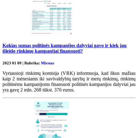
Kokias sumas politinės kampanijos dalyviai gavo ir kiek jau
išleido rinkimų kampanijai finansuoti?
2023 01 09 | Rubrika:
Miestas
Vyriausioji rinkimų komisija (VRK) informuoja, kad likus mažiau
kaip 2 mėnesiams iki savivaldybių tarybų ir merų rinkimų, rinkimų
politinėms kampanijoms finansuoti politinės kampanijos dalyviai jau
yra gavę 2 mln. 268 tūkst. 376 eurus.