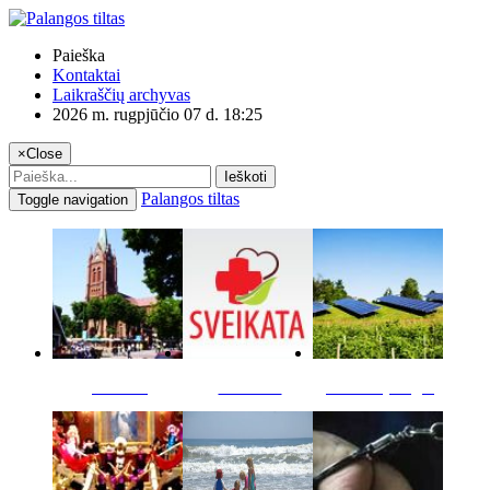
Paieška
Kontaktai
Laikraščių archyvas
2026 m. rugpjūčio 07 d. 18:25
×
Close
Ieškoti
Palangos tiltas
Toggle navigation
Miestas
Sveikata
Verslas pinigai