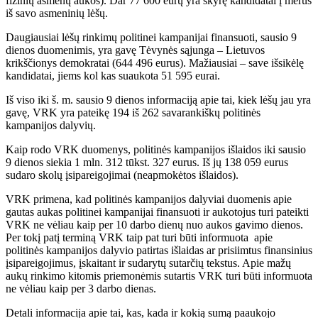
fizinių asmenų aukos). Dar 77 600 eurų yra skyrę kandidatai į merus
iš savo asmeninių lėšų.
Daugiausiai lėšų rinkimų politinei kampanijai finansuoti, sausio 9
dienos duomenimis, yra gavę Tėvynės sąjunga – Lietuvos
krikščionys demokratai (644 496 eurus). Mažiausiai – save išsikėlę
kandidatai, jiems kol kas suaukota 51 595 eurai.
Iš viso iki š. m. sausio 9 dienos informaciją apie tai, kiek lėšų jau yra
gavę, VRK yra pateikę 194 iš 262 savarankiškų politinės
kampanijos dalyvių.
Kaip rodo VRK duomenys, politinės kampanijos išlaidos iki sausio
9 dienos siekia 1 mln. 312 tūkst. 327 eurus. Iš jų 138 059 eurus
sudaro skolų įsipareigojimai (neapmokėtos išlaidos).
VRK primena, kad politinės kampanijos dalyviai duomenis apie
gautas aukas politinei kampanijai finansuoti ir aukotojus turi pateikti
VRK ne vėliau kaip per 10 darbo dienų nuo aukos gavimo dienos.
Per tokį patį terminą VRK taip pat turi būti informuota apie
politinės kampanijos dalyvio patirtas išlaidas ar prisiimtus finansinius
įsipareigojimus, įskaitant ir sudarytų sutarčių tekstus. Apie mažų
aukų rinkimo kitomis priemonėmis sutartis VRK turi būti informuota
ne vėliau kaip per 3 darbo dienas.
Detali informacija apie tai, kas, kada ir kokią sumą paaukojo