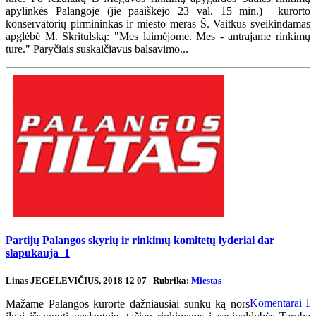
apylinkės Palangoje (jie paaiškėjo 23 val. 15 min.) kurorto
konservatorių pirmininkas ir miesto meras Š. Vaitkus sveikindamas
apglėbė M. Skritulską: "Mes laimėjome. Mes - antrajame rinkimų
ture." Paryčiais suskaičiavus balsavimo...
Partijų Palangos skyrių ir rinkimų komitetų lyderiai dar
slapukauja
1
Linas JEGELEVIČIUS, 2018 12 07 | Rubrika:
Miestas
Komentarai
1
Mažame Palangos kurorte dažniausiai sunku ką nors