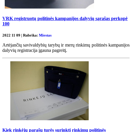
VRK registruotų politinės kampanijos dalyvių sąrašas perkopė
100
2022 11 09 | Rubrika:
Miestas
Artėjančių savivaldybių tarybų ir merų rinkimų politinės kampanijos
dalyvių registracija įgauna pagreitį.
Kiek rinkėjų parašų turės surinkti rinkimų politinės