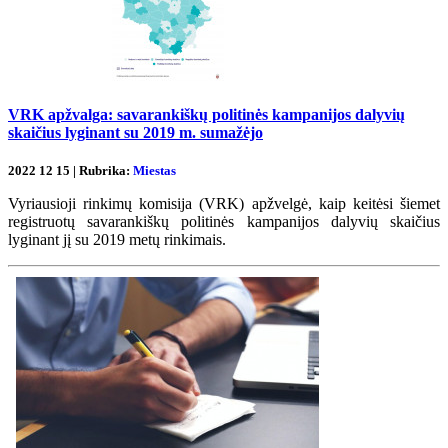
VRK apžvalga: savarankiškų politinės kampanijos dalyvių
skaičius lyginant su 2019 m. sumažėjo
2022 12 15 | Rubrika:
Miestas
Vyriausioji rinkimų komisija (VRK) apžvelgė, kaip keitėsi šiemet
registruotų savarankiškų politinės kampanijos dalyvių skaičius
lyginant jį su 2019 metų rinkimais.