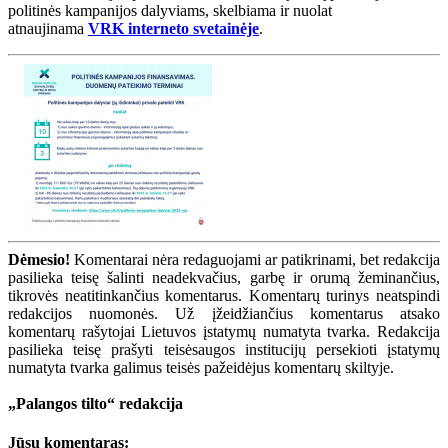
politinės kampanijos dalyviams, skelbiama ir nuolat
atnaujinama
VRK interneto svetainėje
.
Dėmesio!
Komentarai nėra redaguojami ar patikrinami, bet redakcija
pasilieka teisę šalinti neadekvačius, garbę ir orumą žeminančius,
tikrovės neatitinkančius komentarus. Komentarų turinys neatspindi
redakcijos nuomonės. Už įžeidžiančius komentarus atsako
komentarų rašytojai Lietuvos įstatymų numatyta tvarka. Redakcija
pasilieka teisę prašyti teisėsaugos institucijų persekioti įstatymų
numatyta tvarka galimus teisės pažeidėjus komentarų skiltyje.
„Palangos tilto“ redakcija
Jūsų komentaras: