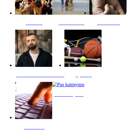
Kultūra
Jūros vaikai
Kriminalai
PT redaktoriaus skiltis
Sportas
Pas kaimynus
Skelbimai