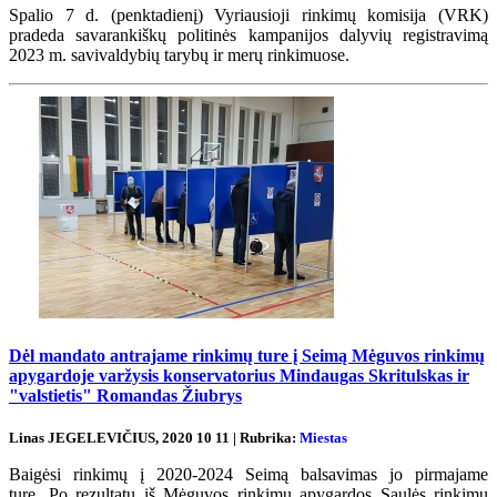
Spalio 7 d. (penktadienį) Vyriausioji rinkimų komisija (VRK)
pradeda savarankiškų politinės kampanijos dalyvių registravimą
2023 m. savivaldybių tarybų ir merų rinkimuose.
Dėl mandato antrajame rinkimų ture į Seimą Mėguvos rinkimų
apygardoje varžysis konservatorius Mindaugas Skritulskas ir
"valstietis" Romandas Žiubrys
Linas JEGELEVIČIUS, 2020 10 11 | Rubrika:
Miestas
Baigėsi rinkimų į 2020-2024 Seimą balsavimas jo pirmajame
ture. Po rezultatų iš Mėguvos rinkimų apygardos Saulės rinkimų