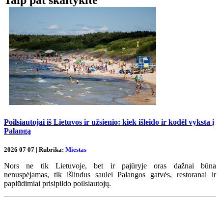
Taip pat skaitykite
Poilsiautojai iš Lietuvos ir užsienio: kiek išleido ir kodėl vyksta į
Palangą
2026 07 07 | Rubrika:
Miestas
Nors ne tik Lietuvoje, bet ir pajūryje oras dažnai būna
nenuspėjamas, tik išlindus saulei Palangos gatvės, restoranai ir
paplūdimiai prisipildo poilsiautojų.