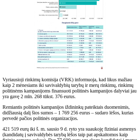
Vyriausioji rinkimų komisija (VRK) informuoja, kad likus mažiau
kaip 2 mėnesiams iki savivaldybių tarybų ir merų rinkimų, rinkimų
politinėms kampanijoms finansuoti politinės kampanijos dalyviai jau
yra gavę 2 mln. 268 tūkst. 376 eurus.
Remiantis politinės kampanijos iždininkų pateiktais duomenimis,
didžiausią dalį šios sumos – 1 769 256 eurus – sudaro lėšos, kurias
pervedė pačios politinės organizacijos.
421 519 eurų iki š. m. sausio 9 d. ryto yra suaukoję fiziniai asmenys
(kandidatų į savivaldybės tarybą lėšos taip pat apskaitomos kaip