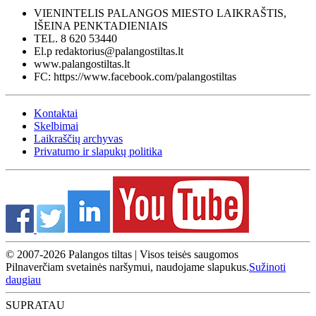
VIENINTELIS PALANGOS MIESTO LAIKRAŠTIS,
IŠEINA PENKTADIENIAIS
TEL. 8 620 53440
El.p redaktorius@palangostiltas.lt
www.palangostiltas.lt
FC: https://www.facebook.com/palangostiltas
Kontaktai
Skelbimai
Laikraščių archyvas
Privatumo ir slapukų politika
© 2007-2026 Palangos tiltas | Visos teisės saugomos
Pilnaverčiam svetainės naršymui, naudojame slapukus.
Sužinoti
daugiau
SUPRATAU