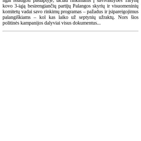
ilgai išsaugoti paslaptyje, tačiau rinkimams į savivaldybės Tarybą
kovo 3-iąją besirengiančių partijų Palangos skyrių ir visuomeninių
komitetų vadai savo rinkimų programas – pažadus ir įsipareigojimus
palangiškiams – kol kas laiko už septynių užraktų. Nors šios
politinės kampanijos dalyviai visus dokumentus...
Renginių kalendorius