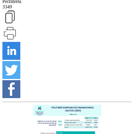
Peržiūrėta
3349