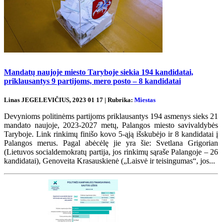
Mandatų naujoje miesto Taryboje siekia 194 kandidatai,
priklausantys 9 partijoms, mero posto – 8 kandidatai
Linas JEGELEVIČIUS, 2023 01 17 | Rubrika:
Miestas
Devynioms politinėms partijoms priklausantys 194 asmenys sieks 21
mandato naujoje, 2023-2027 metų, Palangos miesto savivaldybės
Taryboje. Link rinkimų finišo kovo 5-ąją išskubėjo ir 8 kandidatai į
Palangos merus. Pagal abėcėlę jie yra šie: Svetlana Grigorian
(Lietuvos socialdemokratų partija, jos rinkimų sąraše Palangoje – 26
kandidatai), Genoveita Krasauskienė („Laisvė ir teisingumas“, jos...