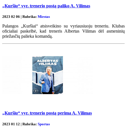
„Kuršių“ vyr. trenerio postą paliko A. Vilimas
2023 02 06 | Rubrika:
Miestas
Palangos „Kuršiai“ atsisveikino su vyriausiuoju treneriu. Klubas
oficialiai paskelbė, kad treneris Albertas Vilimas dėl asmeninių
priežasčių palieka komandą.
„Kuršių“ vyr. trenerio postą perima A. Vilimas
2023 01 12 | Rubrika:
Sportas