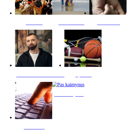
Kultūra
Jūros vaikai
Kriminalai
PT redaktoriaus skiltis
Sportas
Pas kaimynus
Skelbimai