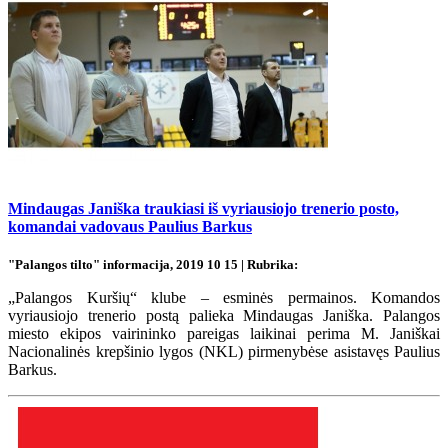
Mindaugas Janiška traukiasi iš vyriausiojo trenerio posto,
komandai vadovaus Paulius Barkus
"Palangos tilto" informacija, 2019 10 15 | Rubrika:
„Palangos Kuršių“ klube – esminės permainos. Komandos
vyriausiojo trenerio postą palieka Mindaugas Janiška. Palangos
miesto ekipos vairininko pareigas laikinai perima M. Janiškai
Nacionalinės krepšinio lygos (NKL) pirmenybėse asistavęs Paulius
Barkus.