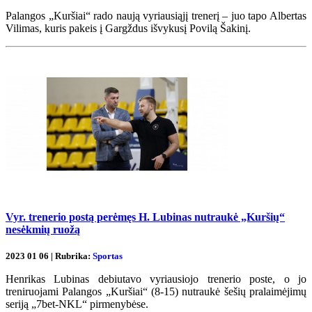
Palangos „Kuršiai“ rado naują vyriausiąjį trenerį – juo tapo Albertas
Vilimas, kuris pakeis į Gargždus išvykusį Povilą Šakinį.
Vyr. trenerio postą perėmęs H. Lubinas nutraukė „Kuršių“
nesėkmių ruožą
2023 01 06 | Rubrika:
Sportas
Henrikas Lubinas debiutavo vyriausiojo trenerio poste, o jo
treniruojami Palangos „Kuršiai“ (8-15) nutraukė šešių pralaimėjimų
seriją „7bet-NKL“ pirmenybėse.