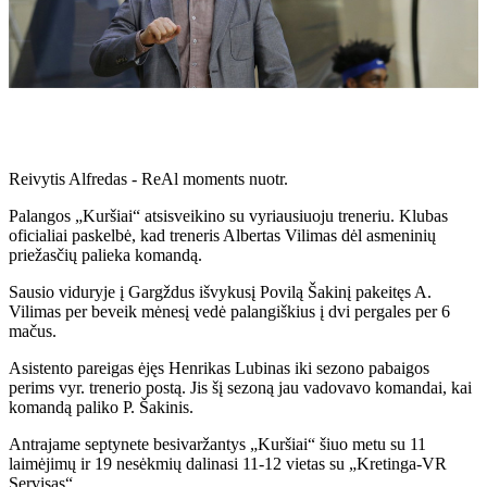
Reivytis Alfredas - ReAl moments nuotr.
Palangos „Kuršiai“ atsisveikino su vyriausiuoju treneriu. Klubas
oficialiai paskelbė, kad treneris Albertas Vilimas dėl asmeninių
priežasčių palieka komandą.
Sausio viduryje į Gargždus išvykusį Povilą Šakinį pakeitęs A.
Vilimas per beveik mėnesį vedė palangiškius į dvi pergales per 6
mačus.
Asistento pareigas ėjęs Henrikas Lubinas iki sezono pabaigos
perims vyr. trenerio postą. Jis šį sezoną jau vadovavo komandai, kai
komandą paliko P. Šakinis.
Antrajame septynete besivaržantys „Kuršiai“ šiuo metu su 11
laimėjimų ir 19 nesėkmių dalinasi 11-12 vietas su „Kretinga-VR
Servisas“.