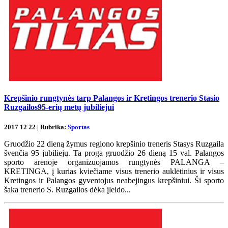
Krepšinio rungtynės tarp Palangos ir Kretingos trenerio Stasio
Ruzgailos95-erių metų jubiliejui
2017 12 22 | Rubrika:
Sportas
Gruodžio 22 dieną žymus regiono krepšinio treneris Stasys Ruzgaila
švenčia 95 jubiliejų. Ta proga gruodžio 26 dieną 15 val. Palangos
sporto arenoje organizuojamos rungtynės PALANGA –
KRETINGA, į kurias kviečiame visus trenerio auklėtinius ir visus
Kretingos ir Palangos gyventojus neabejingus krepšiniui. Ši sporto
šaka trenerio S. Ruzgailos dėka įleido...