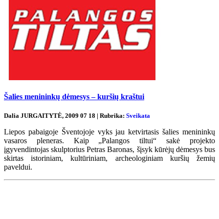
Šalies menininkų dėmesys – kuršių kraštui
Dalia JURGAITYTĖ, 2009 07 18 | Rubrika:
Sveikata
Liepos pabaigoje Šventojoje vyks jau ketvirtasis šalies menininkų
vasaros pleneras. Kaip „Palangos tiltui“ sakė projekto
įgyvendintojas skulptorius Petras Baronas, šįsyk kūrėjų dėmesys bus
skirtas istoriniam, kultūriniam, archeologiniam kuršių žemių
paveldui.
Renginių kalendorius