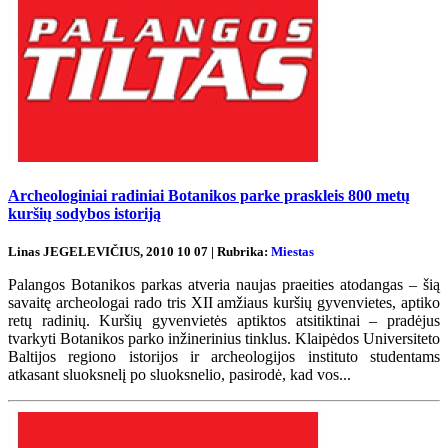
Archeologiniai radiniai Botanikos parke praskleis 800 metų
kuršių sodybos istoriją
Linas JEGELEVIČIUS, 2010 10 07 | Rubrika:
Miestas
Palangos Botanikos parkas atveria naujas praeities atodangas – šią
savaitę archeologai rado tris XII amžiaus kuršių gyvenvietes, aptiko
retų radinių. Kuršių gyvenvietės aptiktos atsitiktinai – pradėjus
tvarkyti Botanikos parko inžinerinius tinklus. Klaipėdos Universiteto
Baltijos regiono istorijos ir archeologijos instituto studentams
atkasant sluoksnelį po sluoksnelio, pasirodė, kad vos...