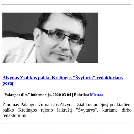
Alvydas Ziabkus paliko Kretingos "Švyturio" redaktoriaus
postą
"Palangos tilto" informacija, 2020 03 04 | Rubrika:
Miestas
Žinomas Palangos žurnalistas Alvydas Ziabkus praėjusį penktadienį
paliko Kretingos rajono laikraštį "Švyturys", kuriame dirbo
redaktoriumi.