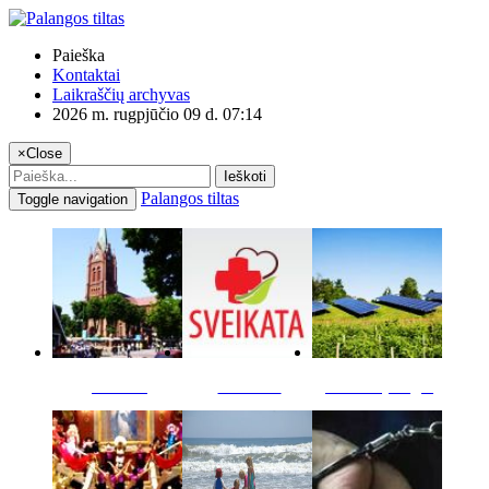
Paieška
Kontaktai
Laikraščių archyvas
2026 m. rugpjūčio 09 d. 07:14
×
Close
Ieškoti
Palangos tiltas
Toggle navigation
Miestas
Sveikata
Verslas pinigai