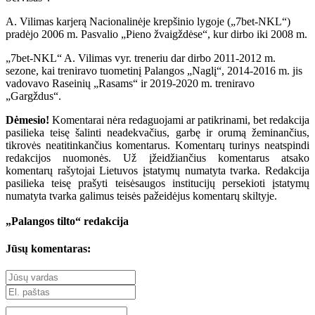
A. Vilimas karjerą Nacionalinėje krepšinio lygoje („7bet-NKL“)
pradėjo 2006 m. Pasvalio „Pieno žvaigždėse“, kur dirbo iki 2008 m.
„7bet-NKL“ A. Vilimas vyr. treneriu dar dirbo 2011-2012 m.
sezone, kai treniravo tuometinį Palangos „Naglį“, 2014-2016 m. jis
vadovavo Raseinių „Rasams“ ir 2019-2020 m. treniravo
„Gargždus“.
Dėmesio!
Komentarai nėra redaguojami ar patikrinami, bet redakcija
pasilieka teisę šalinti neadekvačius, garbę ir orumą žeminančius,
tikrovės neatitinkančius komentarus. Komentarų turinys neatspindi
redakcijos nuomonės. Už įžeidžiančius komentarus atsako
komentarų rašytojai Lietuvos įstatymų numatyta tvarka. Redakcija
pasilieka teisę prašyti teisėsaugos institucijų persekioti įstatymų
numatyta tvarka galimus teisės pažeidėjus komentarų skiltyje.
„Palangos tilto“ redakcija
Jūsų komentaras: