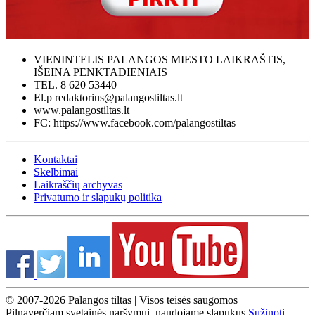
VIENINTELIS PALANGOS MIESTO LAIKRAŠTIS,
IŠEINA PENKTADIENIAIS
TEL. 8 620 53440
El.p redaktorius@palangostiltas.lt
www.palangostiltas.lt
FC: https://www.facebook.com/palangostiltas
Kontaktai
Skelbimai
Laikraščių archyvas
Privatumo ir slapukų politika
© 2007-2026 Palangos tiltas | Visos teisės saugomos
Pilnaverčiam svetainės naršymui, naudojame slapukus.
Sužinoti