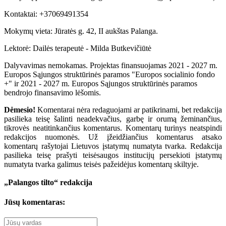
Kontaktai: +37069491354
Mokymų vieta: Jūratės g. 42, II aukštas Palanga.
Lektorė: Dailės terapeutė - Milda Butkevičiūtė
Dalyvavimas nemokamas. Projektas finansuojamas 2021 - 2027 m.
Europos Sąjungos struktūrinės paramos "Europos socialinio fondo
+" ir 2021 - 2027 m. Europos Sąjungos struktūrinės paramos
bendrojo finansavimo lėšomis.
Dėmesio!
Komentarai nėra redaguojami ar patikrinami, bet redakcija
pasilieka teisę šalinti neadekvačius, garbę ir orumą žeminančius,
tikrovės neatitinkančius komentarus. Komentarų turinys neatspindi
redakcijos nuomonės. Už įžeidžiančius komentarus atsako
komentarų rašytojai Lietuvos įstatymų numatyta tvarka. Redakcija
pasilieka teisę prašyti teisėsaugos institucijų persekioti įstatymų
numatyta tvarka galimus teisės pažeidėjus komentarų skiltyje.
„Palangos tilto“ redakcija
Jūsų komentaras: