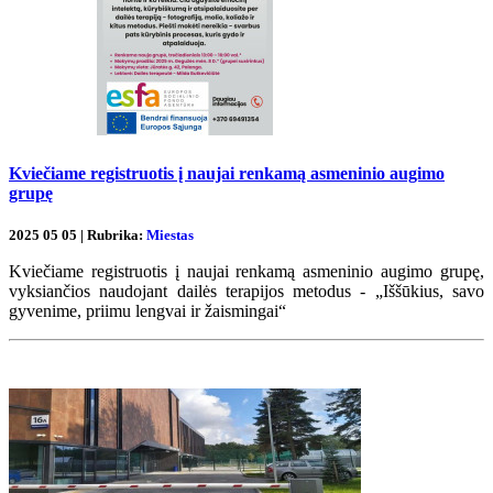
Kviečiame registruotis į naujai renkamą asmeninio augimo
grupę
2025 05 05 | Rubrika:
Miestas
Kviečiame registruotis į naujai renkamą asmeninio augimo grupę,
vyksiančios naudojant dailės terapijos metodus - „Iššūkius, savo
gyvenime, priimu lengvai ir žaismingai“