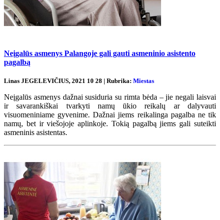
Neįgalūs asmenys Palangoje gali gauti asmeninio asistento
pagalbą
Linas JEGELEVIČIUS, 2021 10 28 | Rubrika:
Miestas
Neįgalūs asmenys dažnai susiduria su rimta bėda – jie negali laisvai
ir savarankiškai tvarkyti namų ūkio reikalų ar dalyvauti
visuomeniniame gyvenime. Dažnai jiems reikalinga pagalba ne tik
namų, bet ir viešojoje aplinkoje. Tokią pagalbą jiems gali suteikti
asmeninis asistentas.