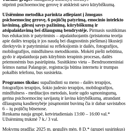
stiprinti psichoemocinę gerovę ir atskleisti savo kūrybiškumą.
Užsiėmimo metodika parinkta atliepiant į žmogaus
psichoemocinę gerovę, 6 pojūčių patyrimą, emocinio intelekto
lavinimą, gilesnį savęs pažinimą, kūrybiškumą ir
atsipalaidavimą bei džiaugsmą bendrystėje.
Pirmasis susitikimas
bus edukacinis ir patyriminis – atpalaiduojantis (pristatoma teorija
apie dailės terapiją ir jos naudą bei diagnostinis piešimas) likusieji
direktyvūs ir patyriminiai su refleksijomis ir dailės, fotografijos,
mobilografijos, mindfulness metodikomis. Mokėti piešti nebūtina,
gydo ir atpalaiduoja pats kūrybinis terapinis procesas, dailės
priemonėmis bus pasirūpinta. Susitikimo vieta – Bendruomeniniai
šeimos namai Palangoje, registracija būtina internetu ir trumpas
pokalbis telefonu, bus susisiekta.
Programos tikslas:
supažindinti su meno - dailės terapijos,
fotografijos terapijos, šokio judesio terapijos, mobilografijos,
mindfulness - meditacijos metodais, kurie ugdo sąmoningumą,
gerina psichoemocinę savijautą ir lavina kūrybiškumą, atrandant
džiaugsmą kasdienybėje įsisąmonint buvimą čia ir dabar savistabos
6 – ių pojūčių būsenose.
Renkama nauja grupė, ketvirtadieniais 13:00 – 16:00 val.*
Užsiėmimų trukmė 7 k./ 3 val.
Mokymų pradžia: 2025 m. gegužės mėn. 8 D.* (grupei susirinkus)