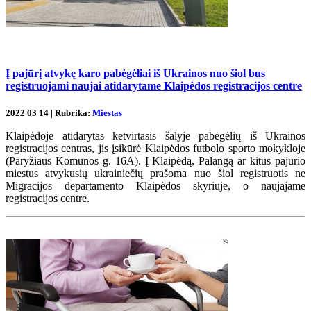
Į pajūrį atvykę karo pabėgėliai iš Ukrainos nuo šiol bus
registruojami naujai atidarytame Klaipėdos registracijos centre
2022 03 14 | Rubrika:
Miestas
Klaipėdoje atidarytas ketvirtasis šalyje pabėgėlių iš Ukrainos
registracijos centras, jis įsikūrė Klaipėdos futbolo sporto mokykloje
(Paryžiaus Komunos g. 16A). Į Klaipėdą, Palangą ar kitus pajūrio
miestus atvykusių ukrainiečių prašoma nuo šiol registruotis ne
Migracijos departamento Klaipėdos skyriuje, o naujajame
registracijos centre.