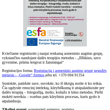
Kviečiame registruotis į naujai renkamą asmeninio augimo grupę,
vyksiančios naudojant dailės terapijos metodus - „Iššūkius, savo
gyvenime, priimu lengvai ir žaismingai“
Registracijos forma:
Registracija į asmeninio augimo grupę gegužės
mėnesis - „Google“ formos
arba tel. +370 694 91354
Sustokite, patirkite save, suvokite, ko iš tikrųjų norite ir ko reikia.
Čia ugdysite emocinį intelektą, kūrybiškumą ir atsipalaiduosite per
dailės terapiją – fotografiją, molio, koliažo ir kitus metodus. Piešti
mokėti nereikia – svarbus pats kūrybinis procesas, kuris gydo ir
atpalaiduoja.
Tikslinė grupė:
suaugusieji asmenys, norintys