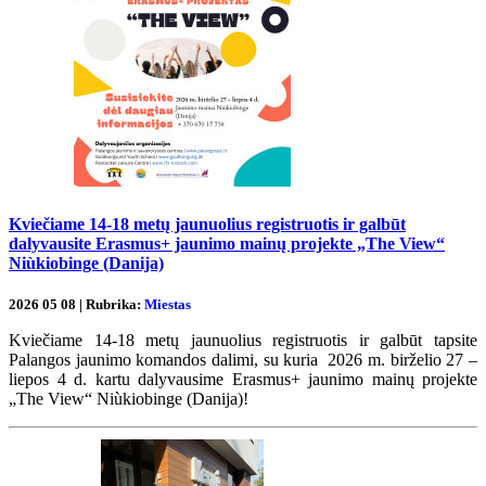
Kviečiame 14-18 metų jaunuolius registruotis ir galbūt
dalyvausite Erasmus+ jaunimo mainų projekte „The View“
Niùkiobinge (Danija)
2026 05 08 | Rubrika:
Miestas
Kviečiame 14-18 metų jaunuolius registruotis ir galbūt tapsite
Palangos jaunimo komandos dalimi, su kuria 2026 m. birželio 27 –
liepos 4 d. kartu dalyvausime Erasmus+ jaunimo mainų projekte
„The View“ Niùkiobinge (Danija)!