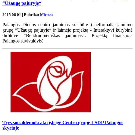
“Užaugę pajūryje“
2015 06 01 | Rubrika:
Miestas
Palangos Dienos centro jaunimas susibūrė į neformalią jaunimo
grupę “Užaugę pajūryje“ ir laimėjo projektą - Interaktyvi kūrybinė
dirbtuvė "Bendruomeniškas jaunimas". Projektą finansuoja
Palangos savivaldybė.
Trys socialdemokratai įsteigė Centro grupę LSDP Palangos
skyriuje