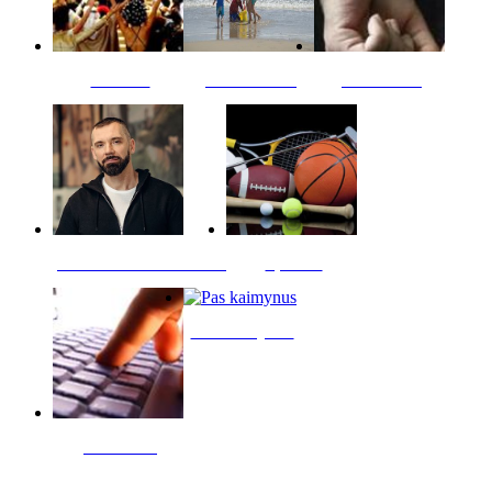
Kultūra
Jūros vaikai
Kriminalai
PT redaktoriaus skiltis
Sportas
Pas kaimynus
Skelbimai