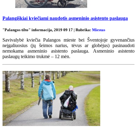
Palangiškiai kviečiami naudotis asmeninio asistento paslauga
"Palangos tilto" informacija, 2019 09 17 | Rubrika:
Miestas
Savivalybė kviečia Palangos mieste bei Šventojoje gyvenančius
neįgaliuosius (jų šeimos narius, tėvus ar globėjus) pasinaudoti
nemokama asmeninio asistento paslauga. Asmeninio asistento
paslaugų teikimo trukmė – 12 mėn.