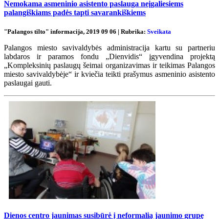
Nemokama asmeninio asistento paslauga neįgaliesiems
palangiškiams padės tapti savarankiškiems
"Palangos tilto" informacija, 2019 09 06 | Rubrika:
Sveikata
Palangos miesto savivaldybės administracija kartu su partneriu
labdaros ir paramos fondu „Dienvidis“ įgyvendina projektą
„Kompleksinių paslaugų šeimai organizavimas ir teikimas Palangos
miesto savivaldybėje“ ir kviečia teikti prašymus asmeninio asistento
paslaugai gauti.
Dienos centro jaunimas susibūrė į neformalią jaunimo grupę