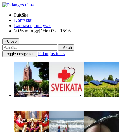
Paieška
Kontaktai
Laikraščių archyvas
2026 m. rugpjūčio 07 d. 15:16
×
Close
Ieškoti
Palangos tiltas
Toggle navigation
Miestas
Sveikata
Verslas pinigai