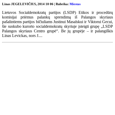
Linas JEGELEVIČIUS, 2014 10 06 | Rubrika:
Miestas
Lietuvos Socialdemokratų partijos (LSDP) Etikos ir procedūrų
komisijai priėmus palankų sprendimą iš Palangos skyriaus
pašalintiems partijos bičiuliams Justinui Masalskui ir Viktorui Gecui,
šie suskubo kurorto socialdemokratų skyriuje įsteigti grupę „LSDP
Palangos skyriaus Centro grupė“. Be jų grupėje – ir palangiškis
Linas Levickas, nors J....
Renginių kalendorius