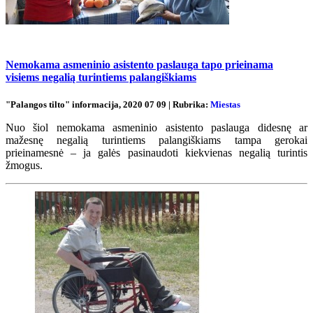
Nemokama asmeninio asistento paslauga tapo prieinama
visiems negalią turintiems palangiškiams
"Palangos tilto" informacija, 2020 07 09 | Rubrika:
Miestas
Nuo šiol nemokama asmeninio asistento paslauga didesnę ar
mažesnę negalią turintiems palangiškiams tampa gerokai
prieinamesnė – ja galės pasinaudoti kiekvienas negalią turintis
žmogus.