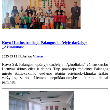
Kovo 11-osios tradicija Palangos lopšelyje-darželyje
„Ąžuoliukas“
2025 03 12 | Rubrika:
Miestas
Kovo 5 d. Palangos lopšelyje-darželyje „Ąžuoliukas“ vėl suskambo
Lietuvai skirtos eilės ir dainos. Taip prasidėjo tradicinės Palangos
miesto ikimokyklinio ugdymo įstaigų priešmokyklinukų šaškių
varžybos, skirtos Lietuvos nepriklausomybės atkūrimo dienai
paminėti.