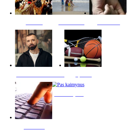
Kultūra
Jūros vaikai
Kriminalai
PT redaktoriaus skiltis
Sportas
Pas kaimynus
Skelbimai