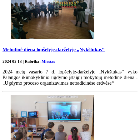
Metodinė diena lopšelyje-darželyje „Nykštukas‘‘
2024 02 13 | Rubrika:
Miestas
2024 metų vasario 7 d. lopšelyje-darželyje „Nykštukas‘‘ vyko
Palangos ikimokyklinio ugdymo įstaigų mokytojų metodinė diena -
„Ugdymo proceso organizavimas netradicinėse erdvėse‘‘.