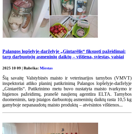
Palangos lopšelyje-darželyje „Gintarėlis“ fiksuoti pažeidimai:
tarp darbuotojų asmeninių daiktų – vištiena, sviestas, vaisiai
2025 10 09 | Rubrika:
Miestas
Šią savaitę Valstybinės maisto ir veterinarijos tarnybos (VMVT)
inspektoriai atliko planinį patikrinimą Palangos lopšelyje-darželyje
„Gintarėlis“. Patikrinimo metu buvo nustatyta maisto tvarkymo ir
higienos pažeidimų, pranešė naujienų agentūra ELTA. Tarnybos
duomenimis, tarp įstaigos darbuotojų asmeninių daiktų rasta 10,5 kg
gamyboje nepanaudotų maisto produktų – atvėsintos vištienos...