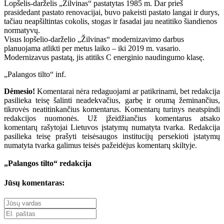
Lopšelis-darželis „Žilvinas“ pastatytas 1985 m. Dar prieš
prasidedant pastato renovacijai, buvo pakeisti pastato langai ir durys,
tačiau neapšiltintas cokolis, stogas ir fasadai jau neatitiko šiandienos
normatyvų.
Visus lopšelio-darželio „Žilvinas“ modernizavimo darbus
planuojama atlikti per metus laiko – iki 2019 m. vasario.
Modernizavus pastatą, jis atitiks C energinio naudingumo klasę.
„Palangos tilto“ inf.
Dėmesio!
Komentarai nėra redaguojami ar patikrinami, bet redakcija
pasilieka teisę šalinti neadekvačius, garbę ir orumą žeminančius,
tikrovės neatitinkančius komentarus. Komentarų turinys neatspindi
redakcijos nuomonės. Už įžeidžiančius komentarus atsako
komentarų rašytojai Lietuvos įstatymų numatyta tvarka. Redakcija
pasilieka teisę prašyti teisėsaugos institucijų persekioti įstatymų
numatyta tvarka galimus teisės pažeidėjus komentarų skiltyje.
„Palangos tilto“ redakcija
Jūsų komentaras: