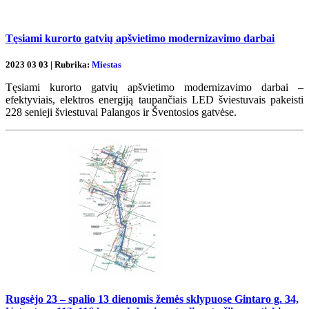
Tęsiami kurorto gatvių apšvietimo modernizavimo darbai
2023 03 03 | Rubrika:
Miestas
Tęsiami kurorto gatvių apšvietimo modernizavimo darbai –
efektyviais, elektros energiją taupančiais LED šviestuvais pakeisti
228 senieji šviestuvai Palangos ir Šventosios gatvėse.
Rugsėjo 23 – spalio 13 dienomis žemės sklypuose Gintaro g. 34,