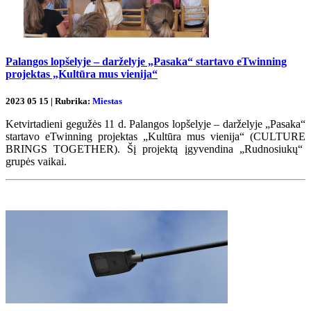
Palangos lopšelyje – darželyje „Pasaka“ startavo eTwinning
projektas „Kultūra mus vienija“
2023 05 15 | Rubrika:
Miestas
Ketvirtadieni gegužės 11 d. Palangos lopšelyje – darželyje „Pasaka“
startavo eTwinning projektas „Kultūra mus vienija“ (CULTURE
BRINGS TOGETHER). Šį projektą įgyvendina „Rudnosiukų“
grupės vaikai.