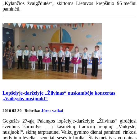
„Kylančios žvaigždutės“, skirtoms Lietuvos krepšinio 95-mečiui
paminėti.
Lopšelyje-darželyje „Žilvinas“ nuskambėjo koncertas
„Vaikyste, nusijuok!“
2016 05 30 | Rubrika:
Jūros vaikai
Gegužės 27-ąją Palangos lopšelyje-darželyje „Žilvinas“ girdėjosi
šventinis šurmulys – į kasmetinį tradicinį renginį „Vaikyste,
nusijuok!“, skirtą tarptautinei Vaikų gynimo dienai paminėti, rinkosi
ugdytinių tėveliai, seneliai, sesės ir broliai. Šiais metais savo dainas