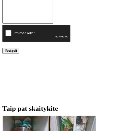
Išsiųsti
Taip pat skaitykite