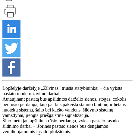
Lopšelyje-darželyje „Žilvinas“ triūsia statybininkai – čia vyksta
pastato modernizavimo darbai.
Atnaujinant pastatą bus apšiltintos darželio sienos, stogas, cokolis
bei rūsio perdanga, taip pat bus pakeista statinio buitinių ir lietaus
nuotėkų sistema, šalto bei karšto vandens, šildymo sistemų
vamzdynai, įrengta priešgaisrinė signalizacija.
Šiuo metu jau apšiltinta rūsio perdanga, vyksta pastato fasado
šiltinimo darbai – išorinės pastato sienos bus dengiamos
ventiliuojamomis fasado plokštėmis.