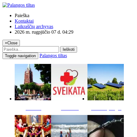
Paieška
Kontaktai
Laikraščių archyvas
2026 m. rugpjūčio 07 d. 04:29
×
Close
Ieškoti
Palangos tiltas
Toggle navigation
Miestas
Sveikata
Verslas pinigai