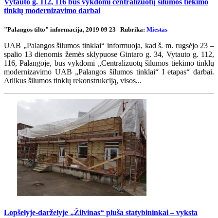
Vytauto g. 112, 116 bus vykdomi centralizuotų šilumos tiekimo
tinklų modernizavimo darbai
"Palangos tilto" informacija, 2019 09 23 | Rubrika:
Miestas
UAB „Palangos šilumos tinklai“ informuoja, kad š. m. rugsėjo 23 –
spalio 13 dienomis žemės sklypuose Gintaro g. 34, Vytauto g. 112,
116, Palangoje, bus vykdomi „Centralizuotų šilumos tiekimo tinklų
modernizavimo UAB „Palangos šilumos tinklai“ I etapas“ darbai.
Atlikus šilumos tinklų rekonstrukciją, visos...
Lopšelyje-darželyje „Žilvinas“ pluša statybininkai – vyksta