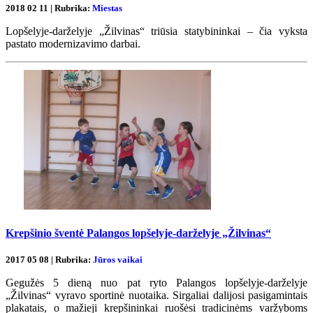
2018 02 11 | Rubrika:
Miestas
Lopšelyje-darželyje „Žilvinas“ triūsia statybininkai – čia vyksta
pastato modernizavimo darbai.
Krepšinio šventė Palangos lopšelyje-darželyje „Žilvinas“
2017 05 08 | Rubrika:
Jūros vaikai
Gegužės 5 dieną nuo pat ryto Palangos lopšelyje-darželyje
„Žilvinas“ vyravo sportinė nuotaika. Sirgaliai dalijosi pasigamintais
plakatais, o mažieji krepšininkai ruošėsi tradicinėms varžyboms