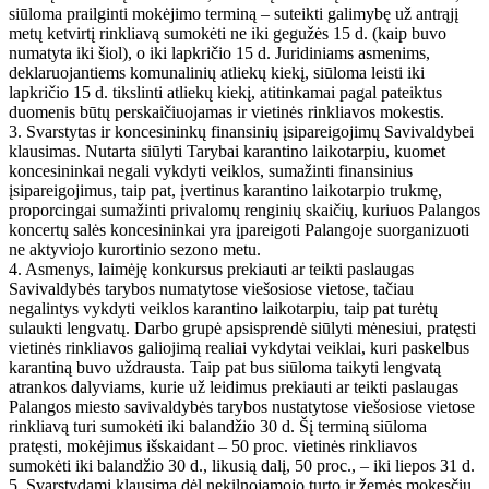
siūloma prailginti mokėjimo terminą – suteikti galimybę už antrąjį
metų ketvirtį rinkliavą sumokėti ne iki gegužės 15 d. (kaip buvo
numatyta iki šiol), o iki lapkričio 15 d. Juridiniams asmenims,
deklaruojantiems komunalinių atliekų kiekį, siūloma leisti iki
lapkričio 15 d. tikslinti atliekų kiekį, atitinkamai pagal pateiktus
duomenis būtų perskaičiuojamas ir vietinės rinkliavos mokestis.
3. Svarstytas ir koncesininkų finansinių įsipareigojimų Savivaldybei
klausimas. Nutarta siūlyti Tarybai karantino laikotarpiu, kuomet
koncesininkai negali vykdyti veiklos, sumažinti finansinius
įsipareigojimus, taip pat, įvertinus karantino laikotarpio trukmę,
proporcingai sumažinti privalomų renginių skaičių, kuriuos Palangos
koncertų salės koncesininkai yra įpareigoti Palangoje suorganizuoti
ne aktyviojo kurortinio sezono metu.
4. Asmenys, laimėję konkursus prekiauti ar teikti paslaugas
Savivaldybės tarybos numatytose viešosiose vietose, tačiau
negalintys vykdyti veiklos karantino laikotarpiu, taip pat turėtų
sulaukti lengvatų. Darbo grupė apsisprendė siūlyti mėnesiui, pratęsti
vietinės rinkliavos galiojimą realiai vykdytai veiklai, kuri paskelbus
karantiną buvo uždrausta. Taip pat bus siūloma taikyti lengvatą
atrankos dalyviams, kurie už leidimus prekiauti ar teikti paslaugas
Palangos miesto savivaldybės tarybos nustatytose viešosiose vietose
rinkliavą turi sumokėti iki balandžio 30 d. Šį terminą siūloma
pratęsti, mokėjimus išskaidant – 50 proc. vietinės rinkliavos
sumokėti iki balandžio 30 d., likusią dalį, 50 proc., – iki liepos 31 d.
5. Svarstydami klausimą dėl nekilnojamojo turto ir žemės mokesčių