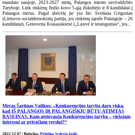
mandato naujoje, 2023-2027 metų, Palangos miesto savivaldybės
Taryboje. Link rinkimų finišo kovo 5-ąją išskubėjo ir 8 kandidatai į
Palangos merus. Pagal abėcėlę jie yra šie: Svetlana Grigorian
(Lietuvos socialdemokratų partija, jos rinkimų sąraše Palangoje – 26
kandidatai), Genoveita Krasauskienė („Laisvė ir teisingumas“, jos...
Meras Šarūnas Vaitkus: „Konkurencijos taryba daro viską,
kad IŠ PALANGOS IR PALANGIŠKIŲ BŪTŲ ATIMTAS
BASEINAS. Kam atstovauja Konkurencijos taryba – viešajam
interesui ar privačiam verslui?“
2022 12 07 | Rubrika:
Politikų, lyderių žodis