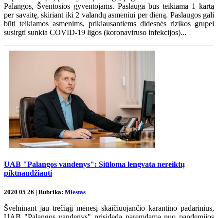
Palangos, Šventosios gyventojams. Paslauga bus teikiama 1 kartą
per savaitę, skiriant iki 2 valandų asmeniui per dieną. Paslaugos gali
būti teikiamos asmenims, priklausantiems didesnės rizikos grupei
susirgti sunkia COVID-19 ligos (koronaviruso infekcijos)...
UAB "Palangos vandenys": Siūloma lengvata nereiktų
piktnaudžiauti
2020 05 26 | Rubrika:
Miestas
Švelninant jau trečiąjį mėnesį skaičiuojančio karantino padarinius,
UAB "Palangos vandenys" prisideda paremdama nuo pandemijos