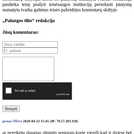
pasilieka teisę prašyti teisėsaugos institucijų persekioti įstatymų
numatyta tvarka galimus teisės pažeidėjus komentarų skiltyje.
„Palangos tilto“ redakcija
Jūsų komentaras:
Išsiųsti
ponas Mere
2020-04-23 15:45 (IP: 78.57.203.118)
ar nereikėtų daugiau rūpintis senjorais,kurie vieniši,kad ir dviese,bet