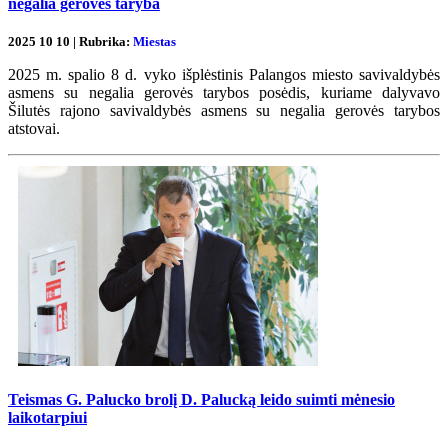
negalia gerovės taryba
2025 10 10 | Rubrika:
Miestas
2025 m. spalio 8 d. vyko išplėstinis Palangos miesto savivaldybės
asmens su negalia gerovės tarybos posėdis, kuriame dalyvavo
Šilutės rajono savivaldybės asmens su negalia gerovės tarybos
atstovai.
Teismas G. Palucko brolį D. Palucką leido suimti mėnesio
laikotarpiui