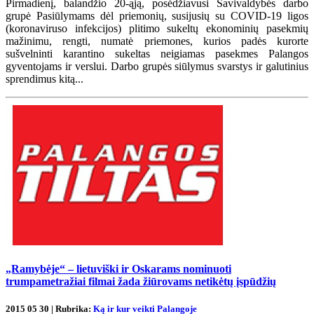
Pirmadienį, balandžio 20-ąją, posėdžiavusi Savivaldybės darbo
grupė Pasiūlymams dėl priemonių, susijusių su COVID-19 ligos
(koronaviruso infekcijos) plitimo sukeltų ekonominių pasekmių
mažinimu, rengti, numatė priemones, kurios padės kurorte
sušvelninti karantino sukeltas neigiamas pasekmes Palangos
gyventojams ir verslui. Darbo grupės siūlymus svarstys ir galutinius
sprendimus kitą...
„Ramybėje“ – lietuviški ir Oskarams nominuoti
trumpametražiai filmai žada žiūrovams netikėtų įspūdžių
2015 05 30 | Rubrika:
Ką ir kur veikti Palangoje