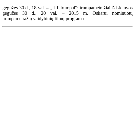
gegužės 30 d., 18 val. – „ LT trumpai“: trumpametražiai iš Lietuvos
gegužės 30 d., 20 val. – 2015 m. Oskarui nominuotų
trumpametražių vaidybinių filmų programa
Renginių kalendorius