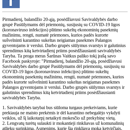
Pirmadienį, balandžio 20-ąją, posėdžiavusi Savivaldybės darbo
grupė Pasiūlymams dėl priemonių, susijusių su COVID-19 ligos
(koronaviruso infekcijos) plitimo sukeltų ekonominių pasekmių
mažinimu, rengti, numatė priemones, kurios padės kurorte
sušvelninti karantino sukeltas neigiamas pasekmes Palangos
gyventojams ir verslui. Darbo grupės siūlymus svarstys ir galutinius
sprendimus kitą ketvirtadienį priims posėdžiausianti savivaldybės
Taryba. Ta proga meras Šarūnas Vaitkus paliko tokį įrašą savo
Facebook paskyroje: "Pirmadienį, balandžio 20-ąją, posėdžiavusi
Savivaldybės darbo grupė Pasiūlymams dėl priemonių, susijusių su
COVID-19 ligos (koronaviruso infekcijos) plitimo sukeltų
ekonominių pasekmių mažinimu, rengti, numatė priemones, kurios
padės kurorte sušvelninti karantino sukeltas neigiamas pasekmes
Palangos gyventojams ir verslui. Darbo grupės siūlymus svarstys ir
galutinius sprendimus kitą ketvirtadienį priims posėdžiausianti
savivaldybės Taryba.
1. Savivaldybės tarybai bus siūloma turgaus prekeiviams, kurie
prekiauja ne maisto prekėmis ir dėl karantino nebegalėjo vykdyti
veiklos, už šį laikotarpį netaikyti mokesčio už prekybinę vietą.
2. Lengvatų turėtų sulaukti ir mokantieji rinkliavas už komunalinių
atliekų surinkimą. Asmenims, kurie šią rinkliavą moka ketvirčiais,