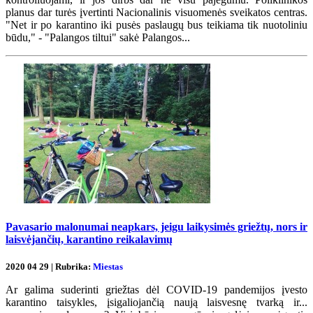
planus dar turės įvertinti Nacionalinis visuomenės sveikatos centras.
"Net ir po karantino iki pusės paslaugų bus teikiama tik nuotoliniu
būdu," - "Palangos tiltui" sakė Palangos...
Pavasario malonumai neapkars, jeigu laikysimės griežtų, nors ir
laisvėjančių, karantino reikalavimų
2020 04 29 | Rubrika:
Miestas
Ar galima suderinti griežtas dėl COVID-19 pandemijos įvesto
karantino taisykles, įsigaliojančią naują laisvesnę tvarką ir...