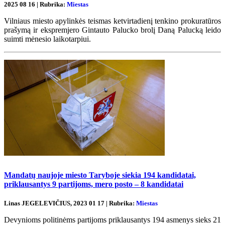
2025 08 16 | Rubrika:
Miestas
Vilniaus miesto apylinkės teismas ketvirtadienį tenkino prokuratūros
prašymą ir ekspremjero Gintauto Palucko brolį Daną Palucką leido
suimti mėnesio laikotarpiui.
Mandatų naujoje miesto Taryboje siekia 194 kandidatai,
priklausantys 9 partijoms, mero posto – 8 kandidatai
Linas JEGELEVIČIUS, 2023 01 17 | Rubrika:
Miestas
Devynioms politinėms partijoms priklausantys 194 asmenys sieks 21