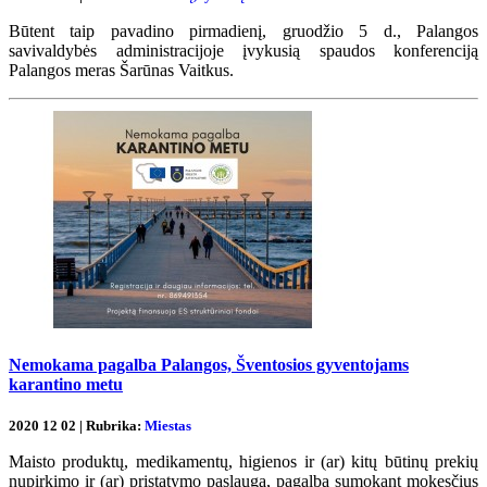
Būtent taip pavadino pirmadienį, gruodžio 5 d., Palangos
savivaldybės administracijoje įvykusią spaudos konferenciją
Palangos meras Šarūnas Vaitkus.
Nemokama pagalba Palangos, Šventosios gyventojams
karantino metu
2020 12 02 | Rubrika:
Miestas
Maisto produktų, medikamentų, higienos ir (ar) kitų būtinų prekių
nupirkimo ir (ar) pristatymo paslauga, pagalba sumokant mokesčius