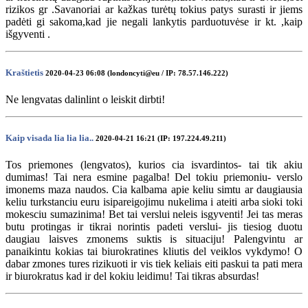
rizikos gr .Savanoriai ar kažkas turėtų tokius patys surasti ir jiems
padėti gi sakoma,kad jie negali lankytis parduotuvėse ir kt. ,kaip
išgyventi .
Kraštietis
2020-04-23 06:08 (londoncyti@eu / IP: 78.57.146.222)
Ne lengvatas dalinlint o leiskit dirbti!
Kaip visada lia lia lia..
2020-04-21 16:21 (IP: 197.224.49.211)
Tos priemones (lengvatos), kurios cia isvardintos- tai tik akiu
dumimas! Tai nera esmine pagalba! Del tokiu priemoniu- verslo
imonems maza naudos. Cia kalbama apie keliu simtu ar daugiausia
keliu turkstanciu euru isipareigojimu nukelima i ateiti arba sioki toki
mokesciu sumazinima! Bet tai verslui neleis isgyventi! Jei tas meras
butu protingas ir tikrai norintis padeti verslui- jis tiesiog duotu
daugiau laisves zmonems suktis is situaciju! Palengvintu ar
panaikintu kokias tai biurokratines kliutis del veiklos vykdymo! O
dabar zmones tures rizikuoti ir vis tiek keliais eiti paskui ta pati mera
ir biurokratus kad ir del kokiu leidimu! Tai tikras absurdas!