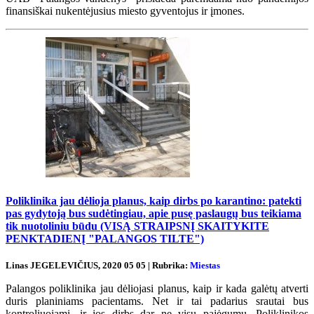
finansiškai nukentėjusius miesto gyventojus ir įmones.
Poliklinika jau dėlioja planus, kaip dirbs po karantino: patekti
pas gydytoją bus sudėtingiau, apie pusę paslaugų bus teikiama
tik nuotoliniu būdu (VISĄ STRAIPSNĮ SKAITYKITE
PENKTADIENĮ "PALANGOS TILTE")
Linas JEGELEVIČIUS, 2020 05 05 | Rubrika:
Miestas
Palangos poliklinika jau dėliojasi planus, kaip ir kada galėtų atverti
duris planiniams pacientams. Net ir tai padarius srautai bus
kontroliuojami, ir jos dirbs dar ne visu pajėgumu. Poliklinikos