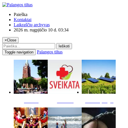
Paieška
Kontaktai
Laikraščių archyvas
2026 m. rugpjūčio 10 d. 03:34
×
Close
Ieškoti
Palangos tiltas
Toggle navigation
Miestas
Sveikata
Verslas pinigai