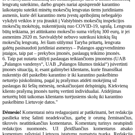
lengvatų suteikimo, darbo grupės nariai apsisprendė karantino
laikotarpiu suteikti minėtų mokesčių lengvatas tiems juridiniams
asmenis, kurie dėl karantino metu įvestų apribojimų nebegalėjo
vykdyti veiklos ir yra įtraukti į Valstybinės mokesčių inspekcijos
mokesčių mokėtojų, nukentėjusių nuo COVID-19, sąrašą. Lengvata
būtų teikiama, jei atitinkamo mokesčio suma viršytų 300 eurų, ir jei
asmenims 2020 m. Savivaldybė nebuvo suteikusi kitokių šių
mokesčių lengvatų. Jei šiam siūlymui Taryba pritartų, lengvata
galėtų pasinaudoti juridiniai asmenys – Palangos apgyvendinimo
įstaigos, taip pat – prekybos įmonės, paslaugų teikimo įmonės.
6. Taip pat nutarta siūlyti paslaugas teikiančioms įmonėms (UAB
„Palangos vandenys“, UAB „Palangos šilumos tinklai“) įsivertinti
įmonės situaciją, ir, esant galimybei klientams, kurie finansiškai
nukentėjo dėl paskelbto karantino ir iki karantino paskelbimo
neturėjo įsiskolinimų, pagal jų prašymus atidėti mokėjimą už
paslaugas iki šešių mėnesių, neskaičiuojant delspinigių. Kiekvieną
kliento prašymą įmonės turėtų vertinti individualiai. Atidėjimas
neturėtų būti taikomas klientams turėjusiems skolų iki karantino
paskelbimo Lietuvoje datos."
Dėmesio!
Komentarai nėra redaguojami ar patikrinami, bet redakcija
pasilieka teisę šalinti neadekvačius, garbę ir orumą žeminančius,
tikrovės neatitinkančius komentarus. Komentarų turinys neatspindi
redakcijos nuomonės. Už įžeidžiančius komentarus atsako
komentarų rašytojai Lietuvos įstatymų numatyta tvarka. Redakcija