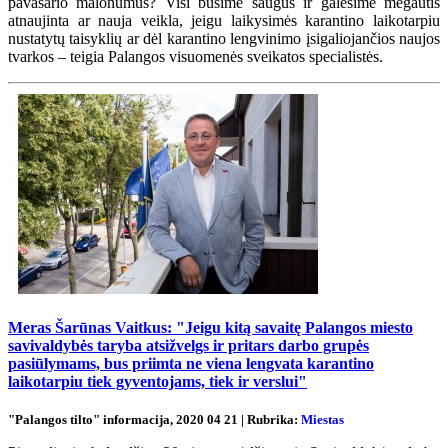
pavasario malonumus? Visi būsime saugūs ir galėsime mėgautis
atnaujinta ar nauja veikla, jeigu laikysimės karantino laikotarpiu
nustatytų taisyklių ar dėl karantino lengvinimo įsigaliojančios naujos
tvarkos – teigia Palangos visuomenės sveikatos specialistės.
Meras Šarūnas Vaitkus: "Jeigu kitą savaitę Palangos miesto
savivaldybės taryba atsižvelgs ir pritars darbo grupės
pasiūlymams, bus priimta ne viena lengvata karantino
laikotarpiu tiek gyventojams, tiek ir verslui"
"Palangos tilto" informacija, 2020 04 21 | Rubrika:
Miestas