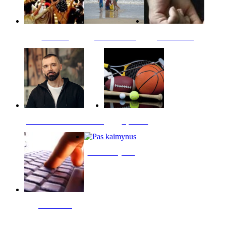
Kultūra
Jūros vaikai
Kriminalai
PT redaktoriaus skiltis
Sportas
Pas kaimynus
Skelbimai