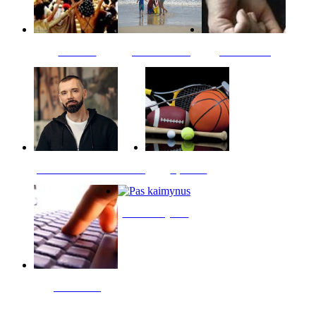
Kultūra
Jūros vaikai
Kriminalai
PT redaktoriaus skiltis
Sportas
Pas kaimynus
Skelbimai