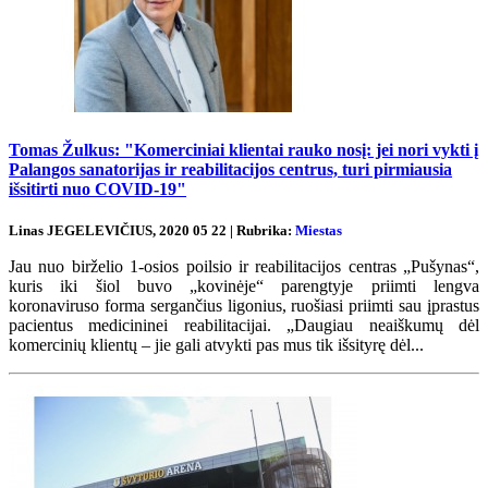
Tomas Žulkus: "Komerciniai klientai rauko nosį: jei nori vykti į
Palangos sanatorijas ir reabilitacijos centrus, turi pirmiausia
išsitirti nuo COVID-19"
Linas JEGELEVIČIUS, 2020 05 22 | Rubrika:
Miestas
Jau nuo birželio 1-osios poilsio ir reabilitacijos centras „Pušynas“,
kuris iki šiol buvo „kovinėje“ parengtyje priimti lengva
koronaviruso forma sergančius ligonius, ruošiasi priimti sau įprastus
pacientus medicininei reabilitacijai. „Daugiau neaiškumų dėl
komercinių klientų – jie gali atvykti pas mus tik išsityrę dėl...