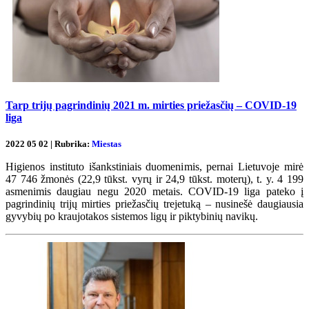
Tarp trijų pagrindinių 2021 m. mirties priežasčių – COVID-19
liga
2022 05 02 | Rubrika:
Miestas
Higienos instituto išankstiniais duomenimis, pernai Lietuvoje mirė
47 746 žmonės (22,9 tūkst. vyrų ir 24,9 tūkst. moterų), t. y. 4 199
asmenimis daugiau negu 2020 metais. COVID-19 liga pateko į
pagrindinių trijų mirties priežasčių trejetuką – nusinešė daugiausia
gyvybių po kraujotakos sistemos ligų ir piktybinių navikų.