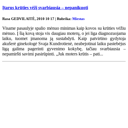
Įtarus krūties vėžį svarbiausia – nepanikuoti
Rasa GEDVILAITĖ, 2010 10 17 | Rubrika:
Miestas
Visame pasaulyje spalio mėnuo minimas kaip kovos su krūties vėžiu
mėnuo. Į šią kovą stoja vis daugiau moterų, o jei liga diagnozuojama
laiku, tuomet įmanoma ją sustabdyti. Kaip patvirtino gydytoja
akušerė ginekologė Svaja Kundrotienė, neabejotinai laiku pastebėjus
ligą galima pagerinti gyvenimo kokybę, tačiau svarbiausia –
nepamiršti savimi pasirūpinti. „Juk moters krūtis – pati...
Renginių kalendorius