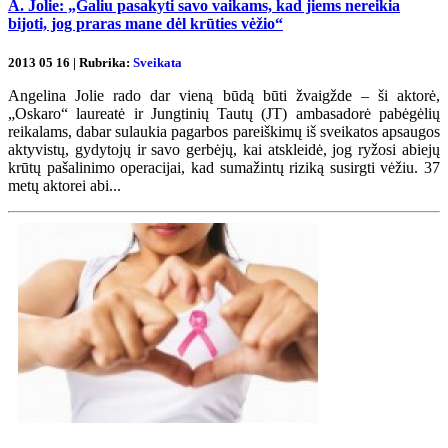
A. Jolie: „Galiu pasakyti savo vaikams, kad jiems nereikia
bijoti, jog praras mane dėl krūties vėžio“
2013 05 16 | Rubrika:
Sveikata
Angelina Jolie rado dar vieną būdą būti žvaigžde – ši aktorė,
„Oskaro“ laureatė ir Jungtinių Tautų (JT) ambasadorė pabėgėlių
reikalams, dabar sulaukia pagarbos pareiškimų iš sveikatos apsaugos
aktyvistų, gydytojų ir savo gerbėjų, kai atskleidė, jog ryžosi abiejų
krūtų pašalinimo operacijai, kad sumažintų riziką susirgti vėžiu. 37
metų aktorei abi...