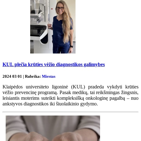
KUL plečia krūties vėžio diagnostikos galimybes
2024 03 01 | Rubrika:
Miestas
Klaipėdos universiteto ligoninė (KUL) pradeda vykdyti krūties
vėžio prevencinę programą. Pasak medikų, tai reikšmingas žingsnis,
leisiantis moterims suteikti kompleksišką onkologinę pagalbą – nuo
ankstyvos diagnostikos iki šiuolaikinio gydymo.