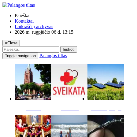
Paieška
Kontaktai
Laikraščių archyvas
2026 m. rugpjūčio 06 d. 13:15
×
Close
Ieškoti
Palangos tiltas
Toggle navigation
Miestas
Sveikata
Verslas pinigai