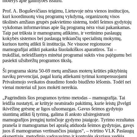
moterys apie galimybes išsitirti.
Prof. A. Boguševičiaus teigimu, Lietuvoje nėra vienos institucijos,
kuri koordinuotų visų programų vykdymą, organizuotų visos
tikslinės amžiaus grupės pakvietimo sistemą, todėl šeimos gydytojų
vykdomas informavimas apie šią programą nėra visai pakankamas.
Taip pat trūksta ir mamogramų atlikimo, ir vertinimo paslaugų
kokybės sistemos bei paslaugą teikiančių specialistų mokymų,
kuriuos turėtų atlikti ši institucija. Ne visuose regionuose
mamografijai atlikti pakanka šiuolaikiškos aparatūros. Tai –
trukdžiai, neleidžiantys minėtai programai suktis visu pajėgumu bei
pasiekti užsibrėžtų programos tikslų.
Ši programa skirta 50-69 metų amžiaus moterų krūties piktybinių
navikų prevencijai, pagal kurią atliekami tyrimai kompensuojami
Privalomojo sveikatos draudimo fondo biudžeto lėšomis. Todėl nei
vienai moteriai už juos mokėti nereikia.
„Pagrindinis šios programos tyrimo metodas – mamografija. Tai
leidžia nustatyti, ar krūtyje neatsirado pakitimų, kurie leistų įžvelgti
ikivėžinę grėsmę ar ligos užuomazgas. Gavus šeimos gydytojo
siuntimą atlikti šį tyrimą, galima iš anksto užsiregistruoti
mamografijos įrenginį turinčioje gydymo įstaigoje. Tyrimo rezultatus
praneša ir mamogramas bei aprašą atiduoda šeimos gydytojas, gavęs
juos iš mamogramas vertinančios įstaigos“, – tvirtino VLK Paslaugų
ekspertizės, metodinio vadovavimo ir kontrolės skyriaus vedėja