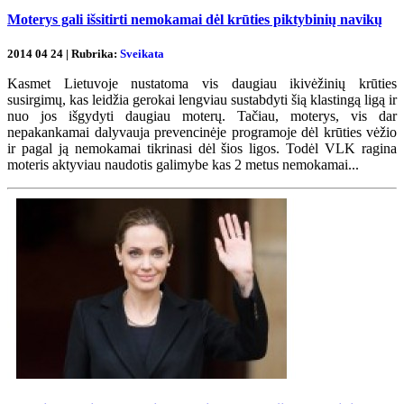
Moterys gali išsitirti nemokamai dėl krūties piktybinių navikų
2014 04 24 | Rubrika:
Sveikata
Kasmet Lietuvoje nustatoma vis daugiau ikivėžinių krūties
susirgimų, kas leidžia gerokai lengviau sustabdyti šią klastingą ligą ir
nuo jos išgydyti daugiau moterų. Tačiau, moterys, vis dar
nepakankamai dalyvauja prevencinėje programoje dėl krūties vėžio
ir pagal ją nemokamai tikrinasi dėl šios ligos. Todėl VLK ragina
moteris aktyviau naudotis galimybe kas 2 metus nemokamai...