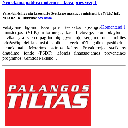
Nemokama patikra moterims – kova prieš vėžį
1
Valstybinės ligonių kasos prie Sveikatos apsaugos ministerijos (VLK) inf.,
2013 02 18 | Rubrika:
Sveikata
Komentarai
1
Valstybinė ligonių kasa prie Sveikatos apsaugos
ministerijos (VLK) informuoja, kad Lietuvoje, kur piktybiniai
navikai yra viena pagrindinių gyventojų sergamumo ir mirties
priežasčių, dėl labiausiai paplitusių vėžio rūšių galima pasitikrinti
nemokamai. Moterims skirtos kelios Privalomojo sveikatos
draudimo fondo (PSDF) lėšomis finansuojamos prevencinės
programos: Gimdos kaklelio...