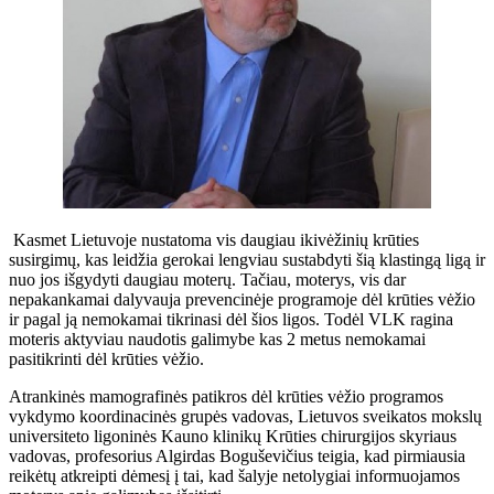
Kasmet Lietuvoje nustatoma vis daugiau ikivėžinių krūties
susirgimų, kas leidžia gerokai lengviau sustabdyti šią klastingą ligą ir
nuo jos išgydyti daugiau moterų. Tačiau, moterys, vis dar
nepakankamai dalyvauja prevencinėje programoje dėl krūties vėžio
ir pagal ją nemokamai tikrinasi dėl šios ligos. Todėl VLK ragina
moteris aktyviau naudotis galimybe kas 2 metus nemokamai
pasitikrinti dėl krūties vėžio.
Atrankinės mamografinės patikros dėl krūties vėžio programos
vykdymo koordinacinės grupės vadovas, Lietuvos sveikatos mokslų
universiteto ligoninės Kauno klinikų Krūties chirurgijos skyriaus
vadovas, profesorius Algirdas Boguševičius teigia, kad pirmiausia
reikėtų atkreipti dėmesį į tai, kad šalyje netolygiai informuojamos