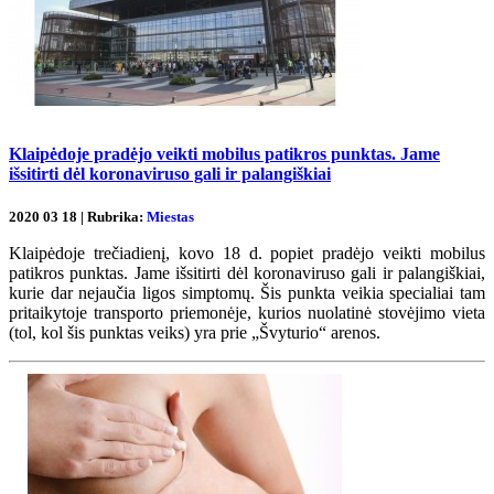
Klaipėdoje pradėjo veikti mobilus patikros punktas. Jame
išsitirti dėl koronaviruso gali ir palangiškiai
2020 03 18 | Rubrika:
Miestas
Klaipėdoje trečiadienį, kovo 18 d. popiet pradėjo veikti mobilus
patikros punktas. Jame išsitirti dėl koronaviruso gali ir palangiškiai,
kurie dar nejaučia ligos simptomų. Šis punkta veikia specialiai tam
pritaikytoje transporto priemonėje, kurios nuolatinė stovėjimo vieta
(tol, kol šis punktas veiks) yra prie „Švyturio“ arenos.