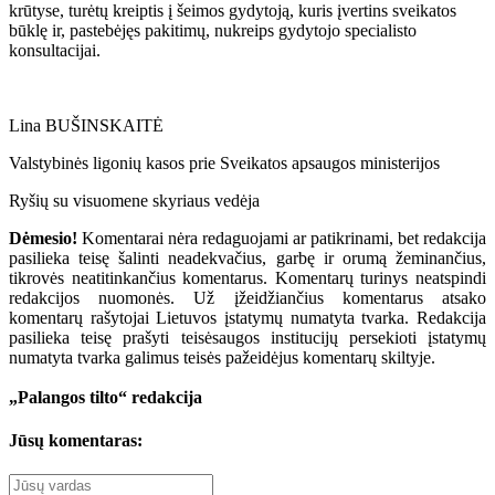
krūtyse, turėtų kreiptis į šeimos gydytoją, kuris įvertins sveikatos
būklę ir, pastebėjęs pakitimų, nukreips gydytojo specialisto
konsultacijai.
Lina BUŠINSKAITĖ
Valstybinės ligonių kasos prie Sveikatos apsaugos ministerijos
Ryšių su visuomene skyriaus vedėja
Dėmesio!
Komentarai nėra redaguojami ar patikrinami, bet redakcija
pasilieka teisę šalinti neadekvačius, garbę ir orumą žeminančius,
tikrovės neatitinkančius komentarus. Komentarų turinys neatspindi
redakcijos nuomonės. Už įžeidžiančius komentarus atsako
komentarų rašytojai Lietuvos įstatymų numatyta tvarka. Redakcija
pasilieka teisę prašyti teisėsaugos institucijų persekioti įstatymų
numatyta tvarka galimus teisės pažeidėjus komentarų skiltyje.
„Palangos tilto“ redakcija
Jūsų komentaras: