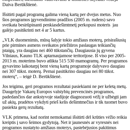
Daiva Berūkštienė.
Išsitirti pagal programą galima vieną kartą per dvejus metus. Nuo
šios programos įgyvendinimo pradžios (2005 m. rudens) savo
sveikata besirūpinanti penkiasdešimtmetį perkopusi moteris jau
galėjo pasitikrinti net 4 ar 5 kartus.
„VLK duomenimis, mūsų šalyje tokio amžiaus moterų, prisirašiusių
prie pirmines asmens sveikatos priežiūros paslaugas teikiančių
įstaigų, yra daugiau nei 460 tūkstančių. Daugiausia jų gyvena
Vilniaus, Kauno TLK aptarnaujamose teritorijose. Iš viso per 2005-
2013 m. moterims buvo atlikta 515 530 mamogramų. Per programos
gyvavimo laikotarpį bent vieną kartą programoje dalyvavo daugiau
nei 307 tūkst. moterų. Pernai pasitikrino daugiau nei 80 tūkst.
moterų“, – teigė D. Berūkštienė.
Jos teigimu, geri programos rezultatai pasiekiami ne per keletą metų.
Daugelyje Vakarų Europos valstybių prevencinės programos,
padedančios dar ankstyvoje stadijoje diagnozuoti vėžį ir užbėgti jam
už akių, pradėtos vykdyti prieš kelis dešimtmečius ir tik tuomet buvo
pasiekta gerų rezultatų.
VLK primena, kad norint nemokamai išsitirti dėl krūties vėžio reikia
kreiptis į savo šeimos gydytoją. Net ir jaunesnės ar vyresnės nei
programos nustatyto amžiaus moterys, pastebėjusios pakitimus