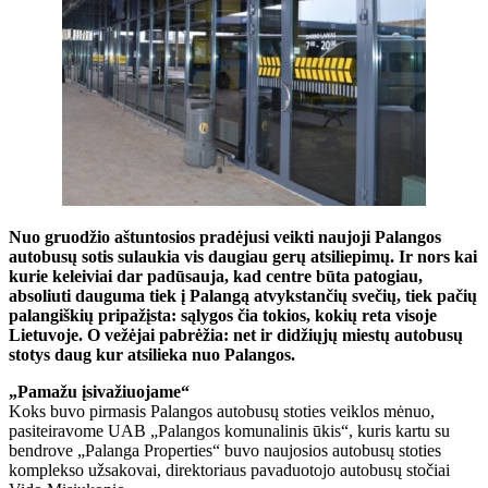
Nuo gruodžio aštuntosios pradėjusi veikti naujoji Palangos
autobusų sotis sulaukia vis daugiau gerų atsiliepimų. Ir nors kai
kurie keleiviai dar padūsauja, kad centre būta patogiau,
absoliuti dauguma tiek į Palangą atvykstančių svečių, tiek pačių
palangiškių pripažįsta: sąlygos čia tokios, kokių reta visoje
Lietuvoje. O vežėjai pabrėžia: net ir didžiųjų miestų autobusų
stotys daug kur atsilieka nuo Palangos.
„Pamažu įsivažiuojame“
Koks buvo pirmasis Palangos autobusų stoties veiklos mėnuo,
pasiteiravome UAB „Palangos komunalinis ūkis“, kuris kartu su
bendrove „Palanga Properties“ buvo naujosios autobusų stoties
komplekso užsakovai, direktoriaus pavaduotojo autobusų stočiai