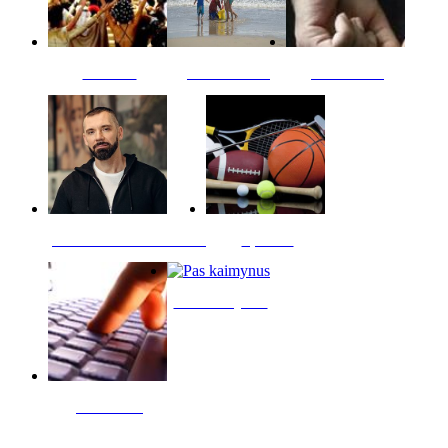
Kultūra
Jūros vaikai
Kriminalai
PT redaktoriaus skiltis
Sportas
Pas kaimynus
Skelbimai