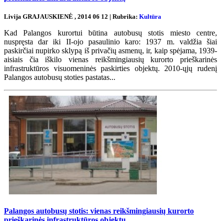
Livija GRAJAUSKIENĖ , 2014 06 12 | Rubrika:
Kultūra
Kad Palangos kurortui būtina autobusų stotis miesto centre,
nuspręsta dar iki II-ojo pasaulinio karo: 1937 m. valdžia šiai
paskirčiai nupirko sklypą iš privačių asmenų, ir, kaip spėjama, 1939-
aisiais čia iškilo vienas reikšmingiausių kurorto prieškarinės
infrastruktūros visuomeninės paskirties objektų. 2010-ųjų rudenį
Palangos autobusų stoties pastatas...
Palangos autobusų stotis: vienas reikšmingiausių kurorto
prieškarinės infrastruktūros objektų