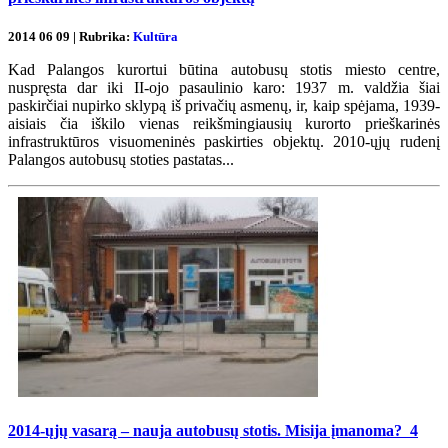
2014 06 09 | Rubrika:
Kultūra
Kad Palangos kurortui būtina autobusų stotis miesto centre,
nuspręsta dar iki II-ojo pasaulinio karo: 1937 m. valdžia šiai
paskirčiai nupirko sklypą iš privačių asmenų, ir, kaip spėjama, 1939-
aisiais čia iškilo vienas reikšmingiausių kurorto prieškarinės
infrastruktūros visuomeninės paskirties objektų. 2010-ųjų rudenį
Palangos autobusų stoties pastatas...
2014-ųjų vasarą – nauja autobusų stotis. Misija įmanoma?
4