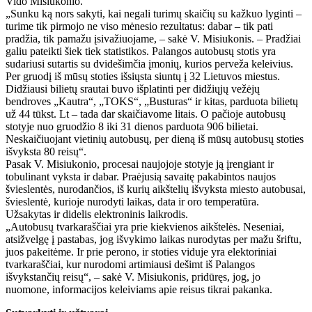
Vido Misiukonio.
„Sunku ką nors sakyti, kai negali turimų skaičių su kažkuo lyginti –
turime tik pirmojo ne viso mėnesio rezultatus: dabar – tik pati
pradžia, tik pamažu įsivažiuojame, – sakė V. Misiukonis. – Pradžiai
galiu pateikti šiek tiek statistikos. Palangos autobusų stotis yra
sudariusi sutartis su dvidešimčia įmonių, kurios perveža keleivius.
Per gruodį iš mūsų stoties išsiųsta siuntų į 32 Lietuvos miestus.
Didžiausi bilietų srautai buvo išplatinti per didžiųjų vežėjų
bendroves „Kautra“, „TOKS“, „Busturas“ ir kitas, parduota bilietų
už 44 tūkst. Lt – tada dar skaičiavome litais. O pačioje autobusų
stotyje nuo gruodžio 8 iki 31 dienos parduota 906 bilietai.
Neskaičiuojant vietinių autobusų, per dieną iš mūsų autobusų stoties
išvyksta 80 reisų“.
Pasak V. Misiukonio, procesai naujojoje stotyje ją įrengiant ir
tobulinant vyksta ir dabar. Praėjusią savaitę pakabintos naujos
švieslentės, nurodančios, iš kurių aikštelių išvyksta miesto autobusai,
švieslentė, kurioje nurodyti laikas, data ir oro temperatūra.
Užsakytas ir didelis elektroninis laikrodis.
„Autobusų tvarkaraščiai yra prie kiekvienos aikštelės. Neseniai,
atsižvelgę į pastabas, jog išvykimo laikas nurodytas per mažu šriftu,
juos pakeitėme. Ir prie perono, ir stoties viduje yra elektoriniai
tvarkaraščiai, kur nurodomi artimiausi dešimt iš Palangos
išvykstančių reisų“, – sakė V. Misiukonis, pridūręs, jog, jo
nuomone, informacijos keleiviams apie reisus tikrai pakanka.