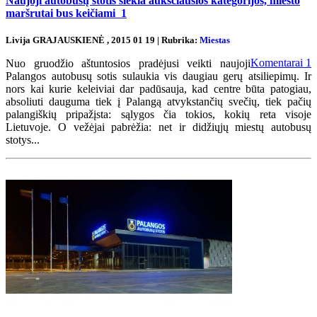
Naujoji autobusų stotis siekia aukščiausios kategorijos, miesto
maršrutai bus keičiami
1
Livija GRAJAUSKIENĖ , 2015 01 19 | Rubrika:
Miestas
Komentarai
1
Nuo gruodžio aštuntosios pradėjusi veikti naujoji
Palangos autobusų sotis sulaukia vis daugiau gerų atsiliepimų. Ir
nors kai kurie keleiviai dar padūsauja, kad centre būta patogiau,
absoliuti dauguma tiek į Palangą atvykstančių svečių, tiek pačių
palangiškių pripažįsta: sąlygos čia tokios, kokių reta visoje
Lietuvoje. O vežėjai pabrėžia: net ir didžiųjų miestų autobusų
stotys...