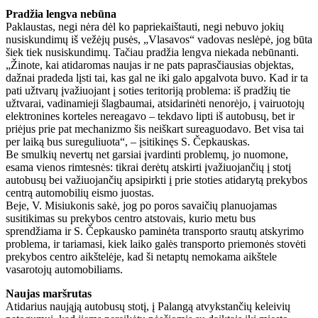
Pradžia lengva nebūna
Paklaustas, negi nėra dėl ko papriekaištauti, negi nebuvo jokių
nusiskundimų iš vežėjų pusės, „Vlasavos“ vadovas neslėpė, jog būta
šiek tiek nusiskundimų. Tačiau pradžia lengva niekada nebūnanti.
„Žinote, kai atidaromas naujas ir ne pats paprasčiausias objektas,
dažnai pradeda lįsti tai, kas gal ne iki galo apgalvota buvo. Kad ir ta
pati užtvarų įvažiuojant į soties teritoriją problema: iš pradžių tie
užtvarai, vadinamieji šlagbaumai, atsidarinėti nenorėjo, į vairuotojų
elektronines korteles nereagavo – tekdavo lipti iš autobusų, bet ir
priėjus prie pat mechanizmo šis neiškart sureaguodavo. Bet visa tai
per laiką bus sureguliuota“, – įsitikinęs S. Čepkauskas.
Be smulkių nevertų net garsiai įvardinti problemų, jo nuomone,
esama vienos rimtesnės: tikrai derėtų atskirti įvažiuojančių į stotį
autobusų bei važiuojančių apsipirkti į prie stoties atidarytą prekybos
centrą automobilių eismo juostas.
Beje, V. Misiukonis sakė, jog po poros savaičių planuojamas
susitikimas su prekybos centro atstovais, kurio metu bus
sprendžiama ir S. Čepkausko paminėta transporto srautų atskyrimo
problema, ir tariamasi, kiek laiko galės transporto priemonės stovėti
prekybos centro aikštelėje, kad ši netaptų nemokama aikštele
vasarotojų automobiliams.
Naujas maršrutas
Atidarius naująją autobusų stotį, į Palangą atvykstančių keleivių