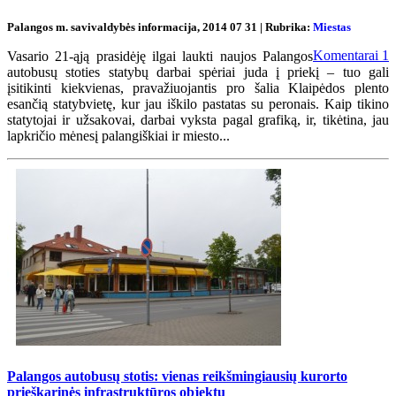
Palangos m. savivaldybės informacija, 2014 07 31 | Rubrika:
Miestas
Komentarai
1
Vasario 21-ąją prasidėję ilgai laukti naujos Palangos
autobusų stoties statybų darbai spėriai juda į priekį – tuo gali
įsitikinti kiekvienas, pravažiuojantis pro šalia Klaipėdos plento
esančią statybvietę, kur jau iškilo pastatas su peronais. Kaip tikino
statytojai ir užsakovai, darbai vyksta pagal grafiką, ir, tikėtina, jau
lapkričio mėnesį palangiškiai ir miesto...
Palangos autobusų stotis: vienas reikšmingiausių kurorto
prieškarinės infrastruktūros objektų