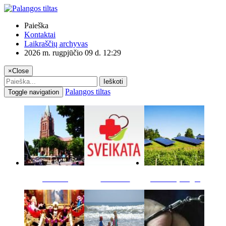
Paieška
Kontaktai
Laikraščių archyvas
2026 m. rugpjūčio 09 d. 12:29
×
Close
Ieškoti
Palangos tiltas
Toggle navigation
Miestas
Sveikata
Verslas pinigai