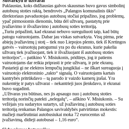
Sutvarkyti ir užtvarai
Paklaustas, koks didžiausias galvos skausmas buvo gavus simbolinį
autobusų stoties raktą, bendrovės „Palangos komunalinis ūkis“
direktoriaus pavaduotojas autobusų stočiai pripažino, jog problemų,
ypač pirmosiomis dienomis, būta dėl užtvarų, pastatytų prie
įvažiavimo ir išvažiavimo į autobusų soties teritoriją.
„Turiu pripažinti, kad ekranai nebuvo sureguliuoti taip, kad būtų
patogu vairuotojams. Dabar jau viskas sutvarkyta. Visų pirma, prie
abiejų įvažiavimų į stotį – tiek nuo Liepojos plento, tiek iš Kretingos
gatvės – vairuotojų patogumui yra po du ekranus, kurie pakelia
užtvarą tiek įvažiuojant, tiek ir išvažiuojant iš autobusų stoties
teritorijos“, – patikino V. Misiukonis, pridūręs, jog ir patiems
vairuotojams dar reikia priprasti ir prie užtvarų, ir prie ekranų.
Pastarieji gi ne elektros lempučių jungikliai – ne iškart sureaguoja į
vairuotojo elektroninio „rakto“ signalą. O vairuotojams kartais
kantrybės pritrūkdavo – tą parodo ir vaizdo kamerų įrašai. Yra
nukentėję ir patys užtvarai – nekantrieji juos įlenkdavo, ir ekranai
buvo sugadinti.
„Užtvaras yra būtinas, nes jis apsaugo nuo į autobusų stoties
teritoriją norinčių patekti „nelegalų“, – aiškino V. Misiukonis. – Su
vežėjais yra sudarytos sutartys, už įvažiavimą į autobusų soties
teritoriją renkamas Palangos savivaldybės patvirtintas mokestis:
mažieji maršrutiniai autobusiukai moka 72 eurocentus už
įvažiavimą, didieji autobusai – 1,16 euro“.