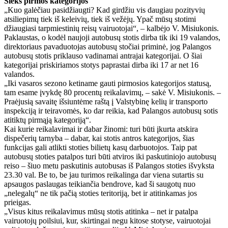
Sieks pirmos kategorijos
„Kuo galėčiau pasidžiaugti? Kad girdžiu vis daugiau pozityvių
atsiliepimų tiek iš keleivių, tiek iš vežėjų. Ypač mūsų stotimi
džiaugiasi tarpmiestinių reisų vairuotojai“, – kalbėjo V. Misiukonis.
Paklaustas, o kodėl naujoji autobusų stotis dirba tik iki 19 valandos,
direktoriaus pavaduotojas autobusų stočiai priminė, jog Palangos
autobusų stotis priklauso vadinamai antrajai kategorijai. O šiai
kategorijai priskiriamos stotys paprastai dirba iki 17 ar net 16
valandos.
„Iki vasaros sezono ketiname gauti pirmosios kategorijos statusą,
tam esame įvykdę 80 procentų reikalavimų, – sakė V. Misiukonis. –
Praėjusią savaitę išsiuntėme raštą į Valstybinę kelių ir transporto
inspekciją ir teiravomės, ko dar reikia, kad Palangos autobusų sotis
atitiktų pirmąją kategoriją“.
Kai kurie reikalavimai ir dabar žinomi: turi būti įkurta atskira
dispečerių tarnyba – dabar, kai stotis antros kategorijos, šias
funkcijas gali atlikti stoties bilietų kasų darbuotojos. Taip pat
autobusų stoties patalpos turi būti atviros iki paskutiniojo autobusų
reiso – šiuo metu paskutinis autobusas iš Palangos stoties išvyksta
23.30 val. Be to, be jau turimos reikalinga dar viena sutartis su
apsaugos paslaugas teikiančia bendrove, kad ši saugotų nuo
„nelegalų“ ne tik pačią stoties teritoriją, bet ir atitinkamas jos
prieigas.
„Visus kitus reikalavimus mūsų stotis atitinka – net ir patalpa
vairuotojų poilsiui, kur, skirtingai negu kitose stotyse, vairuotojai