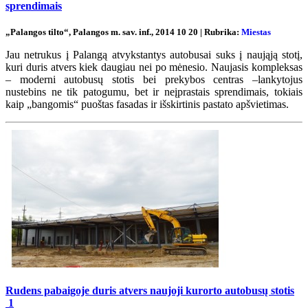
sprendimais
„Palangos tilto“, Palangos m. sav. inf., 2014 10 20 | Rubrika:
Miestas
Jau netrukus į Palangą atvykstantys autobusai suks į naująją stotį,
kuri duris atvers kiek daugiau nei po mėnesio. Naujasis kompleksas
– moderni autobusų stotis bei prekybos centras –lankytojus
nustebins ne tik patogumu, bet ir neįprastais sprendimais, tokiais
kaip „bangomis“ puoštas fasadas ir išskirtinis pastato apšvietimas.
Rudens pabaigoje duris atvers naujoji kurorto autobusų stotis
1