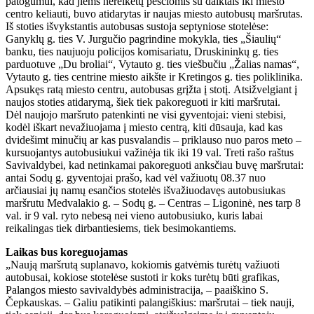
patogumui, kad jiems nereikėtų pėsčiomis su daiktais iki miesto
centro keliauti, buvo atidarytas ir naujas miesto autobusų maršrutas.
Iš stoties išvykstantis autobusas sustoja septyniose stotelėse:
Ganyklų g. ties V. Jurgučio pagrindine mokykla, ties „Šiaulių“
banku, ties naujuoju policijos komisariatu, Druskininkų g. ties
parduotuve „Du broliai“, Vytauto g. ties viešbučiu „Žalias namas“,
Vytauto g. ties centrine miesto aikšte ir Kretingos g. ties poliklinika.
Apsukęs ratą miesto centru, autobusas grįžta į stotį. Atsižvelgiant į
naujos stoties atidarymą, šiek tiek pakoreguoti ir kiti maršrutai.
Dėl naujojo maršruto patenkinti ne visi gyventojai: vieni stebisi,
kodėl iškart nevažiuojama į miesto centrą, kiti dūsauja, kad kas
dvidešimt minučių ar kas pusvalandis – priklauso nuo paros meto –
kursuojantys autobusiukui važinėja tik iki 19 val. Treti rašo raštus
Savivaldybei, kad netinkamai pakoreguoti anksčiau buvę maršrutai:
antai Sodų g. gyventojai prašo, kad vėl važiuotų 08.37 nuo
arčiausiai jų namų esančios stotelės išvažiuodavęs autobusiukas
maršrutu Medvalakio g. – Sodų g. – Centras – Ligoninė, nes tarp 8
val. ir 9 val. ryto nebesą nei vieno autobusiuko, kuris labai
reikalingas tiek dirbantiesiems, tiek besimokantiems.
Laikas bus koreguojamas
„Naują maršrutą suplanavo, kokiomis gatvėmis turėtų važiuoti
autobusai, kokiose stotelėse sustoti ir koks turėtų būti grafikas,
Palangos miesto savivaldybės administracija, – paaiškino S.
Čepkauskas. – Galiu patikinti palangiškius: maršrutai – tiek nauji,