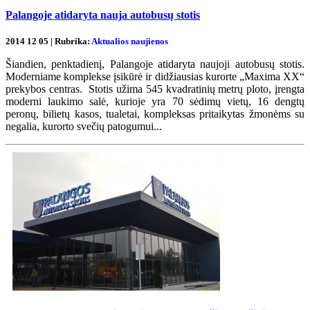
Palangoje atidaryta nauja autobusų stotis
2014 12 05 | Rubrika:
Aktualios naujienos
Šiandien, penktadienį, Palangoje atidaryta naujoji autobusų stotis.
Moderniame komplekse įsikūrė ir didžiausias kurorte „Maxima XX“
prekybos centras. Stotis užima 545 kvadratinių metrų ploto, įrengta
moderni laukimo salė, kurioje yra 70 sėdimų vietų, 16 dengtų
peronų, bilietų kasos, tualetai, kompleksas pritaikytas žmonėms su
negalia, kurorto svečių patogumui...