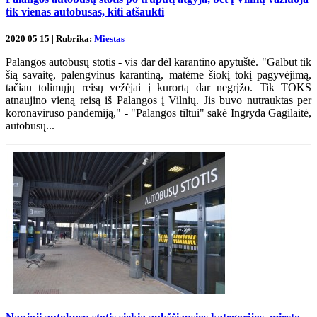
tik vienas autobusas, kiti atšaukti
2020 05 15 | Rubrika:
Miestas
Palangos autobusų stotis - vis dar dėl karantino apytuštė. "Galbūt tik
šią savaitę, palengvinus karantiną, matėme šiokį tokį pagyvėjimą,
tačiau tolimųjų reisų vežėjai į kurortą dar negrįžo. Tik TOKS
atnaujino vieną reisą iš Palangos į Vilnių. Jis buvo nutrauktas per
koronaviruso pandemiją," - "Palangos tiltui" sakė Ingryda Gagilaitė,
autobusų...