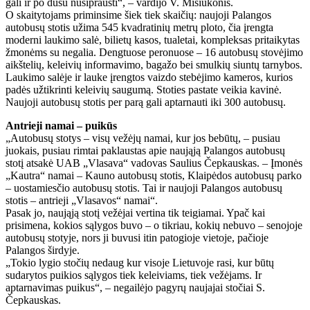
gali ir po dušu nusiprausti“, – vardijo V. Misiukonis.
O skaitytojams priminsime šiek tiek skaičių: naujoji Palangos
autobusų stotis užima 545 kvadratinių metrų ploto, čia įrengta
moderni laukimo salė, bilietų kasos, tualetai, kompleksas pritaikytas
žmonėms su negalia. Dengtuose peronuose – 16 autobusų stovėjimo
aikštelių, keleivių informavimo, bagažo bei smulkių siuntų tarnybos.
Laukimo salėje ir lauke įrengtos vaizdo stebėjimo kameros, kurios
padės užtikrinti keleivių saugumą. Stoties pastate veikia kavinė.
Naujoji autobusų stotis per parą gali aptarnauti iki 300 autobusų.
Antrieji namai – puikūs
„Autobusų stotys – visų vežėjų namai, kur jos bebūtų, – pusiau
juokais, pusiau rimtai paklaustas apie naująją Palangos autobusų
stotį atsakė UAB „Vlasava“ vadovas Saulius Čepkauskas. – Įmonės
„Kautra“ namai – Kauno autobusų stotis, Klaipėdos autobusų parko
– uostamiesčio autobusų stotis. Tai ir naujoji Palangos autobusų
stotis – antrieji „Vlasavos“ namai“.
Pasak jo, naująją stotį vežėjai vertina tik teigiamai. Ypač kai
prisimena, kokios sąlygos buvo – o tikriau, kokių nebuvo – senojoje
autobusų stotyje, nors ji buvusi itin patogioje vietoje, pačioje
Palangos širdyje.
„Tokio lygio stočių nedaug kur visoje Lietuvoje rasi, kur būtų
sudarytos puikios sąlygos tiek keleiviams, tiek vežėjams. Ir
aptarnavimas puikus“, – negailėjo pagyrų naujajai stočiai S.
Čepkauskas.