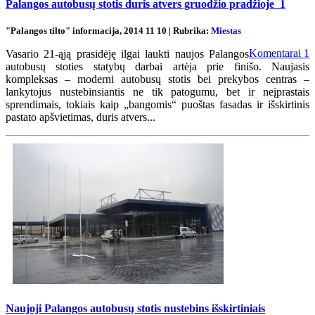
Palangos autobusų stotis duris atvers gruodžio pradžioje
1
"Palangos tilto" informacija, 2014 11 10 | Rubrika:
Miestas
Komentarai
1
Vasario 21-ąją prasidėję ilgai laukti naujos Palangos
autobusų stoties statybų darbai artėja prie finišo. Naujasis
kompleksas – moderni autobusų stotis bei prekybos centras –
lankytojus nustebinsiantis ne tik patogumu, bet ir neįprastais
sprendimais, tokiais kaip „bangomis“ puoštas fasadas ir išskirtinis
pastato apšvietimas, duris atvers...
Naujoji Palangos autobusų stotis nustebins išskirtiniais