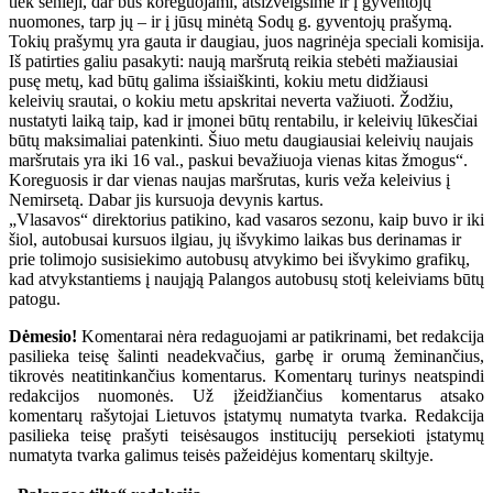
tiek senieji, dar bus koreguojami, atsižvelgsime ir į gyventojų
nuomones, tarp jų – ir į jūsų minėtą Sodų g. gyventojų prašymą.
Tokių prašymų yra gauta ir daugiau, juos nagrinėja speciali komisija.
Iš patirties galiu pasakyti: naują maršrutą reikia stebėti mažiausiai
pusę metų, kad būtų galima išsiaiškinti, kokiu metu didžiausi
keleivių srautai, o kokiu metu apskritai neverta važiuoti. Žodžiu,
nustatyti laiką taip, kad ir įmonei būtų rentabilu, ir keleivių lūkesčiai
būtų maksimaliai patenkinti. Šiuo metu daugiausiai keleivių naujais
maršrutais yra iki 16 val., paskui bevažiuoja vienas kitas žmogus“.
Koreguosis ir dar vienas naujas maršrutas, kuris veža keleivius į
Nemirsetą. Dabar jis kursuoja devynis kartus.
„Vlasavos“ direktorius patikino, kad vasaros sezonu, kaip buvo ir iki
šiol, autobusai kursuos ilgiau, jų išvykimo laikas bus derinamas ir
prie tolimojo susisiekimo autobusų atvykimo bei išvykimo grafikų,
kad atvykstantiems į naująją Palangos autobusų stotį keleiviams būtų
patogu.
Dėmesio!
Komentarai nėra redaguojami ar patikrinami, bet redakcija
pasilieka teisę šalinti neadekvačius, garbę ir orumą žeminančius,
tikrovės neatitinkančius komentarus. Komentarų turinys neatspindi
redakcijos nuomonės. Už įžeidžiančius komentarus atsako
komentarų rašytojai Lietuvos įstatymų numatyta tvarka. Redakcija
pasilieka teisę prašyti teisėsaugos institucijų persekioti įstatymų
numatyta tvarka galimus teisės pažeidėjus komentarų skiltyje.