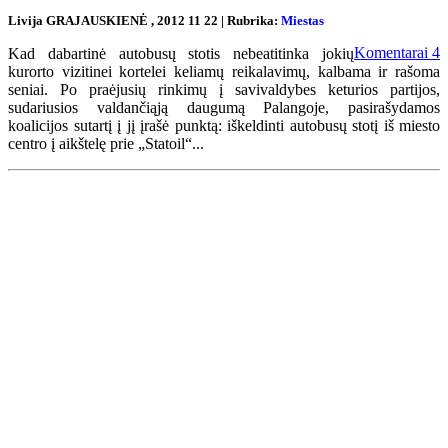
Livija GRAJAUSKIENĖ , 2012 11 22 | Rubrika:
Miestas
Komentarai
4
Kad dabartinė autobusų stotis nebeatitinka jokių
kurorto vizitinei kortelei keliamų reikalavimų, kalbama ir rašoma
seniai. Po praėjusių rinkimų į savivaldybes keturios partijos,
sudariusios valdančiąją daugumą Palangoje, pasirašydamos
koalicijos sutartį į jį įrašė punktą: iškeldinti autobusų stotį iš miesto
centro į aikštelę prie „Statoil“...
Renginių kalendorius