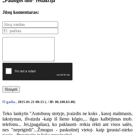
„Palangos tilto“ redakcija
Jūsų komentaras:
Išsiųsti
O gaila..
2015-01-21 08:15 (. / IP: 86.100.63.40)
Teko lankytis "Autobusų stotyje, įvaizdis ne koks , kasoj malimasis,
lakstymas, išvaizda -kaip iš šieno kūgio,... ilgas kalbėjimas mob.
telefonu... Jei,(pagaliau), ko paklausti- reikia rėkti ant visos salės,
nes "neprigirdi"...Žmogus - paskutinėj vietoj- kaip įprasta!-nieko