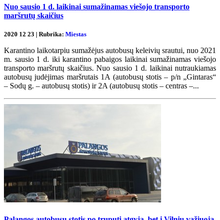
Nuo sausio 1 d. laikinai sumažinamas viešojo transporto
maršrutų skaičius
2020 12 23 | Rubrika:
Miestas
Karantino laikotarpiu sumažėjus autobusų keleivių srautui, nuo 2021
m. sausio 1 d. iki karantino pabaigos laikinai sumažinamas viešojo
transporto maršrutų skaičius. Nuo sausio 1 d. laikinai nutraukiamas
autobusų judėjimas maršrutais 1A (autobusų stotis – p/n „Gintaras“
– Sodų g. – autobusų stotis) ir 2A (autobusų stotis – centras –...
Palangos autobusų stotis po truputį atgyja, bet į Vilnių važiuoja