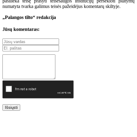
pasilieka teisę prašyti teisėsaugos institucijų persekioti įstatymų
numatyta tvarka galimus teisės pažeidėjus komentarų skiltyje.
„Palangos tilto“ redakcija
Jūsų komentaras:
Išsiųsti