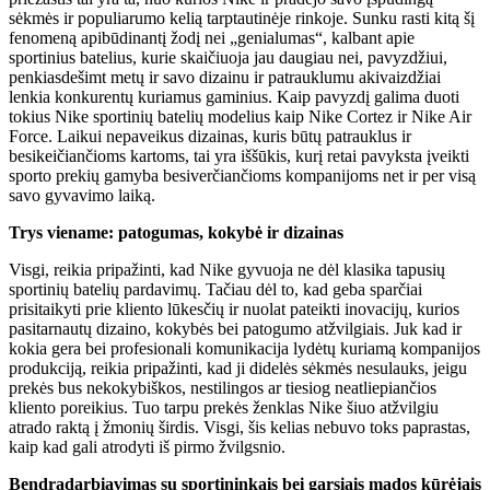
sėkmės ir populiarumo kelią tarptautinėje rinkoje. Sunku rasti kitą šį
fenomeną apibūdinantį žodį nei „genialumas“, kalbant apie
sportinius batelius, kurie skaičiuoja jau daugiau nei, pavyzdžiui,
penkiasdešimt metų ir savo dizainu ir patrauklumu akivaizdžiai
lenkia konkurentų kuriamus gaminius. Kaip pavyzdį galima duoti
tokius Nike sportinių batelių modelius kaip Nike Cortez ir Nike Air
Force. Laikui nepaveikus dizainas, kuris būtų patrauklus ir
besikeičiančioms kartoms, tai yra iššūkis, kurį retai pavyksta įveikti
sporto prekių gamyba besiverčiančioms kompanijoms net ir per visą
savo gyvavimo laiką.
Trys viename: patogumas, kokybė ir dizainas
Visgi, reikia pripažinti, kad Nike gyvuoja ne dėl klasika tapusių
sportinių batelių pardavimų. Tačiau dėl to, kad geba sparčiai
prisitaikyti prie kliento lūkesčių ir nuolat pateikti inovacijų, kurios
pasitarnautų dizaino, kokybės bei patogumo atžvilgiais. Juk kad ir
kokia gera bei profesionali komunikacija lydėtų kuriamą kompanijos
produkciją, reikia pripažinti, kad ji didelės sėkmės nesulauks, jeigu
prekės bus nekokybiškos, nestilingos ar tiesiog neatliepiančios
kliento poreikius. Tuo tarpu prekės ženklas Nike šiuo atžvilgiu
atrado raktą į žmonių širdis. Visgi, šis kelias nebuvo toks paprastas,
kaip kad gali atrodyti iš pirmo žvilgsnio.
Bendradarbiavimas su sportininkais bei garsiais mados kūrėjais