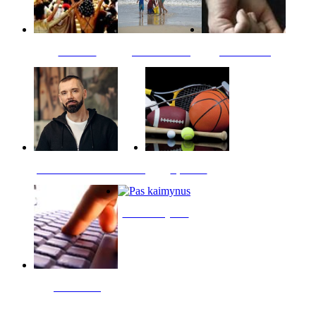
Kultūra
Jūros vaikai
Kriminalai
PT redaktoriaus skiltis
Sportas
Pas kaimynus
Skelbimai