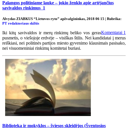
Palangos politiniame lauke – jokio ženklo apie artėjančius
savivaldos rinkimus
1
Alvydas ZIABKUS “Lietuvos ryto” apžvalgininkas, 2018 06 15 | Rubrika:
PT redaktoriaus skiltis
Komentarai
1
Iki kitų savivaldos ir merų rinkimų beliko vos geras
pusmetis, o viešojoje erdvėje – visiškas štilis. Nei kandidatai į merus
reiškiasi, nei politinės partijos miesto gyvenimo klausimais pasisako,
nei visuomeniniai rinkimų komitetai buriasi.
Biblioteka ir mokyklos – šviesos skleidėjos (Šventosios