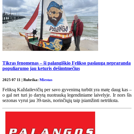
Tikras fenomenas – ši palangiškio Felikso paslauga nepraranda
populiarumo jau keturis dešimtmečius
2025 07 11 | Rubrika:
Miestas
Feliksą Každailevičių per savo gyvenimą turbūt yra matę daug kas –
o gal net turi jo darytą nuotrauką legendiniame laivelyje. Ir nors šis
sezonas vyrui jau 39-tasis, norinčiųjų taip įsiamžinti netrūksta.