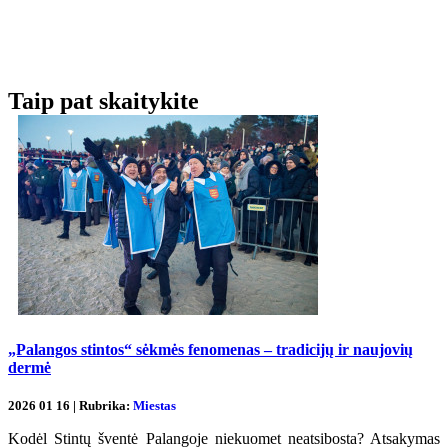
Taip pat skaitykite
„Palangos stintos“ sėkmės fenomenas – tradicijų ir naujovių
dermė
2026 01 16 | Rubrika:
Miestas
Kodėl Stintų šventė Palangoje niekuomet neatsibosta? Atsakymas