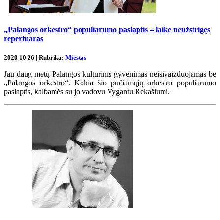
„Palangos orkestro“ populiarumo paslaptis – laike neužstrigęs
repertuaras
2020 10 26 | Rubrika:
Miestas
Jau daug metų Palangos kultūrinis gyvenimas neįsivaizduojamas be
„Palangos orkestro“. Kokia šio pučiamųjų orkestro populiarumo
paslaptis, kalbamės su jo vadovu Vygantu Rekašiumi.