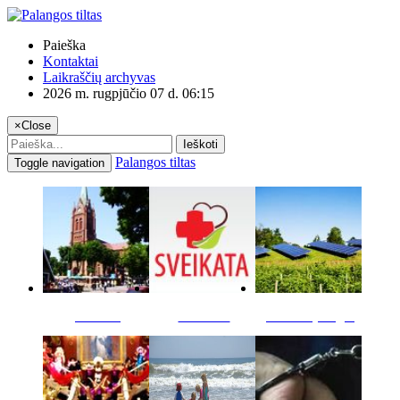
Paieška
Kontaktai
Laikraščių archyvas
2026 m. rugpjūčio 07 d. 06:15
×
Close
Ieškoti
Palangos tiltas
Toggle navigation
Miestas
Sveikata
Verslas pinigai