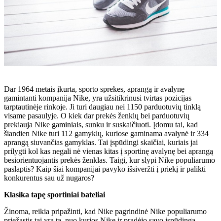
Dar 1964 metais įkurta, sporto sprekes, aprangą ir avalynę
gamintanti kompanija Nike, yra užsitikrinusi tvirtas pozicijas
tarptautinėje rinkoje. Ji turi daugiau nei 1150 parduotuvių tinklą
visame pasaulyje. O kiek dar prekės ženklų bei parduotuvių
prekiauja Nike gaminiais, sunku ir suskaičiuoti. Įdomu tai, kad
šiandien Nike turi 112 gamyklų, kuriose gaminama avalynė ir 334
aprangą siuvančias gamyklas. Tai įspūdingi skaičiai, kuriais jai
prilygti kol kas negali nė vienas kitas į sportinę avalynę bei aprangą
besiorientuojantis prekės ženklas. Taigi, kur slypi Nike populiarumo
paslaptis? Kaip šiai kompanijai pavyko išsiveržti į priekį ir palikti
konkurentus sau už nugaros?
Klasika tapę sportiniai bateliai
Žinoma, reikia pripažinti, kad Nike pagrindinė Nike populiarumo
priežastis tai yra ta, nuo kurios Nike ir pradėjo savo įspūdingą