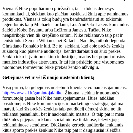
Viena iš Nike populiarumo priežasčių, tai – didelis dėmesys
komunikacijai, siekiant kuo plačiau paskleisti žinią apie gaminamus
produktus. Vienas iš tokių būdų yra bendradarbiauti su tokiomis
legendomis kaip Michaelu Jordanu, Los Andželo Lakers komandos
žaidėju Kobe Bryantu arba LeBronu Jamesu. Tačiau Nike
neapsiribojo vien tik krepšinio sritimi. Nike reklamavo taip pat ir
tenisininkai Serena Williams bei Rafaelis Nadalis, futbolo legenda
Christiano Ronaldo ir kiti. Be to, siekiant, kad apie prekės ženklą
sužinotų kuo platesnė auditorija, bendradarbiauti su šiuo prekės
ženklu teko ir įvairioms kino industrijos, mados bei populiariosios
muzijos industrijos atstovams. Ir tai itin prisidėjo prie visuomenės
nuomonės formavimo Nike prekės ženklo atžvilgiu.
Gebėjimas vėl ir vėl iš naujo nustebinti klientą
Visų pirma, tai gebėjimas nustebinti klientą savo naujais gaminiais:
http://www.sil.lt/gamintojai/nike
. Žinoma, stebina ir nuomonės
formuotojų gausa bei Nike nenuspėjamumas. Išties, atidžiau
pasidomėjus Nike komunikacijos ir marketingo strategija, galima
matyti, kad šis prekės ženklas taip pat didelį dėmesį skiria ne tik
reklamai pasauliniu, bet ir nacionaliniu mastais. O taip pat ir meta
didžiules pajėgas į reklamą socialiniuose tinkluose, televizijoje,
reklaminiuose stenduose. Didžiausią gerbėjų auditorija lenkiantis
kitus sporto prekės ženklus Nike taip pat ir daugiausiai išleidžia