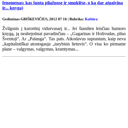
fenomenas: kas šunta pliažuose ir smuklėse, o ką dar atgaivina
ir... knyga)
Gediminas GRIŠKEVIČIUS, 2012 07 16 | Rubrika:
Kultūra
Žvilgsnis į kurortinį vidurvasarį ir... Jei šiandien leisčiau humoro
knygą, ją neabejotinai pavadinčiau – „Gagarinas ir Holivudas, plius
Šventoji“. Ar „Palanga“. Tas pats. Atkodavus suprastum, kaip neva
„kapitalistiškai atostogauja „tarybinis lietuvis“. O visa ko pirmame
plane – valgymas, valgymas, kramtymas...
Renginių kalendorius