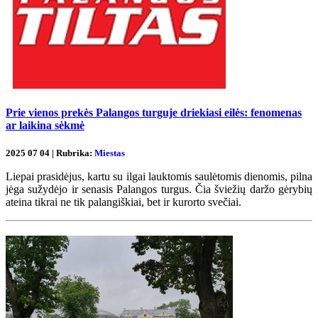
Prie vienos prekės Palangos turguje driekiasi eilės: fenomenas
ar laikina sėkmė
2025 07 04 | Rubrika:
Miestas
Liepai prasidėjus, kartu su ilgai lauktomis saulėtomis dienomis, pilna
jėga sužydėjo ir senasis Palangos turgus. Čia šviežių daržo gėrybių
ateina tikrai ne tik palangiškiai, bet ir kurorto svečiai.