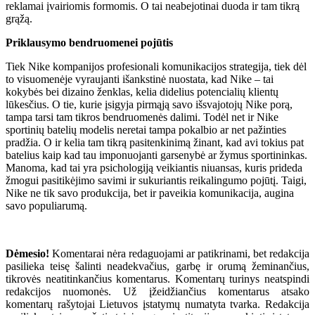
reklamai įvairiomis formomis. O tai neabejotinai duoda ir tam tikrą
grąžą.
Priklausymo bendruomenei pojūtis
Tiek Nike kompanijos profesionali komunikacijos strategija, tiek dėl
to visuomenėje vyraujanti išankstinė nuostata, kad Nike – tai
kokybės bei dizaino ženklas, kelia didelius potencialių klientų
lūkesčius. O tie, kurie įsigyja pirmąją savo išsvajotojų Nike porą,
tampa tarsi tam tikros bendruomenės dalimi. Todėl net ir Nike
sportinių batelių modelis neretai tampa pokalbio ar net pažinties
pradžia. O ir kelia tam tikrą pasitenkinimą žinant, kad avi tokius pat
batelius kaip kad tau imponuojanti garsenybė ar žymus sportininkas.
Manoma, kad tai yra psichologiją veikiantis niuansas, kuris prideda
žmogui pasitikėjimo savimi ir sukuriantis reikalingumo pojūtį. Taigi,
Nike ne tik savo produkcija, bet ir paveikia komunikacija, augina
savo populiarumą.
Dėmesio!
Komentarai nėra redaguojami ar patikrinami, bet redakcija
pasilieka teisę šalinti neadekvačius, garbę ir orumą žeminančius,
tikrovės neatitinkančius komentarus. Komentarų turinys neatspindi
redakcijos nuomonės. Už įžeidžiančius komentarus atsako
komentarų rašytojai Lietuvos įstatymų numatyta tvarka. Redakcija