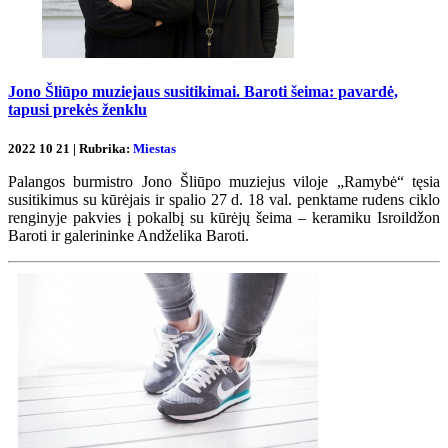
Jono Šliūpo muziejaus susitikimai. Baroti šeima: pavardė,
tapusi prekės ženklu
2022 10 21 | Rubrika:
Miestas
Palangos burmistro Jono Šliūpo muziejus viloje „Ramybė“ tęsia
susitikimus su kūrėjais ir spalio 27 d. 18 val. penktame rudens ciklo
renginyje pakvies į pokalbį su kūrėjų šeima – keramiku Isroildžon
Baroti ir galerininke Andželika Baroti.