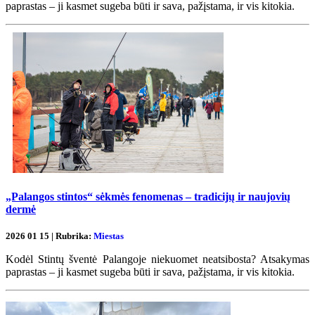
paprastas – ji kasmet sugeba būti ir sava, pažįstama, ir vis kitokia.
„Palangos stintos“ sėkmės fenomenas – tradicijų ir naujovių
dermė
2026 01 15 | Rubrika:
Miestas
Kodėl Stintų šventė Palangoje niekuomet neatsibosta? Atsakymas
paprastas – ji kasmet sugeba būti ir sava, pažįstama, ir vis kitokia.