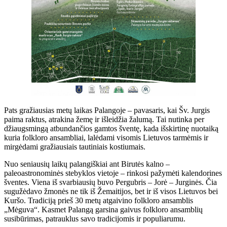
Pats gražiausias metų laikas Palangoje – pavasaris, kai Šv. Jurgis
paima raktus, atrakina žemę ir išleidžia žalumą. Tai nutinka per
džiaugsmingą atbundančios gamtos šventę, kada išskirtinę nuotaiką
kuria folkloro ansambliai, lalėdami visomis Lietuvos tarmėmis ir
mirgėdami gražiausiais tautiniais kostiumais.
Nuo seniausių laikų palangiškiai ant Birutės kalno –
paleoastronominės stebyklos vietoje – rinkosi pažymėti kalendorines
šventes. Viena iš svarbiausių buvo Pergubris – Jorė – Jurginės. Čia
sugužėdavo žmonės ne tik iš Žemaitijos, bet ir iš visos Lietuvos bei
Kuršo. Tradiciją prieš 30 metų atgaivino folkloro ansamblis
„Mėguva“. Kasmet Palangą garsina gaivus folkloro ansamblių
susibūrimas, patrauklus savo tradicijomis ir populiarumu.