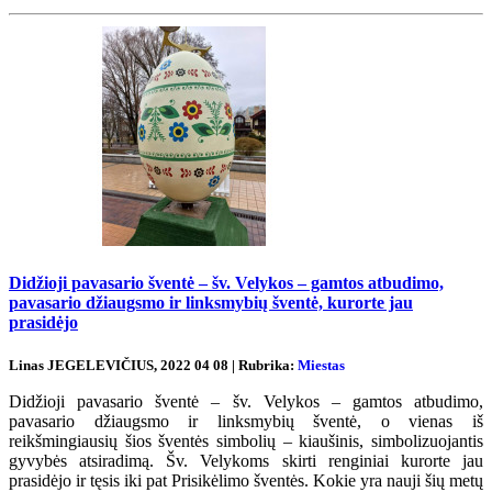
Didžioji pavasario šventė – šv. Velykos – gamtos atbudimo,
pavasario džiaugsmo ir linksmybių šventė, kurorte jau
prasidėjo
Linas JEGELEVIČIUS, 2022 04 08 | Rubrika:
Miestas
Didžioji pavasario šventė – šv. Velykos – gamtos atbudimo,
pavasario džiaugsmo ir linksmybių šventė, o vienas iš
reikšmingiausių šios šventės simbolių – kiaušinis, simbolizuojantis
gyvybės atsiradimą. Šv. Velykoms skirti renginiai kurorte jau
prasidėjo ir tęsis iki pat Prisikėlimo šventės. Kokie yra nauji šių metų