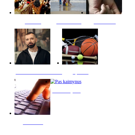
Kultūra
Jūros vaikai
Kriminalai
PT redaktoriaus skiltis
Sportas
Pas kaimynus
Skelbimai