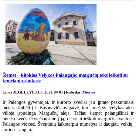
Šiemet – kitokios Velykos Palangoje: margučių teks ieškoti su
žemėlapiu rankose
Linas JEGELEVIČIUS, 2021 04 01 | Rubrika:
Miestas
Ir Palangos gyventojai, ir kurorto svečiai jau įprato paskutiniais
metais skubėti į J. Basanavičiaus gatvę, kuri prieš šv. Velykas akis
vilioja įspūdinga Margučių alėja. Tačiau šiemet palangiškiai ir
miesto svečiai kviečiami ne į ją, o uoliai ieškoti margučių įvairiose
Palangos vietose. Šventiniu laikotarpiu numatyta ir daugiau veiklų,
kuriose saugiai...