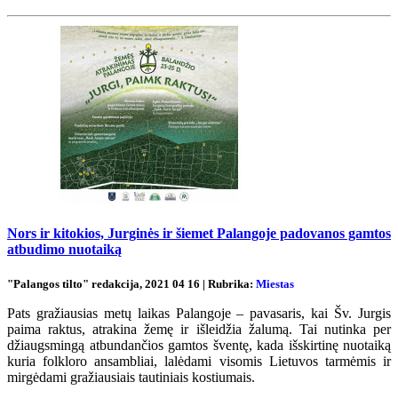
Nors ir kitokios, Jurginės ir šiemet Palangoje padovanos gamtos
atbudimo nuotaiką
"Palangos tilto" redakcija, 2021 04 16 | Rubrika:
Miestas
Pats gražiausias metų laikas Palangoje – pavasaris, kai Šv. Jurgis
paima raktus, atrakina žemę ir išleidžia žalumą. Tai nutinka per
džiaugsmingą atbundančios gamtos šventę, kada išskirtinę nuotaiką
kuria folkloro ansambliai, lalėdami visomis Lietuvos tarmėmis ir
mirgėdami gražiausiais tautiniais kostiumais.