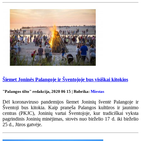
Šiemet Joninės Palangoje ir Šventojoje bus visiškai kitokios
"Palangos tilto" redakcija, 2020 06 15 | Rubrika:
Miestas
Dėl koronaviruso pandemijos šiemet Joninių šventė Palangoje ir
Šventoji bus kitokia. Kaip praneša Palangos kultūros ir jaunimo
centras (PKJC), Joninių vartai Šventojoje, kur tradiciškai vyksta
pagrindinis Joninių minėjimas, stovės nuo birželio 17 d. iki birželio
25 d., Jūros gatvėje.