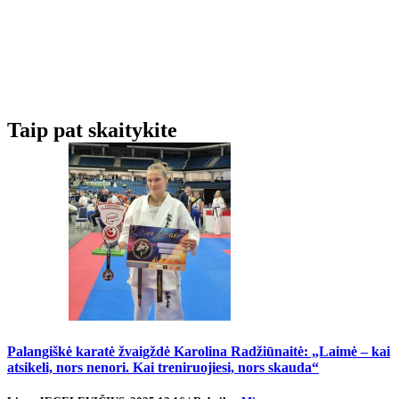
Taip pat skaitykite
Palangiškė karatė žvaigždė Karolina Radžiūnaitė: „Laimė – kai
atsikeli, nors nenori. Kai treniruojiesi, nors skauda“