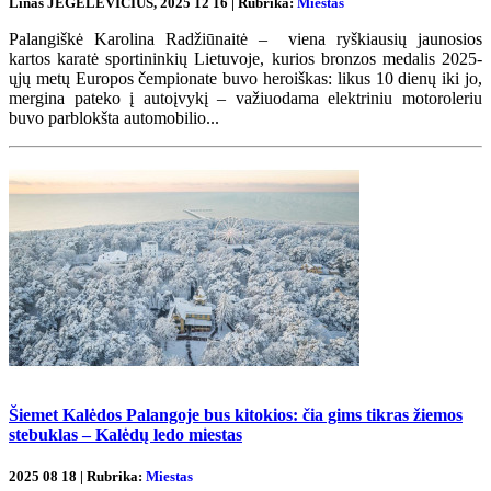
Linas JEGELEVIČIUS, 2025 12 16 | Rubrika:
Miestas
Palangiškė Karolina Radžiūnaitė – viena ryškiausių jaunosios
kartos karatė sportininkių Lietuvoje, kurios bronzos medalis 2025-
ųjų metų Europos čempionate buvo heroiškas: likus 10 dienų iki jo,
mergina pateko į autoįvykį – važiuodama elektriniu motoroleriu
buvo parblokšta automobilio...
Šiemet Kalėdos Palangoje bus kitokios: čia gims tikras žiemos
stebuklas – Kalėdų ledo miestas
2025 08 18 | Rubrika:
Miestas