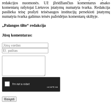
redakcijos nuomonės. Už įžeidžiančius komentarus atsako
komentarų rašytojai Lietuvos įstatymų numatyta tvarka. Redakcija
pasilieka teisę prašyti teisėsaugos institucijų persekioti įstatymų
numatyta tvarka galimus teisės pažeidėjus komentarų skiltyje.
„Palangos tilto“ redakcija
Jūsų komentaras:
Išsiųsti