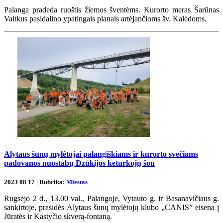
Palanga pradeda ruoštis žiemos šventėms. Kurorto meras Šarūnas
Vaitkus pasidalino ypatingais planais artėjančioms šv. Kalėdoms.
Alytaus šunų mylėtojai palangiškiams ir kurorto svečiams
padovanos nuostabų Dzūkijos keturkojų šou
2023 08 17 | Rubrika:
Miestas
Rugsėjo 2 d., 13.00 val., Palangoje, Vytauto g. ir Basanavičiaus g.
sankirtoje, prasidės Alytaus šunų mylėtojų klubo „CANIS” eisena į
Jūratės ir Kastyčio skverą-fontaną.