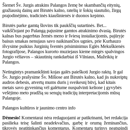
Šiemet Šv. Jurgis atrakins Palangos žemę be skambančių eitynių,
gražiausių dainų ant Birutės kalno, ratelių ir šokių siautulio, žirgų
prajodinėjimo, tradicinės kiaušinienės ir duonos kepimo.
Birutės parke gamtą šlovins tik paukščių sutartinės. Bet...
vaikščiojant po Palangą pajusime gamtos atrakinimo dvasią. Birutės
kalnas bus pagerbtas žemės meno ir šviesų instaliacijomis, pajūryje
baisus smakas nenujaus savo naikinančios ugnies, prie Kurhauzo
išvysime puikius Jurginių šventės prisiminimus Eglės Mekuškienės
fotografijose, Palangos kurorto muziejaus kieme mirgės spalvingos
Jurgio vėliavos – skiautinių rankdarbiai iš Vilniaus, Mažeikių ir
Palangos.
Netingintys pramankštinti kojas galės paieškoti Jurgio raktų. Ir gal
Šv. Jurgio prašysime Šv. Mišiose ant Birutės kalno, kad jis nukreiptų
audros debesis, atvertų mums duris į sveikesnį būvį, kad kitais
metais savo gyvenimą vėl galėtume nuspalvinti kelione į gyvybės
vešėjimo meto pradžią su senųjų tradicijų interpretacijomis mūsų
Palangoje.
Palangos kultūros ir jaunimo centro info
Dėmesio!
Komentarai nėra redaguojami ar patikrinami, bet redakcija
pasilieka teisę šalinti neadekvačius, garbę ir orumą žeminančius,
tikrovės neatitinkančius komentarus. Komentarų turinys neatspindi