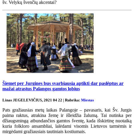
šv. Velykų švenčių akcentai?
Šiemet per Jurgines bus svarbiausia aptikti dar paslėptus ar
mažai atrastus Palangos gamtos lobius
Linas JEGELEVIČIUS, 2021 04 22 | Rubrika:
Miestas
Pats gražiausias metų laikas Palangoje – pavasaris, kai Šv. Jurgis
paima raktus, atrakina žemę ir išleidžia žalumą. Tai nutinka per
džiaugsmingą atbundančios gamtos šventę, kada išskirtinę nuotaiką
kuria folkloro ansambliai, lalėdami visomis Lietuvos tarmėmis ir
mirgėdami gražiausiais tautiniais kostiumais.