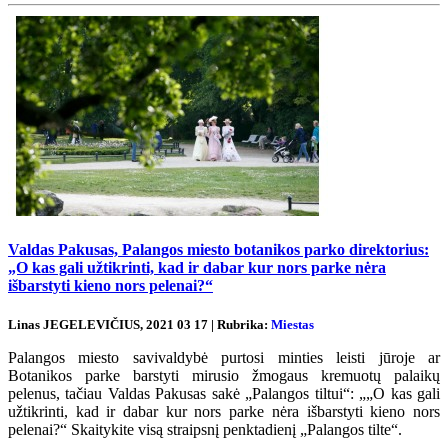
Valdas Pakusas, Palangos miesto botanikos parko direktorius:
„O kas gali užtikrinti, kad ir dabar kur nors parke nėra
išbarstyti kieno nors pelenai?“
Linas JEGELEVIČIUS, 2021 03 17 | Rubrika:
Miestas
Palangos miesto savivaldybė purtosi minties leisti jūroje ar
Botanikos parke barstyti mirusio žmogaus kremuotų palaikų
pelenus, tačiau Valdas Pakusas sakė „Palangos tiltui“: „„O kas gali
užtikrinti, kad ir dabar kur nors parke nėra išbarstyti kieno nors
pelenai?“ Skaitykite visą straipsnį penktadienį „Palangos tilte“.