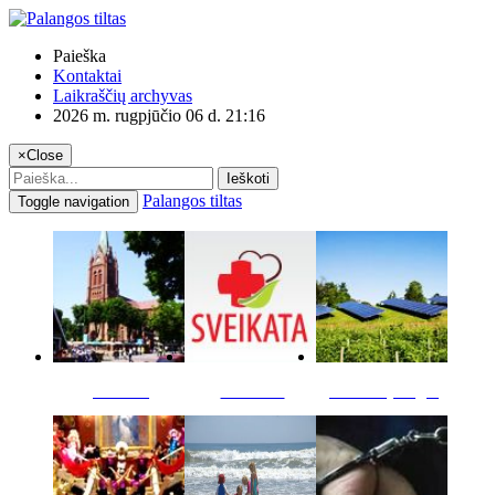
Paieška
Kontaktai
Laikraščių archyvas
2026 m. rugpjūčio 06 d. 21:16
×
Close
Ieškoti
Palangos tiltas
Toggle navigation
Miestas
Sveikata
Verslas pinigai