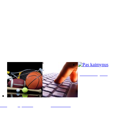
Pas kaimynus
ltis
Sportas
Skelbimai