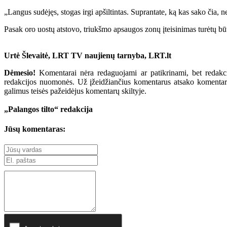
„Langus sudėjęs, stogas irgi apšiltintas. Suprantate, ką kas sako čia, n
Pasak oro uostų atstovo, triukšmo apsaugos zonų įteisinimas turėtų bū
Urtė Šlevaitė, LRT TV naujienų tarnyba, LRT.lt
Dėmesio!
Komentarai nėra redaguojami ar patikrinami, bet redakcij
redakcijos nuomonės. Už įžeidžiančius komentarus atsako komentarų r
galimus teisės pažeidėjus komentarų skiltyje.
„Palangos tilto“ redakcija
Jūsų komentaras: