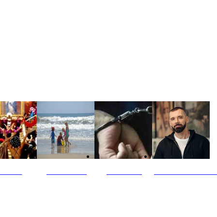
ultūra
Jūros vaikai
Kriminalai
PT redaktoriaus ski