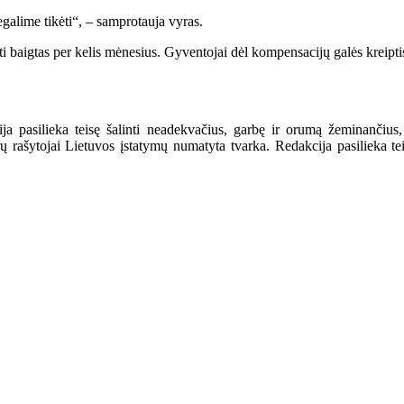
egalime tikėti“, – samprotauja vyras.
ti baigtas per kelis mėnesius. Gyventojai dėl kompensacijų galės kreip
a pasilieka teisę šalinti neadekvačius, garbę ir orumą žeminančius,
ašytojai Lietuvos įstatymų numatyta tvarka. Redakcija pasilieka teisę