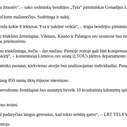
enčia žmonės“, – sako sodininkų bendrijos „Tyla“ pirmininkas Genadijus L
nčioms mažamečius. Sudėtinga ir naktį.
a kokie 8 lėktuvai. Yra ir naktinė veikla“, – teigia bendrijos pirminin
i triukšmo žemėlapiai. Vilniaus, Kauno ir Palangos oro uostuose bus nus
oms priemonėms.
au triukšminga, trečia – dar mažiau. Pirmoje zonoje gali būti kompensu
ų paskirtį“, – komentuoja Lietuvos oro uostų (LTOU) plėtros departament
enka pastatas, kiekvienas atvejis bus analizuojamas individualiai. Pasak
daug 850 namų ūkių trijuose miestuose.
 aerodromo žemėlapiai bus nustatyti beveik 10 kvadratinių kilometrų sp
bus tesimi.
 gal padaryčiau langus geresnius, kad tokio nebūtų garso“, – LRT TELEV
ntoja.