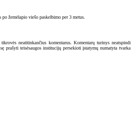
tis po žemėlapio viešo paskelbimo per 3 metus.
 tikrovės neatitinkančius komentarus. Komentarų turinys neatspindi
 prašyti teisėsaugos institucijų persekioti įstatymų numatyta tvarka