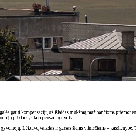
gos galės gauti kompensacijų už išlaidas triukšmą mažinančioms priemonė
 nuo jų priklausys kompensacijų dydis.
t. gyventojų. Lėktuvų vaizdas ir garsas šiems vilniečiams – kasdienybė.