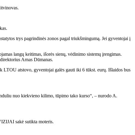
itvinovas.
kas.
tatytos trys pagrindinės zonos pagal triukšmingumą. Jei gyventojai į
ojamas langų keitimas, išorės sienų, vėdinimo sistemų įrengimas.
o direktorius Arnas Dūmanas.
 LTOU atstovo, gyventojai galės gauti iki 6 tūkst. eurų. Išlaidos bus
induliu nuo kiekvieno kilimo, tūpimo tako kurso“, – nurodo A.
IZIJAI sakė sutikta moteris.