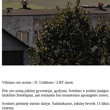
Vilniaus oro uostas / D. Umbraso / LRT nuotr.
Prie oro uostų įsikūrę gyventojai, gydymo, švietimo ir poilsio įstai
triukšmo žemėlapiai, jais remiantis bus nustatomos apsauginės zonos,
Sostinės pietinėje miesto dalyje, Salininkuose, įsikūrę beveik 15 tūks
visiems.