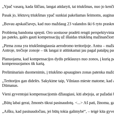
„Ypač vasarą, kada šilčiau, langai atidaryti, tai triukšmas, nuo jo k
Pasak jo, lėktuvų triukšmas ypač sunkiai pakeliamas šeimoms, augina
„Buvau apskaičiavęs, kad nuo maždaug 23 valandos iki 6 ryto praskrend
Problemą bandoma spręsti. Oro uostuose pradėti rengti perspektyvinia
jas pateks, galės gauti kompensacijų už išlaidas triukšmą mažinanči
„Pirma zona yra triukšmingiausia aerodromo teritorijoje. Antra – maži
Antroje, trečioje zonoje – tik langai ir atitinkamai jau pagal patalp
Planuojama, kad kompensacijos dydis priklausys nuo zonos, į kurią pat
kompensuojamos tik kartą.
Preliminariais duomenimis, į triukšmo apsaugines zonas patenka maž
„Teritorijos gan didelės. Sakykime taip, Vilniaus mieste matome, kad
Dūmanas.
Vieni gyventojai kompensacijomis džiaugiasi, kiti abejoja, ar pažadai 
„Būtų labai gerai, žmonės tikrai pasinaudotų. <...> Aš pati, žinoma,
„Aišku, kad pasinaudočiau, jei būtų tokia galimybė“, – teigė kita gyve