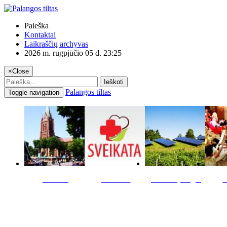
Paieška
Kontaktai
Laikraščių archyvas
2026 m. rugpjūčio 05 d. 23:25
×
Close
Ieškoti
Palangos tiltas
Toggle navigation
Miestas
Sveikata
Verslas pinigai
K