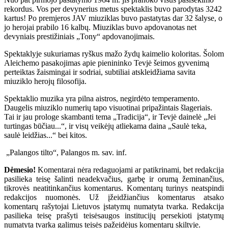
rekordus. Vos per devynerius metus spektaklis buvo parodytas 3242
kartus! Po premjeros JAV miuziklas buvo pastatytas dar 32 šalyse, o
jo herojai prabilo 16 kalbų. Miuziklas buvo apdovanotas net
devyniais prestižiniais „Tony“ apdovanojimais.
Spektaklyje sukuriamas ryškus mažo žydų kaimelio koloritas. Šolom
Aleichemo pasakojimas apie pienininko Tevjė šeimos gyvenimą
perteiktas žaismingai ir sodriai, subtiliai atskleidžiama savita
miuziklo herojų filosofija.
Spektaklio muzika yra pilna aistros, negirdėto temperamento.
Daugelis miuziklo numerių tapo visuotinai pripažintais šlageriais.
Tai ir jau prologe skambanti tema „Tradicija“, ir Tevjė dainelė „Jei
turtingas būčiau...“, ir visų veikėjų atliekama daina „Saulė teka,
saulė leidžias...“ bei kitos.
„Palangos tilto“, Palangos m. sav. inf.
Dėmesio!
Komentarai nėra redaguojami ar patikrinami, bet redakcija
pasilieka teisę šalinti neadekvačius, garbę ir orumą žeminančius,
tikrovės neatitinkančius komentarus. Komentarų turinys neatspindi
redakcijos nuomonės. Už įžeidžiančius komentarus atsako
komentarų rašytojai Lietuvos įstatymų numatyta tvarka. Redakcija
pasilieka teisę prašyti teisėsaugos institucijų persekioti įstatymų
numatyta tvarka galimus teisės pažeidėjus komentarų skiltyje.