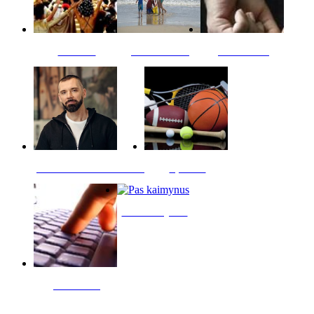
Kultūra
Jūros vaikai
Kriminalai
PT redaktoriaus skiltis
Sportas
Pas kaimynus
Skelbimai