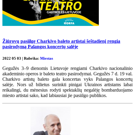
Žiūrovų pasiilgę Charkivo baleto artistai šeštadienį rengia
pasirodymą Palangos koncertų salėje
2022 05 03 | Rubrika:
Miestas
Gegužės 3–9 dienomis Lietuvoje rengiami Charkivo nacionalinio
akademinio operos ir baleto teatro pasirodymai. Gegužės 7 d. 19 val.
Charkivo artistų baleto gala koncertas vyks Palangos koncertų
salėje. Nors už bilietus surinkti pinigai Ukrainos artistams labai
reikalingi, du mėnesius rodyti spektaklių negalėję bombarduojamo
miesto artistai sako, kad labiausiai jie pasiilgo publikos.