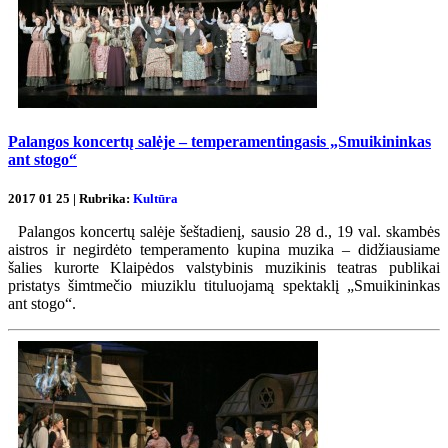
Palangos koncertų salėje – temperamentingasis „Smuikininkas
ant stogo“
2017 01 25 | Rubrika:
Kultūra
Palangos koncertų salėje šeštadienį, sausio 28 d., 19 val. skambės
aistros ir negirdėto temperamento kupina muzika – didžiausiame
šalies kurorte Klaipėdos valstybinis muzikinis teatras publikai
pristatys šimtmečio miuziklu tituluojamą spektaklį „Smuikininkas
ant stogo“.