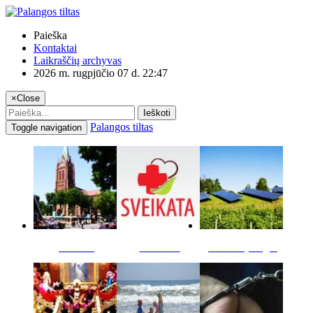
Paieška
Kontaktai
Laikraščių archyvas
2026 m. rugpjūčio 07 d. 22:47
×
Close
Ieškoti
Palangos tiltas
Toggle navigation
Miestas
Sveikata
Verslas pinigai