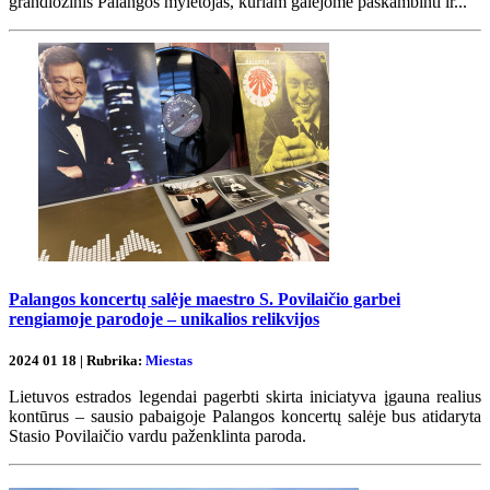
grandiozinis Palangos mylėtojas, kuriam galėjome paskambinti ir...
Palangos koncertų salėje maestro S. Povilaičio garbei
rengiamoje parodoje – unikalios relikvijos
2024 01 18 | Rubrika:
Miestas
Lietuvos estrados legendai pagerbti skirta iniciatyva įgauna realius
kontūrus – sausio pabaigoje Palangos koncertų salėje bus atidaryta
Stasio Povilaičio vardu paženklinta paroda.