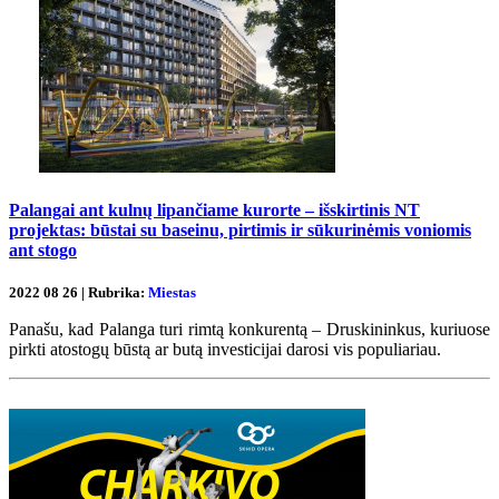
Palangai ant kulnų lipančiame kurorte – išskirtinis NT
projektas: būstai su baseinu, pirtimis ir sūkurinėmis voniomis
ant stogo
2022 08 26 | Rubrika:
Miestas
Panašu, kad Palanga turi rimtą konkurentą – Druskininkus, kuriuose
pirkti atostogų būstą ar butą investicijai darosi vis populiariau.