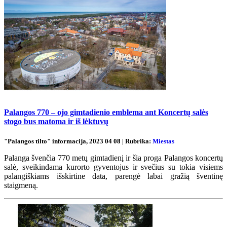
Palangos 770 – ojo gimtadienio emblema ant Koncertų salės
stogo bus matoma ir iš lėktuvų
"Palangos tilto" informacija, 2023 04 08 | Rubrika:
Miestas
Palanga švenčia 770 metų gimtadienį ir šia proga Palangos koncertų
salė, sveikindama kurorto gyventojus ir svečius su tokia visiems
palangiškiams išskirtine data, parengė labai gražią šventinę
staigmeną.