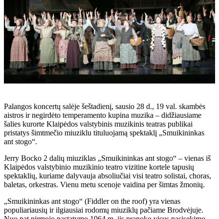
Palangos koncertų salėje šeštadienį, sausio 28 d., 19 val. skambės
aistros ir negirdėto temperamento kupina muzika – didžiausiame
šalies kurorte Klaipėdos valstybinis muzikinis teatras publikai
pristatys šimtmečio miuziklu tituluojamą spektaklį „Smuikininkas
ant stogo“.
Jerry Bocko 2 dalių miuziklas „Smuikininkas ant stogo“ – vienas iš
Klaipėdos valstybinio muzikinio teatro vizitine kortele tapusių
spektaklių, kuriame dalyvauja absoliučiai visi teatro solistai, choras,
baletas, orkestras. Vienu metu scenoje vaidina per šimtas žmonių.
„Smuikininkas ant stogo“ (Fiddler on the roof) yra vienas
populiariausių ir ilgiausiai rodomų miuziklų pačiame Brodvėjuje.
Nuo pat pirmojo pastatymo 1964 m. jis pranoko visus pasisekimo