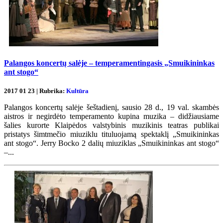
Palangos koncertų salėje – temperamentingasis „Smuikininkas
ant stogo“
2017 01 23 | Rubrika:
Kultūra
Palangos koncertų salėje šeštadienį, sausio 28 d., 19 val. skambės
aistros ir negirdėto temperamento kupina muzika – didžiausiame
šalies kurorte Klaipėdos valstybinis muzikinis teatras publikai
pristatys šimtmečio miuziklu tituluojamą spektaklį „Smuikininkas
ant stogo“. Jerry Bocko 2 dalių miuziklas „Smuikininkas ant stogo“
–...