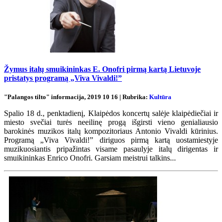
Žymus italų smuikininkas E. Onofri pirmą kartą Lietuvoje
pristatys programą „Viva Vivaldi!”
"Palangos tilto" informacija, 2019 10 16 | Rubrika:
Kultūra
Spalio 18 d., penktadienį, Klaipėdos koncertų salėje klaipėdiečiai ir
miesto svečiai turės neeilinę progą išgirsti vieno genialiausio
barokinės muzikos italų kompozitoriaus Antonio Vivaldi kūrinius.
Programą „Viva Vivaldi!” diriguos pirmą kartą uostamiestyje
muzikuosiantis pripažintas visame pasaulyje italų dirigentas ir
smuikininkas Enrico Onofri. Garsiam meistrui talkins...