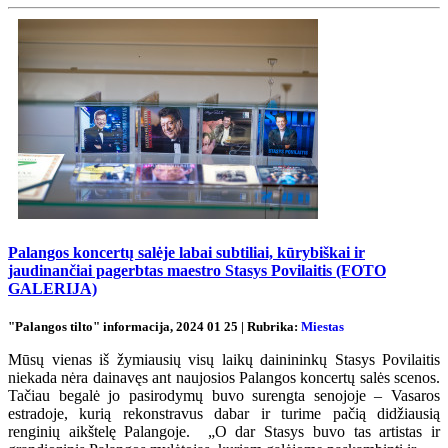
Palangos koncertų salėje labai subtiliai, kūrybiškai ir
jaudinančiai pagerbtas maestro Stasys Povilaitis (FOTO
GALERIJA)
"Palangos tilto" informacija, 2024 01 25 | Rubrika:
Miestas
Mūsų vienas iš žymiausių visų laikų dainininkų Stasys Povilaitis
niekada nėra dainavęs ant naujosios Palangos koncertų salės scenos.
Tačiau begalė jo pasirodymų buvo surengta senojoje – Vasaros
estradoje, kurią rekonstravus dabar ir turime pačią didžiausią
renginių aikštelę Palangoje. „O dar Stasys buvo tas artistas ir