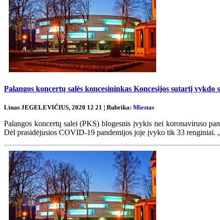
Palangos koncertų salės koncesininkas Koncesijos sutartį vykdo su
Linas JEGELEVIČIUS, 2020 12 21 | Rubrika:
Miestas
Palangos koncertų salei (PKS) blogesnis įvykis nei koronaviruso pand
Dėl prasidėjusios COVID-19 pandemijos joje įvyko tik 33 renginiai. „Bend