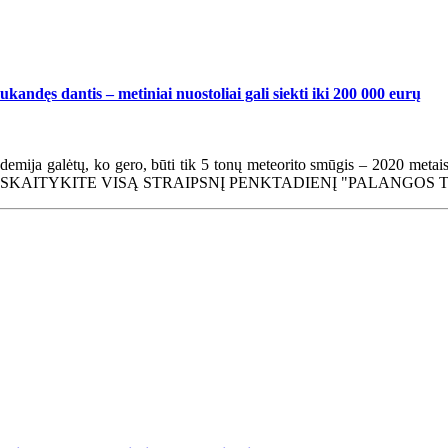
kandęs dantis – metiniai nuostoliai gali siekti iki 200 000 eurų
emija galėtų, ko gero, būti tik 5 tonų meteorito smūgis – 2020 metais
enginiai. (SKAITYKITE VISĄ STRAIPSNĮ PENKTADIENĮ "PALANGOS 