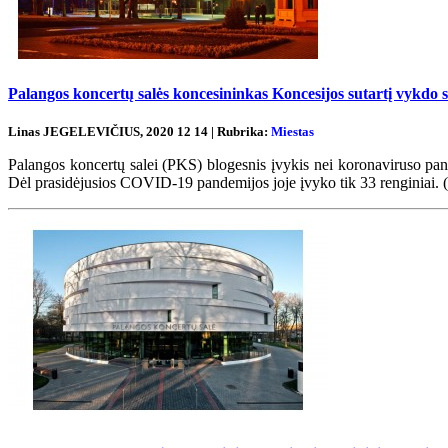
Palangos koncertų salės koncesininkas Koncesijos sutartį vykdo su
Linas JEGELEVIČIUS, 2020 12 14 | Rubrika:
Miestas
Palangos koncertų salei (PKS) blogesnis įvykis nei koronaviruso pand
Dėl prasidėjusios COVID-19 pandemijos joje įvyko tik 33 r