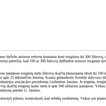
uo birželio atvirose erdvėse ketinama leisti renginius iki 300 žiūrovų, 
toriai pabrėžia, kad 100 ar 300 žiūrovų didžiulėse arenose renginiai nėr
ose patalpose renginių metu žiūrovų skaičių planuojama riboti iki 100 i
ko apie 25 tūkstančius žmonių. Kauno gimtadienio šventėje dalyvavo tūks
dustrijos asociacijos prezidentas Gediminas Jaunius. Jo teigimu, rengini
vių skaičių renginių lauke metu ir apie 500 uždarose patalpose. Vėliau šį
pasiūlymą pateikė G. Jaunius.
kirstyti įėjimus, kontroliuoti, kad nebūtų susibūrimų. Viskas yra įmanoma,