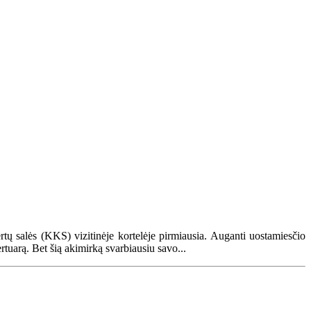
tų salės (KKS) vizitinėje kortelėje pirmiausia. Auganti uostamiesčio
rtuarą. Bet šią akimirką svarbiausiu savo...