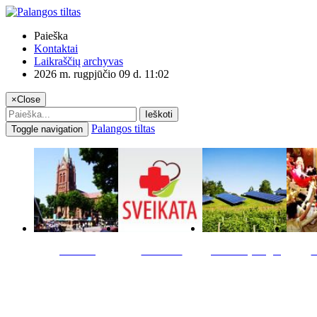
Paieška
Kontaktai
Laikraščių archyvas
2026 m. rugpjūčio 09 d. 11:02
×
Close
Ieškoti
Palangos tiltas
Toggle navigation
Miestas
Sveikata
Verslas pinigai
K