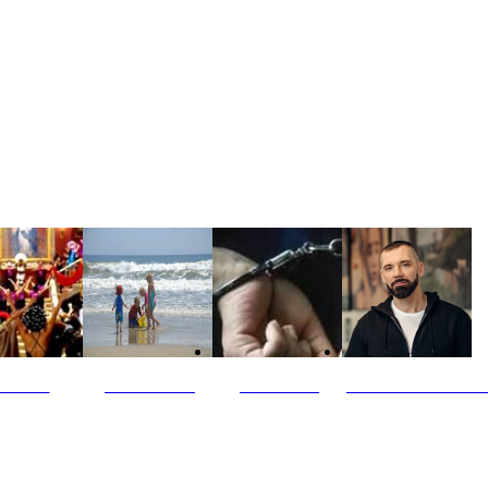
ultūra
Jūros vaikai
Kriminalai
PT redaktoriaus ski