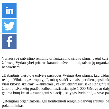
Vyriausybė patvirtino renginių organizavimo sąlygų planą, pagal kurį n
žiūrovų. Vyriausybei pritarus karantino švelninimui, tačiau jų organiza
nepakeliami.
„Dabartinis viešojoje erdvėje pasirodęs Vyriausybės planas, kad uždar
realijų. Vilniaus „Akropolyje“, mūsų skaičiavimais, per dieną apsilan
visai kitokie skaičiai“, – anksčiau „Vakarų ekspresui“ sakė Renginių in
žmonių. „Reikėtų pradėti kalbėti mažiausiai apie 1 000 žiūrovų ar daly
galima būtų keisti – esant gerai situacijai, sąlygas švelninti“, – savo 
„Renginių organizatoriai gali kontroliuoti renginio dalyvių srautus, pas
pokalbininkas.