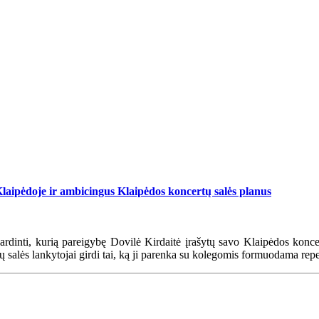
Klaipėdoje ir ambicingus Klaipėdos koncertų salės planus
ardinti, kurią pareigybę Dovilė Kirdaitė įrašytų savo Klaipėdos koncer
ų salės lankytojai girdi tai, ką ji parenka su kolegomis formuodama repe