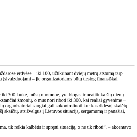
uždarose erdvėse – iki 100, užtikrinant dviejų metrų atstumą tarp
a įsivaizduojami – jie organizatoriams būtų tiesiog finansiškai
r iki 300 lauke, mūsų nuomone, yra blogas ir neatitinka šių dienų
tančiai žmonių, o mus nori riboti iki 300, kai realiai gyvenime –
ų organizatoriai saugiai gali sukontroliuoti kur kas didesnį skaičių
 skaičių, atsižvelgus į Lietuvos situaciją, sergamumą ir panašiai,
 tik reikia kalbėtis ir spręsti situaciją, o ne tik riboti“, – akcentavo