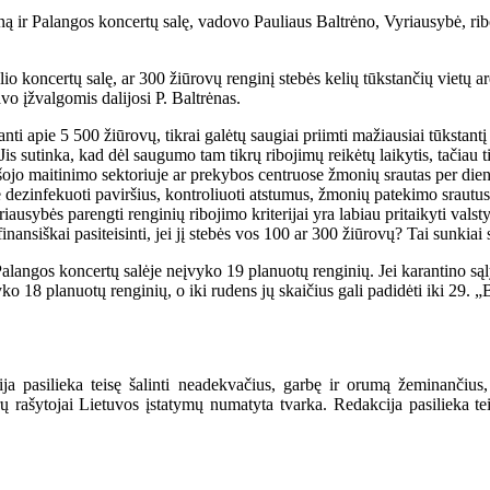
ir Palangos koncertų salę, vadovo Pauliaus Baltrėno, Vyriausybė, riboda
elio koncertų salę, ar 300 žiūrovų renginį stebės kelių tūkstančių vietų
avo įžvalgomis dalijosi P. Baltrėnas.
nti apie 5 500 žiūrovų, tikrai galėtų saugiai priimti mažiausiai tūkstant
is sutinka, kad dėl saugumo tam tikrų ribojimų reikėtų laikytis, tačiau ti
iešojo maitinimo sektoriuje ar prekybos centruose žmonių srautas per di
dezinfekuoti paviršius, kontroliuoti atstumus, žmonių patekimo srautus.
sybės parengti renginių ribojimo kriterijai yra labiau pritaikyti valst
nansiškai pasiteisinti, jei jį stebės vos 100 ar 300 žiūrovų? Tai sunkia
alangos koncertų salėje neįvyko 19 planuotų renginių. Jei karantino sąl
o 18 planuotų renginių, o iki rudens jų skaičius gali padidėti iki 29. „B
a pasilieka teisę šalinti neadekvačius, garbę ir orumą žeminančius,
ašytojai Lietuvos įstatymų numatyta tvarka. Redakcija pasilieka teisę