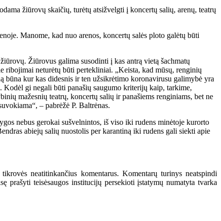
ma žiūrovų skaičių, turėtų atsižvelgti į koncertų salių, arenų, teatrų
 arenoje. Manome, kad nuo arenos, koncertų salės ploto galėtų būti
į žiūrovų. Žiūrovus galima susodinti į kas antrą vietą šachmatų
e ribojimai neturėtų būti pertekliniai. „Keista, kad mūsų, renginių
eną būna kur kas didesnis ir ten užsikrėtimo koronavirusu galimybė yra
 Kodėl gi negali būti panašių saugumo kriterijų kaip, tarkime,
ybinių mažesnių teatrų, koncertų salių ir panašiems renginiams, bet ne
i suvokiama“, – pabrėžė P. Baltrėnas.
ygos nebus gerokai sušvelnintos, iš viso iki rudens minėtoje kurorto
endras abiejų salių nuostolis per karantiną iki rudens gali siekti apie
 tikrovės neatitinkančius komentarus. Komentarų turinys neatspindi
 prašyti teisėsaugos institucijų persekioti įstatymų numatyta tvarka