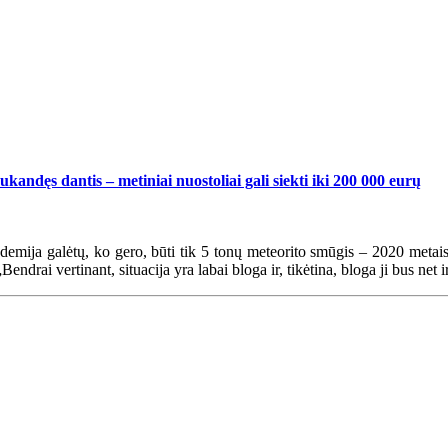
kandęs dantis – metiniai nuostoliai gali siekti iki 200 000 eurų
emija galėtų, ko gero, būti tik 5 tonų meteorito smūgis – 2020 metais
rai vertinant, situacija yra labai bloga ir, tikėtina, bloga ji bus net ir