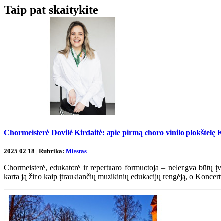
Taip pat skaitykite
Chormeisterė Dovilė Kirdaitė: apie pirmą choro vinilo plokštelę 
2025 02 18 | Rubrika:
Miestas
Chormeisterė, edukatorė ir repertuaro formuotoja – nelengva būtų įv
karta ją žino kaip įtraukiančių muzikinių edukacijų rengėją, o Koncert