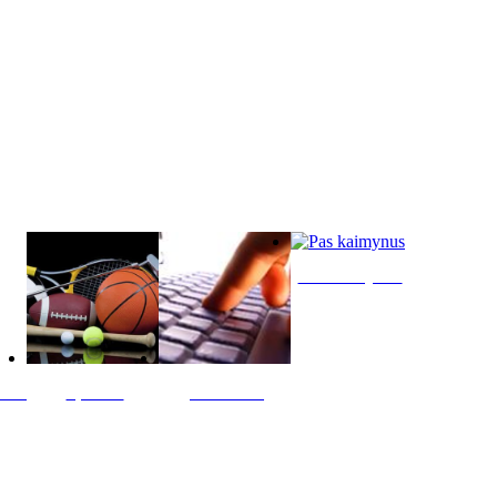
Pas kaimynus
ltis
Sportas
Skelbimai