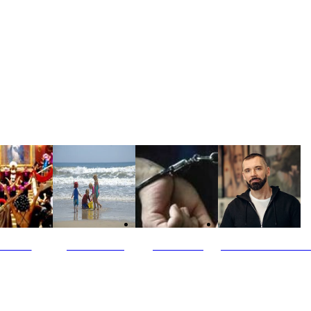
ultūra
Jūros vaikai
Kriminalai
PT redaktoriaus ski