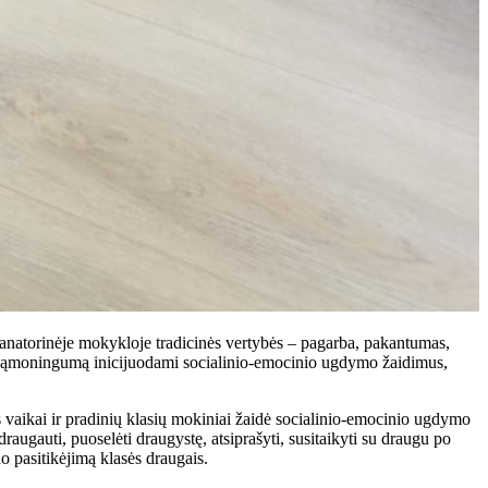
natorinėje mokykloje tradicinės vertybės – pagarba, pakantumas,
ų sąmoningumą inicijuodami socialinio-emocinio ugdymo žaidimus,
vaikai ir pradinių klasių mokiniai žaidė socialinio-emocinio ugdymo
raugauti, puoselėti draugystę, atsiprašyti, susitaikyti su draugu po
o pasitikėjimą klasės draugais.