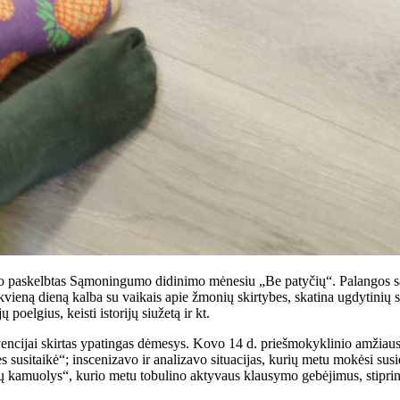
uo paskelbtas Sąmoningumo didinimo mėnesiu „Be patyčių“. Palangos sa
kvieną dieną kalba su vaikais apie žmonių skirtybes, skatina ugdytini
 poelgius, keisti istorijų siužetą ir kt.
ncijai skirtas ypatingas dėmesys. Kovo 14 d. priešmokyklinio amžiaus 
susitaikė“; inscenizavo ir analizavo situacijas, kurių metu mokėsi susid
lų kamuolys“, kurio metu tobulino aktyvaus klausymo gebėjimus, stiprin