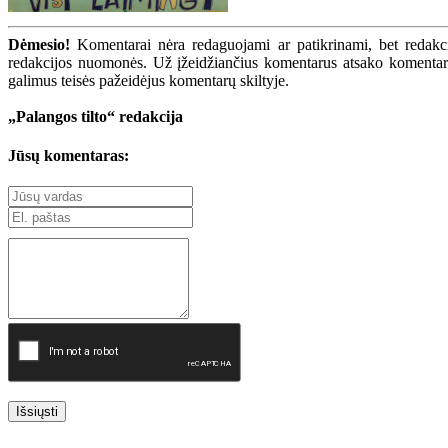
Dėmesio!
Komentarai nėra redaguojami ar patikrinami, bet redakcij
redakcijos nuomonės. Už įžeidžiančius komentarus atsako komentarų r
galimus teisės pažeidėjus komentarų skiltyje.
„Palangos tilto“ redakcija
Jūsų komentaras:
Išsiųsti