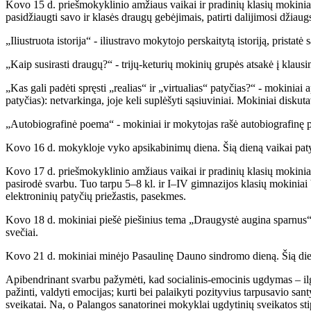
Kovo 15 d. priešmokyklinio amžiaus vaikai ir pradinių klasių mokinia
pasidžiaugti savo ir klasės draugų gebėjimais, patirti dalijimosi džia
„Iliustruota istorija“ - iliustravo mokytojo perskaitytą istoriją, prista
„Kaip susirasti draugų?“ - trijų-keturių mokinių grupės atsakė į kla
„Kas gali padėti spręsti „realias“ ir „virtualias“ patyčias?“ - mokinia
patyčias): netvarkinga, joje keli suplėšyti sąsiuviniai. Mokiniai diskuta
„Autobiografinė poema“ - mokiniai ir mokytojas rašė autobiografinę p
Kovo 16 d. mokykloje vyko apsikabinimų diena. Šią dieną vaikai patyr
Kovo 17 d. priešmokyklinio amžiaus vaikai ir pradinių klasių mokiniai ž
pasirodė svarbu. Tuo tarpu 5–8 kl. ir I–IV gimnazijos klasių mokiniai
elektroninių patyčių priežastis, pasekmes.
Kovo 18 d. mokiniai piešė piešinius tema „Draugystė augina sparnus“. 
svečiai.
Kovo 21 d. mokiniai minėjo Pasaulinę Dauno sindromo dieną. Šią dien
Apibendrinant svarbu pažymėti, kad socialinis-emocinis ugdymas – ilga
pažinti, valdyti emocijas; kurti bei palaikyti pozityvius tarpusavio sa
sveikatai. Na, o Palangos sanatorinei mokyklai ugdytinių sveikatos stip