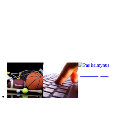
Pas kaimynus
ltis
Sportas
Skelbimai