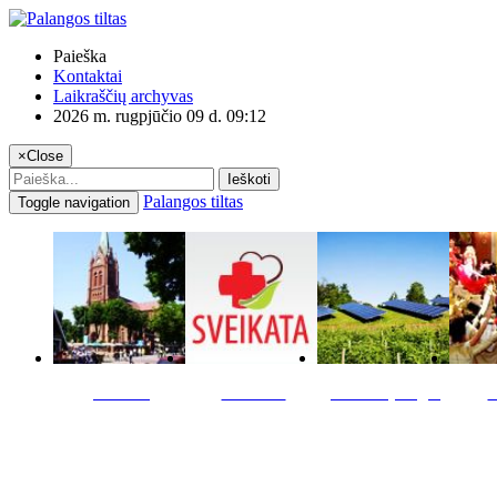
Paieška
Kontaktai
Laikraščių archyvas
2026 m. rugpjūčio 09 d. 09:12
×
Close
Ieškoti
Palangos tiltas
Toggle navigation
Miestas
Sveikata
Verslas pinigai
K