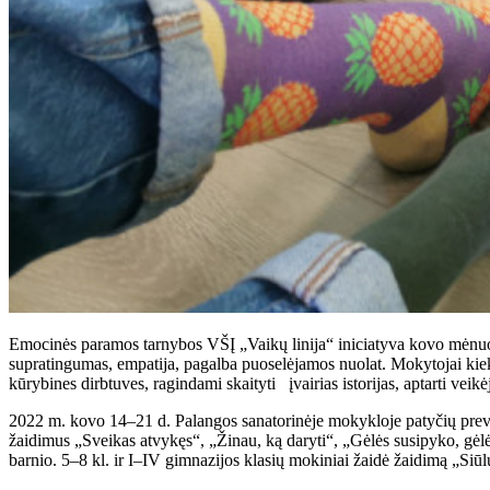
Emocinės paramos tarnybos VŠĮ
„Vaikų linija“ iniciatyva kovo mėn
supratingumas, empatija, pagalba puoselėjamos nuolat. Mokytojai kie
kūrybines dirbtuves, ragindami skaityti įvairias istorijas, aptarti veikėjų
2022 m. kovo 14–21 d. Palangos sanatorinėje mokykloje patyčių preve
žaidimus „Sveikas atvykęs“, „Žinau, ką daryti“, „Gėlės susipyko, gėlės 
barnio. 5–8 kl. ir I–IV gimnazijos klasių mokiniai žaidė žaidimą „Siū