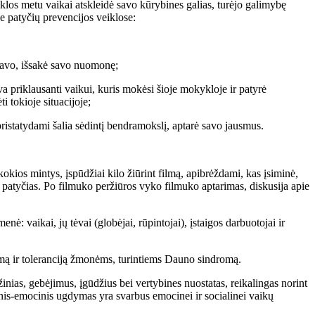
los metu vaikai atskleidė savo kūrybines galias, turėjo galimybę
se patyčių prevencijos veiklose:
utavo, išsakė savo nuomonę;
va priklausanti vaikui, kuris mokėsi šioje mokykloje ir patyrė
i tokioje situacijoje;
istatydami šalia sėdintį bendramokslį, aptarė savo jausmus.
okios mintys, įspūdžiai kilo žiūrint filmą, apibrėždami, kas įsiminė,
 patyčias. Po filmuko peržiūros vyko filmuko aptarimas, diskusija apie
 vaikai, jų tėvai (globėjai, rūpintojai), įstaigos darbuotojai ir
mą ir toleranciją žmonėms, turintiems Dauno sindromą.
nias, gebėjimus, įgūdžius bei vertybines nuostatas, reikalingas norint
alinis-emocinis ugdymas yra svarbus emocinei ir socialinei vaikų