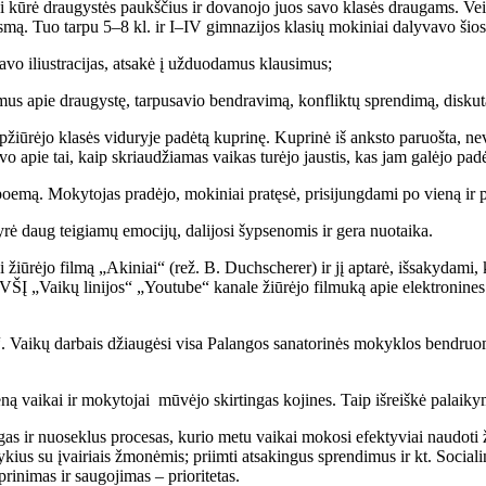
i kūrė draugystės paukščius ir dovanojo juos savo klasės draugams. Veik
ugsmą. Tuo tarpu 5–8 kl. ir I–IV gimnazijos klasių mokiniai dalyvavo šio
tė savo iliustracijas, atsakė į užduodamus klausimus;
usimus apie draugystę, tarpusavio bendravimą, konfliktų sprendimą, disk
i apžiūrėjo klasės viduryje padėtą kuprinę. Kuprinė iš anksto paruošta, ne
vo apie tai, kaip skriaudžiamas vaikas turėjo jaustis, kas jam galėjo padėt
oemą. Mokytojas pradėjo, mokiniai pratęsė, prisijungdami po vieną ir pr
ė daug teigiamų emocijų, dalijosi šypsenomis ir gera nuotaika.
iūrėjo filmą „Akiniai“ (rež. B. Duchscherer) ir jį aptarė, išsakydami, k
 VŠĮ „Vaikų linijos“ „Youtube“ kanale žiūrėjo filmuką apie elektronines
Vaikų darbais džiaugėsi visa Palangos sanatorinės mokyklos bendruomenė:
ą vaikai ir mokytojai mūvėjo skirtingas kojines. Taip išreiškė palaiky
s ir nuoseklus procesas, kurio metu vaikai mokosi efektyviai naudoti ži
ntykius su įvairiais žmonėmis; priimti atsakingus sprendimus ir kt. Soci
rinimas ir saugojimas – prioritetas.