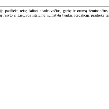
a pasilieka teisę šalinti neadekvačius, garbę ir orumą žeminančius,
ašytojai Lietuvos įstatymų numatyta tvarka. Redakcija pasilieka teisę