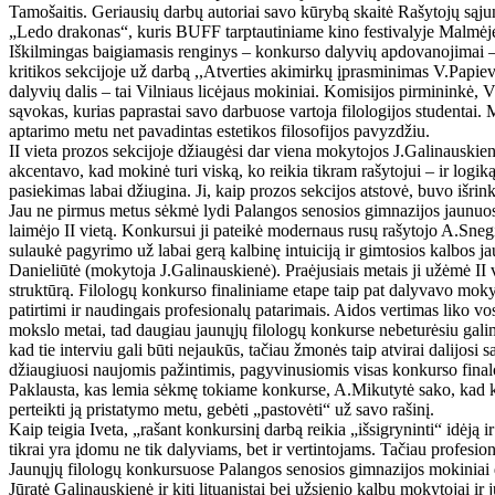
Tamošaitis. Geriausių darbų autoriai savo kūrybą skaitė Rašytojų sąj
„Ledo drakonas“, kuris BUFF tarptautiniame kino festivalyje Malmėje 
Iškilmingas baigiamasis renginys – konkurso dalyvių apdovanojimai – 
kritikos sekcijoje už darbą ,,Atverties akimirkų įprasminimas V.Papiev
dalyvių dalis – tai Vilniaus licėjaus mokiniai. Komisijos pirmininkė, Vi
sąvokas, kurias paprastai savo darbuose vartoja filologijos studentai
aptarimo metu net pavadintas estetikos filosofijos pavyzdžiu.
II vieta prozos sekcijoje džiaugėsi dar viena mokytojos J.Galinauskie
akcentavo, kad mokinė turi viską, ko reikia tikram rašytojui – ir logi
pasiekimas labai džiugina. Ji, kaip prozos sekcijos atstovė, buvo išri
Jau ne pirmus metus sėkmė lydi Palangos senosios gimnazijos jaunuosi
laimėjo II vietą. Konkursui ji pateikė modernaus rusų rašytojo A.Sneg
sulaukė pagyrimo už labai gerą kalbinę intuiciją ir gimtosios kalbos j
Danieliūtė (mokytoja J.Galinauskienė). Praėjusiais metais ji užėmė II v
struktūrą. Filologų konkurso finaliniame etape taip pat dalyvavo mok
patirtimi ir naudingais profesionalų patarimais. Aidos vertimas liko vos
mokslo metai, tad daugiau jaunųjų filologų konkurse nebeturėsiu galimyb
kad tie interviu gali būti nejaukūs, tačiau žmonės taip atvirai dalijosi
džiaugiuosi naujomis pažintimis, pagyvinusiomis visas konkurso final
Paklausta, kas lemia sėkmę tokiame konkurse, A.Mikutytė sako, kad kru
perteikti ją pristatymo metu, gebėti „pastovėti“ už savo rašinį.
Kaip teigia Iveta, „rašant konkursinį darbą reikia „išsigryninti“ idėją 
tikrai yra įdomu ne tik dalyviams, bet ir vertintojams. Tačiau profesio
Jaunųjų filologų konkursuose Palangos senosios gimnazijos mokiniai d
Jūratė Galinauskienė ir kiti lituanistai bei užsienio kalbų mokytojai ir