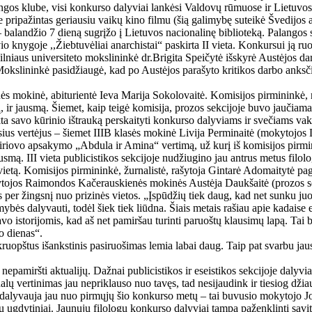
ungos klube, visi konkurso dalyviai lankėsi Valdovų rūmuose ir Lietuvo
pripažintas geriausiu vaikų kino filmu (šią galimybę suteikė Švedijos 
balandžio 7 dieną sugrįžo į Lietuvos nacionalinę biblioteką. Palangos 
io knygoje ,,Žiebtuvėliai anarchistai“ paskirta II vieta. Konkursui ją ru
lniaus universiteto mokslininkė dr.Brigita Speičytė išskyrė Austėjos darb
. Mokslininkė pasidžiaugė, kad po Austėjos parašyto kritikos darbo anks
nės mokinė, abiturientė Ieva Marija Sokolovaitė. Komisijos pirmininkė, 
ką, ir jausmą. Šiemet, kaip teigė komisija, prozos sekcijoje buvo jaučia
nkta savo kūrinio ištrauką perskaityti konkurso dalyviams ir svečiams va
us vertėjus – šiemet IIIB klasės mokinė Livija Perminaitė (mokytojos 
iriovo apsakymo „Abdula ir Amina“ vertimą, už kurį iš komisijos pirmin
ausmą. III vieta publicistikos sekcijoje nudžiugino jau antrus metus fi
ietą. Komisijos pirmininkė, žurnalistė, rašytoja Gintarė Adomaitytė pagy
ytojos Raimondos Kačerauskienės mokinės Austėja Daukšaitė (prozos sek
 per žingsnį nuo prizinės vietos. „Įspūdžių tiek daug, kad net sunku juos
ės dalyvauti, todėl šiek tiek liūdna. Šiais metais rašiau apie kadaise e
 savo istorijomis, kad aš net pamiršau turinti paruoštų klausimų lapą. Tai
o dienas“.
opštus išankstinis pasiruošimas lemia labai daug. Taip pat svarbu jaust
ir nepamiršti aktualijų. Dažnai publicistikos ir eseistikos sekcijoje dalyv
nalų vertinimas jau nepriklauso nuo tavęs, tad nesijaudink ir tiesiog dži
alyvauja jau nuo pirmųjų šio konkurso metų – tai buvusio mokytojo Jono
 jų ugdytiniai. Jaunųjų filologų konkurso dalyviai tampa paženklinti savita