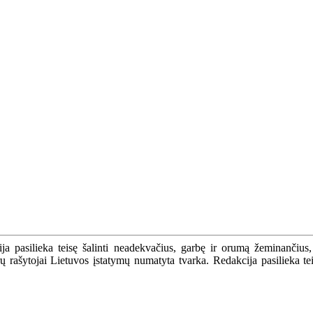
a pasilieka teisę šalinti neadekvačius, garbę ir orumą žeminančius,
ašytojai Lietuvos įstatymų numatyta tvarka. Redakcija pasilieka teisę