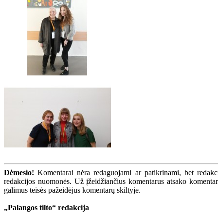
Dėmesio!
Komentarai nėra redaguojami ar patikrinami, bet redakcij
redakcijos nuomonės. Už įžeidžiančius komentarus atsako komentarų r
galimus teisės pažeidėjus komentarų skiltyje.
„Palangos tilto“ redakcija