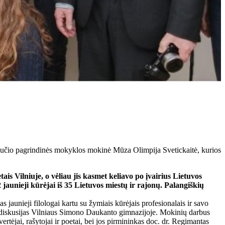
urgučio pagrindinės mokyklos mokinė Mūza Olimpija Svetickaitė, kurios
is Vilniuje, o vėliau jis kasmet keliavo po įvairius Lietuvos
 jaunieji kūrėjai iš 35 Lietuvos miestų ir rajonų. Palangiškių
s jaunieji filologai kartu su žymiais kūrėjais profesionalais ir savo
 ir diskusijas Vilniaus Simono Daukanto gimnazijoje. Mokinių darbus
vertėjai, rašytojai ir poetai, bei jos pirmininkas doc. dr. Regimantas