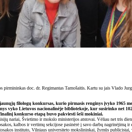
jos pirmininkas doc. dr. Regimantas Tamošaitis. Kartu su jais Vlado J
jaunųjų filologų konkursas, kurio pirmasis renginys įvyko 1965 meta
nys vyko Lietuvos nacionalinėje bibliotekoje, kur susirinko net 102
 finalinį konkurso etapą buvo pakviesti šeši mokiniai.
ijų nariai, Švietimo ir mokslo ministerijos atstovai. Vėliau net tris diena
autosakos, kalbos ir vertimų sekcijose pasinėrė į savo darbų nagrinėjimą
utosakos instituto, Vilniaus universiteto mokslininkai, žymūs publicistai, 