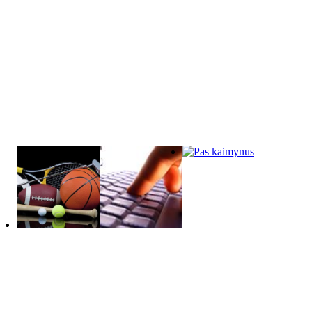
Pas kaimynus
ltis
Sportas
Skelbimai