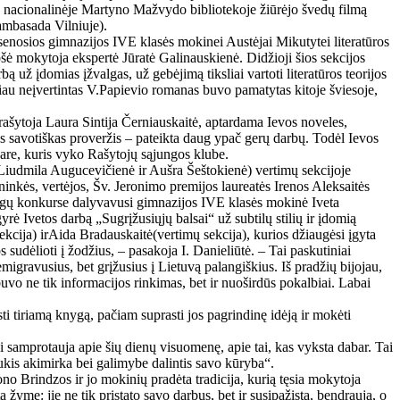
s nacionalinėje Martyno Mažvydo bibliotekoje žiūrėjo švedų filmą
ambasada Vilniuje).
senosios gimnazijos IVE klasės mokinei Austėjai Mikutytei literatūros
ošė mokytoja ekspertė Jūratė Galinauskienė. Didžioji šios sekcijos
ą už įdomias įžvalgas, už gebėjimą tiksliai vartoti literatūros teorijos
čiau neįvertintas V.Papievio romanas buvo pamatytas kitoje šviesoje,
rašytoja Laura Sintija Černiauskaitė, aptardama Ievos noveles,
mas savotiškas proveržis – pateikta daug ypač gerų darbų. Todėl Ievos
kare, kuris vyko Rašytojų sąjungos klube.
Liudmila Augucevičienė ir Aušra Šeštokienė) vertimų sekcijoje
inkės, vertėjos, Šv. Jeronimo premijos laureatės Irenos Aleksaitės
lologų konkurse dalyvavusi gimnazijos IVE klasės mokinė Iveta
rė Ivetos darbą „Sugrįžusiųjų balsai“ už subtilų stilių ir įdomią
cija) irAida Bradauskaitė(vertimų sekcija), kurios džiaugėsi įgyta
 sudėlioti į žodžius, – pasakoja I. Danieliūtė. – Tai paskutiniai
migravusius, bet grįžusius į Lietuvą palangiškius. Iš pradžių bijojau,
 buvo ne tik informacijos rinkimas, bet ir nuoširdūs pokalbiai. Labai
i tiriamą knygą, pačiam suprasti jos pagrindinę idėją ir mokėti
iai samprotauja apie šių dienų visuomenę, apie tai, kas vyksta dabar. Tai
aukis akimirka bei galimybe dalintis savo kūryba“.
 Brindzos ir jo mokinių pradėta tradicija, kurią tęsia mokytoja
 žyme: jie ne tik pristato savo darbus, bet ir susipažįsta, bendrauja, o