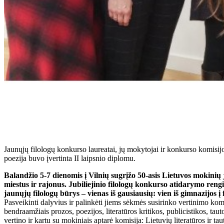
Jaunųjų filologų konkurso laureatai, jų mokytojai ir konkurso komisi
poezija buvo įvertinta II laipsnio diplomu.
Balandžio 5-7 dienomis į Vilnių sugrįžo 50-asis Lietuvos mokinių 
miestus ir rajonus. Jubiliejinio filologų konkurso atidarymo rengi
jaunųjų filologų būrys – vienas iš gausiausių: vien iš gimnazijos į
Pasveikinti dalyvius ir palinkėti jiems sėkmės susirinko vertinimo komis
bendraamžiais prozos, poezijos, literatūros kritikos, publicistikos, t
vertino ir kartu su mokiniais aptarė komisija: Lietuvių literatūros ir ta