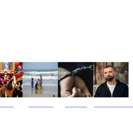
ultūra
Jūros vaikai
Kriminalai
PT redaktoriaus ski