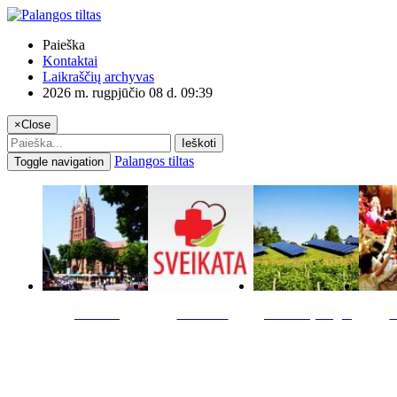
Paieška
Kontaktai
Laikraščių archyvas
2026 m. rugpjūčio 08 d. 09:39
×
Close
Ieškoti
Palangos tiltas
Toggle navigation
Miestas
Sveikata
Verslas pinigai
K