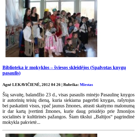
Biblioteka ir mokyklos – šviesos skleidėjos (Spalvotas knygų
pasaulis)
Agnė LEKAVIČIENĖ, 2012 04 26 | Rubrika:
Miestas
Šią savaitę, balandžio 23 d., visas pasaulis minėjo Pasaulinę knygos
ir autorinių teisių dieną, kuria siekiama pagerbti knygas, rašytojus
bei paskatinti visus, ypač jaunus žmones, atrasti skaitymo malonumą
ir dar kartą įvertinti žmones, kurie daug prisidėjo prie žmonijos
socialinės ir kultūrinės pažangos. Šiam tikslui „Baltijos“ pagrindinė
mokykla pakvietė...