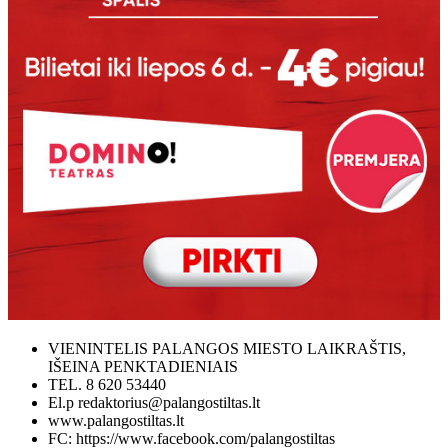
VIENINTELIS PALANGOS MIESTO LAIKRAŠTIS,
IŠEINA PENKTADIENIAIS
TEL. 8 620 53440
El.p redaktorius@palangostiltas.lt
www.palangostiltas.lt
FC: https://www.facebook.com/palangostiltas