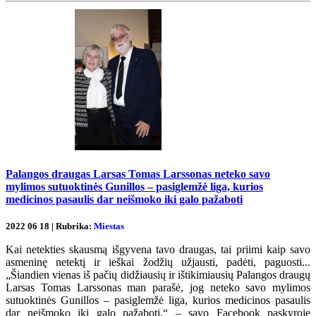
Palangos draugas Larsas Tomas Larssonas neteko savo
mylimos sutuoktinės Gunillos – pasiglemžė liga, kurios
medicinos pasaulis dar neišmoko iki galo pažaboti
2022 06 18 | Rubrika:
Miestas
Kai netekties skausmą išgyvena tavo draugas, tai priimi kaip savo
asmeninę netektį ir ieškai žodžių užjausti, padėti, paguosti...
„Šiandien vienas iš pačių didžiausių ir ištikimiausių Palangos draugų
Larsas Tomas Larssonas man parašė, jog neteko savo mylimos
sutuoktinės Gunillos – pasiglemžė liga, kurios medicinos pasaulis
dar neišmoko iki galo pažaboti,“ – savo Facebook paskyroje