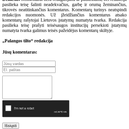
pasilieka teisę šalinti neadekvačius, garbę ir orumą žeminančius,
tikrovės neatitinkančius komentarus. Komentarų turinys neatspindi
redakcijos nuomonės. Už įžeidžiančius komentarus atsako
komentarų rašytojai Lietuvos įstatymų numatyta tvarka. Redakcija
pasilieka teisę prašyti teisėsaugos institucijų persekioti įstatymų
numatyta tvarka galimus teisės pažeidėjus komentarų skiltyje.
„Palangos tilto“ redakcija
Jūsų komentaras:
Išsiųsti