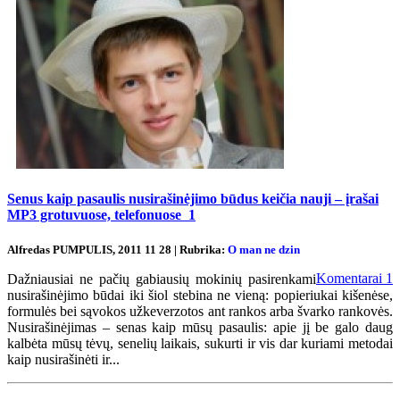
Senus kaip pasaulis nusirašinėjimo būdus keičia nauji – įrašai
MP3 grotuvuose, telefonuose
1
Alfredas PUMPULIS, 2011 11 28 | Rubrika:
O man ne dzin
Komentarai
1
Dažniausiai ne pačių gabiausių mokinių pasirenkami
nusirašinėjimo būdai iki šiol stebina ne vieną: popieriukai kišenėse,
formulės bei sąvokos užkeverzotos ant rankos arba švarko rankovės.
Nusirašinėjimas – senas kaip mūsų pasaulis: apie jį be galo daug
kalbėta mūsų tėvų, senelių laikais, sukurti ir vis dar kuriami metodai
kaip nusirašinėti ir...