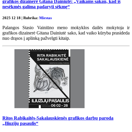
grafikos dizainerė Gitana Dainiutė: „Vaikams sakau, kad iš
nesėkmės galima padaryti sėkmę“
2025 12 18 | Rubrika:
Miestas
Palangos Stasio Vainiūno meno mokyklos dailės mokytoja ir
grafikos dizainerė Gitana Dainiutė sako, kad vaiko kūryba prasideda
nuo drąsos į aplinką pažvelgti kitaip.
Ritos Rabikaitės-Sakalauskienės grafikos darbų paroda
„Iliuzijų pasaulis“