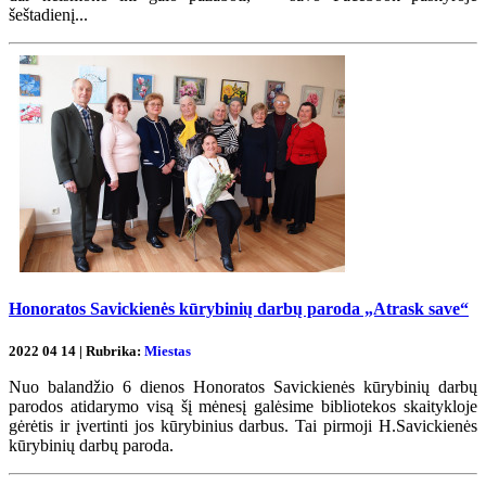
šeštadienį...
Honoratos Savickienės kūrybinių darbų paroda „Atrask save“
2022 04 14 | Rubrika:
Miestas
Nuo balandžio 6 dienos Honoratos Savickienės kūrybinių darbų
parodos atidarymo visą šį mėnesį galėsime bibliotekos skaitykloje
gėrėtis ir įvertinti jos kūrybinius darbus. Tai pirmoji H.Savickienės
kūrybinių darbų paroda.