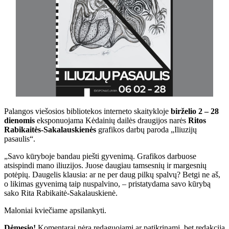
Palangos viešosios bibliotekos interneto skaitykloje
birželio 2 – 28
dienomis
eksponuojama Kėdainių dailės draugijos narės
Ritos
Rabikaitės-Sakalauskienės
grafikos darbų paroda „Iliuzijų
pasaulis“.
„Savo kūryboje bandau piešti gyvenimą. Grafikos darbuose
atsispindi mano iliuzijos. Juose daugiau tamsesnių ir margesnių
potėpių. Daugelis klausia: ar ne per daug pilkų spalvų? Betgi ne aš,
o likimas gyvenimą taip nuspalvino, – pristatydama savo kūrybą
sako Rita Rabikaitė-Sakalauskienė.
Maloniai kviečiame apsilankyti.
Dėmesio!
Komentarai nėra redaguojami ar patikrinami, bet redakcija