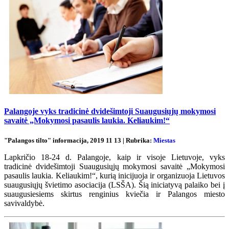
Palangoje vyks tradicinė dvidešimtoji Suaugusiųjų mokymosi
savaitė „Mokymosi pasaulis laukia. Keliaukim!“
"Palangos tilto" informacija, 2019 11 13 | Rubrika:
Miestas
Lapkričio 18-24 d. Palangoje, kaip ir visoje Lietuvoje, vyks
tradicinė dvidešimtoji Suaugusiųjų mokymosi savaitė „Mokymosi
pasaulis laukia. Keliaukim!“, kurią inicijuoja ir organizuoja Lietuvos
suaugusiųjų švietimo asociacija (LSŠA). Šią iniciatyvą palaiko bei į
suaugusiesiems skirtus renginius kviečia ir Palangos miesto
savivaldybė.