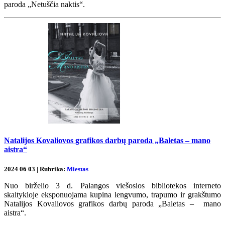
paroda „Netuščia naktis“.
Natalijos Kovaliovos grafikos darbų paroda „Baletas – mano
aistra“
2024 06 03 | Rubrika:
Miestas
Nuo birželio 3 d. Palangos viešosios bibliotekos interneto
skaitykloje eksponuojama kupina lengvumo, trapumo ir grakštumo
Natalijos Kovaliovos grafikos darbų paroda „Baletas – mano
aistra“.