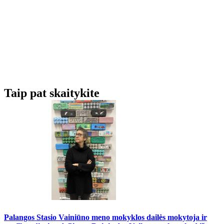
Taip pat skaitykite
Palangos Stasio Vainiūno meno mokyklos dailės mokytoja ir