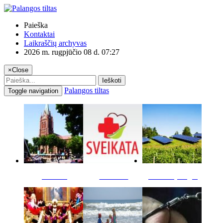
Paieška
Kontaktai
Laikraščių archyvas
2026 m. rugpjūčio 08 d. 07:27
×
Close
Ieškoti
Palangos tiltas
Toggle navigation
Miestas
Sveikata
Verslas pinigai