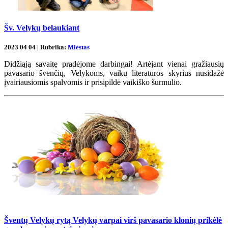
Šv. Velykų belaukiant
2023 04 04 | Rubrika:
Miestas
Didžiąją savaitę pradėjome darbingai! Artėjant vienai gražiausių
pavasario švenčių, Velykoms, vaikų literatūros skyrius nusidažė
įvairiausiomis spalvomis ir prisipildė vaikiško šurmulio.
Šventų Velykų rytą Velykų varpai virš pavasario klonių prikėlė