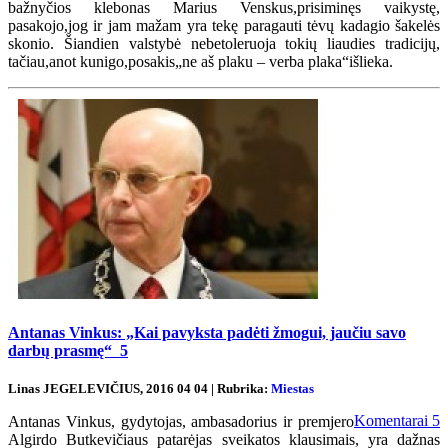
bažnyčios klebonas Marius Venskus,prisiminęs vaikystę,
pasakojo,jog ir jam mažam yra tekę paragauti tėvų kadagio šakelės
skonio. Šiandien valstybė nebetoleruoja tokių liaudies tradicijų,
tačiau,anot kunigo,posakis„ne aš plaku – verba plaka“išlieka.
Antanas Vinkus: „Kai pavyksta padėti žmogui, jaučiu savo
darbų prasmę“
5
Linas JEGELEVIČIUS, 2016 04 04 | Rubrika:
Miestas
Komentarai
5
Antanas Vinkus, gydytojas, ambasadorius ir premjero
Algirdo Butkevičiaus patarėjas sveikatos klausimais, yra dažnas