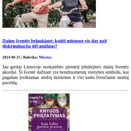
Dainų šventės belaukiant: kodėl mūsuose vis dar gaji
diskriminacija dėl amžiaus?
2024 06 25 | Rubrika:
Miestas
Jau greitai Lietuvoje nuskambės pirmieji jubiliejinės dainų šventės
akordai. Ši šventė dažnam yra bendruomenių vienybės simbolis, kai
pagaliau įveikiamas amžių skirtumas ir visi kartu švenčiame tautinį
paveldą.