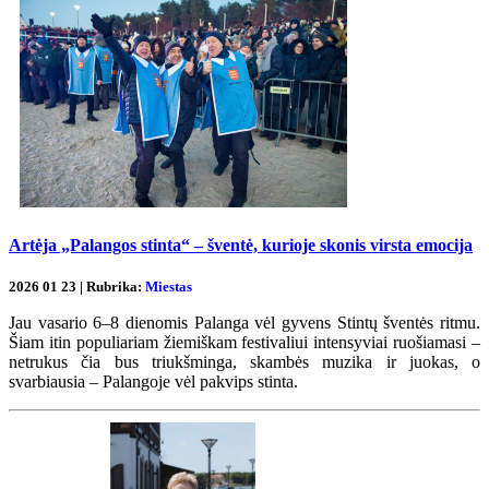
Artėja „Palangos stinta“ – šventė, kurioje skonis virsta emocija
2026 01 23 | Rubrika:
Miestas
Jau vasario 6–8 dienomis Palanga vėl gyvens Stintų šventės ritmu.
Šiam itin populiariam žiemiškam festivaliui intensyviai ruošiamasi –
netrukus čia bus triukšminga, skambės muzika ir juokas, o
svarbiausia – Palangoje vėl pakvips stinta.