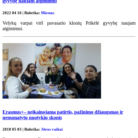
gyvybę naujam atgimimui
2022 04 16 | Rubrika:
Miestas
Velykų varpai virš pavasario klonių Prikėlė gyvybę naujam
atgimimui.
Erasmus+– neįkainojama patirtis, pažinimo džiaugsmas ir
nenumatytų nuotykių skonis
2018 05 03 | Rubrika:
Jūros vaikai