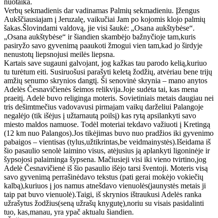
nuotaika.
Verbų sekmadienis dar vadinamas Palmių sekmadieniu. Įžengus
Aukščiausiajam į Jeruzalę, vaikučiai Jam po kojomis klojo palmių
šakas.Šlovindami valdovą, jie visi šaukė: „Osana aukštybėse“.
„Osana aukštybėse“ ir šiandien skambėjo bažnyčioje tam,kuris
pasiryžo savo gyvenimą paaukoti žmogui vien tam,kad jo širdyje
nenustotų liepsnojusi meilės liepsna.
Kartais save sugauni galvojant, jog kažkas tau parodo kelią,kuriuo
tu turėtum eiti. Susiruošusi parašyti keletą žodžių, atvėriau bene trijų
amžių senumo skrynios dangtį. Ši senovinė skrynia – mano anytos
Adelės Česnavičienės šeimos relikvija.Joje sudėta tai, kas mena
praeitį. Adelė buvo religinga moteris. Sovietiniais metais daugiau nei
tris dešimtmečius vadovavusi pirmajam vaikų darželiui Palangoje
negalėjo (tik išėjus į užtarnautą poilsį) kas rytą apsilankyti savo
miesto maldos namuose. Todėl moteriai tekdavo važiuoti į Kretingą
(12 km nuo Palangos).Jos tikėjimas buvo nuo pradžios iki gyvenimo
pabaigos – vientisas (tylus,užtikrintas,be veidmainystės).Išeidama iš
šio pasaulio senolė laimino visus, atėjusius ją aplankyti ligoninėje ir
šypsojosi palaiminga šypsena. Mačiusieji visi iki vieno tvirtino,jog
Adelė Česnavičienė iš šio pasaulio išėjo tarsi šventoji. Moteris visą
savo gyvenimą perrašinėdavo tekstus (pati gerai mokėjo vokiečių
kalbą),kuriuos į jos namus atnešdavo vienuolės(jaunystės metais ji
taip pat buvo vienuolė).Taigi, iš skrynios ištraukusi Adelės ranka
užrašytus žodžius(seną užrašų knygutę),noriu su visais pasidalinti
tuo, kas,manau, yra ypač aktualu šiandien.