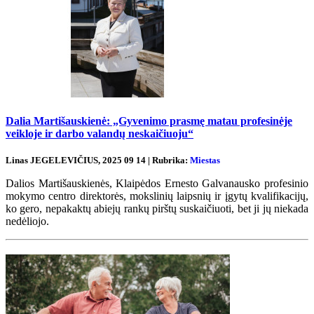
Dalia Martišauskienė: „Gyvenimo prasmę matau profesinėje
veikloje ir darbo valandų neskaičiuoju“
Linas JEGELEVIČIUS, 2025 09 14 | Rubrika:
Miestas
Dalios Martišauskienės, Klaipėdos Ernesto Galvanausko profesinio
mokymo centro direktorės, mokslinių laipsnių ir įgytų kvalifikacijų,
ko gero, nepakaktų abiejų rankų pirštų suskaičiuoti, bet ji jų niekada
nedėliojo.