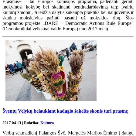
Erasmus+ – tai Europos komisijos programa, padedanti gerinti
mokymosi kokybę bei skatinanti bendradarbiavimą tarp įvairių
kultūrų žmonių. Ji leidžia dalytis sukaupta praktika bei naujovėmis ir
skatina moksleivius pažinti pasaulį už mokyklos ribų. Šios
programos projekte „DARE – Democratic Actions Rule Europe“
(Demokratiniai veiksmai valdo Europą) nuo 2017 metų...
Šventų Velykų belaukiant kadagio šakelės skonis turi prasmę
2017 04 13 | Rubrika:
Kultūra
Verbų sekmadienį Palangos Švč. Mergelės Marijos Ėmimo į dangų