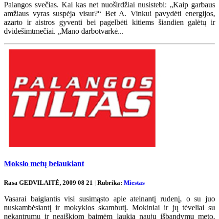
Palangos svečias. Kai kas net nuoširdžiai nusistebi: „Kaip garbaus
amžiaus vyras suspėja visur?“ Bet A. Vinkui pavydėti energijos,
azarto ir aistros gyventi bei pagelbėti kitiems šiandien galėtų ir
dvidešimtmečiai. „Mano darbotvarkė...
Mokslo metų belaukiant
Rasa GEDVILAITĖ, 2009 08 21 | Rubrika:
Miestas
Vasarai baigiantis visi susimąsto apie ateinantį rudenį, o su juo
nuskambėsiantį ir mokyklos skambutį. Mokiniai ir jų tėveliai su
nekantrumu ir neaiškiom baimėm laukia naujų išbandymų meto.