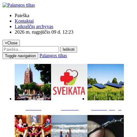
Paieška
Kontaktai
Laikraščių archyvas
2026 m. rugpjūčio 09 d. 12:23
×
Close
Ieškoti
Palangos tiltas
Toggle navigation
Miestas
Sveikata
Verslas pinigai