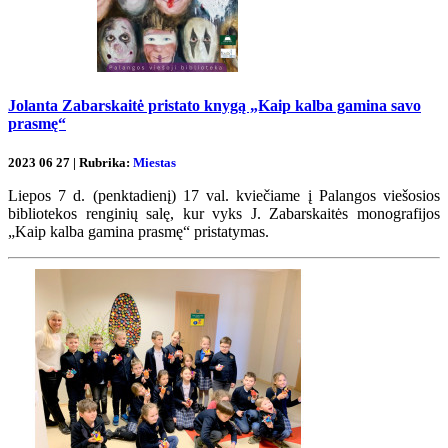
Jolanta Zabarskaitė pristato knygą „Kaip kalba gamina savo
prasmę“
2023 06 27 | Rubrika:
Miestas
Liepos 7 d. (penktadienį) 17 val. kviečiame į Palangos viešosios
bibliotekos renginių salę, kur vyks J. Zabarskaitės monografijos
„Kaip kalba gamina prasmę“ pristatymas.