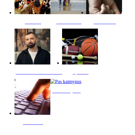
Kultūra
Jūros vaikai
Kriminalai
PT redaktoriaus skiltis
Sportas
Pas kaimynus
Skelbimai