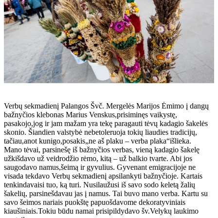
Verbų sekmadienį Palangos Švč. Mergelės Marijos Ėmimo į dangų
bažnyčios klebonas Marius Venskus,prisiminęs vaikystę,
pasakojo,jog ir jam mažam yra tekę paragauti tėvų kadagio šakelės
skonio. Šiandien valstybė nebetoleruoja tokių liaudies tradicijų,
tačiau,anot kunigo,posakis„ne aš plaku – verba plaka“išlieka.
Mano tėvai, parsinešę iš bažnyčios verbas, vieną kadagio šakelę
užkišdavo už veidrodžio rėmo, kitą – už balkio tvarte. Abi jos
saugodavo namus,šeimą ir gyvulius. Gyvenant emigracijoje ne
visada tekdavo Verbų sekmadienį apsilankyti bažnyčioje. Kartais
tenkindavaisi tuo, ką turi. Nusilaužusi iš savo sodo keletą žalių
šakelių, parsinešdavau jas į namus. Tai buvo mano verba. Kartu su
savo šeimos nariais puokštę papuošdavome dekoratyviniais
kiaušiniais.Tokiu būdu namai prisipildydavo šv.Velykų laukimo