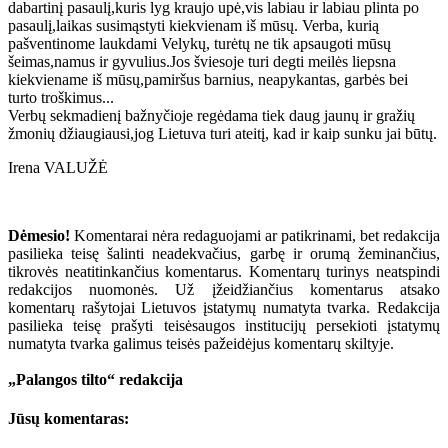
dabartinį pasaulį,kuris lyg kraujo upė,vis labiau ir labiau plinta po
pasaulį,laikas susimąstyti kiekvienam iš mūsų. Verba, kurią
pašventinome laukdami Velykų, turėtų ne tik apsaugoti mūsų
šeimas,namus ir gyvulius.Jos šviesoje turi degti meilės liepsna
kiekviename iš mūsų,pamiršus barnius, neapykantas, garbės bei
turto troškimus...
Verbų sekmadienį bažnyčioje regėdama tiek daug jaunų ir gražių
žmonių džiaugiausi,jog Lietuva turi ateitį, kad ir kaip sunku jai būtų.
Irena VALUŽĖ
Dėmesio!
Komentarai nėra redaguojami ar patikrinami, bet redakcija
pasilieka teisę šalinti neadekvačius, garbę ir orumą žeminančius,
tikrovės neatitinkančius komentarus. Komentarų turinys neatspindi
redakcijos nuomonės. Už įžeidžiančius komentarus atsako
komentarų rašytojai Lietuvos įstatymų numatyta tvarka. Redakcija
pasilieka teisę prašyti teisėsaugos institucijų persekioti įstatymų
numatyta tvarka galimus teisės pažeidėjus komentarų skiltyje.
„Palangos tilto“ redakcija
Jūsų komentaras: