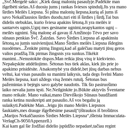
„Švč.Mergelė sako: „Kiek daug malonių pasaulyje.Padėkite man
išgelbėti sielas.Aš duosiu jums į rankas šviesos spindulį.Jis yra mano
širdies Meilės Liepsna. Ši pilna malonių liepsna,kurią aš jums iš
savo Nekalčiausios širdies duodu,turi eiti iš širdies į širdį.Tai bus
didelis stebuklas, kurio šviesa apakins šėtoną.Ji yra meilės ir
santarvės ugnis.Ugnį mes gesiname ugnimi,neapykantos ugnį –
meilės ugnimi. Šitą malonę aš gavau iš Amžinojo Tėvo per savo
sūnaus penkias Švč. Žaizdas. Savo Širdies Liepsna aš apakinsiu
šėtoną,su jumis susivienijusi.Mano Širdies meilės Liepsna išdegins
nuodėmes...Ženkite pirmą žingsnį,kad aš galėčiau matyti jūsų geros
valios pradžią.Tik pirmas žingsnis yra sunkus.Tikėkit
manimi...Nenustokite drąsos.Man reikia jūsų visų ir kiekvieno.
Nepakęskite atidėliojimo. Šėtonas bus tiek aklas, kiek jūs prie jo
apakimo prisidėsite. Atsakomybė yra didelė,bet jūsų darbas nebus
veltui, kai visas pasaulis su manimi laikysis, tada degs švelni Mano
Meilės liepsna, kuri uždegs visą žemės rutulį. Šėtonas bus
pažemintas ir bejėgis savo galybe naudotis. Tik šio pasiruošimo
laiko nevalia jums tęsti. Ne.Neilginkite jo.Būkite aktyvūs Šventame
mano reikale. Mano vaikai,mano Dieviškojo Sūnaus baudžianti
ranka ketina nusikreipti ant pasaulio.Aš vos begaliu ją
sulaikyti.Padėkite Man...Jeigu jūs mano Meilės Liepsnos
šaukiatės,mes drauge išgelbėsime pasaulį“(ištraukos iš brošiūros
„Marijos Nekalčiausios Širdies Meilės Liepsna“,išleista Immaculata-
VerlagCh-9050Appenzell.)
Kai kam gal šie žodžiai didelio įspūdžio nepadarė,tačiau regint