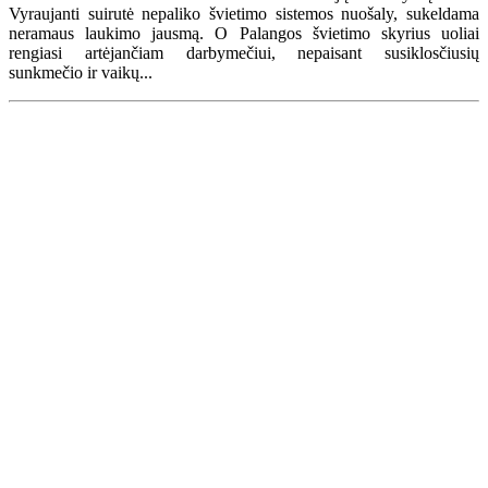
Vyraujanti suirutė nepaliko švietimo sistemos nuošaly, sukeldama
neramaus laukimo jausmą. O Palangos švietimo skyrius uoliai
rengiasi artėjančiam darbymečiui, nepaisant susiklosčiusių
sunkmečio ir vaikų...
Renginių kalendorius