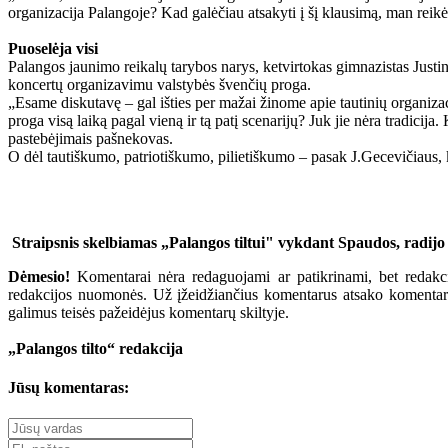
organizacija Palangoje? Kad galėčiau atsakyti į šį klausimą, man reikėtų
Puoselėja visi
Palangos jaunimo reikalų tarybos narys, ketvirtokas gimnazistas Justin
koncertų organizavimu valstybės švenčių proga.
„Esame diskutavę – gal išties per mažai žinome apie tautinių organiza
proga visą laiką pagal vieną ir tą patį scenarijų? Juk jie nėra tradi
pastebėjimais pašnekovas.
O dėl tautiškumo, patriotiškumo, pilietiškumo – pasak J.Gecevičiaus, k
Straipsnis skelbiamas „Palangos tiltui" vykdant Spaudos, radijo
Dėmesio!
Komentarai nėra redaguojami ar patikrinami, bet redakcij
redakcijos nuomonės. Už įžeidžiančius komentarus atsako komentarų r
galimus teisės pažeidėjus komentarų skiltyje.
„Palangos tilto“ redakcija
Jūsų komentaras: