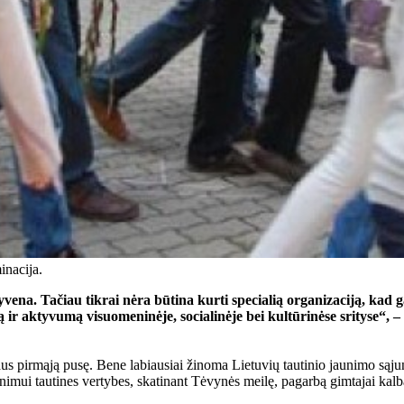
inacija.
vena. Tačiau tikrai nėra būtina kurti specialią organizaciją, kad g
ir aktyvumą visuomeninėje, socialinėje bei kultūrinėse srityse“, – 
iaus pirmąją pusę. Bene labiausiai žinoma Lietuvių tautinio jaunimo są
unimui tautines vertybes, skatinant Tėvynės meilę, pagarbą gimtajai kal