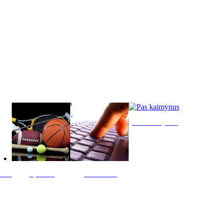
Pas kaimynus
ltis
Sportas
Skelbimai