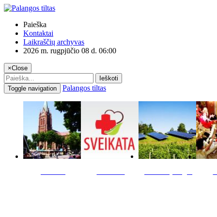
Paieška
Kontaktai
Laikraščių archyvas
2026 m. rugpjūčio 08 d. 06:00
×
Close
Ieškoti
Palangos tiltas
Toggle navigation
Miestas
Sveikata
Verslas pinigai
K