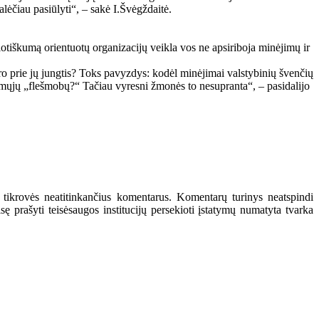
alėčiau pasiūlyti“, – sakė I.Švėgždaitė.
iotiškumą orientuotų organizacijų veikla vos ne apsiriboja minėjimų ir
ro prie jų jungtis? Toks pavyzdys: kodėl minėjimai valstybinių švenčių
inamųjų „flešmobų?“ Tačiau vyresni žmonės to nesupranta“, – pasidalijo
 tikrovės neatitinkančius komentarus. Komentarų turinys neatspindi
 prašyti teisėsaugos institucijų persekioti įstatymų numatyta tvarka