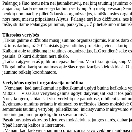
Palangoje šiuo metu nėra nei jaunalietuvių, nei kitų tautinių jaunimo 
augančioji karta nepuoselėja tautinių vertybių. Šių metų pavasarį Seimo
penkių nominacijų: pilietiškiausios organizacijos, tautiškiausios orga
nors metų miestu pripažintas Alytus, Palanga turi kuo didžiuotis, nes kur
rašte, skirtame Palangos jaunimui, parašyta: „Už pilietiškumo ir tauti
Tikrosios vertybės
„Tikrai galime didžiuotis mūsų jaunimo organizacijomis, kurios daro 
už tuos darbus, už 2011-aisiais įgyvendintus projektus, vienas kurių 
Kalbant apie tautiškumą ir tautines organizacijas, L.Grendienė sakė esa
pasiūla. O kurti dirbtinai nėra tikslo.
„Tačiau atgyvena aš jų tikrai nepavadinčiau. Man tikrai gražu, kaip V
Tik gal mūsų kartų supratimas apie šias organizacijas kiek skiriasi. O p
jaunimo reikalų koordinatorė.
Vertybėms ugdyti organizacija nebūtina
„Nemanau, kad tautiškumui ir pilietiškumui ugdyti būtina kažkokia yp
Mitkus. – Visas šias vertybes galima ugdyti dalyvaujant kad ir tos pač
Nors, ko gero, labiausiai visų vertybių ne pamokose, o būtent jaunim
Žygimanto mintims pritaria ir gimnazijos trečiosios klasės moksleivė G
semtumeis tautinių vertybių, pilietiškumo, iniciatyvumo ir aktyvumo vis
prie inicijuojamų projektų, dirba savanoriais“.
Pasak buvusios aktyvios Lietuvos moksleivių sąjungos narės, dabar jau
Ypač lietuvių kalbos ir literatūros.
„Manau, kad kiekviena jaunimo organizacija savo veikloje naudojasi išv