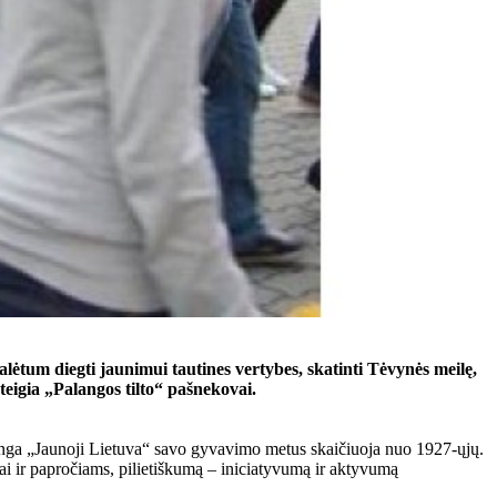
alėtum diegti jaunimui tautines vertybes, skatinti Tėvynės meilę,
teigia „Palangos tilto“ pašnekovai.
junga „Jaunoji Lietuva“ savo gyvavimo metus skaičiuoja nuo 1927-ųjų.
bai ir papročiams, pilietiškumą – iniciatyvumą ir aktyvumą