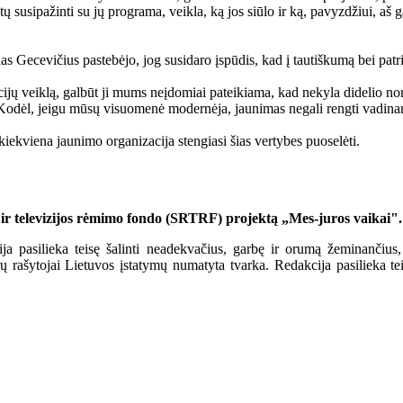
 susipažinti su jų programa, veikla, ką jos siūlo ir ką, pavyzdžiui, aš g
as Gecevičius pastebėjo, jog susidaro įspūdis, kad į tautiškumą bei patr
cijų veiklą, galbūt ji mums neįdomiai pateikiama, kad nekyla didelio no
cija. Kodėl, jeigu mūsų visuomenė modernėja, jaunimas negali rengti vad
iekviena jaunimo organizacija stengiasi šias vertybes puoselėti.
 ir televizijos rėmimo fondo (SRTRF) projektą
„Mes-juros vaikai".
a pasilieka teisę šalinti neadekvačius, garbę ir orumą žeminančius,
ašytojai Lietuvos įstatymų numatyta tvarka. Redakcija pasilieka teisę