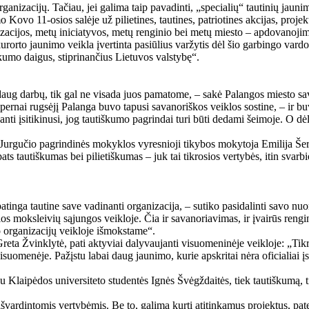
organizacijų. Tačiau, jei galima taip pavadinti, „specialių“ tautinių ja
 Kovo 11-osios salėje už pilietines, tautines, patriotines akcijas, proje
nizacijos, metų iniciatyvos, metų renginio bei metų miesto – apdovanojim
orto jaunimo veikla įvertinta pasiūlius varžytis dėl šio garbingo vardo. V
škumo daigus, stiprinančius Lietuvos valstybę“.
daug darbų, tik gal ne visada juos pamatome, – sakė Palangos miesto s
– pernai rugsėjį Palanga buvo tapusi savanoriškos veiklos sostine, – ir
nti įsitikinusi, jog tautiškumo pagrindai turi būti dedami šeimoje. O dėl
.Jurgučio pagrindinės mokyklos vyresnioji tikybos mokytoja Emilija Šer
ats tautiškumas bei pilietiškumas – juk tai tikrosios vertybės, itin svarb
atinga tautine save vadinanti organizacija, – sutiko pasidalinti savo 
ios moksleivių sąjungos veikloje. Čia ir savanoriavimas, ir įvairūs rengi
o organizacijų veikloje išmokstame“.
reta Žvinklytė, pati aktyviai dalyvaujanti visuomeninėje veikloje: „Tikr
uomenėje. Pažįstu labai daug jaunimo, kurie apskritai nėra oficialiai įsi
 Klaipėdos universiteto studentės Ignės Švėgždaitės, tiek tautiškumą, t
ardintomis vertybėmis. Be to, galima kurti atitinkamus projektus, patei