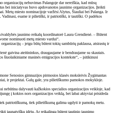
unimo organizacijų nebuvimas Palangoje dar nereiškia, kad mūsų
ktus bei iniciatyvas buvo apdovanotos jaunimo organizacijos. Įteikti
ai. Metų miesto nominacijoje varžėsi Alytus, Šiauliai bei Palanga. Ir
adinasi, esame ir pilietiški, ir patriotiški, ir tautiški. O padėkos
avivaldybės jaunimo reikalų koordinatorė Laura Grendienė. – Būtent
 buvome nominuoti metų miesto vardui“.
 organizacijų – jeigu būtų būtent tokių sambūrių paklausa, atsirastų ir
ienė gaivina ateitininkus, draugaujame ir bendraujame su skautais.
ios šiuolaikiniame masinės emigracijos kontekste“, – įsitikinusi
nuomone Senosios gimnazijos pirmosios klasės moksleivis Žygimantas
niai, ir projektai. Galų gale, yra pilietiškumo pamokos mokykloje.
ai nebūtina dalyvauti kažkokios specialios organizacijos veikloje, kad
jungę į kokios nors organizacijos veiklą, bet labai aktyviai prisideda
iek patriotiškumą, tiek pilietiškumą galima ugdyti ir pamokų metu.
kti jaunatviškų idėjų. Ar reikalinga būtent tautinio jaunimo