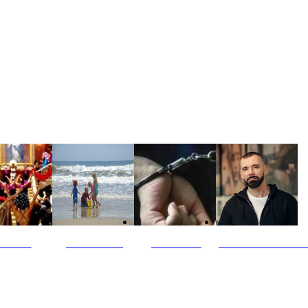
ultūra
Jūros vaikai
Kriminalai
PT redaktoriaus ski