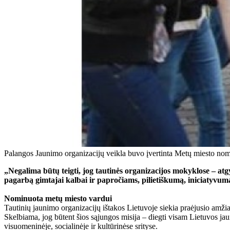
Palangos Jaunimo organizacijų veikla buvo įvertinta Metų miesto nom
„Negalima būtų teigti, jog tautinės organizacijos mokyklose – atgy
pagarbą gimtajai kalbai ir papročiams, pilietiškumą, iniciatyvumą 
Nominuota metų miesto vardui
Tautinių jaunimo organizacijų ištakos Lietuvoje siekia praėjusio amž
Skelbiama, jog būtent šios sąjungos misija – diegti visam Lietuvos ja
visuomeninėje, socialinėje ir kultūrinėse srityse.