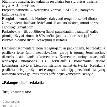
būti improvizacija, tad galutinis rezultatas bus siurprizas visiems“, –
teigia A. Jankevčiaus.
Projekto partneriai – Nordplus+Norteas, LMTA ir „Ramybės“
kultūros centras.
Renginiai nemokami. Norintys dalyvauti renginiuose dėl riboto
žiūrovų vietų skaičiaus kviečiami iš anksto užsiregistruoti adresu:
agnolija@gmail.com
Paskubėkite – tik 20 žiūrovų (labai pageidautini paaugliai) galės
pirmieji išvysti rimtus ir šėlstančius jaunus aktorius ir jų 10
kūrybinio darbo dienų ieškojimų rezultatus.
Dėmesio!
Komentarai nėra redaguojami ar patikrinami, bet redakcija
pasilieka teisę šalinti neadekvačius, garbę ir orumą žeminančius,
tikrovės neatitinkančius komentarus. Komentarų turinys neatspindi
redakcijos nuomonės. Už įžeidžiančius komentarus atsako
komentarų rašytojai Lietuvos įstatymų numatyta tvarka. Redakcija
pasilieka teisę prašyti teisėsaugos institucijų persekioti įstatymų
numatyta tvarka galimus teisės pažeidėjus komentarų skiltyje.
„Palangos tilto“ redakcija
Jūsų komentaras: