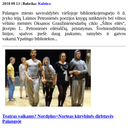
2018 09 13 | Rubrika:
Kultūra
Palangos miesto savivaldybės viešojoje bibliotekojerugsėjo 6 d.
įvyko trijų Laimos Petronienės poezijos knygų sutiktuvės bei vilnos
vėlimo meistrės Oksanos Graužinienėsdarbų ciklo „Šiltos eilės“,
įkvėpto L. Petronienės eilėraščių, pristatymas. Švelniosdirbinių
linijos, spalvos įnešė daug jaukumo, ramybės ir gaivos
vakarui.Ypatingo bibliotekos...
Teatras vaikams? Nordplus+Norteas kūrybinės dirbtuvės
Palangoje