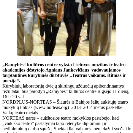
„Ramybės“ kultūros centre vyksta Lietuvos muzikos ir teatro
akademijos dėstytojo Agniaus Jankevičiaus vadovaujamos
tarptautinės kūrybinės dirbtuvės „Teatras vaikams. Ritmas ir
poezija“.
Kūrybinių laboratorijų dviejų skirtingų užduočių apibendrinantys
rezultatai bus parodyti „Ramybės“ kultūros centre rugsėjo 11 dieną,
16 ir 20 val.
NORDPLUS-NORTEAS – Šiaurės ir Baltijos šalių aukštųjų teatro
mokyklų tinklas (www.norteas.org) 2013–2014 metus paskelbė
Vaikų teatro metais.
NORTEAS narės – aukštosios teatro mokyklos pastebėjo, kad
„vaikiško teatro“ pastatymai tapo retenybe diplominių ir
nediplominių darbų sąraše. Spektakliai vaikams nėra dažni svečiai ir