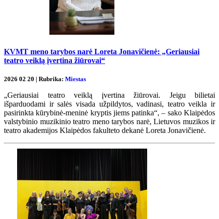
KVMT meno tarybos narė Loreta Jonavičienė: „Geriausiai
teatro veiklą įvertina žiūrovai“
2026 02 20 | Rubrika:
Miestas
„Geriausiai teatro veiklą įvertina žiūrovai. Jeigu bilietai
išparduodami ir salės visada užpildytos, vadinasi, teatro veikla ir
pasirinkta kūrybinė-meninė kryptis jiems patinka“, – sako Klaipėdos
valstybinio muzikinio teatro meno tarybos narė, Lietuvos muzikos ir
teatro akademijos Klaipėdos fakulteto dekanė Loreta Jonavičienė.