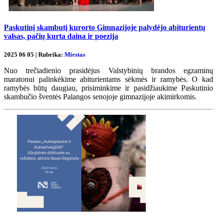
Paskutinį skambutį kurorto Gimnazijoje palydėjo abiturientų
valsas, pačių kurta daina ir poezija
2025 06 05 | Rubrika:
Miestas
Nuo trečiadienio prasidėjus Valstybinių brandos egzaminų
maratonui palinkėkime abiturientams sėkmės ir ramybės. O kad
ramybės būtų daugiau, prisiminkime ir pasidžiaukime Paskutinio
skambučio šventės Palangos senojoje gimnazijoje akimirkomis.