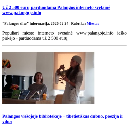
Už 2 500 eurų parduodama Palangos interneto svetainė
www.palangoje.info
"Palangos tilto" informacija, 2020 02 24 | Rubrika:
Miestas
Populiari miesto interneto svetainė www.palangoje.info ieško
pirkėjo - parduodama už 2 500 eurų.
Palangos viešojoje bibliotekoje – tibetietiškas dubuo, poezija ir
vilna