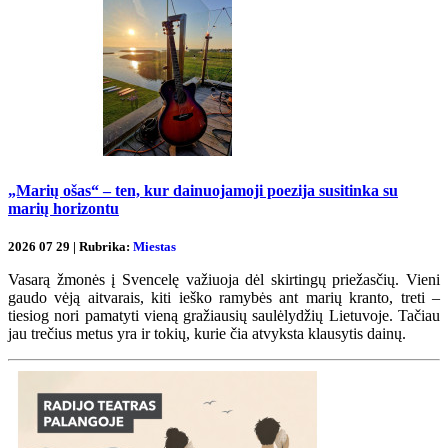
„Marių ošas“ – ten, kur dainuojamoji poezija susitinka su
marių horizontu
2026 07 29 | Rubrika:
Miestas
Vasarą žmonės į Svencelę važiuoja dėl skirtingų priežasčių. Vieni
gaudo vėją aitvarais, kiti ieško ramybės ant marių kranto, treti –
tiesiog nori pamatyti vieną gražiausių saulėlydžių Lietuvoje. Tačiau
jau trečius metus yra ir tokių, kurie čia atvyksta klausytis dainų.