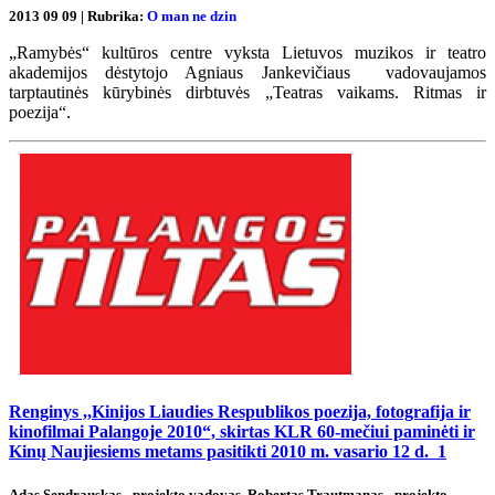
2013 09 09 | Rubrika:
O man ne dzin
„Ramybės“ kultūros centre vyksta Lietuvos muzikos ir teatro
akademijos dėstytojo Agniaus Jankevičiaus vadovaujamos
tarptautinės kūrybinės dirbtuvės „Teatras vaikams. Ritmas ir
poezija“.
Renginys ,,Kinijos Liaudies Respublikos poezija, fotografija ir
kinofilmai Palangoje 2010“, skirtas KLR 60-mečiui paminėti ir
Kinų Naujiesiems metams pasitikti 2010 m. vasario 12 d.
1
Adas Sendrauskas - projekto vadovas, Robertas Trautmanas - projekto