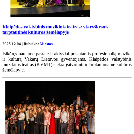
Klaipėdos valstybinis muzikinis teatras: vis ryškesnis
tarptautinės kultūros žemėlapyje
2025 12 04 | Rubrika:
Miestas
Įsikūręs naujame pastate ir aktyviai pristatantis profesionalią muziką
ir kultūrą Vakarų Lietuvos gyventojams, Klaipėdos valstybinis
muzikinis teatras (KVMT) siekia įsitvirtinti ir tarptautiniame kultūros
žemėlapyje.