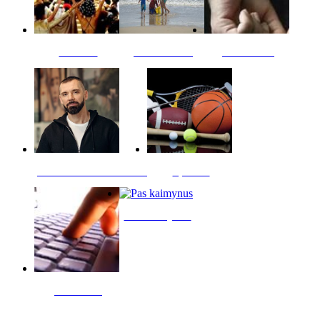
Kultūra
Jūros vaikai
Kriminalai
PT redaktoriaus skiltis
Sportas
Pas kaimynus
Skelbimai