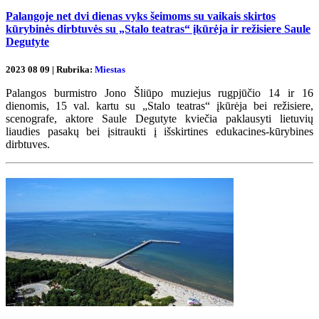
Palangoje net dvi dienas vyks šeimoms su vaikais skirtos
kūrybinės dirbtuvės su „Stalo teatras“ įkūrėja ir režisiere Saule
Degutyte
2023 08 09 | Rubrika:
Miestas
Palangos burmistro Jono Šliūpo muziejus rugpjūčio 14 ir 16
dienomis, 15 val. kartu su „Stalo teatras“ įkūrėja bei režisiere,
scenografe, aktore Saule Degutyte kviečia paklausyti lietuvių
liaudies pasakų bei įsitraukti į išskirtines edukacines-kūrybines
dirbtuves.