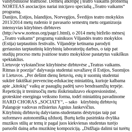
valstybiniuose teatruose. Dėmesį atkreipę į teatro vaikams problemą
NORTEAS asociacijos nariai inicijavo specialią „Teatro vaikams“
programą.
Danijos, Estijos, Islandijos, Norvegijos, Švedijos teatro mokyklos
2013/2014 metų rudenio ir pavasario semestrų metu organizuoja
intensyvias kūrybines dirbtuves
(http://www.norteas.org/page1.html), o 2014 metų birželio mėnesį
„Teatro vaikams“ programą vainikuos Viljandės teatro mokyklos
(Estija) tarptautinis festivalis. Viljandėje ketinama parodyti
geriausius tarptautinių kūrybinių laboratorijų darbus, o taip pat
studijų proceso metu įvairiose teatro mokyklose pastatytus vaikiškus
spektaklius.
Lietuvoje vykstančiose kūrybinėse dirbtuvėse „Teatras vaikams.
Ritmas ir poezija“ dalyvauja studentai suvažiavę iš Estijos, Suomijos
ir Lietuvos. „Per dešimt dienų lietuvių, estų ir suomių studentai
sukūrė faktiškai prevencinę-edukacinę miniatiūrą, kurioje kalbama
apie „kitokių“ vaikų ar paauglių padėtį savo bendraamžių terpėje.
Repeticijų ir treniruočių metu išsikristalizavo ekspresionistinė,
groteskinė energinga veiksmo forma, todėl miniatiūrą pavadinome
HARD CHORAS „SOCIATY“, – sako kūrybinių dirbtuvių
Palangoje vadovas režisierius Agnius Jankevičius.
Kūrybinių dirbtuvių dalyviams-studentams dėstytojas taip pat
suformavo autonomišką užduotį. Burtų keliu pasirinkta dvylika
muzikos stilių ar temų ir pagal juos kiekvienas studentas turėjo
paruošti dainą arba muzikinę kompoziciją. „Didžiąja dalimi tai turėtų