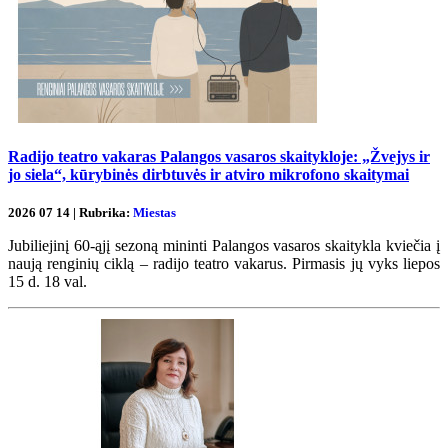
Radijo teatro vakaras Palangos vasaros skaitykloje: „Žvejys ir
jo siela“, kūrybinės dirbtuvės ir atviro mikrofono skaitymai
2026 07 14 | Rubrika:
Miestas
Jubiliejinį 60-ąjį sezoną mininti Palangos vasaros skaitykla kviečia į
naują renginių ciklą – radijo teatro vakarus. Pirmasis jų vyks liepos
15 d. 18 val.