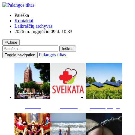
Paieška
Kontaktai
Laikraščių archyvas
2026 m. rugpjūčio 09 d. 10:33
×
Close
Ieškoti
Palangos tiltas
Toggle navigation
Miestas
Sveikata
Verslas pinigai