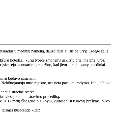
atsiradusių medinių namelių, daužo teisėjai. Jie pajūryje uždegė žalią
ukščiai kotedžai, kurių tvoros žmonėms užkirstų priėjimą prie jūros.
siteisėjusia nutartimi pripažino, kad jiems priklausantys mediniai
rašymai būdavo atmetami.
mi Nekilnojamojo turto registre, nes nėra pateikta įrodymų, kad jie buvo
 administracine tvarka.
dėjus viešojo administravimo procedūrą.
ki 2017 metų išnagrinėjo 18 bylų, kuriose visi ieškovų prašymai buvo
s teismas nusprendė kitaip.