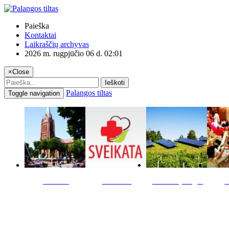
Paieška
Kontaktai
Laikraščių archyvas
2026 m. rugpjūčio 06 d. 02:01
×
Close
Ieškoti
Palangos tiltas
Toggle navigation
Miestas
Sveikata
Verslas pinigai
K