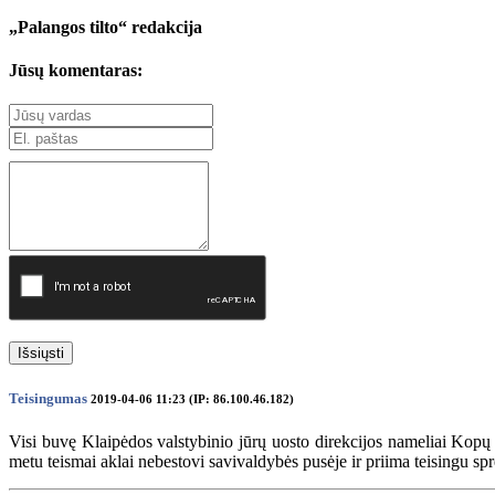
„Palangos tilto“ redakcija
Jūsų komentaras:
Išsiųsti
Teisingumas
2019-04-06 11:23 (IP: 86.100.46.182)
Visi buvę Klaipėdos valstybinio jūrų uosto direkcijos nameliai Kopų gat
metu teismai aklai nebestovi savivaldybės pusėje ir priima teisingu s