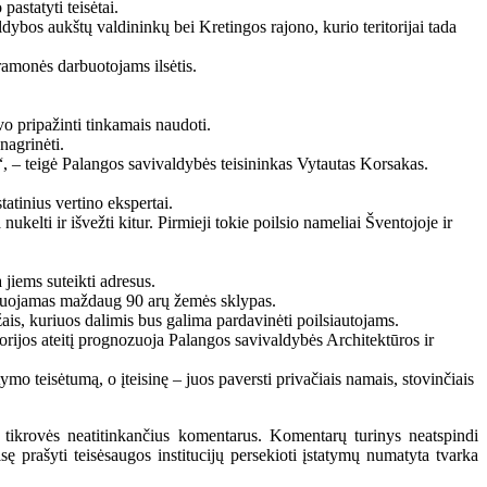
astatyti teisėtai.
ybos aukštų valdininkų bei Kretingos rajono, kurio teritorijai tada
pramonės darbuotojams ilsėtis.
vo pripažinti tinkamais naudoti.
nagrinėti.
“, – teigė Palangos savivaldybės teisininkas Vytautas Korsakas.
tatinius vertino ekspertai.
kelti ir išvežti kitur. Pirmieji tokie poilsio nameliai Šventojoje ir
 jiems suteikti adresus.
ormuojamas maždaug 90 arų žemės sklypas.
džais, kuriuos dalimis bus galima pardavinėti poilsiautojams.
itorijos ateitį prognozuoja Palangos savivaldybės Architektūros ir
o teisėtumą, o įteisinę – juos paversti privačiais namais, stovinčiais
 tikrovės neatitinkančius komentarus. Komentarų turinys neatspindi
 prašyti teisėsaugos institucijų persekioti įstatymų numatyta tvarka