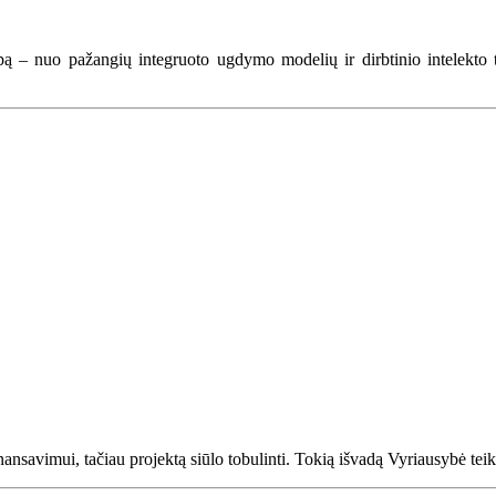
ą – nuo pažangių integruoto ugdymo modelių ir dirbtinio intelekto 
 finansavimui, tačiau projektą siūlo tobulinti. Tokią išvadą Vyriausybė tei