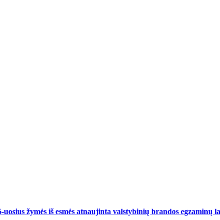
6-uosius žymės iš esmės atnaujinta valstybinių brandos egzaminų 