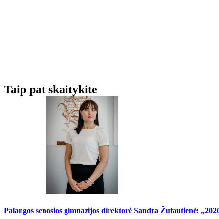
Taip pat skaitykite
Palangos senosios gimnazijos direktorė Sandra Žutautienė: „202