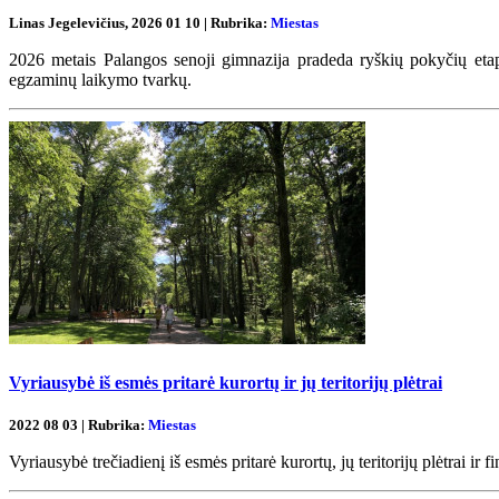
Linas Jegelevičius, 2026 01 10 | Rubrika:
Miestas
2026 metais Palangos senoji gimnazija pradeda ryškių pokyčių etap
egzaminų laikymo tvarkų.
Vyriausybė iš esmės pritarė kurortų ir jų teritorijų plėtrai
2022 08 03 | Rubrika:
Miestas
Vyriausybė trečiadienį iš esmės pritarė kurortų, jų teritorijų plėtrai ir