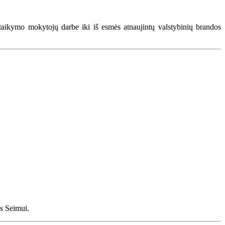
taikymo mokytojų darbe iki iš esmės atnaujintų valstybinių brandos
ks Seimui.