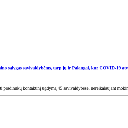
nino sąlygas savivaldybėms, tarp jų ir Palangai, kur COVID-19 at
inti pradinukų kontaktinį ugdymą 45 savivaldybėse, nereikalaujant mokin