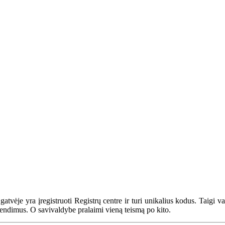
vėje yra įregistruoti Registrų centre ir turi unikalius kodus. Taigi vadin
prendimus. O savivaldybe pralaimi vieną teismą po kito.