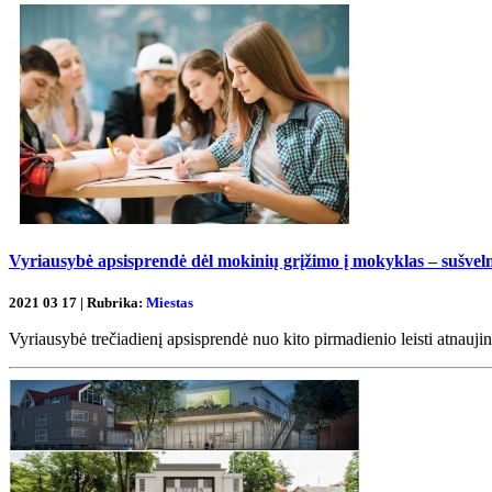
Vyriausybė apsisprendė dėl mokinių grįžimo į mokyklas – sušvel
2021 03 17 | Rubrika:
Miestas
Vyriausybė trečiadienį apsisprendė nuo kito pirmadienio leisti atnauj