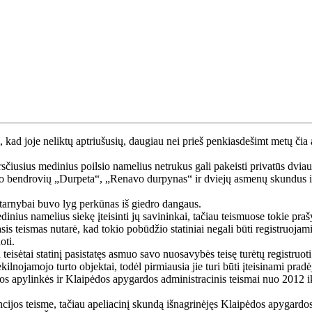
, kad joje neliktų aptriušusių, daugiau nei prieš penkiasdešimt metų čia 
rsčiusius medinius poilsio namelius netrukus gali pakeisti privatūs dvia
o bendrovių „Durpeta“, „Renavo durpynas“ ir dviejų asmenų skundus ir į
tarnybai buvo lyg perkūnas iš giedro dangaus.
medinius namelius siekę įteisinti jų savininkai, tačiau teismuose tokie p
asis teismas nutarė, kad tokio pobūdžio statiniai negali būti registruoja
oti.
eisėtai statinį pasistatęs asmuo savo nuosavybės teisę turėtų registruoti
ilnojamojo turto objektai, todėl pirmiausia jie turi būti įteisinami pra
s apylinkės ir Klaipėdos apygardos administracinis teismai nuo 2012 i
ancijos teisme, tačiau apeliacinį skundą išnagrinėjęs Klaipėdos apygardo