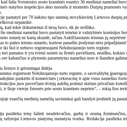
kad šalia Šventosios uosto krantinės esantys 36 mediniai nameliai buvo p
inės statybos inspekcijos akto nuorašu ir tuometės Durpių pramonės vald
s.
je pastatyti per 70 laikino tipo statinių stovyklavietę Lietuvos durpių 
ieškovai nepateikė.
ą, kad tokie dokumentai iš tiesų buvo, tik jie neišliko.
 šie mediniai nameliai buvo pastatyti teisėtai ir valstybinės komisijos bu
mo nutartį ne kartą skundė, tačiau Aukščiausiasis teismas jų nepriėmė 
 to paties teismo nutartis, kuriose panašūs įrodymai nėra pripažįstami
 jie iki šiol ir nebuvo registruojami Nekilnojamojo turto registre.
turi pamatus ir yra tvirtai susieti su žemės paviršiumi, neaišku, kokius s
 ore kabančius ir plytomis paramstytus namelius nors ir šiandien galima nu
da žemyn ir grėsmingai didėja.
astatus registruoti Nekilnojamojo turto registre, o savivaldybę įpareigoja
udojimo paskirtis iš komercinės į rekreacinę ir apie visus namelius f
trukcijos juos paverčiant dviejų aukštų poilsiui skirtais privačiais kote
 ir šioje vietoje žmonės prie uosto krantinės neprieis“, – tokią šios ter
e esančių medinių namelių savininkai gali bandyti įrodinėti jų pastatym
a pasilieka teisę šalinti neadekvačius, garbę ir orumą žeminančius,
ašytojai Lietuvos įstatymų numatyta tvarka. Redakcija pasilieka teisę