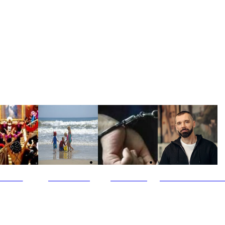
ultūra
Jūros vaikai
Kriminalai
PT redaktoriaus ski