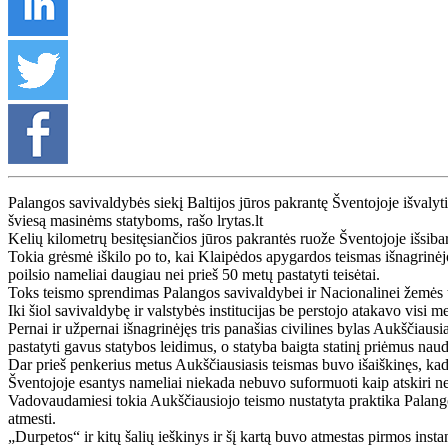
Palangos savivaldybės siekį Baltijos jūros pakrantę Šventojoje išvalyti
šviesą masinėms statyboms, rašo lrytas.lt
Kelių kilometrų besitęsiančios jūros pakrantės ruože Šventojoje išsiba
Tokia grėsmė iškilo po to, kai Klaipėdos apygardos teismas išnagrinėj
poilsio nameliai daugiau nei prieš 50 metų pastatyti teisėtai.
Toks teismo sprendimas Palangos savivaldybei ir Nacionalinei žemės 
Iki šiol savivaldybę ir valstybės institucijas be perstojo atakavo visi 
Pernai ir užpernai išnagrinėjęs tris panašias civilines bylas Aukščiausi
pastatyti gavus statybos leidimus, o statyba baigta statinį priėmus naud
Dar prieš penkerius metus Aukščiausiasis teismas buvo išaiškinęs, kad t
Šventojoje esantys nameliai niekada nebuvo suformuoti kaip atskiri nek
Vadovaudamiesi tokia Aukščiausiojo teismo nustatyta praktika Palango
atmesti.
„Durpetos“ ir kitų šalių ieškinys ir šį kartą buvo atmestas pirmos inst