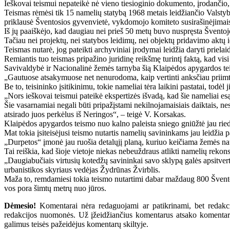
Ieškovai teismui nepateikė nė vieno tiesioginio dokumento, įrodančio, 
Teismas rėmėsi tik 15 namelių statybą 1968 metais leidžiančio Valstyb
priklausė Šventosios gyvenvietė, vykdomojo komiteto susirašinėjimai
Iš jų paaiškėjo, kad daugiau nei prieš 50 metų buvo nuspręsta Šventojo
Tačiau nei projektų, nei statybos leidimų, nei objektų pridavimo aktų 
Teismas nutarė, jog pateikti archyviniai įrodymai leidžia daryti prielaid
Remiantis tuo teismas pripažino juridinę reikšmę turintį faktą, kad visi
Savivaldybė ir Nacionalinė žemės tarnyba šią Klaipėdos apygardos teis
„Gautuose atsakymuose net nenurodoma, kaip vertinti anksčiau priimtas
Be to, teisininko įsitikinimu, tokie nameliai tėra laikini pastatai, todėl
„Nors ieškovai teismui pateikė ekspertizės išvadą, kad šie nameliai esą 
Šie vasarnamiai negali būti pripažįstami nekilnojamaisiais daiktais, nes
atsirado juos perkėlus iš Neringos“, – teigė V. Korsakas.
Klaipėdos apygardos teismo nuo kalno paleista sniego gniūžtė jau rie
Mat tokia įsiteisėjusi teismo nutartis namelių savininkams jau leidžia p
„Durpetos“ įmonė jau ruošia detalųjį planą, kuriuo keičiama žemės na
Tai reiškia, kad šioje vietoje niekas nebeuždraus atlikti namelių rekons
„Daugiabučiais virtusių kotedžų savininkai savo sklypą galės apsitverti,
urbanistikos skyriaus vedėjas Žydrūnas Žvirblis.
Maža to, remdamiesi tokia teismo nutartimi dabar maždaug 800 Šventojoj
vos pora šimtų metrų nuo jūros.
Dėmesio!
Komentarai nėra redaguojami ar patikrinami, bet redakcij
redakcijos nuomonės. Už įžeidžiančius komentarus atsako komentarų r
galimus teisės pažeidėjus komentarų skiltyje.