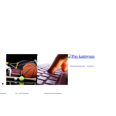
Pas kaimynus
ltis
Sportas
Skelbimai