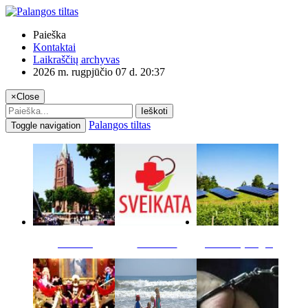
Paieška
Kontaktai
Laikraščių archyvas
2026 m. rugpjūčio 07 d. 20:37
×
Close
Ieškoti
Palangos tiltas
Toggle navigation
Miestas
Sveikata
Verslas pinigai