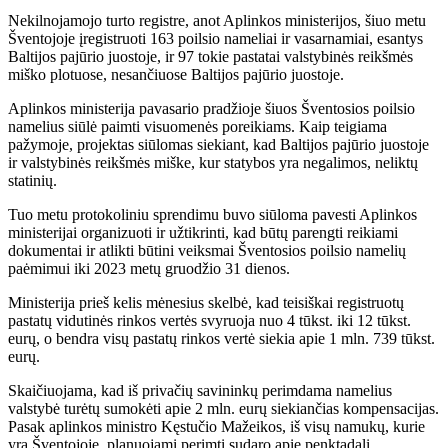
Nekilnojamojo turto registre, anot Aplinkos ministerijos, šiuo metu
Šventojoje įregistruoti 163 poilsio nameliai ir vasarnamiai, esantys
Baltijos pajūrio juostoje, ir 97 tokie pastatai valstybinės reikšmės
miško plotuose, nesančiuose Baltijos pajūrio juostoje.
Aplinkos ministerija pavasario pradžioje šiuos Šventosios poilsio
namelius siūlė paimti visuomenės poreikiams. Kaip teigiama
pažymoje, projektas siūlomas siekiant, kad Baltijos pajūrio juostoje
ir valstybinės reikšmės miške, kur statybos yra negalimos, neliktų
statinių.
Tuo metu protokoliniu sprendimu buvo siūloma pavesti Aplinkos
ministerijai organizuoti ir užtikrinti, kad būtų parengti reikiami
dokumentai ir atlikti būtini veiksmai Šventosios poilsio namelių
paėmimui iki 2023 metų gruodžio 31 dienos.
Ministerija prieš kelis mėnesius skelbė, kad teisiškai registruotų
pastatų vidutinės rinkos vertės svyruoja nuo 4 tūkst. iki 12 tūkst.
eurų, o bendra visų pastatų rinkos vertė siekia apie 1 mln. 739 tūkst.
eurų.
Skaičiuojama, kad iš privačių savininkų perimdama namelius
valstybė turėtų sumokėti apie 2 mln. eurų siekiančias kompensacijas.
Pasak aplinkos ministro Kęstučio Mažeikos, iš visų namukų, kurie
yra Šventojoje, planuojami perimti sudaro apie penktadalį.