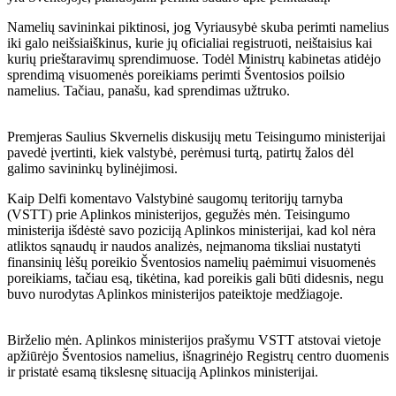
Namelių savininkai piktinosi, jog Vyriausybė skuba perimti namelius
iki galo neišsiaiškinus, kurie jų oficialiai registruoti, neištaisius kai
kurių prieštaravimų sprendimuose. Todėl Ministrų kabinetas atidėjo
sprendimą visuomenės poreikiams perimti Šventosios poilsio
namelius. Tačiau, panašu, kad sprendimas užtruko.
Premjeras Saulius Skvernelis diskusijų metu Teisingumo ministerijai
pavedė įvertinti, kiek valstybė, perėmusi turtą, patirtų žalos dėl
galimo savininkų bylinėjimosi.
Kaip Delfi komentavo Valstybinė saugomų teritorijų tarnyba
(VSTT) prie Aplinkos ministerijos, gegužės mėn. Teisingumo
ministerija išdėstė savo poziciją Aplinkos ministerijai, kad kol nėra
atliktos sąnaudų ir naudos analizės, neįmanoma tiksliai nustatyti
finansinių lėšų poreikio Šventosios namelių paėmimui visuomenės
poreikiams, tačiau esą, tikėtina, kad poreikis gali būti didesnis, negu
buvo nurodytas Aplinkos ministerijos pateiktoje medžiagoje.
Birželio mėn. Aplinkos ministerijos prašymu VSTT atstovai vietoje
apžiūrėjo Šventosios namelius, išnagrinėjo Registrų centro duomenis
ir pristatė esamą tikslesnę situaciją Aplinkos ministerijai.