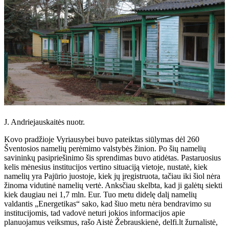
J. Andriejauskaitės nuotr.
Kovo pradžioje Vyriausybei buvo pateiktas siūlymas dėl 260
Šventosios namelių perėmimo valstybės žinion. Po šių namelių
savininkų pasipriešinimo šis sprendimas buvo atidėtas. Pastaruosius
kelis mėnesius institucijos vertino situaciją vietoje, nustatė, kiek
namelių yra Pajūrio juostoje, kiek jų įregistruota, tačiau iki šiol nėra
žinoma vidutinė namelių vertė. Anksčiau skelbta, kad ji galėtų siekti
kiek daugiau nei 1,7 mln. Eur. Tuo metu didelę dalį namelių
valdantis „Energetikas“ sako, kad šiuo metu nėra bendravimo su
institucijomis, tad vadovė neturi jokios informacijos apie
planuojamus veiksmus, rašo Aistė Žebrauskienė, delfi.lt žurnalistė,