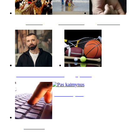
Kultūra
Jūros vaikai
Kriminalai
PT redaktoriaus skiltis
Sportas
Pas kaimynus
Skelbimai