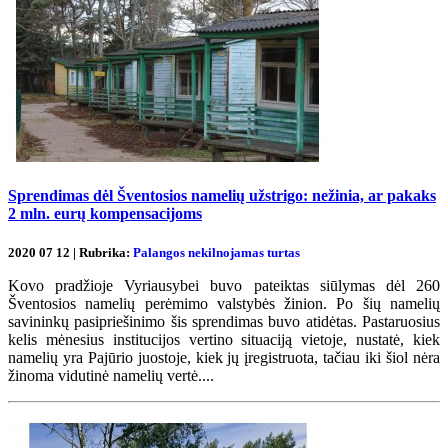
Sprendimas dėl Šventosios namelių užstrigo: nežinia, ar pakaks
2 mln. eurų kompensacijoms
2020 07 12 | Rubrika:
Palangos nekilnojamas turtas
Kovo pradžioje Vyriausybei buvo pateiktas siūlymas dėl 260
Šventosios namelių perėmimo valstybės žinion. Po šių namelių
savininkų pasipriešinimo šis sprendimas buvo atidėtas. Pastaruosius
kelis mėnesius institucijos vertino situaciją vietoje, nustatė, kiek
namelių yra Pajūrio juostoje, kiek jų įregistruota, tačiau iki šiol nėra
žinoma vidutinė namelių vertė....