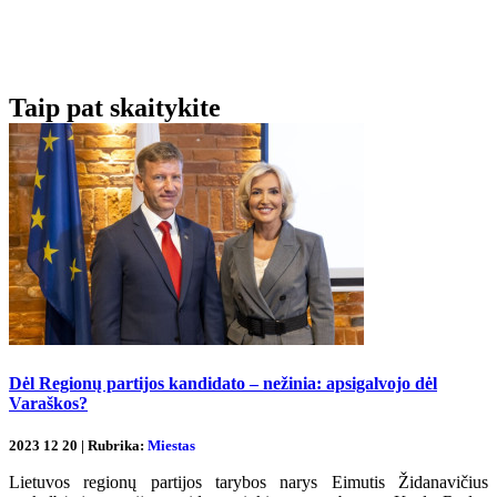
Taip pat skaitykite
Dėl Regionų partijos kandidato – nežinia: apsigalvojo dėl
Varaškos?
2023 12 20 | Rubrika:
Miestas
Lietuvos regionų partijos tarybos narys Eimutis Židanavičius