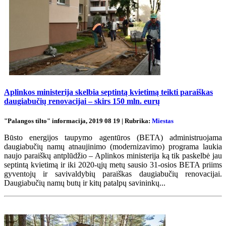
Aplinkos ministerija skelbia septintą kvietimą teikti paraiškas
daugiabučių renovacijai – skirs 150 mln. eurų
"Palangos tilto" informacija, 2019 08 19 | Rubrika:
Miestas
Būsto energijos taupymo agentūros (BETA) administruojama
daugiabučių namų atnaujinimo (modernizavimo) programa laukia
naujo paraiškų antplūdžio – Aplinkos ministerija ką tik paskelbė jau
septintą kvietimą ir iki 2020-ųjų metų sausio 31-osios BETA priims
gyventojų ir savivaldybių paraiškas daugiabučių renovacijai.
Daugiabučių namų butų ir kitų patalpų savininkų...