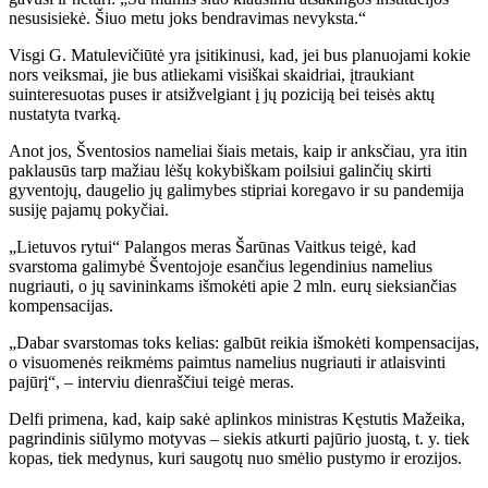
nesusisiekė. Šiuo metu joks bendravimas nevyksta.“
Visgi G. Matulevičiūtė yra įsitikinusi, kad, jei bus planuojami kokie
nors veiksmai, jie bus atliekami visiškai skaidriai, įtraukiant
suinteresuotas puses ir atsižvelgiant į jų poziciją bei teisės aktų
nustatyta tvarką.
Anot jos, Šventosios nameliai šiais metais, kaip ir anksčiau, yra itin
paklausūs tarp mažiau lėšų kokybiškam poilsiui galinčių skirti
gyventojų, daugelio jų galimybes stipriai koregavo ir su pandemija
susiję pajamų pokyčiai.
„Lietuvos rytui“ Palangos meras Šarūnas Vaitkus teigė, kad
svarstoma galimybė Šventojoje esančius legendinius namelius
nugriauti, o jų savininkams išmokėti apie 2 mln. eurų sieksiančias
kompensacijas.
„Dabar svarstomas toks kelias: galbūt reikia išmokėti kompensacijas,
o visuomenės reikmėms paimtus namelius nugriauti ir atlaisvinti
pajūrį“, – interviu dienraščiui teigė meras.
Delfi primena, kad, kaip sakė aplinkos ministras Kęstutis Mažeika,
pagrindinis siūlymo motyvas – siekis atkurti pajūrio juostą, t. y. tiek
kopas, tiek medynus, kuri saugotų nuo smėlio pustymo ir erozijos.