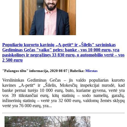
Populiarių kurorto kavinių „A-petit“ ir „Šilelis" savininkas
Gediminas Gečas "vaiko" peles: banke - vos 10 000 eurų, yra
pasiskolinęs ir negrąžinęs 33 830 eurų, o automobilio vertė – vos
2 500 eurų
"Palangos tilto" informacija, 2020 08 07 | Rubrika:
Miestas
Verslininkas Gediminas Gečas – jis valdo populiarias kurorto
kavines „A-petit“ ir „Šilelis, Mokesčių inspekcijai nurodė, kad
banke pernai turėjo 10 000 eurų, buto, kuriame gyvena, vertė yra
vos 39 tūkstančiai eurų, kitų statinių – sodo namelių, garažų,
inžinerinių statinių – vertė yra 32 600 eurų, valdomų žemės sklypų
vertė yra 76 000 eurų, yra...