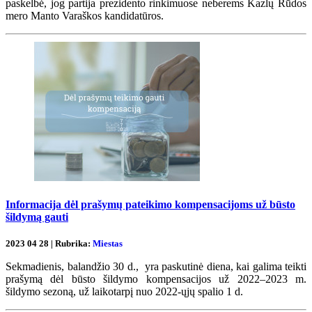
paskelbė, jog partija prezidento rinkimuose neberems Kazlų Rūdos
mero Manto Varaškos kandidatūros.
Informacija dėl prašymų pateikimo kompensacijoms už būsto
šildymą gauti
2023 04 28 | Rubrika:
Miestas
Sekmadienis, balandžio 30 d., yra paskutinė diena, kai galima teikti
prašymą dėl būsto šildymo kompensacijos už 2022–2023 m.
šildymo sezoną, už laikotarpį nuo 2022-ųjų spalio 1 d.