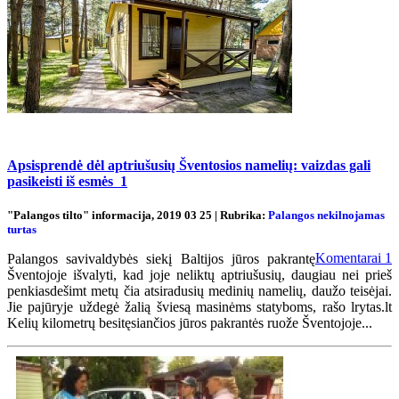
Apsisprendė dėl aptriušusių Šventosios namelių: vaizdas gali
pasikeisti iš esmės
1
"Palangos tilto" informacija, 2019 03 25 | Rubrika:
Palangos nekilnojamas
turtas
Komentarai
1
Palangos savivaldybės siekį Baltijos jūros pakrantę
Šventojoje išvalyti, kad joje neliktų aptriušusių, daugiau nei prieš
penkiasdešimt metų čia atsiradusių medinių namelių, daužo teisėjai.
Jie pajūryje uždegė žalią šviesą masinėms statyboms, rašo lrytas.lt
Kelių kilometrų besitęsiančios jūros pakrantės ruože Šventojoje...