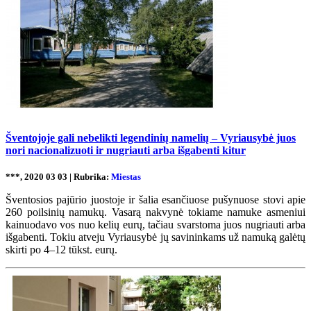
Šventojoje gali nebelikti legendinių namelių – Vyriausybė juos
nori nacionalizuoti ir nugriauti arba išgabenti kitur
***, 2020 03 03 | Rubrika:
Miestas
Šventosios pajūrio juostoje ir šalia esančiuose pušynuose stovi apie
260 poilsinių namukų. Vasarą nakvynė tokiame namuke asmeniui
kainuodavo vos nuo kelių eurų, tačiau svarstoma juos nugriauti arba
išgabenti. Tokiu atveju Vyriausybė jų savininkams už namuką galėtų
skirti po 4–12 tūkst. eurų.