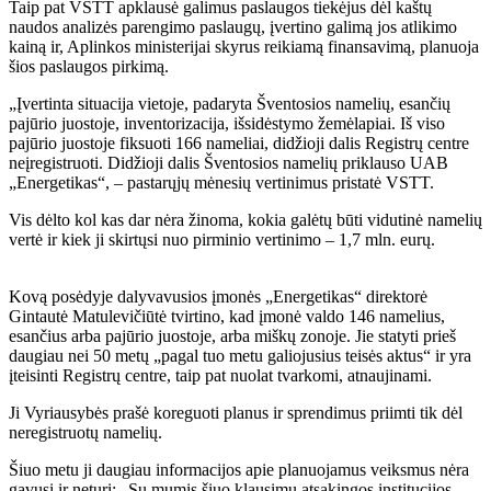
Taip pat VSTT apklausė galimus paslaugos tiekėjus dėl kaštų
naudos analizės parengimo paslaugų, įvertino galimą jos atlikimo
kainą ir, Aplinkos ministerijai skyrus reikiamą finansavimą, planuoja
šios paslaugos pirkimą.
„Įvertinta situacija vietoje, padaryta Šventosios namelių, esančių
pajūrio juostoje, inventorizacija, išsidėstymo žemėlapiai. Iš viso
pajūrio juostoje fiksuoti 166 nameliai, didžioji dalis Registrų centre
neįregistruoti. Didžioji dalis Šventosios namelių priklauso UAB
„Energetikas“, – pastarųjų mėnesių vertinimus pristatė VSTT.
Vis dėlto kol kas dar nėra žinoma, kokia galėtų būti vidutinė namelių
vertė ir kiek ji skirtųsi nuo pirminio vertinimo – 1,7 mln. eurų.
Kovą posėdyje dalyvavusios įmonės „Energetikas“ direktorė
Gintautė Matulevičiūtė tvirtino, kad įmonė valdo 146 namelius,
esančius arba pajūrio juostoje, arba miškų zonoje. Jie statyti prieš
daugiau nei 50 metų „pagal tuo metu galiojusius teisės aktus“ ir yra
įteisinti Registrų centre, taip pat nuolat tvarkomi, atnaujinami.
Ji Vyriausybės prašė koreguoti planus ir sprendimus priimti tik dėl
neregistruotų namelių.
Šiuo metu ji daugiau informacijos apie planuojamus veiksmus nėra
gavusi ir neturi: „Su mumis šiuo klausimu atsakingos institucijos