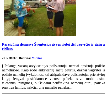
Pareigūnų dėmesys Šventosios gyvenvietei dėl vagysčių ir gaisrų
rizikos
2017 08 07 | Rubrika:
Miestas
Į Palangą vasarą atvykstantys poilsiautojai neretai apsistoja poilsio
nameliuose. Kaip rodo ankstesnių metų patirtis, dažnai vagystės iš
poilsio namelių įvykdomos, kai atsipalaidavę poilsiautojai prie atvirų
langų lengvai pasiekiamose vietose palieka savo mobiliuosius
telefonus, pinigines, o išeidami neužrakina namelių durų, palieka
pravirus langus, nakčiai prie namelių palieka...
Renginių kalendorius