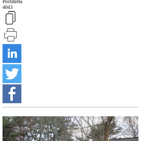
Peržiūrėta
4043