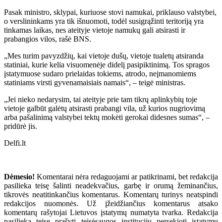
Pasak ministro, sklypai, kuriuose stovi namukai, priklauso valstybei,
o verslininkams yra tik išnuomoti, todėl susigrąžinti teritoriją yra
tinkamas laikas, nes ateityje vietoje namukų gali atsirasti ir
prabangios vilos, rašė BNS.
„Mes turim pavyzdžių, kai vietoje dušų, vietoje tualetų atsiranda
statiniai, kurie kelia visuomenėje didelį pasipiktinimą. Tos spragos
įstatymuose sudaro prielaidas tokiems, atrodo, neįmanomiems
statiniams virsti gyvenamaisiais namais“, – teigė ministras.
„Jei nieko nedarysim, tai ateityje prie tam tikrų aplinkybių toje
vietoje galbūt galėtų atsirasti prabangi vila, už kurios nugriovimą
arba pašalinimą valstybei tektų mokėti gerokai didesnes sumas“, –
pridūrė jis.
Delfi.lt
Dėmesio!
Komentarai nėra redaguojami ar patikrinami, bet redakcija
pasilieka teisę šalinti neadekvačius, garbę ir orumą žeminančius,
tikrovės neatitinkančius komentarus. Komentarų turinys neatspindi
redakcijos nuomonės. Už įžeidžiančius komentarus atsako
komentarų rašytojai Lietuvos įstatymų numatyta tvarka. Redakcija
pasilieka teisę prašyti teisėsaugos institucijų persekioti įstatymų