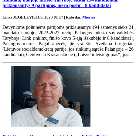
priklausantys 9 partijoms, mero posto – 8 kandidatai
Linas JEGELEVIČIUS, 2023 01 17 | Rubrika:
Miestas
Devynioms politinėms partijoms priklausantys 194 asmenys sieks 21
mandato naujoje, 2023-2027 metų, Palangos miesto savivaldybės
Taryboje. Link rinkimų finišo kovo 5-ąją išskubėjo ir 8 kandidatai į
Palangos merus. Pagal abėcėlę jie yra šie: Svetlana Grigorian
(Lietuvos socialdemokratų partija, jos rinkimų sąraše Palangoje – 26
kandidatai), Genoveita Krasauskienė („Laisvė ir teisingumas“, jos...