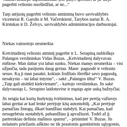
pagerbti velionio nuoširdžiai, ar ne...“
Tarp atėjusių pagerbti velionio atminimą buvo savivaldybės
vicemerai R. Garolis ir M. Vačerskienė, Tarybos nariai R. A.
Kirstukas ir D. Želvys, savivaldybės administracijos darbuotojai.
Niekas vairuotojo nesmerkia
Ketvirtadienį velionio atmintį pagerbė ir L. Serapiną nubloškęs
Palangos verslininkas Vidas Buzas. „Ketvirtadienį dalyvavau
mišiose. Man dabar yra labai sunku. Niekas manęs nesmerkia – visi
užjaučia, tada pasijuntu daug geriau. Mane paguodė ir velionio
sesuo. Ką ji man pasakė, kokiais žodžiais išreiškė savo paguodą,
nesakysiu – tai labai intymu“, - sakė „Palangos tiltui“ V. Buzas.
„Taip gali atsitikti kiekvienam“, - kartojo verslininkas. Jis sakė
dalyvausiąs L. Serapino laidotuvėse ir mąstąs apie auką bažnyčiai.
Jis neigia kai kurių liudytojų tvirtinimus, kad per perėją važiavęs
labai greitai ar kad lenkė perėjoje kitą automobilį. „Kai perėjoje
pamačiau žmogų, iškart bandžiau stabdyti. Kai pamačiau, kad
nesugebėsiu sustabdyti, pabandžiau jį apvažiuoti. Todėl aš jį
partrenkiau dešiniu mašinos sparnu“, - prisiminė V. Buzas. Jis
nelaimės priežastis aiškino ne tik prastomis gamtinėmis sąlygomis,