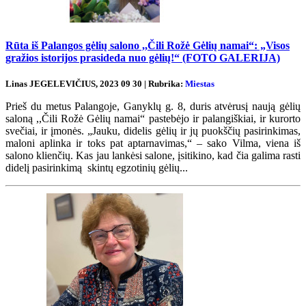
Rūta iš Palangos gėlių salono ,,Čili Rožė Gėlių namai“: „Visos
gražios istorijos prasideda nuo gėlių!“ (FOTO GALERIJA)
Linas JEGELEVIČIUS, 2023 09 30 | Rubrika:
Miestas
Prieš du metus Palangoje, Ganyklų g. 8, duris atvėrusį naują gėlių
saloną ,,Čili Rožė Gėlių namai“ pastebėjo ir palangiškiai, ir kurorto
svečiai, ir įmonės. „Jauku, didelis gėlių ir jų puokščių pasirinkimas,
maloni aplinka ir toks pat aptarnavimas,“ – sako Vilma, viena iš
salono klienčių. Kas jau lankėsi salone, įsitikino, kad čia galima rasti
didelį pasirinkimą skintų egzotinių gėlių...