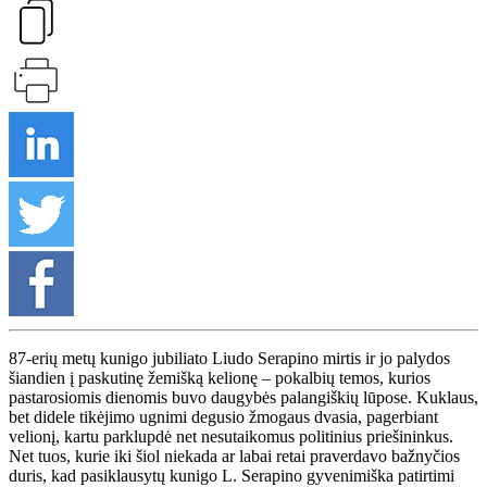
87-erių metų kunigo jubiliato Liudo Serapino mirtis ir jo palydos
šiandien į paskutinę žemišką kelionę – pokalbių temos, kurios
pastarosiomis dienomis buvo daugybės palangiškių lūpose. Kuklaus,
bet didele tikėjimo ugnimi degusio žmogaus dvasia, pagerbiant
velionį, kartu parklupdė net nesutaikomus politinius priešininkus.
Net tuos, kurie iki šiol niekada ar labai retai praverdavo bažnyčios
duris, kad pasiklausytų kunigo L. Serapino gyvenimiška patirtimi