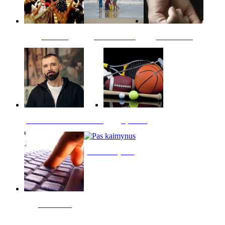
Kultūra
Jūros vaikai
Kriminalai
PT redaktoriaus skiltis
Sportas
Pas kaimynus
Skelbimai