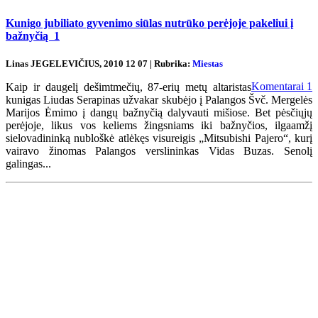
Kunigo jubiliato gyvenimo siūlas nutrūko perėjoje pakeliui į
bažnyčią
1
Linas JEGELEVIČIUS, 2010 12 07 | Rubrika:
Miestas
Komentarai
1
Kaip ir daugelį dešimtmečių, 87-erių metų altaristas
kunigas Liudas Serapinas užvakar skubėjo į Palangos Švč. Mergelės
Marijos Ėmimo į dangų bažnyčią dalyvauti mišiose. Bet pėsčiųjų
perėjoje, likus vos keliems žingsniams iki bažnyčios, ilgaamžį
sielovadininką nubloškė atlėkęs visureigis „Mitsubishi Pajero“, kurį
vairavo žinomas Palangos verslininkas Vidas Buzas. Senolį
galingas...
Renginių kalendorius