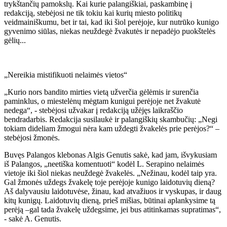
trykštančių pamokslų. Kai kurie palangiškiai, paskambinę į
redakciją, stebėjosi ne tik tokiu kai kurių miesto politikų
veidmainiškumu, bet ir tai, kad iki šiol perėjoje, kur nutrūko kunigo
gyvenimo siūlas, niekas neuždegė žvakutės ir nepadėjo puokštelės
gėlių...
„Nereikia mistifikuoti nelaimės vietos“
„Kurio nors bandito mirties vietą užverčia gėlėmis ir surenčia
paminklus, o miestelėnų mėgtam kunigui perėjoje net žvakutė
nedega“, - stebėjosi užvakar į redakciją užėjęs laikraščio
bendradarbis. Redakcija susilaukė ir palangiškių skambučių: „Negi
tokiam dideliam žmogui nėra kam uždegti žvakelės prie perėjos?“ –
stebėjosi žmonės.
Buvęs Palangos klebonas Algis Genutis sakė, kad jam, išvykusiam
iš Palangos, „neetiška komentuoti“ kodėl L. Serapino nelaimės
vietoje iki šiol niekas neuždegė žvakelės. „Nežinau, kodėl taip yra.
Gal žmonės uždegs žvakelę toje perėjoje kunigo laidotuvių dieną?
Aš dalyvausiu laidotuvėse, žinau, kad atvažiuos ir vyskupas, ir daug
kitų kunigų. Laidotuvių dieną, prieš mišias, būtinai aplankysime tą
perėją –gal tada žvakelę uždegsime, jei bus atitinkamas supratimas“,
- sakė A. Genutis.