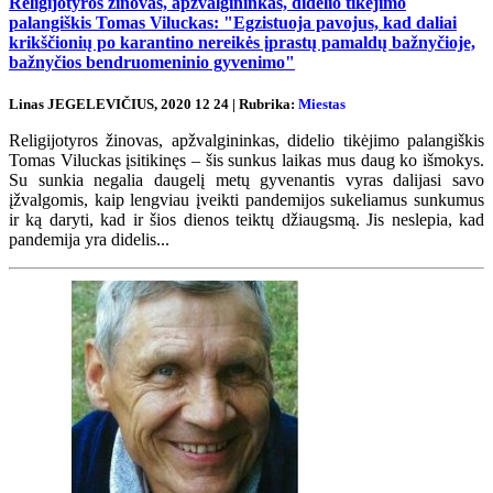
Religijotyros žinovas, apžvalgininkas, didelio tikėjimo
palangiškis Tomas Viluckas: "Egzistuoja pavojus, kad daliai
krikščionių po karantino nereikės įprastų pamaldų bažnyčioje,
bažnyčios bendruomeninio gyvenimo"
Linas JEGELEVIČIUS, 2020 12 24 | Rubrika:
Miestas
Religijotyros žinovas, apžvalgininkas, didelio tikėjimo palangiškis
Tomas Viluckas įsitikinęs – šis sunkus laikas mus daug ko išmokys.
Su sunkia negalia daugelį metų gyvenantis vyras dalijasi savo
įžvalgomis, kaip lengviau įveikti pandemijos sukeliamus sunkumus
ir ką daryti, kad ir šios dienos teiktų džiaugsmą. Jis neslepia, kad
pandemija yra didelis...