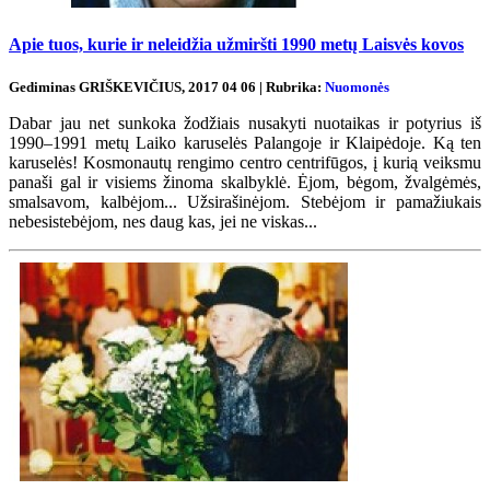
Apie tuos, kurie ir neleidžia užmiršti 1990 metų Laisvės kovos
Gediminas GRIŠKEVIČIUS, 2017 04 06 | Rubrika:
Nuomonės
Dabar jau net sunkoka žodžiais nusakyti nuotaikas ir potyrius iš
1990–1991 metų Laiko karuselės Palangoje ir Klaipėdoje. Ką ten
karuselės! Kosmonautų rengimo centro centrifūgos, į kurią veiksmu
panaši gal ir visiems žinoma skalbyklė. Ėjom, bėgom, žvalgėmės,
smalsavom, kalbėjom... Užsirašinėjom. Stebėjom ir pamažiukais
nebesistebėjom, nes daug kas, jei ne viskas...