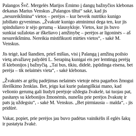
Palangos Švč. Mergelės Marijos Ėmimo į dangų bažnyčios klebonas
dekanas Marius Venskus „Palangos tiltui“ sakė, kad jis
„nesureikšmina“ vietos – perėjos – kur beveik nutrūko kunigo
jubiliato gyvenimas. „Žvakutė kunigo atminimui dega ten, kur jis
spinduliavo ir sėjo gerumą – klausykloje. Vietos, kur jis buvo
sunkiai sužalotas ar iškeliavo į amžinybę – perėjos ar ligoninės – aš
nesureikšminu. Nereikia mistifikuoti mirties vietos“, - sakė M.
Venskus.
Jis teigė, kad šiandien, prieš mišias, visi į Palangą į amžiną poilsio
vietą atvažiavę palydėti L. Serapiną kunigai eis per lemtingą perėją
iš klebonijos į bažnyčią. „Tai bus, tikiu, didelė, įspūdinga eisena, bet
perėja – tik nelaimės vieta“, - sakė klebonas.
„Žvakutės ar gėlių padėjimas nelaimės vietoje nėra pagarbos žmogui
išreiškimo ženklas. Bet, jeigu kai kurie palangiškiai mano, kad
velionio gerumą gali liudyti perėjoje uždegta žvakelė, tai tuojau pat,
pasitaręs su klebonijos žmonėmis, nunešiu prie perėjos žvakutę ir
pats ją uždegsiu“, - sakė M. Venskus. „Bet pirmiausia – malda“, - jis
pridūrė.
Vakar, popiet, prie perėjos jau buvo padėtas vainikėlis iš eglės šakų
ir pastatyta žvakė.