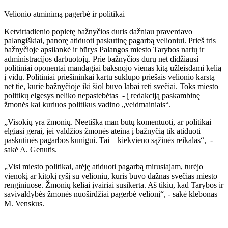
Velionio atminimą pagerbė ir politikai
Ketvirtadienio popietę bažnyčios duris dažniau praverdavo
palangiškiai, panorę atiduoti paskutinę pagarbą velioniui. Prieš tris
bažnyčioje apsilankė ir būrys Palangos miesto Tarybos narių ir
administracijos darbuotojų. Prie bažnyčios durų net didžiausi
politiniai oponentai mandagiai baksnojo vienas kitą užleisdami kelią
į vidų. Politiniai priešininkai kartu suklupo priešais velionio karstą –
net tie, kurie bažnyčioje iki šiol buvo labai reti svečiai. Toks miesto
politikų elgesys neliko nepastebėtas - į redakciją paskambinę
žmonės kai kuriuos politikus vadino „veidmainiais“.
„Visokių yra žmonių. Neetiška man būtų komentuoti, ar politikai
elgiasi gerai, jei valdžios žmonės ateina į bažnyčią tik atiduoti
paskutinės pagarbos kunigui. Tai – kiekvieno sąžinės reikalas“, -
sakė A. Genutis.
„Visi miesto politikai, atėję atiduoti pagarbą mirusiajam, turėjo
vienokį ar kitokį ryšį su velioniu, kuris buvo dažnas svečias miesto
renginiuose. Žmonių keliai įvairiai susikerta. Aš tikiu, kad Tarybos ir
savivaldybės žmonės nuoširdžiai pagerbė velionį“, - sakė klebonas
M. Venskus.