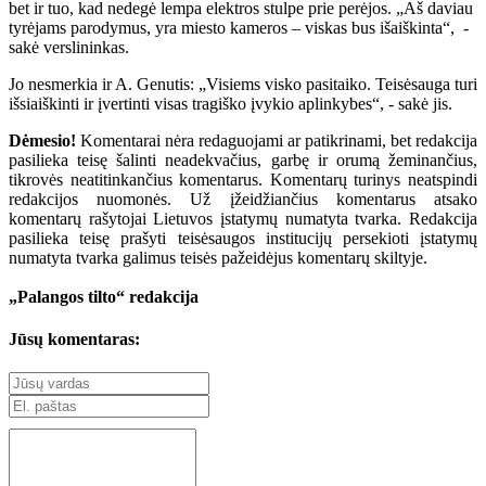
bet ir tuo, kad nedegė lempa elektros stulpe prie perėjos. „Aš daviau
tyrėjams parodymus, yra miesto kameros – viskas bus išaiškinta“, -
sakė verslininkas.
Jo nesmerkia ir A. Genutis: „Visiems visko pasitaiko. Teisėsauga turi
išsiaiškinti ir įvertinti visas tragiško įvykio aplinkybes“, - sakė jis.
Dėmesio!
Komentarai nėra redaguojami ar patikrinami, bet redakcija
pasilieka teisę šalinti neadekvačius, garbę ir orumą žeminančius,
tikrovės neatitinkančius komentarus. Komentarų turinys neatspindi
redakcijos nuomonės. Už įžeidžiančius komentarus atsako
komentarų rašytojai Lietuvos įstatymų numatyta tvarka. Redakcija
pasilieka teisę prašyti teisėsaugos institucijų persekioti įstatymų
numatyta tvarka galimus teisės pažeidėjus komentarų skiltyje.
„Palangos tilto“ redakcija
Jūsų komentaras: