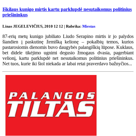
Iškilaus kunigo mirtis kartu parklupdė nesutaikomus politinius
priešininkus
Linas JEGELEVIČIUS, 2010 12 12 | Rubrika:
Miestas
87-erių metų kunigo jubiliato Liudo Serapino mirtis ir jo palydos
šiandien į paskutinę žemišką kelionę – pokalbių temos, kurios
pastarosiomis dienomis buvo daugybės palangiškių lūpose. Kuklaus,
bet didele tikėjimo ugnimi degusio žmogaus dvasia, pagerbiant
velionį, kartu parklupdė net nesutaikomus politinius priešininkus.
Net tuos, kurie iki šiol niekada ar labai retai praverdavo bažnyčios...