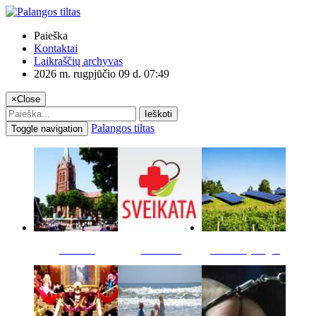
Paieška
Kontaktai
Laikraščių archyvas
2026 m. rugpjūčio 09 d. 07:49
×
Close
Ieškoti
Palangos tiltas
Toggle navigation
Miestas
Sveikata
Verslas pinigai