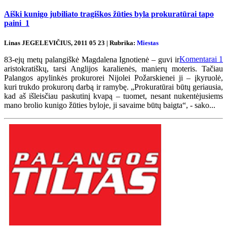
Aiški kunigo jubiliato tragiškos žūties byla prokuratūrai tapo
paini
1
Linas JEGELEVIČIUS, 2011 05 23 | Rubrika:
Miestas
Komentarai
1
83-ejų metų palangiškė Magdalena Ignotienė – guvi ir
aristokratiškų, tarsi Anglijos karalienės, manierų moteris. Tačiau
Palangos apylinkės prokurorei Nijolei Požarskienei ji – įkyruolė,
kuri trukdo prokurorų darbą ir ramybę. „Prokuratūrai būtų geriausia,
kad aš išleisčiau paskutinį kvapą – tuomet, nesant nukentėjusiems
mano brolio kunigo žūties byloje, ji savaime būtų baigta“, - sako...