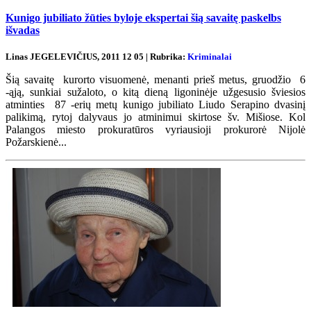
Kunigo jubiliato žūties byloje ekspertai šią savaitę paskelbs
išvadas
Linas JEGELEVIČIUS, 2011 12 05 | Rubrika:
Kriminalai
Šią savaitę kurorto visuomenė, menanti prieš metus, gruodžio 6
-ąją, sunkiai sužaloto, o kitą dieną ligoninėje užgesusio šviesios
atminties 87 -erių metų kunigo jubiliato Liudo Serapino dvasinį
palikimą, rytoj dalyvaus jo atminimui skirtose šv. Mišiose. Kol
Palangos miesto prokuratūros vyriausioji prokurorė Nijolė
Požarskienė...