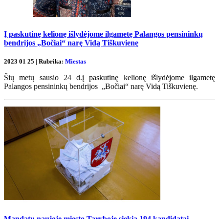
Į paskutinę kelionę išlydėjome ilgametę Palangos pensininkų
bendrijos „Bočiai“ narę Vidą Tiškuvienę
2023 01 25 | Rubrika:
Miestas
Šių metų sausio 24 d.į paskutinę kelionę išlydėjome ilgametę
Palangos pensininkų bendrijos „Bočiai“ narę Vidą Tiškuvienę.
Mandatų naujoje miesto Taryboje siekia 194 kandidatai,