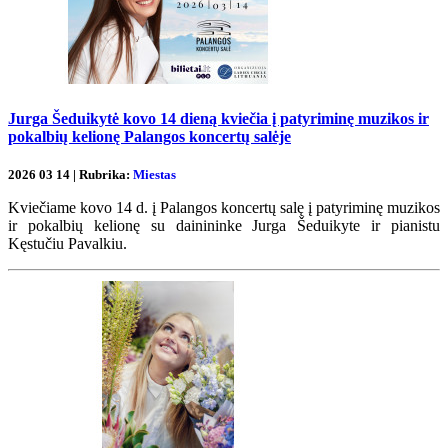
Jurga Šeduikytė kovo 14 dieną kviečia į patyriminę muzikos ir
pokalbių kelionę Palangos koncertų salėje
2026 03 14 | Rubrika:
Miestas
Kviečiame kovo 14 d. į Palangos koncertų salę į patyriminę muzikos
ir pokalbių kelionę su dainininke Jurga Šeduikyte ir pianistu
Kęstučiu Pavalkiu.