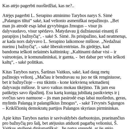
Kas atėjo pagerbti nuoširdžiai, kas ne?..
Atėjęs pagerbti L. Serapino atminimo Tarybos narys S. Simė
„Palangos tiltui“ sakė, kad velionio asmeniškai nepažinojo. „Bet
man jis atrodė esąs labai gyvybingas žmogus – visur jis
dalyvaudavo, visur spėdavo. Matydavau jį dažniausiai einantį iš
parapijos į bažnyčią“, - sakė S. Simė. Jis prisipažino, kad neatmenąs,
ar kada nors dalyvavo L. Serapino laikomose mišiose. „Nedažnai
nueinu į bažnyčią“, - sakė liberalcentristas. Jis girdėjęs, kad
bandoma ieškoti nelaimės kaltininkų: „Kaltinami dabar visi – ir
vairuotojas, ir komunalininkai, ir gamta, - bet dabar per vėlu ieškoti
kaltų“, - sakė politikas.
Kitas Tarybos narys, Šarūnas Vaitkus, sakė, kad daug metų
pažinojęs velionį. „Mačiau ir bendravau su juo ne tik renginiuose,
bet ir bažnyčioje – esu tikintis - kone kiekvieną sekmadienį
dalyvauju mišiose. Ir savo vaikus mokau tikėjimo. Tik jam esu
patikėjęs savo išpažintį. Esu kartą kunigą jubiliatą pasikvietęs ir į
svečius savo namuose – jis man pasirodė esąs labai nuoširdus, geras,
mylintis Palangą ir palangiškius žmogus“, - sakė Tėvynės Sąjungos
– Krikščionių demokratų partijos Palangos skyriaus pirmininkas.
Apie kitus Tarybos narius ir savivaldybės darbuotojus, praeinančius
pro bažnyčią pro šalį, bet atėjusius atiduoti pagarbą velioniui, Š.
Vaitkus atsiliepė diplomatiškai: „Jie patys sprendė, ar jie atėjo