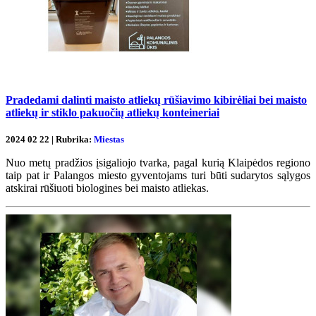
Pradedami dalinti maisto atliekų rūšiavimo kibirėliai bei maisto
atliekų ir stiklo pakuočių atliekų konteineriai
2024 02 22 | Rubrika:
Miestas
Nuo metų pradžios įsigaliojo tvarka, pagal kurią Klaipėdos regiono
taip pat ir Palangos miesto gyventojams turi būti sudarytos sąlygos
atskirai rūšiuoti biologines bei maisto atliekas.