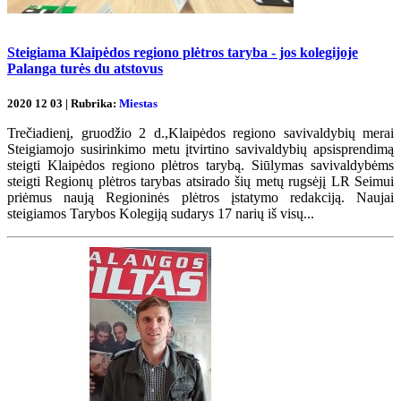
Steigiama Klaipėdos regiono plėtros taryba - jos kolegijoje
Palanga turės du atstovus
2020 12 03 | Rubrika:
Miestas
Trečiadienį, gruodžio 2 d.,Klaipėdos regiono savivaldybių merai
Steigiamojo susirinkimo metu įtvirtino savivaldybių apsisprendimą
steigti Klaipėdos regiono plėtros tarybą. Siūlymas savivaldybėms
steigti Regionų plėtros tarybas atsirado šių metų rugsėjį LR Seimui
priėmus naują Regioninės plėtros įstatymo redakciją. Naujai
steigiamos Tarybos Kolegiją sudarys 17 narių iš visų...