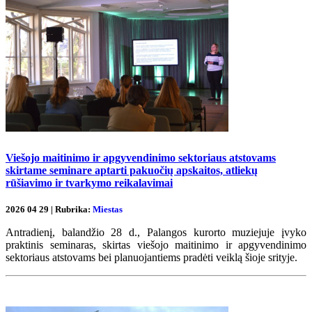
Viešojo maitinimo ir apgyvendinimo sektoriaus atstovams
skirtame seminare aptarti pakuočių apskaitos, atliekų
rūšiavimo ir tvarkymo reikalavimai
2026 04 29 | Rubrika:
Miestas
Antradienį, balandžio 28 d., Palangos kurorto muziejuje įvyko
praktinis seminaras, skirtas viešojo maitinimo ir apgyvendinimo
sektoriaus atstovams bei planuojantiems pradėti veiklą šioje srityje.