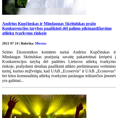
Andrius Kupčinskas ir Mindaugas Skritulskas prašo
Konkurencijos tarybos paaiškinti dėl galimo piktnaudžiavimo
atliekų tvarkymo rinkoje
2021 07 24 | Rubrika:
Miestas
Seimo Ekonomikos komiteto nariai Andrius Kupčinskas ir
Mindaugas Skritulskas praėjusią savaitę pakartotinai kreipėsi į
Konkurencijos tarybą dėl padėties Lietuvos atliekų tvarkymo
rinkoje, prašydami detaliau paaiškinti atlikto preliminaraus vertinimo
turinį, kuriuo neįžvelgta, kad UAB „Ecoservis“ ir UAB „Econovus“
bei kitos komunalinių atliekų tvarkymo paslaugas teikiančios įmonės
yra galimai...