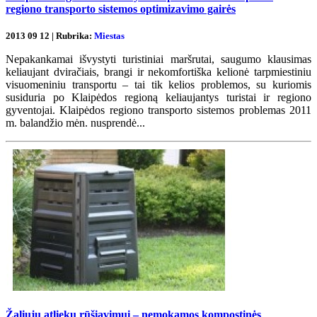
regiono transporto sistemos optimizavimo gairės
2013 09 12 | Rubrika:
Miestas
Nepakankamai išvystyti turistiniai maršrutai, saugumo klausimas
keliaujant dviračiais, brangi ir nekomfortiška kelionė tarpmiestiniu
visuomeniniu transportu – tai tik kelios problemos, su kuriomis
susiduria po Klaipėdos regioną keliaujantys turistai ir regiono
gyventojai. Klaipėdos regiono transporto sistemos problemas 2011
m. balandžio mėn. nusprendė...
Žaliųjų atliekų rūšiavimui – nemokamos kompostinės