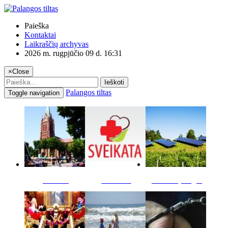
Paieška
Kontaktai
Laikraščių archyvas
2026 m. rugpjūčio 09 d. 16:31
×
Close
Ieškoti
Palangos tiltas
Toggle navigation
Miestas
Sveikata
Verslas pinigai