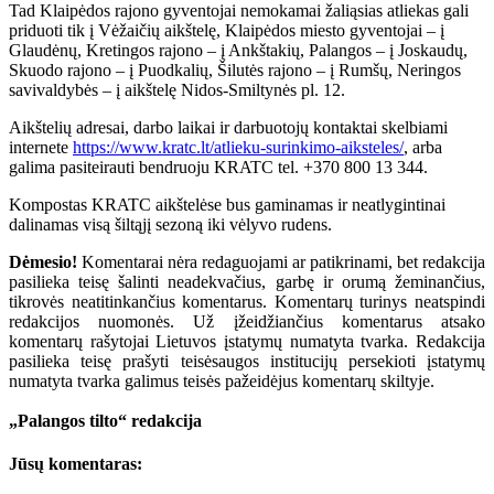
Tad Klaipėdos rajono gyventojai nemokamai žaliąsias atliekas gali
priduoti tik į Vėžaičių aikštelę, Klaipėdos miesto gyventojai – į
Glaudėnų, Kretingos rajono – į Ankštakių, Palangos – į Joskaudų,
Skuodo rajono – į Puodkalių, Šilutės rajono – į Rumšų, Neringos
savivaldybės – į aikštelę Nidos-Smiltynės pl. 12.
Aikštelių adresai, darbo laikai ir darbuotojų kontaktai skelbiami
internete
https://www.kratc.lt/atlieku-surinkimo-aiksteles/
, arba
galima pasiteirauti bendruoju KRATC tel. +370 800 13 344.
Kompostas KRATC aikštelėse bus gaminamas ir neatlygintinai
dalinamas visą šiltąjį sezoną iki vėlyvo rudens.
Dėmesio!
Komentarai nėra redaguojami ar patikrinami, bet redakcija
pasilieka teisę šalinti neadekvačius, garbę ir orumą žeminančius,
tikrovės neatitinkančius komentarus. Komentarų turinys neatspindi
redakcijos nuomonės. Už įžeidžiančius komentarus atsako
komentarų rašytojai Lietuvos įstatymų numatyta tvarka. Redakcija
pasilieka teisę prašyti teisėsaugos institucijų persekioti įstatymų
numatyta tvarka galimus teisės pažeidėjus komentarų skiltyje.
„Palangos tilto“ redakcija
Jūsų komentaras: