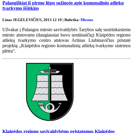
Palangiškiai iš pirmų lūpų sužinojo apie komunalinių atliekų
tvarkymo iššūkius
Linas JEGELEVIČIUS, 2013 12 19 | Rubrika:
Miestas
Užvakar į Palangos miesto savivaldybės Tarybos salę susirinkusiems
miesto atstovams (daugiausiai buvo seniūnaičių) Klaipėdos regiono
atliekų tvarkymo centro atstovas Arūnas Liubinavičius pristatė
projektą „Klaipėdos regiono komunalinių atliekų tvarkymo sistemos
plėtra“.
Klaipėdos regiono savivaldybėms pristatomos Klaipėdos