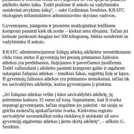
aikštelės darbo laiku. Todėl prašome iš anksto su vadybininku
susiderinti atvykimo laiką“, – sakė Gediminas Sendrius, KRATC
ekologinės infrastruktūros administravimo skyriaus vadovas.
Gyventojams, įstaigoms ir įmonėms neatlygintinai leidžiama
komposto pasiimti kiek tik norite – kiekiai nėra ribojami. Tačiau jei
ketinate pasikrauti daugiau nei 500 kilogramų, būtina susiderinti su
vadybininku iš anksto.
KRATC administruojamose žaliųjų atliekų aikštelėse nenutrūkstamu
ciklu visus metus iš gyventojų bei įmonių priimamos žaliosios
atliekos yra perdirbamos, išsijojamos ir paverčiamos juodžemiu.
Todėl važiuodami į aikšteles pasiimti komposto galite ir atgabenti
sukauptas žaliąsias atliekas – smulkias šakas, sugrėbtą žolę ar lapus.
Iš gyventojų žaliosios atliekos yra priimamos nemokamai, tačiau tik
tos savivaldybės aikštelėje, kurios gyventojams ji priskirta.
„Jei žaliąsias atliekas vešite į kitos savivaldybės aikštelę, jų
priėmimas kainuos 35 eurus už toną. Suprantame, kad ši tvarka
nepatogi gyventojams, tačiau negalime jos pakeisti - tai susiję su
griežta mokesčių apskaičiavimo tvarka. Kiekviena regiono
savivaldybė savarankiškai renka rinkliavą ir atsiskaito už savo
gyventojų atgabentas atliekas į jiems skirtą aikštelę“, – aiškino G.
Sendrius.