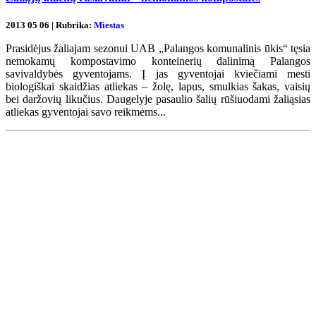
2013 05 06 | Rubrika:
Miestas
Prasidėjus žaliajam sezonui UAB „Palangos komunalinis ūkis“ tęsia
nemokamų kompostavimo konteinerių dalinimą Palangos
savivaldybės gyventojams. Į jas gyventojai kviečiami mesti
biologiškai skaidžias atliekas – žolę, lapus, smulkias šakas, vaisių
bei daržovių likučius. Daugelyje pasaulio šalių rūšiuodami žaliąsias
atliekas gyventojai savo reikmėms...
Renginių kalendorius