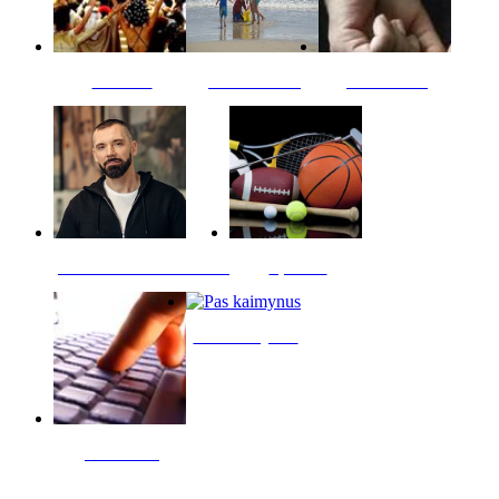
Kultūra
Jūros vaikai
Kriminalai
PT redaktoriaus skiltis
Sportas
Pas kaimynus
Skelbimai