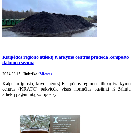
Klaipėdos regiono atliekų tvarkymo centras pradeda komposto
dalinimo sezoną
2024 03 15 | Rubrika:
Miestas
Kaip jau įprasta, kovo mėnesį Klaipėdos regiono atliekų tvarkymo
centras (KRATC) pakviečia visus norinčius pasiimti iš žaliųjų
atliekų pagamintą kompostą.