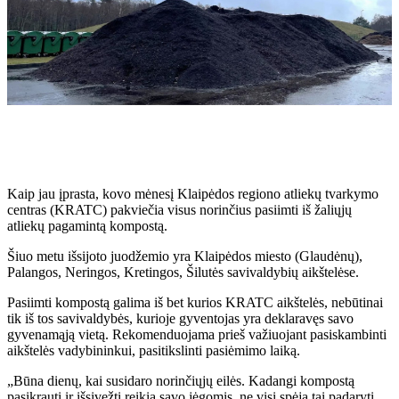
Kaip jau įprasta, kovo mėnesį Klaipėdos regiono atliekų tvarkymo
centras (KRATC) pakviečia visus norinčius pasiimti iš žaliųjų
atliekų pagamintą kompostą.
Šiuo metu išsijoto juodžemio yra Klaipėdos miesto (Glaudėnų),
Palangos, Neringos, Kretingos, Šilutės savivaldybių aikštelėse.
Pasiimti kompostą galima iš bet kurios KRATC aikštelės, nebūtinai
tik iš tos savivaldybės, kurioje gyventojas yra deklaravęs savo
gyvenamąją vietą. Rekomenduojama prieš važiuojant pasiskambinti
aikštelės vadybininkui, pasitikslinti pasiėmimo laiką.
„Būna dienų, kai susidaro norinčiųjų eilės. Kadangi kompostą
pasikrauti ir išsivežti reikia savo jėgomis, ne visi spėja tai padaryti