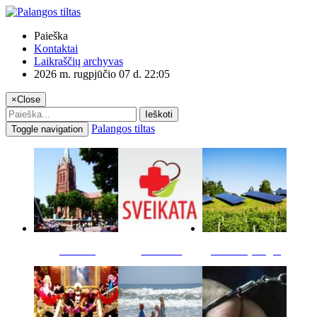
Paieška
Kontaktai
Laikraščių archyvas
2026 m. rugpjūčio 07 d. 22:05
×
Close
Ieškoti
Palangos tiltas
Toggle navigation
Miestas
Sveikata
Verslas pinigai