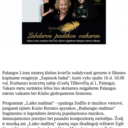
Palangos Lions moterų klubas kviečia sudalyvauti gerumo ir šilumos
kupiname renginyje „Sapnuok baltai“, kuris vyks spalio 16 d. 18.00
val. Kurhauzo koncertų salėje (Grafų Tiškevičių al.1, Palanga).
Vakaro metu surinktos lėšos bus skiriamos neįgaliems Palangos
miesto vaikams bei Klubo globojamoms šeimoms.
Programoje „Laiko malūnai“ - ypatinga žodžio ir muzikos vienovė,
jungianti epinės Kazio Borutos apysakos „Baltaragio malūnas“
fragmentus ir legendinės lietuvių populiariosios muzikos,
dainuojamosios poezijos bei pasaulio kompozitorių melodijas. Žodį
ir muziką ant „Laiko malūnų“ sparnų sups išradingoji režisierė Eglė