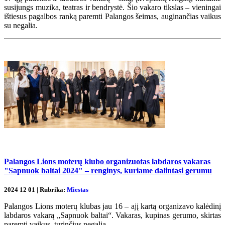
susijungs muzika, teatras ir bendrystė. Šio vakaro tikslas – vieningai
ištiesus pagalbos ranką paremti Palangos šeimas, auginančias vaikus
su negalia.
Palangos Lions moterų klubo organizuotas labdaros vakaras
"Sapnuok baltai 2024" – renginys, kuriame dalintasi gerumu
2024 12 01 | Rubrika:
Miestas
Palangos Lions moterų klubas jau 16 – ajį kartą organizavo kalėdinį
labdaros vakarą „Sapnuok baltai“. Vakaras, kupinas gerumo, skirtas
paremti vaikus, turinčius negalią.