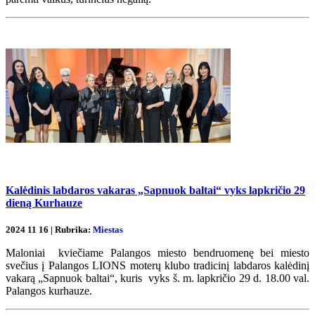
Kalėdinis labdaros vakaras „Sapnuok baltai“ vyks lapkričio 29
dieną Kurhauze
2024 11 16 | Rubrika:
Miestas
Maloniai kviečiame Palangos miesto bendruomenę bei miesto
svečius į Palangos LIONS moterų klubo tradicinį labdaros kalėdinį
vakarą „Sapnuok baltai“, kuris vyks š. m. lapkričio 29 d. 18.00 val.
Palangos kurhauze.