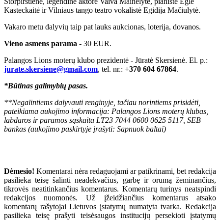
Storpirštienė, legendinė aktorė Vaiva Mainelytė, pianistė Eglė
Kasteckaitė ir Vilniaus tango teatro vokalistė Egidija Mačiulytė.
Vakaro metu dalyvių taip pat lauks aukcionas, loterija, dovanos.
Vieno asmens parama
- 30 EUR.
Palangos Lions moterų klubo prezidentė - Jūratė Skersienė. El. p.:
jurate.skersiene@gmail.com
, tel. nr.:
+370 604 67864
.
*Būtinas galimybių pasas.
**Negalintiems dalyvauti renginyje, tačiau norintiems prisidėti,
pateikiama aukojimo informacija: Palangos Lions moterų klubas,
labdaros ir paramos sąskaita LT23 7044 0600 0625 5117, SEB
bankas (aukojimo paskirtyje įrašyti: Sapnuok baltai)
Dėmesio!
Komentarai nėra redaguojami ar patikrinami, bet redakcija
pasilieka teisę šalinti neadekvačius, garbę ir orumą žeminančius,
tikrovės neatitinkančius komentarus. Komentarų turinys neatspindi
redakcijos nuomonės. Už įžeidžiančius komentarus atsako
komentarų rašytojai Lietuvos įstatymų numatyta tvarka. Redakcija
pasilieka teisę prašyti teisėsaugos institucijų persekioti įstatymų