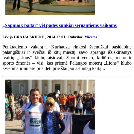
„Sapnuok baltai“ vėl padės sunkiai sergantiems vaikams
Livija GRAJAUSKIENĖ , 2014 12 01 | Rubrika:
Miestas
Penktadienio vakarą į Kurhauzą rinkosi šventiškai pasidabinę
palangiškiai ir svečiai iš kitų miestų, savo apranga išsiskiriantys
įvairių „Lions“ klubų atstovai, žinomi verslo, kultūros, meno ir
sporto žmonės – visi, kas priėmė Palangos moterų „Lions“ klubo
kvietimą ir nutarė prisidėti prie štai jau aštuntąjį kartą...