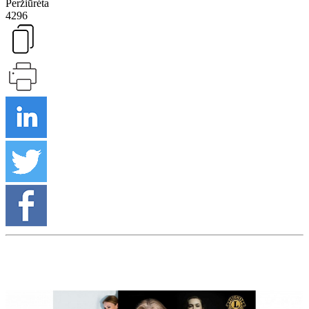
Peržiūrėta
4296