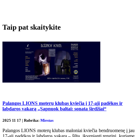
Taip pat skaitykite
Palangos LIONS moterų klubas kviečia į 17-ąjį padėkos ir
labdaros vakarą „Sapnuok baltai: sonata širdžiai“
2025 11 17 | Rubrika:
Miestas
Palangos LIONS moterų klubas maloniai kviečia bendruomenę į jau
17-ąjį padėkos ir labdaros vakarą – šiltą, įkvepiantį renginį, kuriame