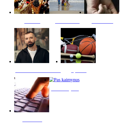
Kultūra
Jūros vaikai
Kriminalai
PT redaktoriaus skiltis
Sportas
Pas kaimynus
Skelbimai