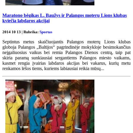
Maratono bėgikas L. Baužys ir Palangos moterų Lions klubas
kviečia labdaros akcijai
2014 10 13 | Rubrika:
Sportas
Septintus metus skaičiuojantis Palangos moterų Lions klubas
globoja Palangos „Baltijos“ pagrindinėje mokykloje besimokančius
neįgaliuosius vaikus bei remia Palangos Dienos centrą, taip pat
skiria paramą sunkiausiai sergantiems Palangos miesto vaikams,
kasmet rengia įvairias labdaros akcijas bei vakarus, kurių metu
renkamos lėšos tiems, kuriems labiausiai reikia mūsų...