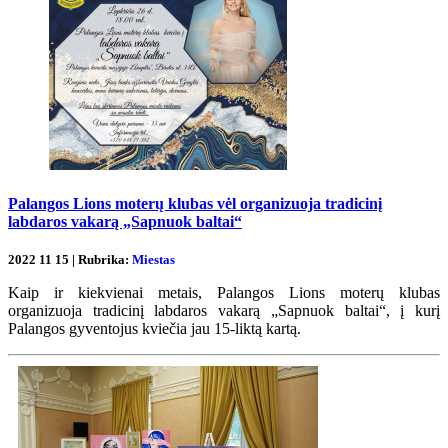
Palangos Lions moterų klubas vėl organizuoja tradicinį
labdaros vakarą „Sapnuok baltai“
2022 11 15 | Rubrika:
Miestas
Kaip ir kiekvienai metais, Palangos Lions moterų klubas
organizuoja tradicinį labdaros vakarą „Sapnuok baltai“, į kurį
Palangos gyventojus kviečia jau 15-liktą kartą.