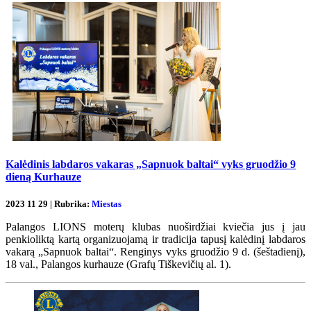
Kalėdinis labdaros vakaras „Sapnuok baltai“ vyks gruodžio 9
dieną Kurhauze
2023 11 29 | Rubrika:
Miestas
Palangos LIONS moterų klubas nuoširdžiai kviečia jus į jau
penkioliktą kartą organizuojamą ir tradicija tapusį kalėdinį labdaros
vakarą „Sapnuok baltai“. Renginys vyks gruodžio 9 d. (šeštadienį),
18 val., Palangos kurhauze (Grafų Tiškevičių al. 1).