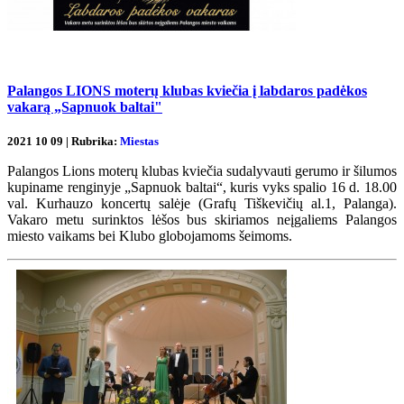
Palangos LIONS moterų klubas kviečia į labdaros padėkos
vakarą „Sapnuok baltai"
2021 10 09 | Rubrika:
Miestas
Palangos Lions moterų klubas kviečia sudalyvauti gerumo ir šilumos
kupiname renginyje „Sapnuok baltai“, kuris vyks spalio 16 d. 18.00
val. Kurhauzo koncertų salėje (Grafų Tiškevičių al.1, Palanga).
Vakaro metu surinktos lėšos bus skiriamos neįgaliems Palangos
miesto vaikams bei Klubo globojamoms šeimoms.