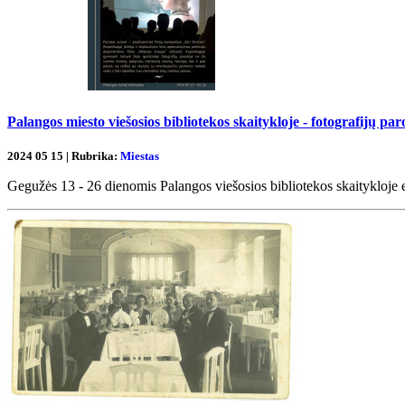
Palangos miesto viešosios bibliotekos skaitykloje - fotografijų pa
2024 05 15 | Rubrika:
Miestas
Gegužės 13 - 26 dienomis Palangos viešosios bibliotekos skaitykloje 