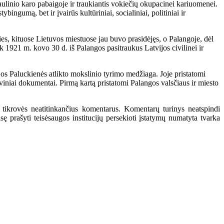
aulinio karo pabaigoje ir traukiantis vokiečių okupacinei kariuomenei.
bingumą, bet ir įvairūs kultūriniai, socialiniai, politiniai ir
es, kituose Lietuvos miestuose jau buvo prasidėjęs, o Palangoje, dėl
k 1921 m. kovo 30 d. iš Palangos pasitraukus Latvijos civilinei ir
jos Paluckienės atlikto mokslinio tyrimo medžiaga. Joje pristatomi
viniai dokumentai. Pirmą kartą pristatomi Palangos valsčiaus ir miesto
 tikrovės neatitinkančius komentarus. Komentarų turinys neatspindi
 prašyti teisėsaugos institucijų persekioti įstatymų numatyta tvarka