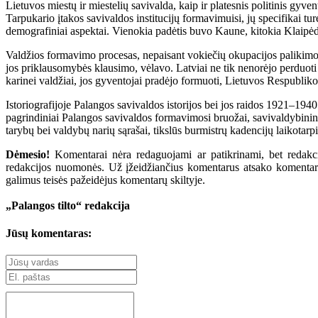
Lietuvos miestų ir miestelių savivalda, kaip ir platesnis politinis gy
Tarpukario įtakos savivaldos institucijų formavimuisi, jų specifikai turėj
demografiniai aspektai. Vienokia padėtis buvo Kaune, kitokia Klaipėdo
Valdžios formavimo procesas, nepaisant vokiečių okupacijos palikimo, 
jos priklausomybės klausimo, vėlavo. Latviai ne tik nenorėjo perduoti 
karinei valdžiai, jos gyventojai pradėjo formuoti, Lietuvos Respublikos
Istoriografijoje Palangos savivaldos istorijos bei jos raidos 1921–19
pagrindiniai Palangos savivaldos formavimosi bruožai, savivaldybininka
tarybų bei valdybų narių sąrašai, tikslūs burmistrų kadencijų laikotarpi
Dėmesio!
Komentarai nėra redaguojami ar patikrinami, bet redakcij
redakcijos nuomonės. Už įžeidžiančius komentarus atsako komentarų r
galimus teisės pažeidėjus komentarų skiltyje.
„Palangos tilto“ redakcija
Jūsų komentaras: