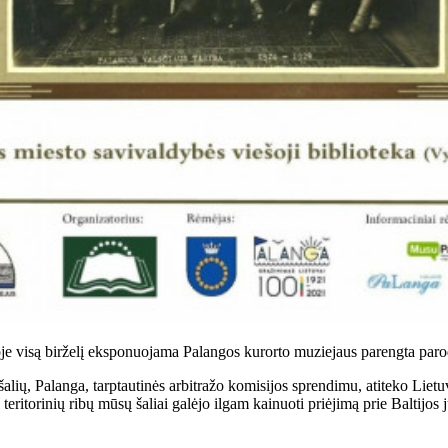
loje visą birželį eksponuojama Palangos kurorto muziejaus parengta paro
alių, Palanga, tarptautinės arbitražo komisijos sprendimu, atiteko Lietuv
l teritorinių ribų mūsų šaliai galėjo ilgam kainuoti priėjimą prie Baltijos