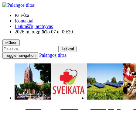
Paieška
Kontaktai
Laikraščių archyvas
2026 m. rugpjūčio 07 d. 09:20
×
Close
Ieškoti
Palangos tiltas
Toggle navigation
Miestas
Sveikata
Verslas pinigai
K