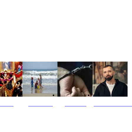
ultūra
Jūros vaikai
Kriminalai
PT redaktoriaus ski