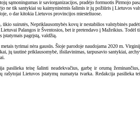
ventojų sąmoningumas ir saviorganizacijos, pradėjo formuotis Pirmojo pas
o ne tik santykiai su kaimyninėmis šalimis ir jų požiūris į Lietuvos valsty
je, o dar kitokia Lietuvos provincijos miesteliuose.
ūkio suirutės, Nepriklausomybės kovų ir nestabilios valstybinės padėti
Lietuvai Palangos ir Šventosios, bet ir pretendavo į Mažeikius. Todėl ti
 įstatymais pagrįstą, valdžią.
40 metais tyrimai nėra gausūs. Šioje parodoje naudojama 2020 m. Virgini
i, jų tautinė priklausomybė, išsilavinimas, tarpusavio santykiai, archy
ai.
a pasilieka teisę šalinti neadekvačius, garbę ir orumą žeminančius,
ašytojai Lietuvos įstatymų numatyta tvarka. Redakcija pasilieka teisę