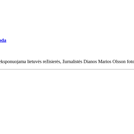
roda
eksponuojama lietuvės režisierės, žurnalistės Dianos Marios Olsson fot