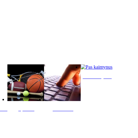
Pas kaimynus
ltis
Sportas
Skelbimai