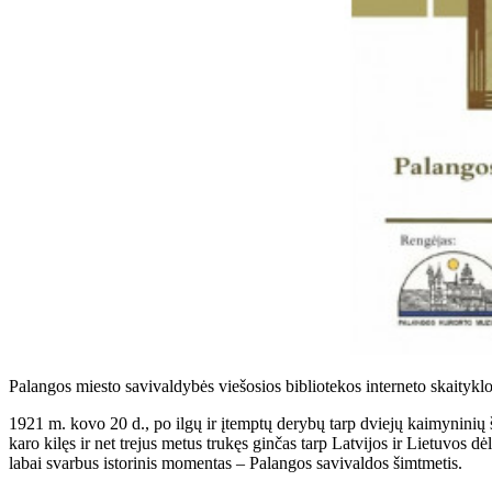
Palangos miesto savivaldybės viešosios bibliotekos interneto skaityk
1921 m. kovo 20 d., po ilgų ir įtemptų derybų tarp dviejų kaimyninių š
karo kilęs ir net trejus metus trukęs ginčas tarp Latvijos ir Lietuvos dė
labai svarbus istorinis momentas – Palangos savivaldos šimtmetis.