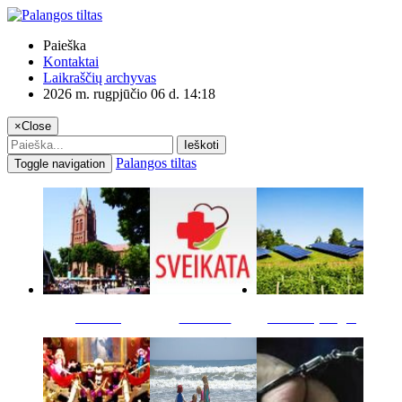
Paieška
Kontaktai
Laikraščių archyvas
2026 m. rugpjūčio 06 d. 14:18
×
Close
Ieškoti
Palangos tiltas
Toggle navigation
Miestas
Sveikata
Verslas pinigai