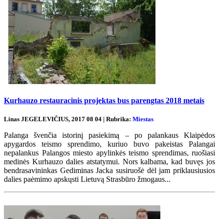
Kurhauzo restauracinis projektas bus parengtas 2018 metais
Linas JEGELEVIČIUS, 2017 08 04 | Rubrika:
Miestas
Palanga švenčia istorinį pasiekimą – po palankaus Klaipėdos
apygardos teismo sprendimo, kuriuo buvo pakeistas Palangai
nepalankus Palangos miesto apylinkės teismo sprendimas, ruošiasi
medinės Kurhauzo dalies atstatymui. Nors kalbama, kad buvęs jos
bendrasavininkas Gediminas Jacka susiruošė dėl jam priklausiusios
dalies paėmimo apskųsti Lietuvą Strasbūro žmogaus...