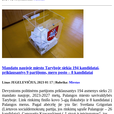
Mandatų naujoje miesto Taryboje siekia 194 kandidatai,
priklausantys 9 partijoms, mero posto – 8 kandidatai
Linas JEGELEVIČIUS, 2023 01 17 | Rubrika:
Miestas
Devynioms politinėms partijoms priklausantys 194 asmenys sieks 21
mandato naujoje, 2023-2027 metų, Palangos miesto savivaldybės
Taryboje. Link rinkimų finišo kovo 5-ąją išskubėjo ir 8 kandidatai į
Palangos merus. Pagal abėcėlę jie yra šie: Svetlana Grigorian
(Lietuvos socialdemokratų partija, jos rinkimų sąraše Palangoje – 26
kandidatai), Genoveita Krasauskienė („Laisvė ir teisingumas“, jos...