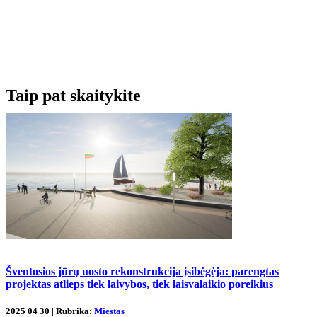
Taip pat skaitykite
Šventosios jūrų uosto rekonstrukcija įsibėgėja: parengtas
projektas atlieps tiek laivybos, tiek laisvalaikio poreikius
2025 04 30 | Rubrika:
Miestas