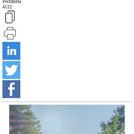
Peržiūrėta
4122