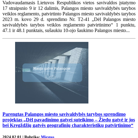
Vadovaudamasis Lietuvos Respublikos vietos savivaldos įstatymo
17 straipsnio 9 ir 12 dalimis, Palangos miesto savivaldybės tarybos
veiklos reglamento, patvirtinto Palangos miesto savivaldybės tarybos
2023 m. kovo 29 d. sprendimo Nr. T2-41 „Dėl Palangos miesto
savivaldybės tarybos veiklos reglamento patvirtinimo“ 1 punktu,
47.1 ir 48.1 punktais, sušaukiu 10-ojo šaukimo Palangos miesto...
Parengtas Palangos miesto savivaldybės tarybos sprendimo
projektas „Dėl pavadinimo gatvei suteikimo – Žiedų gatvė ir jos
bei Kregždžių gatvės geografinių charakteristikų patvirtinimo“
2024 02 01 | Rubrika:
Miestas