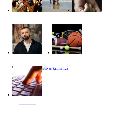
Kultūra
Jūros vaikai
Kriminalai
PT redaktoriaus skiltis
Sportas
Pas kaimynus
Skelbimai