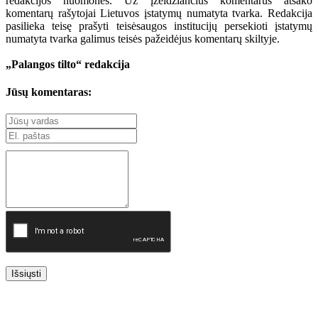
redakcijos nuomonės. Už įžeidžiančius komentarus atsako
komentarų rašytojai Lietuvos įstatymų numatyta tvarka. Redakcija
pasilieka teisę prašyti teisėsaugos institucijų persekioti įstatymų
numatyta tvarka galimus teisės pažeidėjus komentarų skiltyje.
„Palangos tilto“ redakcija
Jūsų komentaras:
Išsiųsti