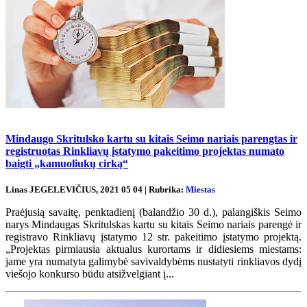
Mindaugo Skritulsko kartu su kitais Seimo nariais parengtas ir
registruotas Rinkliavų įstatymo pakeitimo projektas numato
baigti „kamuoliukų cirką“
Linas JEGELEVIČIUS, 2021 05 04 | Rubrika:
Miestas
Praėjusią savaitę, penktadienį (balandžio 30 d.), palangiškis Seimo
narys Mindaugas Skritulskas kartu su kitais Seimo nariais parengė ir
registravo Rinkliavų įstatymo 12 str. pakeitimo įstatymo projektą.
„Projektas pirmiausia aktualus kurortams ir didiesiems miestams:
jame yra numatyta galimybė savivaldybėms nustatyti rinkliavos dydį
viešojo konkurso būdu atsižvelgiant į...