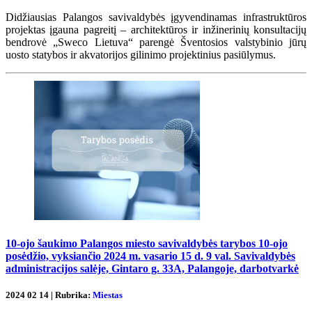
Didžiausias Palangos savivaldybės įgyvendinamas infrastruktūros
projektas įgauna pagreitį – architektūros ir inžinerinių konsultacijų
bendrovė „Sweco Lietuva“ parengė Šventosios valstybinio jūrų
uosto statybos ir akvatorijos gilinimo projektinius pasiūlymus.
10-ojo šaukimo Palangos miesto savivaldybės tarybos 10-ojo
posėdžio, vyksiančio 2024 m. vasario 15 d. 9 val. Savivaldybės
administracijos salėje, Gintaro g. 33A, Palangoje, darbotvarkė
2024 02 14 | Rubrika:
Miestas