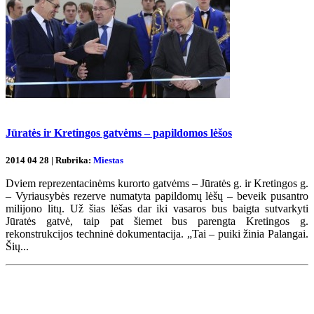
Jūratės ir Kretingos gatvėms – papildomos lėšos
2014 04 28 | Rubrika:
Miestas
Dviem reprezentacinėms kurorto gatvėms – Jūratės g. ir Kretingos g.
– Vyriausybės rezerve numatyta papildomų lėšų – beveik pusantro
milijono litų. Už šias lėšas dar iki vasaros bus baigta sutvarkyti
Jūratės gatvė, taip pat šiemet bus parengta Kretingos g.
rekonstrukcijos techninė dokumentacija. „Tai – puiki žinia Palangai.
Šių...
Renginių kalendorius