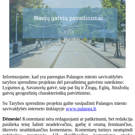
Informuojame, kad yra parengtas Palangos miesto savivaldybės
tarybos sprendimo projektas dėl pavadinimų gatvėms suteikimo:
Lygumos g, Savanorių gatvė, taip pat šių ir Žiogų, Eglių, Jūražolių
gatvių geografinių charakteristikų patvirtinimo.
Su Tarybos sprendimo projektu galite susipažinti Palangos miesto
savivaldybės interneto tinklapyje
www.palanga.lt
.
Dėmesio!
Komentarai nėra redaguojami ar patikrinami, bet redakcija
pasilieka teisę šalinti neadekvačius, garbę ir orumą žeminančius,
tikrovės neatitinkančius komentarus. Komentarų turinys neatspindi