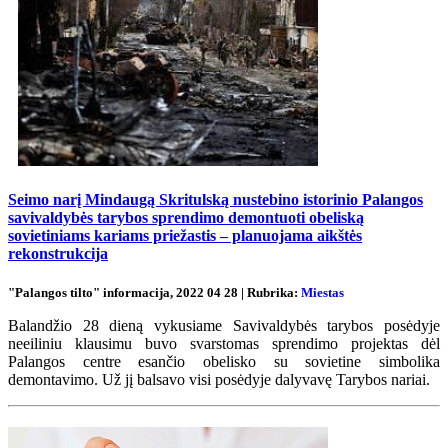
Seimo narį Mindaugą Skritulską nustebino istorinio Palangos
savivaldybės tarybos sprendimo demontuoti obeliską
sovietiniams kariams priežastis – planuojama aikštės
rekonstrukcija
"Palangos tilto" informacija, 2022 04 28 | Rubrika:
Miestas
Balandžio 28 dieną vykusiame Savivaldybės tarybos posėdyje
neeiliniu klausimu buvo svarstomas sprendimo projektas dėl
Palangos centre esančio obelisko su sovietine simbolika
demontavimo. Už jį balsavo visi posėdyje dalyvavę Tarybos nariai.