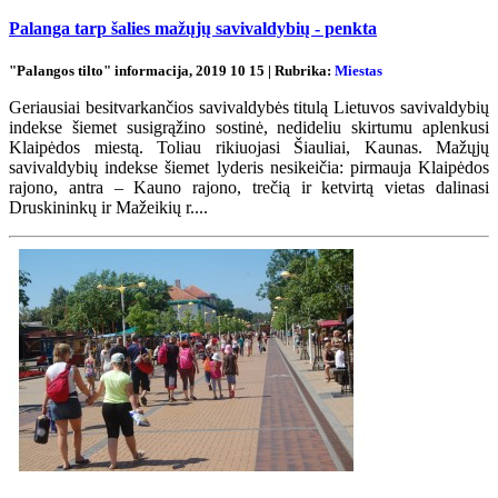
Palanga tarp šalies mažųjų savivaldybių - penkta
"Palangos tilto" informacija, 2019 10 15 | Rubrika:
Miestas
Geriausiai besitvarkančios savivaldybės titulą Lietuvos savivaldybių
indekse šiemet susigrąžino sostinė, nedideliu skirtumu aplenkusi
Klaipėdos miestą. Toliau rikiuojasi Šiauliai, Kaunas. Mažųjų
savivaldybių indekse šiemet lyderis nesikeičia: pirmauja Klaipėdos
rajono, antra – Kauno rajono, trečią ir ketvirtą vietas dalinasi
Druskininkų ir Mažeikių r....