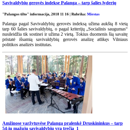
Savivaldybių gerovės indekse Palanga – tarp šalies lyderių
"Palangos tilto" informacija, 2018 11 16 | Rubrika:
Miestas
Palanga pagal Savivaldybių gerovės indeksą užima aukštą 8 vietą
tarp 60 šalies savivaldybių, o pagal kriterijų „Socialinis saugumas“
nusileidžia tik sostinei ir užima 2 vietą. Tokius duomenis šią savaitę
pristatė išsamią savivaldybių gerovės analizę atlikęs Vilniaus
politikos analizės institutas.
Amžinose varžytuvėse Palanga pralenkė Druskininkus – tarp
54-ių mažųjų savivaldybių yra trečia
1