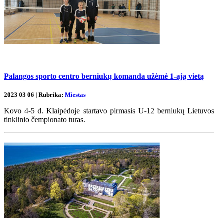
Palangos sporto centro berniukų komanda užėmė 1-ąją vietą
2023 03 06 | Rubrika:
Miestas
Kovo 4-5 d. Klaipėdoje startavo pirmasis U-12 berniukų Lietuvos
tinklinio čempionato turas.