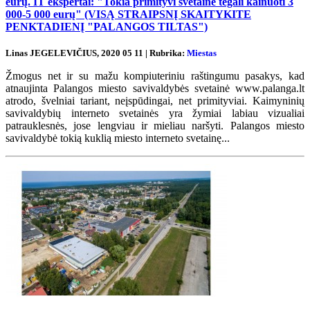
eurų. IT ekspertai: "Tokia primityvi svetainė tegali kainuoti 3
000-5 000 eurų" (VISĄ STRAIPSNĮ SKAITYKITE
PENKTADIENĮ "PALANGOS TILTAS")
Linas JEGELEVIČIUS, 2020 05 11 | Rubrika:
Miestas
Žmogus net ir su mažu kompiuteriniu raštingumu pasakys, kad
atnaujinta Palangos miesto savivaldybės svetainė www.palanga.lt
atrodo, švelniai tariant, neįspūdingai, net primityviai. Kaimyninių
savivaldybių interneto svetainės yra žymiai labiau vizualiai
patrauklesnės, jose lengviau ir mieliau naršyti. Palangos miesto
savivaldybė tokią kuklią miesto interneto svetainę...