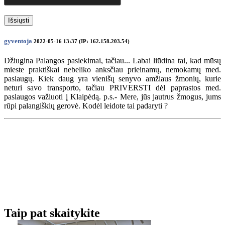
Išsiųsti
gyventoja
2022-05-16 13:37 (IP: 162.158.203.54)
Džiugina Palangos pasiekimai, tačiau... Labai liūdina tai, kad mūsų
mieste praktiškai nebeliko anksčiau prieinamų, nemokamų med.
paslaugų. Kiek daug yra vienišų senyvo amžiaus žmonių, kurie
neturi savo transporto, tačiau PRIVERSTI dėl paprastos med.
paslaugos važiuoti į Klaipėdą. p.s.- Mere, jūs jautrus žmogus, jums
rūpi palangiškių gerovė. Kodėl leidote tai padaryti ?
Taip pat skaitykite