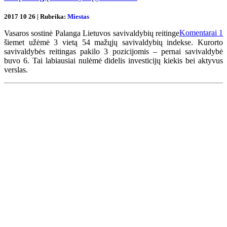
2017 10 26 | Rubrika:
Miestas
Komentarai
1
Vasaros sostinė Palanga Lietuvos savivaldybių reitinge
šiemet užėmė 3 vietą 54 mažųjų savivaldybių indekse. Kurorto
savivaldybės reitingas pakilo 3 pozicijomis – pernai savivaldybė
buvo 6. Tai labiausiai nulėmė didelis investicijų kiekis bei aktyvus
verslas.
Renginių kalendorius