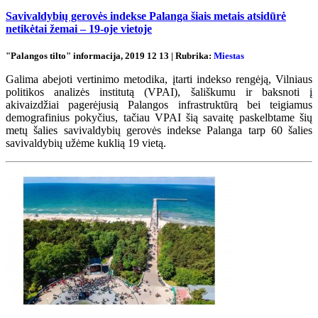
Savivaldybių gerovės indekse Palanga šiais metais atsidūrė
netikėtai žemai – 19-oje vietoje
"Palangos tilto" informacija, 2019 12 13 | Rubrika:
Miestas
Galima abejoti vertinimo metodika, įtarti indekso rengėją, Vilniaus
politikos analizės institutą (VPAI), šališkumu ir baksnoti į
akivaizdžiai pagerėjusią Palangos infrastruktūrą bei teigiamus
demografinius pokyčius, tačiau VPAI šią savaitę paskelbtame šių
metų šalies savivaldybių gerovės indekse Palanga tarp 60 šalies
savivaldybių užėme kuklią 19 vietą.