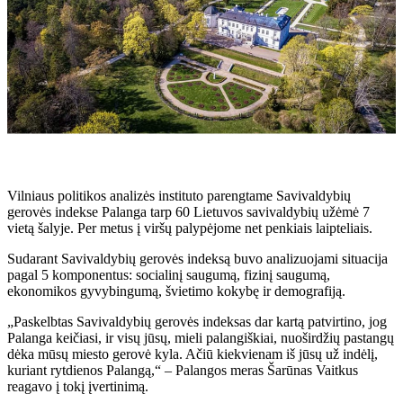
Vilniaus politikos analizės instituto parengtame Savivaldybių
gerovės indekse Palanga tarp 60 Lietuvos savivaldybių užėmė 7
vietą šalyje. Per metus į viršų palypėjome net penkiais laipteliais.
Sudarant Savivaldybių gerovės indeksą buvo analizuojami situacija
pagal 5 komponentus: socialinį saugumą, fizinį saugumą,
ekonomikos gyvybingumą, švietimo kokybę ir demografiją.
„Paskelbtas Savivaldybių gerovės indeksas dar kartą patvirtino, jog
Palanga keičiasi, ir visų jūsų, mieli palangiškiai, nuoširdžių pastangų
dėka mūsų miesto gerovė kyla. Ačiū kiekvienam iš jūsų už indėlį,
kuriant rytdienos Palangą,“ – Palangos meras Šarūnas Vaitkus
reagavo į tokį įvertinimą.