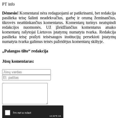
PT info
Dėmesio!
Komentarai nėra redaguojami ar patikrinami, bet redakcija
pasilieka teisę šalinti neadekvačius, garbę ir orumą žeminančius,
tikrovės neatitinkančius komentarus. Komentarų turinys neatspindi
redakcijos nuomonės. Už įžeidžiančius komentarus atsako
komentarų rašytojai Lietuvos įstatymų numatyta tvarka. Redakcija
pasilieka teisę prašyti teisėsaugos institucijų persekioti įstatymų
numatyta tvarka galimus teisės pažeidėjus komentarų skiltyje.
„Palangos tilto“ redakcija
Jūsų komentaras: