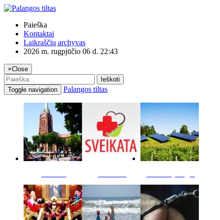
Paieška
Kontaktai
Laikraščių archyvas
2026 m. rugpjūčio 06 d. 22:43
×
Close
Ieškoti
Palangos tiltas
Toggle navigation
Miestas
Sveikata
Verslas pinigai