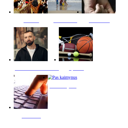
Kultūra
Jūros vaikai
Kriminalai
PT redaktoriaus skiltis
Sportas
Pas kaimynus
Skelbimai