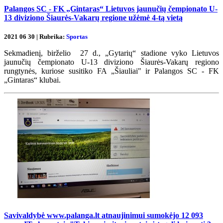
Palangos SC - FK „Gintaras“ Lietuvos jaunučių čempionato U-
13 diviziono Šiaurės-Vakarų regione užėmė 4-tą vietą
2021 06 30 | Rubrika:
Sportas
Sekmadienį, birželio 27 d., „Gytarių“ stadione vyko Lietuvos
jaunučių čempionato U-13 diviziono Šiaurės-Vakarų regiono
rungtynės, kuriose susitiko FA „Šiauliai" ir Palangos SC - FK
„Gintaras“ klubai.
Savivaldybė www.palanga.lt atnaujinimui sumokėjo 12 093