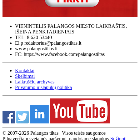
VIENINTELIS PALANGOS MIESTO LAIKRAŠTIS,
IŠEINA PENKTADIENIAIS
TEL. 8 620 53440
El.p redaktorius@palangostiltas.lt
www.palangostiltas.lt
FC: https://www.facebook.com/palangostiltas
Kontaktai
Skelbimai
Laikraščių archyvas
Privatumo ir slapukų politika
© 2007-2026 Palangos tiltas | Visos teisės saugomos
Pilnaverčiam svetainės naršymui, naudojame slapukus.
Sužinoti