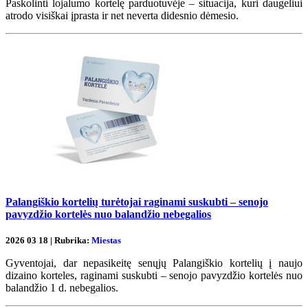
Paskolinti lojalumo kortelę parduotuvėje – situacija, kuri daugeliui
atrodo visiškai įprasta ir net neverta didesnio dėmesio.
Palangiškio kortelių turėtojai raginami suskubti – senojo
pavyzdžio kortelės nuo balandžio nebegalios
2026 03 18 | Rubrika:
Miestas
Gyventojai, dar nepasikeitę senųjų Palangiškio kortelių į naujo
dizaino korteles, raginami suskubti – senojo pavyzdžio kortelės nuo
balandžio 1 d. nebegalios.