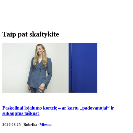
Taip pat skaitykite
Paskolinai lojalumo kortelę – ar kartu „padovanojai“ ir
sukauptus taškus?
2026 03 25 | Rubrika:
Miestas