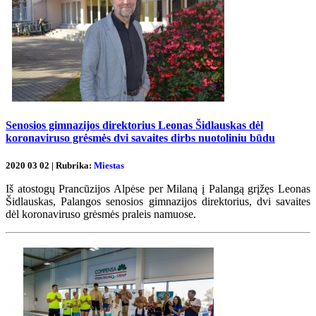
Senosios gimnazijos direktorius Leonas Šidlauskas dėl
koronaviruso grėsmės dvi savaites dirbs nuotoliniu būdu
2020 03 02 | Rubrika:
Miestas
Iš atostogų Prancūzijos Alpėse per Milaną į Palangą grįžęs Leonas
Šidlauskas, Palangos senosios gimnazijos direktorius, dvi savaites
dėl koronaviruso grėsmės praleis namuose.