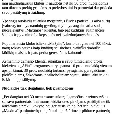
jam naudingiausius klubus ir naudotis net iki 50 proc. nuolaidomis
tam tikroms prekių grupėms, o prekybos tinklo partneriai dar prideda
savo pasiūlymų ir žaidimų.
Ypatingų nuolaidų sulaukia mėgstantys žuvies patiekalus arba sūrių
įvairovę, turintys naminių gyvūnų, mylintys augalus arba sodą
puoselėjantys „Maximos“ klientai, taip pat kūdikius auginančios
šeimos ir gyvenimo be kepsninės neįsivaizduojantys žmonės.
Populiariausiu klubu išlieka „Mažylių“, kurio daugiau nei 100 tūkst.
narių tokias prekes kaip kūdikių sauskelnės, vaikiški drabužiai,
kūdikių maistas ir pan. perka geresnėmis kainomis.
Asmeninio dėmesio klientai sulaukia ir savo gimtadienio proga:
kiekvienas „Ačiū“ programos narys gauna 10 proc. nuolaidą vienam
apsipirkimui, 30 proc. nuolaidą tortams, pyragams, pyragaičiams,
plokštainiams, šakočiams, nealkoholiniam vynui, sidrui, alui ir kitų
išskirtinių pasiūlymų.
Nuolaidos tiek degalams, tiek pramogoms
„Per daugiau nei 30 metų esame sukūrę ilgamečius ir tvirtus ryšius
su savo partneriais. Tai mums leidžia savo pirkėjams pasiūlyti ne tik
aukščiausią prekių kokybę bei geriausią kainą, bet ir nuolaidų už
„Maxima“ parduotuvių ribų. Nuolat peržiūrime ir pildome partnerių