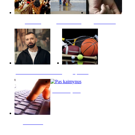
Kultūra
Jūros vaikai
Kriminalai
PT redaktoriaus skiltis
Sportas
Pas kaimynus
Skelbimai