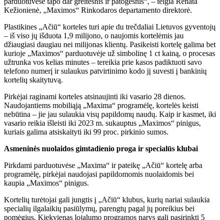
parduotuvėse tapo dar greitesnis ir patogesnis“, – teigia Renata
Kežionienė, „Maximos“ Rinkodaros departamento direktorė.
Plastikines „Ačiū“ korteles turi apie du trečdaliai Lietuvos gyventojų
– iš viso jų išduota 1,9 milijono, o naujomis kortelėmis jau
džiaugiasi daugiau nei milijonas klientų. Pasikeisti kortelę galima bet
kurioje „Maximos“ parduotuvėje už simbolinę 1 ct kainą, o procesas
užtrunka vos kelias minutes – tereikia prie kasos padiktuoti savo
telefono numerį ir sulaukus patvirtinimo kodo jį suvesti į bankinių
kortelių skaitytuvą.
Pirkėjai raginami korteles atsinaujinti iki vasario 28 dienos.
Naudojantiems mobiliąją „Maxima“ programėlę, kortelės keisti
nebūtina – jie jau sulaukia visų papildomų naudų. Kaip ir kasmet, iki
vasario reikia išleisti iki 2023 m. sukauptus „Maximos“ pinigus,
kuriais galima atsiskaityti iki 99 proc. pirkinio sumos.
Asmeninės nuolaidos gimtadienio proga ir specialūs klubai
Pirkdami parduotuvėse „Maxima“ ir pateikę „Ačiū“ kortelę arba
programėlę, pirkėjai naudojasi papildomomis nuolaidomis bei
kaupia „Maximos“ pinigus.
Kortelių turėtojai gali jungtis į „Ačiū“ klubus, kurių nariai sulaukia
specialių ilgalaikių pasiūlymų, parengtų pagal jų poreikius bei
pomėgius. Kiekvienas lojalumo programos narys gali pasirinkti 5