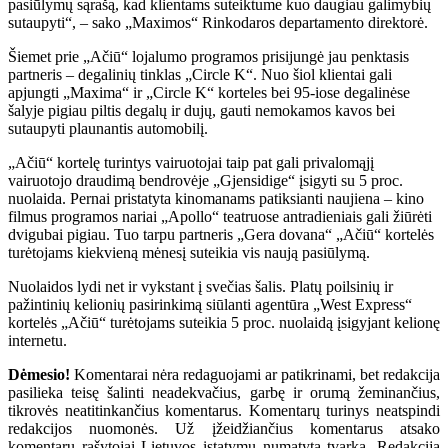
pasiūlymų sąrašą, kad klientams suteiktume kuo daugiau galimybių
sutaupyti“, – sako „Maximos“ Rinkodaros departamento direktorė.
Šiemet prie „Ačiū“ lojalumo programos prisijungė jau penktasis
partneris – degalinių tinklas „Circle K“. Nuo šiol klientai gali
apjungti „Maxima“ ir „Circle K“ korteles bei 95-iose degalinėse
šalyje pigiau piltis degalų ir dujų, gauti nemokamos kavos bei
sutaupyti plaunantis automobilį.
„Ačiū“ kortelę turintys vairuotojai taip pat gali privalomąjį
vairuotojo draudimą bendrovėje „Gjensidige“ įsigyti su 5 proc.
nuolaida. Pernai pristatyta kinomanams patiksianti naujiena – kino
filmus programos nariai „Apollo“ teatruose antradieniais gali žiūrėti
dvigubai pigiau. Tuo tarpu partneris „Gera dovana“ „Ačiū“ kortelės
turėtojams kiekvieną mėnesį suteikia vis naują pasiūlymą.
Nuolaidos lydi net ir vykstant į svečias šalis. Platų poilsinių ir
pažintinių kelionių pasirinkimą siūlanti agentūra „West Express“
kortelės „Ačiū“ turėtojams suteikia 5 proc. nuolaidą įsigyjant kelionę
internetu.
Dėmesio!
Komentarai nėra redaguojami ar patikrinami, bet redakcija
pasilieka teisę šalinti neadekvačius, garbę ir orumą žeminančius,
tikrovės neatitinkančius komentarus. Komentarų turinys neatspindi
redakcijos nuomonės. Už įžeidžiančius komentarus atsako
komentarų rašytojai Lietuvos įstatymų numatyta tvarka. Redakcija