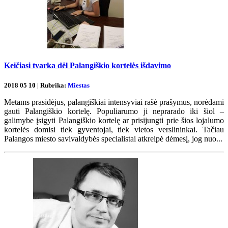
Keičiasi tvarka dėl Palangiškio kortelės išdavimo
2018 05 10 | Rubrika:
Miestas
Metams prasidėjus, palangiškiai intensyviai rašė prašymus, norėdami
gauti Palangiškio kortelę. Populiarumo ji neprarado iki šiol –
galimybe įsigyti Palangiškio kortelę ar prisijungti prie šios lojalumo
kortelės domisi tiek gyventojai, tiek vietos verslininkai. Tačiau
Palangos miesto savivaldybės specialistai atkreipė dėmesį, jog nuo...