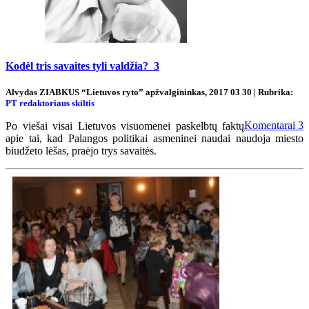
Kodėl tris savaites tyli valdžia?
3
Alvydas ZIABKUS “Lietuvos ryto” apžvalgininkas, 2017 03 30 | Rubrika:
PT redaktoriaus skiltis
Komentarai
3
Po viešai visai Lietuvos visuomenei paskelbtų faktų
apie tai, kad Palangos politikai asmeninei naudai naudoja miesto
biudžeto lėšas, praėjo trys savaitės.