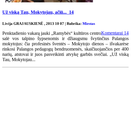
Už viską Tau, Mokytojau, ačiū...
14
Livija GRAJAUSKIENĖ , 2013 10 07 | Rubrika:
Miestas
Komentarai
14
Penktadienio vakarą jauki „Ramybės“ kultūros centro
salė vos talpino šypsenomis ir džiaugsmu švytinčius Palangos
mokytojus: čia profesinės šventės – Mokytojo dienos – išvakarėse
rinkosi Palangos pedagogų bendruomenės, skaičiuojančios per 400
narių, atstovai ir juos pasveikinti atvykę garbūs svečiai. „Už viską
Tau, Mokytojau...
Renginių kalendorius