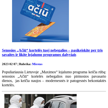
Senosios „Ačiū“ kortelės tuoj nebegalios – pasikeiskite per tris
savaites ir likite lojalumo programos dalyviais
2023 02 07 | Rubrika:
Miestas
Populiariausia Lietuvoje „Maximos“ lojalumo programa keičia rūbą:
senosios „Ačiū“ kortelės nebegalios nuo pirmosios pavasario
dienos, jas keičia naujos – modernesnės ir patogesnės bekontaktės
kortelės.