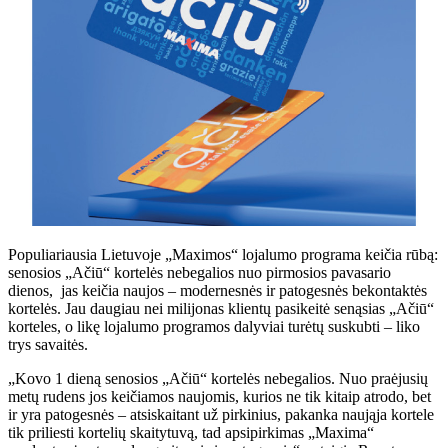
Populiariausia Lietuvoje „Maximos“ lojalumo programa keičia rūbą:
senosios „Ačiū“ kortelės nebegalios nuo pirmosios pavasario
dienos, jas keičia naujos – modernesnės ir patogesnės bekontaktės
kortelės. Jau daugiau nei milijonas klientų pasikeitė senąsias „Ačiū“
korteles, o likę lojalumo programos dalyviai turėtų suskubti – liko
trys savaitės.
„Kovo 1 dieną senosios „Ačiū“ kortelės nebegalios. Nuo praėjusių
metų rudens jos keičiamos naujomis, kurios ne tik kitaip atrodo, bet
ir yra patogesnės – atsiskaitant už pirkinius, pakanka naująja kortele
tik priliesti kortelių skaitytuvą, tad apsipirkimas „Maxima“