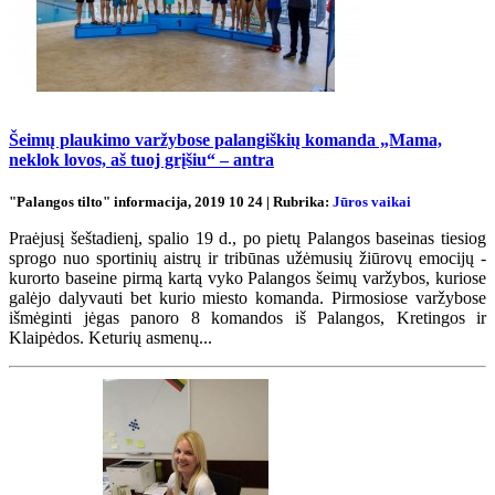
Šeimų plaukimo varžybose palangiškių komanda „Mama,
neklok lovos, aš tuoj grįšiu“ – antra
"Palangos tilto" informacija, 2019 10 24 | Rubrika:
Jūros vaikai
Praėjusį šeštadienį, spalio 19 d., po pietų Palangos baseinas tiesiog
sprogo nuo sportinių aistrų ir tribūnas užėmusių žiūrovų emocijų -
kurorto baseine pirmą kartą vyko Palangos šeimų varžybos, kuriose
galėjo dalyvauti bet kurio miesto komanda. Pirmosiose varžybose
išmėginti jėgas panoro 8 komandos iš Palangos, Kretingos ir
Klaipėdos. Keturių asmenų...