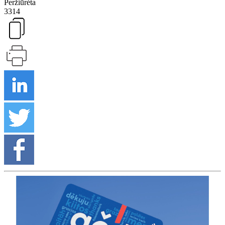
Peržiūrėta
3314