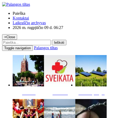
Paieška
Kontaktai
Laikraščių archyvas
2026 m. rugpjūčio 09 d. 06:27
×
Close
Ieškoti
Palangos tiltas
Toggle navigation
Miestas
Sveikata
Verslas pinigai