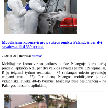
Mobiliajame koronaviruso patikros punkte Palangoje per dvi
savaites atlikti 339 tyrimai
2020 11 20 | Rubrika:
Miestas
Mobiliajame koronaviruso patikros punkte Palangoje, kuris darbą
pradėjo lapkričio 6 d., per dvi veiklos savaites paimti 339 tepinėliai,
iš jų teigiami tyrimo rezultatai – 74 (Palangos miesto gyventojų
teigiami testai –37). Per dieną Palangos mobiliajame punkte
vidutiniškai atlieka 40-45 tyrimus. Maždaug pusė besitiriančių – ne
Palangos miesto, o aplinkinių...