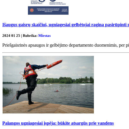
Išaugus gaisrų skaičiui, ugniagesiai gelbėtojai ragina pasirūpin
2024 01 25 | Rubrika:
Miestas
Priešgaisrinės apsaugos ir gelbėjimo departamento duomenimis, per pir
Palangos ugniagesiai įspėja: būkite atsargūs prie vandens