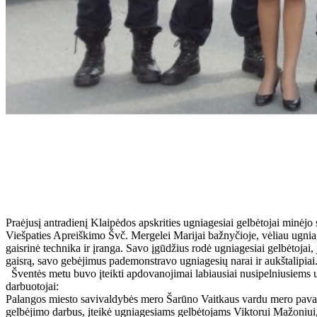
Praėjusį antradienį Klaipėdos apskrities ugniagesiai gelbėtojai minėj
Viešpaties Apreiškimo Švč. Mergelei Marijai bažnyčioje, vėliau ugni
gaisrinė technika ir įranga. Savo įgūdžius rodė ugniagesiai gelbėtojai,
gaisrą, savo gebėjimus pademonstravo ugniagesių narai ir aukštalipiai
Šventės metu buvo įteikti apdovanojimai labiausiai nusipelniusiems 
darbuotojai:
Palangos miesto savivaldybės mero Šarūno Vaitkaus vardu mero pavadu
gelbėjimo darbus, įteikė ugniagesiams gelbėtojams Viktorui Mažoniui