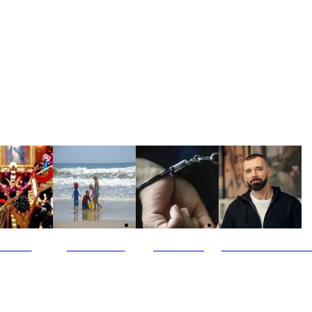
ultūra
Jūros vaikai
Kriminalai
PT redaktoriaus ski