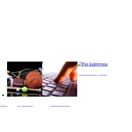
Pas kaimynus
ltis
Sportas
Skelbimai