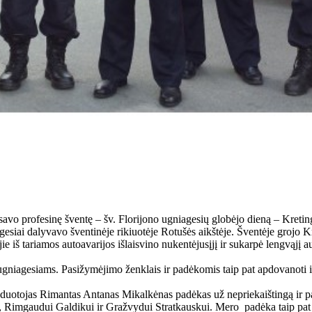
o savo profesinę šventę – šv. Florijono ugniagesių globėjo dieną – Kret
agesiai dalyvavo šventinėje rikiuotėje Rotušės aikštėje. Šventėje gro
 jie iš tariamos autoavarijos išlaisvino nukentėjusįjį ir sukarpė lengvąjį
.
ugniagesiams. Pasižymėjimo ženklais ir padėkomis taip pat apdovanoti 
otojas Rimantas Antanas Mikalkėnas padėkas už nepriekaištingą ir pav
, Rimgaudui Galdikui ir Gražvydui Stratkauskui. Mero padėka taip pat 