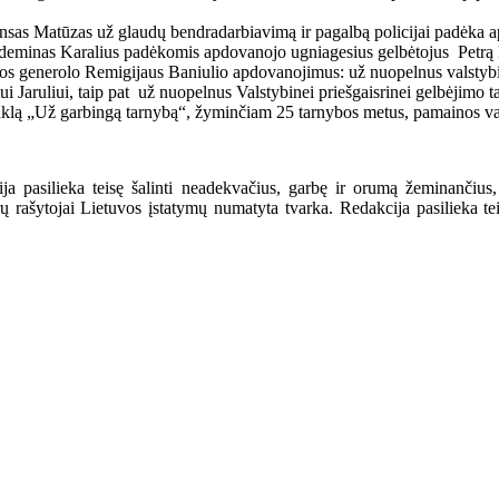
Alfonsas Matūzas už glaudų bendradarbiavimą ir pagalbą policijai pad
Gedeminas Karalius padėkomis apdovanojo ugniagesius gelbėtojus Petrą 
bos generolo Remigijaus Baniulio apdovanojimus: už nuopelnus valstybin
aruliui, taip pat už nuopelnus Valstybinei priešgaisrinei gelbėjimo tar
nklą „Už garbingą tarnybą“, žyminčiam 25 tarnybos metus, pamainos va
a pasilieka teisę šalinti neadekvačius, garbę ir orumą žeminančius,
ašytojai Lietuvos įstatymų numatyta tvarka. Redakcija pasilieka teisę