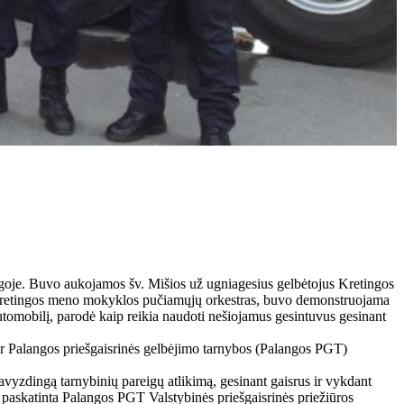
ingoje. Buvo aukojamos šv. Mišios už ugniagesius gelbėtojus Kretingos
jo Kretingos meno mokyklos pučiamųjų orkestras, buvo demonstruojama
 automobilį, parodė kaip reikia naudoti nešiojamus gesintuvus gesinant
ir Palangos priešgaisrinės gelbėjimo tarnybos (Palangos PGT)
yzdingą tarnybinių pareigų atlikimą, gesinant gaisrus ir vykdant
paskatinta Palangos PGT Valstybinės priešgaisrinės priežiūros