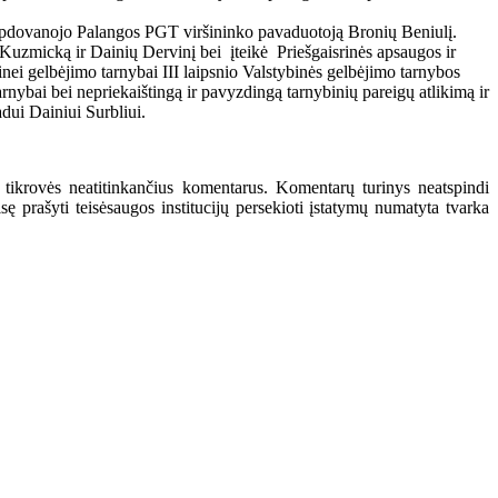
ėka apdovanojo Palangos PGT viršininko pavaduotoją Bronių Beniulį.
Kuzmicką ir Dainių Dervinį bei įteikė Priešgaisrinės apsaugos ir
ei gelbėjimo tarnybai III laipsnio Valstybinės gelbėjimo tarnybos
nybai bei nepriekaištingą ir pavyzdingą tarnybinių pareigų atlikimą ir
dui Dainiui Surbliui.
 tikrovės neatitinkančius komentarus. Komentarų turinys neatspindi
 prašyti teisėsaugos institucijų persekioti įstatymų numatyta tvarka