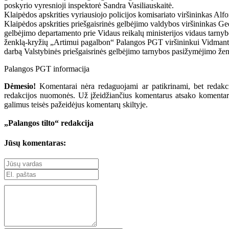
poskyrio vyresnioji inspektorė Sandra Vasiliauskaitė.
Klaipėdos apskrities vyriausiojo policijos komisariato viršininkas 
Klaipėdos apskrities priešgaisrinės gelbėjimo valdybos viršininkas 
gelbėjimo departamento prie Vidaus reikalų ministerijos vidaus tarny
ženklą-kryžių „Artimui pagalbon“ Palangos PGT viršininkui Vidmantui J
darbą Valstybinės priešgaisrinės gelbėjimo tarnybos pasižymėjimo že
Palangos PGT informacija
Dėmesio!
Komentarai nėra redaguojami ar patikrinami, bet redakcij
redakcijos nuomonės. Už įžeidžiančius komentarus atsako komentarų r
galimus teisės pažeidėjus komentarų skiltyje.
„Palangos tilto“ redakcija
Jūsų komentaras: