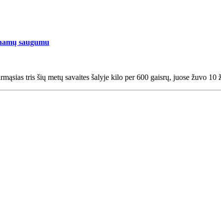
ti namų saugumu
mąsias tris šių metų savaites šalyje kilo per 600 gaisrų, juose žuvo 10