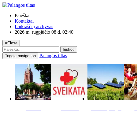
Paieška
Kontaktai
Laikraščių archyvas
2026 m. rugpjūčio 08 d. 02:40
×
Close
Ieškoti
Palangos tiltas
Toggle navigation
Miestas
Sveikata
Verslas pinigai
K