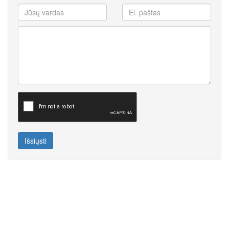
Išsiųsti