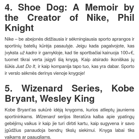
4. Shoe Dog: A Memoir by
the Creator of Nike, Phil
Knight
Nike – be abejonės didžiausia ir sėkmingiausia sporto aprangos ir
sportinių batelių kūrėja pasaulyje. Jeigu kada pagalvojote, kas
įvyksta
už kadro
ir gamykloje, kad tie sportbačiai kainuoja 100+€,
tuomet tikrai verta įsigyti šią knygą. Kaip atsirado ikoniškas jų
šūkis
Just Do It
, ir kaip kompanija tapo tuo, kas yra dabar. Sporto
ir verslo sėkmės derinys vienoje knygoje!
5. Wizenard Series, Kobe
Bryant, Wesley King
Kobe Bryant‘as sukūrė idėją knygoms, kurios atlieptų jauniems
sportininkams.
Wizenard
serijos literatūra kalba apie ypatingų
gebėjimų vaikus ir kaip jie turi dirbti kartu, kaip sugyvena ir savo
įgūdžius panaudoja bendrų tikslų siekimui. Knyga labai tiks
vaikams ar paaugliams.