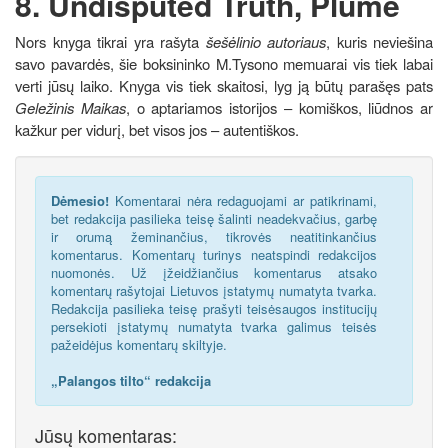
8. Undisputed Truth, Plume
Nors knyga tikrai yra rašyta
šešėlinio autoriaus
, kuris neviešina
savo pavardės, šie boksininko M.Tysono memuarai vis tiek labai
verti jūsų laiko. Knyga vis tiek skaitosi, lyg ją būtų parašęs pats
Geležinis Maikas
, o aptariamos istorijos – komiškos, liūdnos ar
kažkur per vidurį, bet visos jos – autentiškos.
Dėmesio!
Komentarai nėra redaguojami ar patikrinami,
bet redakcija pasilieka teisę šalinti neadekvačius, garbę
ir orumą žeminančius, tikrovės neatitinkančius
komentarus. Komentarų turinys neatspindi redakcijos
nuomonės. Už įžeidžiančius komentarus atsako
komentarų rašytojai Lietuvos įstatymų numatyta tvarka.
Redakcija pasilieka teisę prašyti teisėsaugos institucijų
persekioti įstatymų numatyta tvarka galimus teisės
pažeidėjus komentarų skiltyje.
„Palangos tilto“ redakcija
Jūsų komentaras: