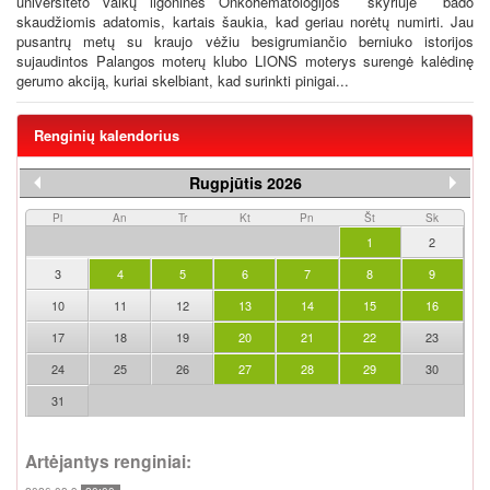
universiteto vaikų ligoninės Onkohematologijos skyriuje bado
skaudžiomis adatomis, kartais šaukia, kad geriau norėtų numirti. Jau
pusantrų metų su kraujo vėžiu besigrumiančio berniuko istorijos
sujaudintos Palangos moterų klubo LIONS moterys surengė kalėdinę
gerumo akciją, kuriai skelbiant, kad surinkti pinigai...
Renginių kalendorius
Rugpjūtis 2026
Pi
An
Tr
Kt
Pn
Št
Sk
1
2
3
4
5
6
7
8
9
10
11
12
13
14
15
16
17
18
19
20
21
22
23
24
25
26
27
28
29
30
31
Artėjantys renginiai: