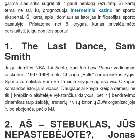
galima šias sritis sugretinti ir gauti neblogą rezultatą. Šį kartą
tema ne tai, ką prognozuoja
internetinis kazino
ar sporto
ekspertai. Šį kartą apie įdomiausias istorijas ir filosofijas sporto
pasaulyje. Pristatome net 8 knygas, kurias privalėtumėte
perskaityti, jeigu domitės sportu!
1.
The Last Dance, Sam
Smith
Jeigu domitės NBA, tai žinote, kad
the Last Dance
vadinamas
paskutinis, 1997-1998 metų Chicago „Bulls“ čempioniškas žygis.
Sporto žurnalistas Sam Smith šioje knygoje aprašo visą Čikagos
komandos istoriją iš vidaus. Daugiausiai knyga kreipia dėmesį ne
tik į krepšinio aikštelėje vykstančius dalykus, bet ir į bendravimo
dinamikas tarp žaidėjų, trenerių ir visų žmonių
Bulls
organizacijoje
ir, be abejonės, pačio MJ.
2. AŠ – STEBUKLAS, JŪS
NEPASTEBĖJOTE?, Jonas