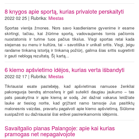
8 knygos apie sportą, kurias privalote perskaityti
2022 02 25 | Rubrika:
Miestas
Sportas vienija žmones. Nors savo kasdieniame gyvenime ir esame
skirtingi, tačiau, kai žiūrime sportą, vadovaujamės tomis pačiomis
nuostatomis ir turime tuos pačius tikslus. Visgi sportas retai kada
siejamas su menu ir kultūra, tai – savotiška ir unikali sritis. Visgi, jeigu
randame tinkamą istoriją ir tinkamą požiūrį, galima šias sritis sugretinti
ir gauti neblogą rezultatą. Šį kartą...
6 kiemo apšvietimo idėjos, kurias verta išbandyti
2022 02 17 | Rubrika:
Miestas
Tikriausiai esate pastebėję, kad apšvietimas namuose ženkliai
pakoreguoja bendrą atmosferą ir gali suteikti daugiau jaukumo – tas
pats pasakytina ir apie kiemą ar sodą. Jei dažnai vakarus leidžiate
lauke ar tiesiog norite, kad grįžtant namo tamsoje Jus pasitiktų
malonesnis vaizdas, pravartu pagalvoti apie kiemo apšvietimą. Siūlome
susipažinti su dažniausiai šiai erdvei pasirenkamomis idėjomis.
Savaitgalio planas Palangoje: apie kai kurias
pramogas net nepagalvojote