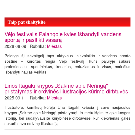
Taip pat skaitykite
Vėjo festivalis Palangoje kvies išbandyti vandens
sportą ir pasitikti vasarą
2026 06 09 | Rubrika:
Miestas
Palanga šį savaitgalį taps aktyvaus laisvalaikio ir vandens sporto
sostine – kurortas rengia Vėjo festivalį, kuris pajūryje suburs
profesionalius sportininkus, trenerius, entuziastus ir visus, norinčius
išbandyti naujas veiklas.
Linos Itagaki knygos „Sakmė apie Neringą“
pristatymas ir erdvinės iliustracijos kūrimo dirbtuvės
2025 09 11 | Rubrika:
Miestas
Iliustratorė, komiksų kūrėja Lina Itagaki kviečia į savo naujausios
knygos „Sakmė apie Neringą“ pristatymą! Jo metu išgirsite apie knygos
istoriją, bei sudalyvausite kūrybinėse dirbtuvėse, kur kiekvienas galės
sukurti savo erdvinę iliustraciją.