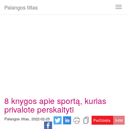
Palangos tiltas
Toggl
naviga
8 knygos apie sportą, kurias
privalote perskaityti
Palangos tiltas, 2022-02-25
Peržiūrėta
5496