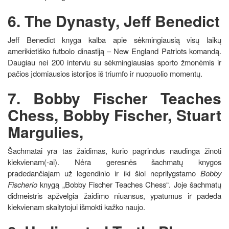
6. The Dynasty, Jeff Benedict
Jeff Benedict knyga kalba apie sėkmingiausią visų laikų
amerikietiško futbolo dinastiją – New England Patriots komandą.
Daugiau nei 200 interviu su sėkmingiausias sporto žmonėmis ir
pačios įdomiausios istorijos iš triumfo ir nuopuolio momentų.
7. Bobby Fischer Teaches
Chess, Bobby Fischer, Stuart
Margulies,
Šachmatai yra tas žaidimas, kurio pagrindus naudinga žinoti
kiekvienam(-ai). Nėra geresnės šachmatų knygos
pradedančiajam už legendinio ir iki šiol neprilygstamo
Bobby
Fischerio
knygą „Bobby Fischer Teaches Chess“. Joje šachmatų
didmeistris apžvelgia žaidimo niuansus, ypatumus ir padeda
kiekvienam skaitytojui išmokti kažko naujo.