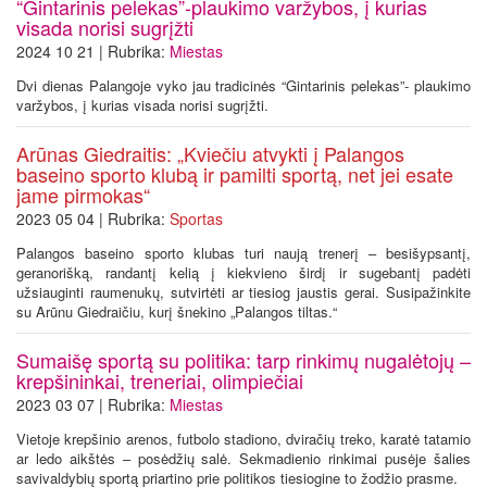
“Gintarinis pelekas”-plaukimo varžybos, į kurias
visada norisi sugrįžti
2024 10 21 | Rubrika:
Miestas
Dvi dienas Palangoje vyko jau tradicinės “Gintarinis pelekas”- plaukimo
varžybos, į kurias visada norisi sugrįžti.
Arūnas Giedraitis: „Kviečiu atvykti į Palangos
baseino sporto klubą ir pamilti sportą, net jei esate
jame pirmokas“
2023 05 04 | Rubrika:
Sportas
Palangos baseino sporto klubas turi naują trenerį – besišypsantį,
geranorišką, randantį kelią į kiekvieno širdį ir sugebantį padėti
užsiauginti raumenukų, sutvirtėti ar tiesiog jaustis gerai. Susipažinkite
su Arūnu Giedraičiu, kurį šnekino „Palangos tiltas.“
Sumaišę sportą su politika: tarp rinkimų nugalėtojų –
krepšininkai, treneriai, olimpiečiai
2023 03 07 | Rubrika:
Miestas
Vietoje krepšinio arenos, futbolo stadiono, dviračių treko, karatė tatamio
ar ledo aikštės – posėdžių salė. Sekmadienio rinkimai pusėje šalies
savivaldybių sportą priartino prie politikos tiesiogine to žodžio prasme.