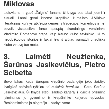
Miklovas
Lietuviams ir, ypač „Žalgirio“ fanams ši knyga bus labai įdomi ir
aktuali. Labai gerai žinomo krepšinio žurnalisto J.Miklovo
literatūrinis kūrinys atkreipia dėmesį į tragedijos, komedijos ir net
beveik visapusiško farso apsuptą skandalingo verslininko
Vladimiro Romanovo etapą, kaip Kauno klubo savininko. Iki tol
nepublikuotos istorijos ir faktai leis iš arčiau pamatyti chaotišką
klubo virtuvę tuo metu.
3. Laimėti Neužtenka,
Šarūnas Jasikevičius, Pietro
Scibetta
Buvo laikas, kada Europos krepšinio padangėje jokio žaidėjo
žvaigždė nešvietė ryškiau nei
auksinio berniuko
– Šaro, Šarūno
Jasikevičiaus. Ši knyga stebi įžaidėjo karjerą ir kviečia prisiminti
įsimintinus jo gyvenimo ir krepšininko karjeros epizodus.
Besidomintiems jo biografija – skaityti verta.