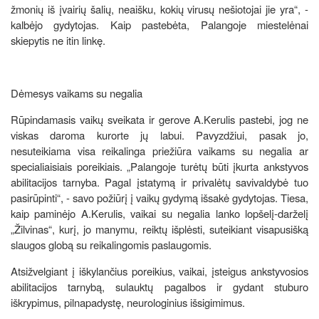
žmonių iš įvairių šalių, neaišku, kokių virusų nešiotojai jie yra“, -
kalbėjo gydytojas. Kaip pastebėta, Palangoje miestelėnai
skiepytis ne itin linkę.
Dėmesys vaikams su negalia
Rūpindamasis vaikų sveikata ir gerove A.Kerulis pastebi, jog ne
viskas daroma kurorte jų labui. Pavyzdžiui, pasak jo,
nesuteikiama visa reikalinga priežiūra vaikams su negalia ar
specialiaisiais poreikiais. „Palangoje turėtų būti įkurta ankstyvos
abilitacijos tarnyba. Pagal įstatymą ir privalėtų savivaldybė tuo
pasirūpinti“, - savo požiūrį į vaikų gydymą išsakė gydytojas. Tiesa,
kaip paminėjo A.Kerulis, vaikai su negalia lanko lopšelį-darželį
„Žilvinas“, kurį, jo manymu, reiktų išplėsti, suteikiant visapusišką
slaugos globą su reikalingomis paslaugomis.
Atsižvelgiant į iškylančius poreikius, vaikai, įsteigus ankstyvosios
abilitacijos tarnybą, sulauktų pagalbos ir gydant stuburo
iškrypimus, pilnapadystę, neurologinius išsigimimus.