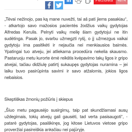
„Tėvai nežinojo, pas ką mane nuvežti, tai aš pati jiems pasakiau“,
- atkartojo savo mažosios pacientės žodžius vaikų gydytojas
Alfredas Kerulis. Pelnyti vaikų meilę šiam gydytojui ne itin
sudėtinga. Pasak jo, svarbu užmegzti ryšį, o jį užmezgus vaikai
gydytoju ima pasitikėti ir nejaučia nei menkiausios baimės.
Ypatingai tuo atveju, jei atliekama procedūra nekelia skausmo.
Pastaruoju metu kurorte ėmė reikštis kvėpavimo takų ligos ir gripo
atvejai, tačiau didžiulę patirtį sukaupęs gydytojas nuramina – jei
laiku buvo pasirūpinta savimi ir savo atžalomis, jokios ligos
nebaisios.
Skeptiškas žmonių požiūris į skiepus
„Šiuo metu pagausėjo susirgimų, taip pat skundžiamasi ausų
uždegimais, tokių atvejų gali gausėti, tad verta pasisaugoti“, -
patarė gydytojas, paaiškinęs, jog kitose Lietuvos vietose gripo
proveržiai pasireiškia anksčiau nei pajūryje.