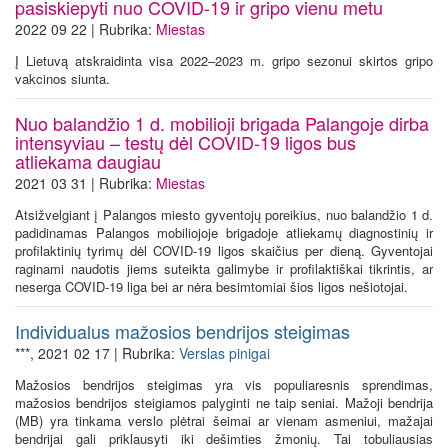
pasiskiepyti nuo COVID-19 ir gripo vienu metu
2022 09 22 | Rubrika:
Miestas
Į Lietuvą atskraidinta visa 2022–2023 m. gripo sezonui skirtos gripo
vakcinos siunta.
Nuo balandžio 1 d. mobilioji brigada Palangoje dirba
intensyviau – testų dėl COVID-19 ligos bus
atliekama daugiau
2021 03 31 | Rubrika:
Miestas
Atsižvelgiant į Palangos miesto gyventojų poreikius, nuo balandžio 1 d.
padidinamas Palangos mobiliojoje brigadoje atliekamų diagnostinių ir
profilaktinių tyrimų dėl COVID-19 ligos skaičius per dieną. Gyventojai
raginami naudotis jiems suteikta galimybe ir profilaktiškai tikrintis, ar
neserga COVID-19 liga bei ar nėra besimtomiai šios ligos nešiotojai.
Individualus mažosios bendrijos steigimas
***, 2021 02 17 | Rubrika:
Verslas pinigai
Mažosios bendrijos steigimas yra vis populiaresnis sprendimas,
mažosios bendrijos steigiamos palyginti ne taip seniai. Mažoji bendrija
(MB) yra tinkama verslo plėtrai šeimai ar vienam asmeniui, mažajai
bendrijai gali priklausyti iki dešimties žmonių. Tai tobuliausias