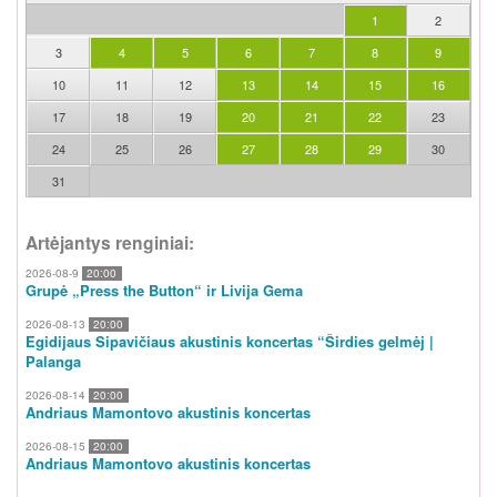
1
2
3
4
5
6
7
8
9
10
11
12
13
14
15
16
17
18
19
20
21
22
23
24
25
26
27
28
29
30
31
Artėjantys renginiai:
2026-08-9
20:00
Grupė „Press the Button“ ir Livija Gema
2026-08-13
20:00
Egidijaus Sipavičiaus akustinis koncertas “Širdies gelmėj |
Palanga
2026-08-14
20:00
Andriaus Mamontovo akustinis koncertas
2026-08-15
20:00
Andriaus Mamontovo akustinis koncertas