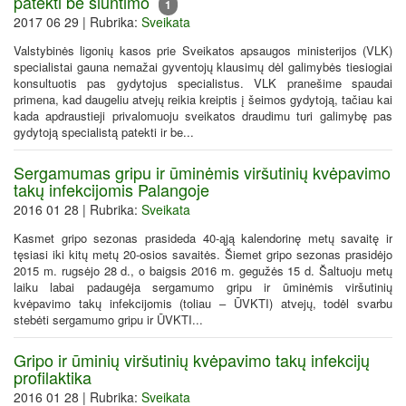
patekti be siuntimo
1
2017 06 29 | Rubrika:
Sveikata
Valstybinės ligonių kasos prie Sveikatos apsaugos ministerijos (VLK)
specialistai gauna nemažai gyventojų klausimų dėl galimybės tiesiogiai
konsultuotis pas gydytojus specialistus. VLK pranešime spaudai
primena, kad daugeliu atvejų reikia kreiptis į šeimos gydytoją, tačiau kai
kada apdraustieji privalomuoju sveikatos draudimu turi galimybę pas
gydytoją specialistą patekti ir be...
Sergamumas gripu ir ūminėmis viršutinių kvėpavimo
takų infekcijomis Palangoje
2016 01 28 | Rubrika:
Sveikata
Kasmet gripo sezonas prasideda 40-ąją kalendorinę metų savaitę ir
tęsiasi iki kitų metų 20-osios savaitės. Šiemet gripo sezonas prasidėjo
2015 m. rugsėjo 28 d., o baigsis 2016 m. gegužės 15 d. Šaltuoju metų
laiku labai padaugėja sergamumo gripu ir ūminėmis viršutinių
kvėpavimo takų infekcijomis (toliau – ŪVKTI) atvejų, todėl svarbu
stebėti sergamumo gripu ir ŪVKTI...
Gripo ir ūminių viršutinių kvėpavimo takų infekcijų
profilaktika
2016 01 28 | Rubrika:
Sveikata