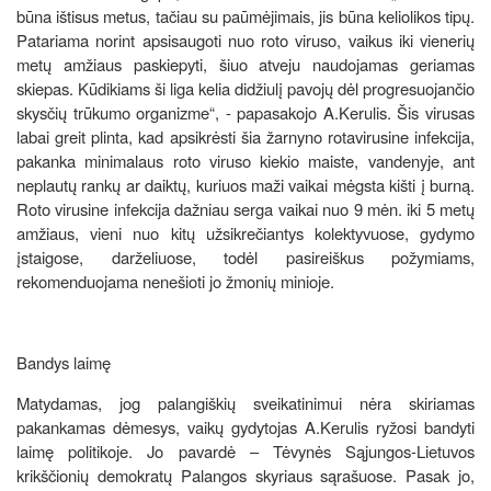
būna ištisus metus, tačiau su paūmėjimais, jis būna keliolikos tipų.
Patariama norint apsisaugoti nuo roto viruso, vaikus iki vienerių
metų amžiaus paskiepyti, šiuo atveju naudojamas geriamas
skiepas. Kūdikiams ši liga kelia didžiulį pavojų dėl progresuojančio
skysčių trūkumo organizme“, - papasakojo A.Kerulis. Šis virusas
labai greit plinta, kad apsikrėsti šia žarnyno rotavirusine infekcija,
pakanka minimalaus roto viruso kiekio maiste, vandenyje, ant
neplautų rankų ar daiktų, kuriuos maži vaikai mėgsta kišti į burną.
Roto virusine infekcija dažniau serga vaikai nuo 9 mėn. iki 5 metų
amžiaus, vieni nuo kitų užsikrečiantys kolektyvuose, gydymo
įstaigose, darželiuose, todėl pasireiškus požymiams,
rekomenduojama nenešioti jo žmonių minioje.
Bandys laimę
Matydamas, jog palangiškių sveikatinimui nėra skiriamas
pakankamas dėmesys, vaikų gydytojas A.Kerulis ryžosi bandyti
laimę politikoje. Jo pavardė – Tėvynės Sąjungos-Lietuvos
krikščionių demokratų Palangos skyriaus sąrašuose. Pasak jo,