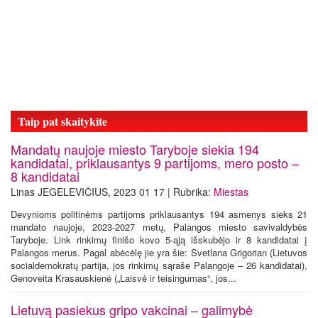
Taip pat skaitykite
Mandatų naujoje miesto Taryboje siekia 194
kandidatai, priklausantys 9 partijoms, mero posto –
8 kandidatai
Linas JEGELEVIČIUS, 2023 01 17 | Rubrika:
Miestas
Devynioms politinėms partijoms priklausantys 194 asmenys sieks 21
mandato naujoje, 2023-2027 metų, Palangos miesto savivaldybės
Taryboje. Link rinkimų finišo kovo 5-ąją išskubėjo ir 8 kandidatai į
Palangos merus. Pagal abėcėlę jie yra šie: Svetlana Grigorian (Lietuvos
socialdemokratų partija, jos rinkimų sąraše Palangoje – 26 kandidatai),
Genoveita Krasauskienė („Laisvė ir teisingumas“, jos...
Lietuvą pasiekus gripo vakcinai – galimybė