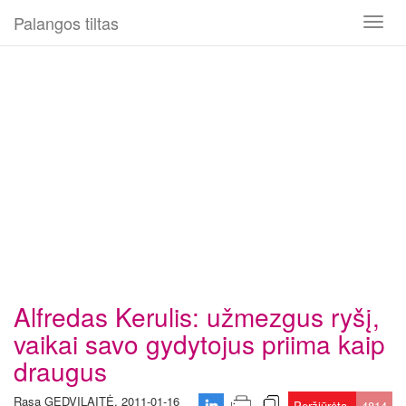
Palangos tiltas
Toggl
naviga
Alfredas Kerulis: užmezgus ryšį,
vaikai savo gydytojus priima kaip
draugus
Rasa GEDVILAITĖ, 2011-01-16
Peržiūrėta
4814