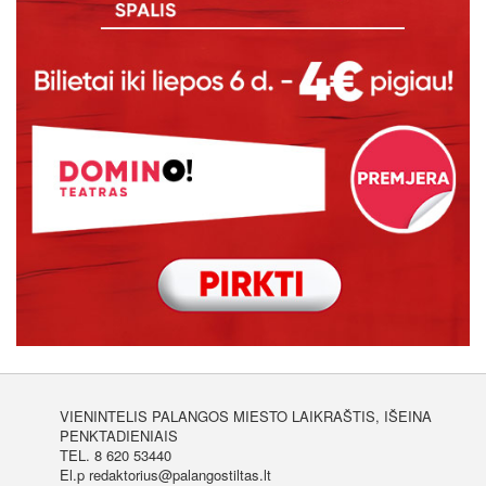
VIENINTELIS PALANGOS MIESTO LAIKRAŠTIS, IŠEINA
PENKTADIENIAIS
TEL. 8 620 53440
El.p redaktorius@palangostiltas.lt