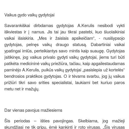
Vaikus gydo vaikų gydytojai
Savarankiškai dirbdamas gydytojas A.Kerulis nesibodi vykti
iškviestas ir į namus. Jis tai jau tikrai pastebi, kuo šiuolaikiniai
vaikai išsiskiria. „Mes ir žaislais apsikeičiam“, - nusišypsojo
gydytojas, pelnęs vaikų draugo statusą. Dabartiniai vaikai
ypatingai imlūs, perteikiantys savo mintis kaip suaugę. Gydytojas
įsitikinęs, jog vaikus privalo gydyti vaikų gydytojai, jiems turi būti
patikėta medicininė vaikų priežiūra, tačiau, kaip apgailestaudamas
paminėjo A.Kerulis, puikūs vaikų gydytojai „pasislepia už kortelės“
bendrosios praktikos gydytojas. O ir tėvams svarbu, jog jų vaikus
prižiūri tikri savo srities specialistai, laukiami bet kuriuo paros
metu net ir mažųjų.
Dar vienas pavojus mažiesiems
Šis periodas – išties pavojingas. Skelbiama, jog mažieji
skundžiasi ne tik gripu, ėmė kankinti ir roto virusas. „Šis virusas