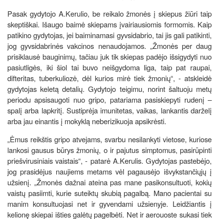
Pasak gydytojo A.Kerulio, be reikalo žmonės į skiepus žiūri taip
skeptiškai. Išaugo baimė skiepams įvairiausiomis formomis. Kaip
patikino gydytojas, jei baiminamasi gyvsidabrio, tai jis gali patikinti,
jog gyvsidabrinės vakcinos nenaudojamos. „Žmonės per daug
prisiklausė bauginimų, tačiau juk tik skiepas padėjo išsigydyti nuo
pasiutligės, iki šiol tai buvo neišgydoma liga, taip pat raupai,
difteritas, tuberkuliozė, dėl kurios mirė tiek žmonių“, - atskleidė
gydytojas keletą detalių. Gydytojo teigimu, norint šaltuoju metų
periodu apsisaugoti nuo gripo, patariama pasiskiepyti rudenį –
spalį arba lapkritį. Sustiprėja imunitetas, vaikas, lankantis darželį
arba jau einantis į mokyklą neberizikuoja apsikrėsti.
„Ėmus reikštis gripo atvejams, svarbu nesilankyti vietose, kuriose
lankosi gausus būrys žmonių, o ir pajutus simptomus, pasirūpinti
priešvirusiniais vaistais“, - patarė A.Kerulis. Gydytojas pastebėjo,
jog prasidėjus naujiems metams vėl pagausėjo išvykstančiųjų į
užsienį. „Žmonės dažnai ateina pas mane pasikonsultuoti, kokių
vaistų pasiimti, kurie suteiktų skubią pagalbą. Mano pacientai su
manim konsultuojasi net ir gyvendami užsienyje. Leidžiantis į
kelionę skiepai išties galėtų pagelbėti. Net ir aerouoste sukasi tiek