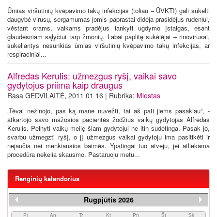
Ūmias viršutinių kvėpavimo takų infekcijas (toliau – ŪVKTI) gali sukelti
daugybė virusų, sergamumas jomis paprastai didėja prasidėjus rudeniui,
vėstant orams, vaikams pradėjus lankyti ugdymo įstaigas, esant
glaudesniam sąlyčiui tarp žmonių. Labai paplitę sukėlėjai – rinovirusai,
sukeliantys nesunkias ūmias viršutinių kvėpavimo takų infekcijas, ar
respiraciniai...
Alfredas Kerulis: užmezgus ryšį, vaikai savo
gydytojus priima kaip draugus
Rasa GEDVILAITĖ, 2011 01 16 | Rubrika:
Miestas
„Tėvai nežinojo, pas ką mane nuvežti, tai aš pati jiems pasakiau“, -
atkartojo savo mažosios pacientės žodžius vaikų gydytojas Alfredas
Kerulis. Pelnyti vaikų meilę šiam gydytojui ne itin sudėtinga. Pasak jo,
svarbu užmegzti ryšį, o jį užmezgus vaikai gydytoju ima pasitikėti ir
nejaučia nei menkiausios baimės. Ypatingai tuo atveju, jei atliekama
procedūra nekelia skausmo. Pastaruoju metu...
Renginių kalendorius
Rugpjūtis 2026
Pi
An
Tr
Kt
Pn
Št
Sk