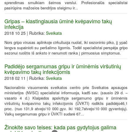
sprendimas smulkiam šeimos verslui. Profesionalūs specialistai
pasirūpins mažosios bendrijos steigimu ir...
Gripas – klastingiausia ūminė kvėpavimo takų
infekcija
2018 10 25 | Rubrika:
Sveikata
Nors gripo virusas aplinkoje cirkuliuoja nuolat, iki sezoninio piko, jį ypač
lengva supainioti su peršalimo ligomis. Todėl specialistai perspėja gripo
sezonui ruoštis iš anksto ir nenumoti ranka į pirmuosius simptomus.
Padidėjo sergamumas gripu ir ūminėmis viršutinių
kvėpavimo takų infekcijomis
2018 02 11 | Rubrika:
Sveikata
Nacionalinio visuomenės sveikatos centro prie Sveikatos apsaugos
ministerijos (NVSC) specialistai informuoja, kad5 sav. (sausio 29 d. –
vasario 4 d.) Klaipėdos apskrityje sergamumo gripu ir ūminėmis
viršutinių kvėpavimo takų infekcijomis (ŪVKTI) rodiklis padidėjo46,1
proc. (nuo 131,9 atvejo/10 000 gyv. iki 192,7atvejo/10 000 gyventojų).
Vaikų sergamumas gripu ir ŪVKTI sudarė 67...
Žinokite savo teises: kada pas gydytojus galima