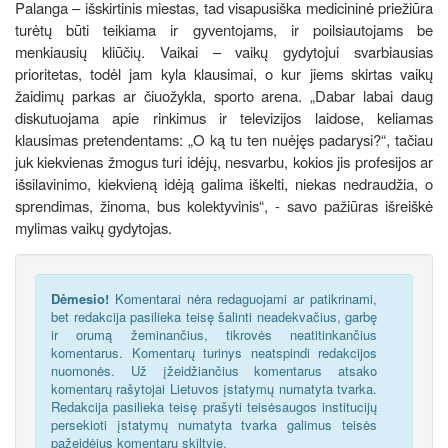
Palanga – išskirtinis miestas, tad visapusiška medicininė priežiūra
turėtų būti teikiama ir gyventojams, ir poilsiautojams be
menkiausių kliūčių. Vaikai – vaikų gydytojui svarbiausias
prioritetas, todėl jam kyla klausimai, o kur jiems skirtas vaikų
žaidimų parkas ar čiuožykla, sporto arena. „Dabar labai daug
diskutuojama apie rinkimus ir televizijos laidose, keliamas
klausimas pretendentams: „O ką tu ten nuėjęs padarysi?“, tačiau
juk kiekvienas žmogus turi idėjų, nesvarbu, kokios jis profesijos ar
išsilavinimo, kiekvieną idėją galima iškelti, niekas nedraudžia, o
sprendimas, žinoma, bus kolektyvinis“, - savo pažiūras išreiškė
mylimas vaikų gydytojas.
Dėmesio!
Komentarai nėra redaguojami ar patikrinami,
bet redakcija pasilieka teisę šalinti neadekvačius, garbę
ir orumą žeminančius, tikrovės neatitinkančius
komentarus. Komentarų turinys neatspindi redakcijos
nuomonės. Už įžeidžiančius komentarus atsako
komentarų rašytojai Lietuvos įstatymų numatyta tvarka.
Redakcija pasilieka teisę prašyti teisėsaugos institucijų
persekioti įstatymų numatyta tvarka galimus teisės
pažeidėjus komentarų skiltyje.