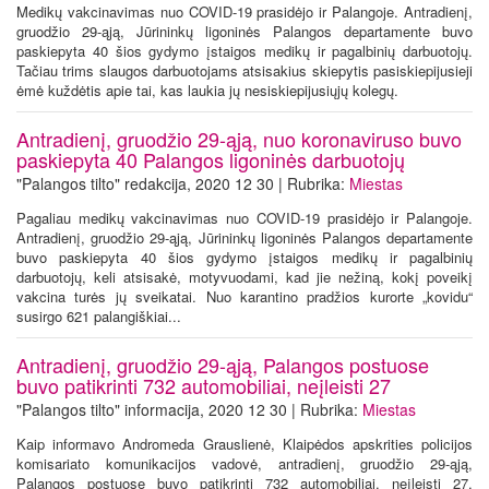
Medikų vakcinavimas nuo COVID-19 prasidėjo ir Palangoje. Antradienį,
gruodžio 29-ąją, Jūrininkų ligoninės Palangos departamente buvo
paskiepyta 40 šios gydymo įstaigos medikų ir pagalbinių darbuotojų.
Tačiau trims slaugos darbuotojams atsisakius skiepytis pasiskiepijusieji
ėmė kuždėtis apie tai, kas laukia jų nesiskiepijusiųjų kolegų.
Antradienį, gruodžio 29-ąją, nuo koronaviruso buvo
paskiepyta 40 Palangos ligoninės darbuotojų
"Palangos tilto" redakcija, 2020 12 30 | Rubrika:
Miestas
Pagaliau medikų vakcinavimas nuo COVID-19 prasidėjo ir Palangoje.
Antradienį, gruodžio 29-ąją, Jūrininkų ligoninės Palangos departamente
buvo paskiepyta 40 šios gydymo įstaigos medikų ir pagalbinių
darbuotojų, keli atsisakė, motyvuodami, kad jie nežiną, kokį poveikį
vakcina turės jų sveikatai. Nuo karantino pradžios kurorte „kovidu“
susirgo 621 palangiškiai...
Antradienį, gruodžio 29-ąją, Palangos postuose
buvo patikrinti 732 automobiliai, neįleisti 27
"Palangos tilto" informacija, 2020 12 30 | Rubrika:
Miestas
Kaip informavo Andromeda Grauslienė, Klaipėdos apskrities policijos
komisariato komunikacijos vadovė, antradienį, gruodžio 29-ąją,
Palangos postuose buvo patikrinti 732 automobiliai, neįleisti 27,