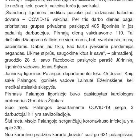
jie nežiną, kokį poveikį vakcina turės jų sveikatai.
„Šiandieną ligoninės medikus pasiekė pati didžiausia kalėdinė
dovana – COVID-19 vakcina. Per tris darbo dienas pagal
prioritetines grupes privalome paskiepyti 405 ligoninės ir jos
padalinių darbuotojus. Pirmąją dieną vakcinavome 110. Tai
didžiulis džiaugsmo šaltinis ne vien mums, bet, svarbiausia, mūsų
pacientams. Dabar jau tikiu, kad kartu įveiksime pandemijos
negandas. Likime stiprūs, saugokime kitus ir save“, – pirmadienį,
gruodžio 28 d., savo Facebooko paskyroje parašė Jūrininkų
ligoninės vadovas Jonas Sąlyga.
Jūrininkų ligoninės Palangos departamentui teko 45 dozės. Kaip
sakė Palangos ligoninės vadovė Laimutė Ežerinskienė, keli
medikai atsisakė skiepytis.
Pirmasis Palangos ligoninėje buvo paskiepytas kardiologas
profesorius Geriuldas Žiliukas.
Šiuo metu Palangos departamente COVID-19 serga 3
darbuotojai ir 1 yra saviizoliacijoje.
Šiui metu visoje Palangoje sergančiųjų koronaviruso infekcija yra
apie 330.
Nuo karantino pradžios kurorte „kovidu“ susirgo 621 palangiškiai,