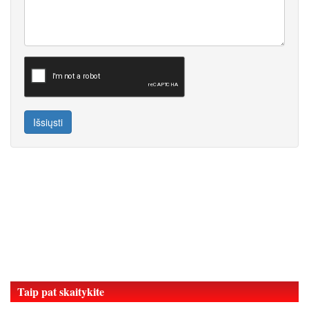
Išsiųsti
Taip pat skaitykite