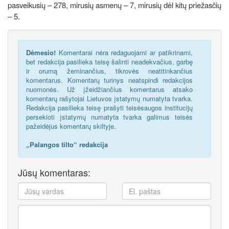
pasveikusių – 278, mirusių asmenų – 7, mirusių dėl kitų priežasčių
– 5.
Dėmesio!
Komentarai nėra redaguojami ar patikrinami,
bet redakcija pasilieka teisę šalinti neadekvačius, garbę
ir orumą žeminančius, tikrovės neatitinkančius
komentarus. Komentarų turinys neatspindi redakcijos
nuomonės. Už įžeidžiančius komentarus atsako
komentarų rašytojai Lietuvos įstatymų numatyta tvarka.
Redakcija pasilieka teisę prašyti teisėsaugos institucijų
persekioti įstatymų numatyta tvarka galimus teisės
pažeidėjus komentarų skiltyje.
„Palangos tilto“ redakcija
Jūsų komentaras: