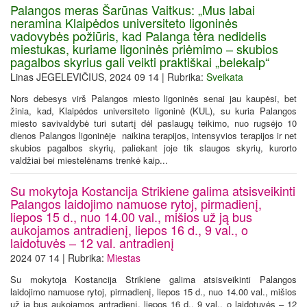
Palangos meras Šarūnas Vaitkus: „Mus labai
neramina Klaipėdos universiteto ligoninės
vadovybės požiūris, kad Palanga tėra nedidelis
miestukas, kuriame ligoninės priėmimo – skubios
pagalbos skyrius gali veikti praktiškai „belekaip“
Linas JEGELEVIČIUS, 2024 09 14 | Rubrika:
Sveikata
Nors debesys virš Palangos miesto ligoninės senai jau kaupėsi, bet
žinia, kad, Klaipėdos universiteto ligoninė (KUL), su kuria Palangos
miesto savivaldybė turi sutartį dėl paslaugų teikimo, nuo rugsėjo 10
dienos Palangos ligoninėje naikina terapijos, intensyvios terapijos ir net
skubios pagalbos skyrių, paliekant joje tik slaugos skyrių, kurorto
valdžiai bei miestelėnams trenkė kaip...
Su mokytoja Kostancija Strikiene galima atsisveikinti
Palangos laidojimo namuose rytoj, pirmadienį,
liepos 15 d., nuo 14.00 val., mišios už ją bus
aukojamos antradienį, liepos 16 d., 9 val., o
laidotuvės – 12 val. antradienį
2024 07 14 | Rubrika:
Miestas
Su mokytoja Kostancija Strikiene galima atsisveikinti Palangos
laidojimo namuose rytoj, pirmadienį, liepos 15 d., nuo 14.00 val., mišios
už ją bus aukojamos antradienį, liepos 16 d., 9 val., o laidotuvės – 12