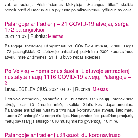
val. antradienį. Prisimindamas Mokytoją, „Palangos tiltas“ skelbia
beveik prieš du metus su ja įvykusio pokalbio/interviu ryškiausias dalis.
Palangoje antradienį – 21 COVID-19 atvejai, serga
172 palangiškiai
2021 11 09 | Rubrika:
Miestas
Palangoje antradienį užregistruoti 21 COVID-19 atvejai, virusu serga
172 palangiškiai. O Lietuvoje antradienį patvirtinta 2300 koronaviruso
atvejų, mirė 27 žmonės, 21 iš jų buvo nepasiskiepijęs.
Po Velykų – nemalonus šuolis: Lietuvoje antradienį
nustatyta naujų 1116 COVID-19 atvejų, Palangoje –
3
Linas JEGELEVIČIUS, 2021 04 07 | Rubrika:
Miestas
Lietuvoje antradienį, balandžio 6 d., nustatyta 1116 naujų koronaviruso
atvejų, dar 10 žmonių mirė, skelbia Statistikos departamentas.
Palangoje antradienį nustatyti trys nauji koronaviruso atvejai, šiuo metu
kurorte 20 palangiškių serga šia liga. Nuo pandemijos pradžios praėjusių
metų pavasarį ja susirgo 1010 mūsų miesto gyventojų, 10 mirė.
Palangoje antradienį užfiksuoti du koronaviruso