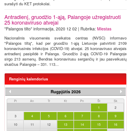
surašyti du KET protokolai.
Antradienį, gruodžio 1-ąją, Palangoje užregistruoti
25 koronaviruso atvejai
"Palangos tilto" informacija, 2020 12 02 | Rubrika:
Miestas
Nacionalinis visuomenės sveikatos centras (NVSC) informavo
"Palangos tiltą", kad per gruodžio 1-ąją Lietuvoje patvirtinti 2109
koronavirusinės infekcijos (COVID-19) atvejai. 25 koronaviruso atvejais
antradienį pasipildė ir Palanga. Gruodžio 2-ąją COVID-19 Palangoje
sirgo 213 asmenų. Bendras koronavirusu sergančių ir jau pasveikusių
skaičius Palangoje – 331. 113...
Renginių kalendorius
Rugpjūtis 2026
Pi
An
Tr
Kt
Pn
Št
Sk
1
2
3
4
5
6
7
8
9
10
11
12
13
14
15
16