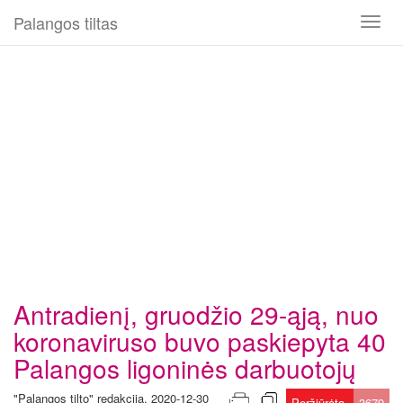
Palangos tiltas
Toggl
naviga
Antradienį, gruodžio 29-ąją, nuo
koronaviruso buvo paskiepyta 40
Palangos ligoninės darbuotojų
"Palangos tilto" redakcija, 2020-12-30
Peržiūrėta
3679