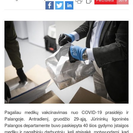
Pagaliau medikų vakcinavimas nuo COVID-19 prasidėjo ir
Palangoje. Antradienį, gruodžio 29-ąją, Jūrininkų ligoninės
Palangos departamente buvo paskiepyta 40 šios gydymo įstaigos
medikų ir pagalbinių darbuotojų, keli atsisakė, motyvuodami, kad