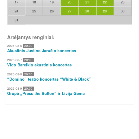
17
18
19
20
21
22
23
24
25
26
27
28
29
30
31
Artėjantys renginiai:
2026-08-6
20:00
Akustinis Justino Jaručio koncertas
2026-08-7
20:00
Vido Bareikio akustinis koncertas
2026-08-8
20:00
“Domino” teatro koncertas “White & Black”
2026-08-9
20:00
Grupė „Press the Button“ ir Livija Gema