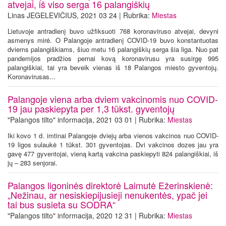
atvejai, iš viso serga 16 palangiškių
Linas JEGELEVIČIUS, 2021 03 24 | Rubrika:
Miestas
Lietuvoje antradienį buvo užfiksuoti 768 koronaviruso atvejai, devyni
asmenys mirė. O Palangoje antradienį COVID-19 buvo konstantuotas
dviems palangiškiams, šiuo metu 16 palangiškių serga šia liga. Nuo pat
pandemijos pradžios pernai kovą koronavirusu yra susirgę 995
palangiškiai, tai yra beveik vienas iš 18 Palangos miesto gyventojų.
Koronavirusas...
Palangoje viena arba dviem vakcinomis nuo COVID-
19 jau paskiepyta per 1,3 tūkst. gyventojų
"Palangos tilto" informacija, 2021 03 01 | Rubrika:
Miestas
Iki kovo 1 d. imtinai Palangoje dviejų arba vienos vakcinos nuo COVID-
19 ligos sulaukė 1 tūkst. 301 gyventojas. Dvi vakcinos dozes jau yra
gavę 477 gyventojai, vieną kartą vakcina paskiepyti 824 palangiškiai, iš
jų – 283 senjorai.
Palangos ligoninės direktorė Laimutė Ežerinskienė:
„Nežinau, ar nesiskiepijusieji nenukentės, ypač jei
tai bus susieta su SODRA“
"Palangos tilto" informacija, 2020 12 31 | Rubrika:
Miestas