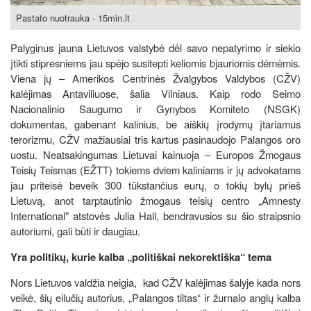
Pastato nuotrauka - 15min.lt
Palyginus jauna Lietuvos valstybė dėl savo nepatyrimo ir siekio
įtikti stipresniems jau spėjo susitepti keliomis bjauriomis dėmėmis.
Viena jų – Amerikos Centrinės Žvalgybos Valdybos (CŽV)
kalėjimas Antaviliuose, šalia Vilniaus. Kaip rodo Seimo
Nacionalinio Saugumo ir Gynybos Komiteto (NSGK)
dokumentas, gabenant kalinius, be aiškių įrodymų įtariamus
terorizmu, CŽV mažiausiai tris kartus pasinaudojo Palangos oro
uostu. Neatsakingumas Lietuvai kainuoja – Europos Žmogaus
Teisių Teismas (EŽTT) tokiems dviem kaliniams ir jų advokatams
jau priteisė beveik 300 tūkstančius eurų, o tokių bylų prieš
Lietuvą, anot tarptautinio žmogaus teisių centro „Amnesty
International" atstovės Julia Hall, bendravusios su šio straipsnio
autoriumi, gali būti ir daugiau.
Yra politikų, kurie kalba „politiškai nekorektiška“ tema
Nors Lietuvos valdžia neigia, kad CŽV kalėjimas šalyje kada nors
veikė, šių eilučių autorius, „Palangos tiltas“ ir žurnalo anglų kalba