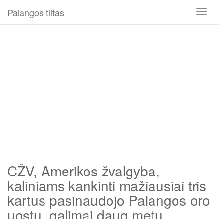
Palangos tiltas
Toggl
naviga
CŽV, Amerikos žvalgyba,
kaliniams kankinti mažiausiai tris
kartus pasinaudojo Palangos oro
uostu, galimai daug metų