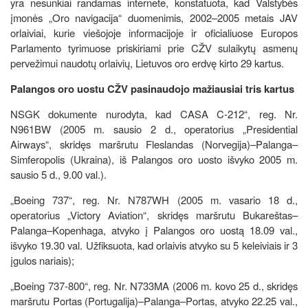
yra nesunkiai randamas internete, konstatuota, kad Valstybės
įmonės „Oro navigacija“ duomenimis, 2002–2005 metais JAV
orlaiviai, kurie viešojoje informacijoje ir oficialiuose Europos
Parlamento tyrimuose priskiriami prie CŽV sulaikytų asmenų
pervežimui naudotų orlaivių, Lietuvos oro erdvę kirto 29 kartus.
Palangos oro uostu CŽV pasinaudojo mažiausiai tris kartus
NSGK dokumente nurodyta, kad CASA C-212“, reg. Nr.
N961BW (2005 m. sausio 2 d., operatorius „Presidential
Airways“, skridęs maršrutu Fleslandas (Norvegija)–Palanga–
Simferopolis (Ukraina), iš Palangos oro uosto išvyko 2005 m.
sausio 5 d., 9.00 val.).
„Boeing 737“, reg. Nr. N787WH (2005 m. vasario 18 d.,
operatorius „Victory Aviation“, skridęs maršrutu Bukareštas–
Palanga–Kopenhaga, atvyko į Palangos oro uostą 18.09 val.,
išvyko 19.30 val. Užfiksuota, kad orlaivis atvyko su 5 keleiviais ir 3
įgulos nariais);
„Boeing 737-800“, reg. Nr. N733MA (2006 m. kovo 25 d., skridęs
maršrutu Portas (Portugalija)–Palanga–Portas, atvyko 22.25 val.,