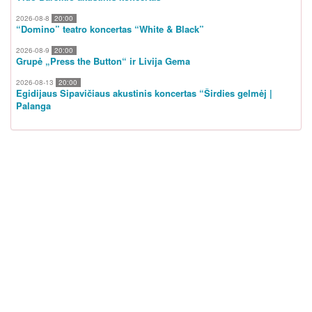
2026-08-8
20:00
“Domino” teatro koncertas “White & Black”
2026-08-9
20:00
Grupė „Press the Button“ ir Livija Gema
2026-08-13
20:00
Egidijaus Sipavičiaus akustinis koncertas “Širdies gelmėj |
Palanga