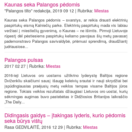
Kaunas seka Palangos pėdomis
"Palangos tilto" redakcija, 2019 09 12 | Rubrika:
Miestas
Kaunas seka Palangos pėdomis – svarstys, ar reikia drausti elektrinių
paspirtukų eismą Kalniečių parke. Elektrinių paspirtukų mada vis labiau
veržiasi į miestiečių gyvenimą, o Kaunas – ne išimtis. Pirmoji Lietuvoje
rūpestį dėl pėstiesiems paspirtukų keliamo pavojaus šių metų pavasarį
pademonstravo Palangos savivaldybė, priėmusi sprendimą, draudžiantį
judriausiose...
Palangos pulsas
2017 02 27 | Rubrika:
Miestas
2016-ieji Lietuvos oro uostams užtikrino lyderystę Baltijos regione
Dviženkliu skaičiumi sausį išaugę keleivių srautai ir nauji skrydžiai bei
įspūdingiausias praėjusių metų veiklos tempas visame Baltijos jūros
regione. Tokiais veiklos rezultatais džiaugiasi Lietuvos oro uostai, kurių
sėkmingas augimas buvo pastebėtas ir Didžiosios Britanijos laikraščio
„The Daily...
Didingasis gaidys – įtakingas lyderis, kurio pėdomis
seka būrys vištų
Rasa GEDVILAITĖ, 2016 12 29 | Rubrika:
Miestas