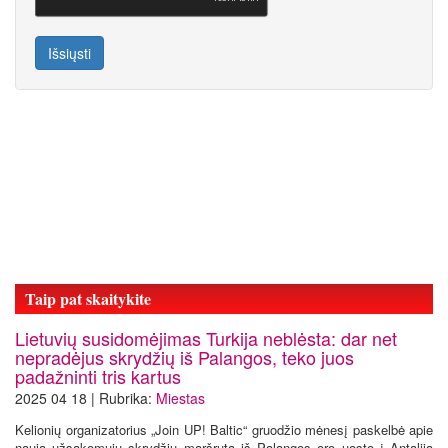
Išsiųsti
Taip pat skaitykite
Lietuvių susidomėjimas Turkija neblėsta: dar net
nepradėjus skrydžių iš Palangos, teko juos
padažninti tris kartus
2025 04 18 | Rubrika:
Miestas
Kelionių organizatorius „Join UP! Baltic“ gruodžio mėnesį paskelbė apie
naują užsakomųjų skrydžių maršrutą iš Palangos oro uosto į Antaliją