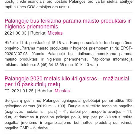
uostų tinkle esančiais oro uostais Palangos oro vartai siekia ateityje
tapti nulinės CO2 emisijos oro uostu.
Palangoje bus teikiama parama maisto produktais ir
higienos priemonėmis
2021 06 03 | Rubrika:
Miestas
Birželio 11 d. penktadienį 15-18 val. Europos socialinio fondo agentūros
projekto „Parama maisto produktais ir higienos priemonėmis“ Nr. EPSF-
2020-V-07-03 lėšomis Palangoje bus dalinama nemokama parama
maisto produktais ir higienos priemonėmis. Papildoma informacija
teikiama telefonu: 8 (46) 34 13 38 (nuo 10 iki 13 val.)
Palangoje 2020 metais kilo 41 gaisras – mažiausiai
per 10 paskutinių metų
***, 2021 01 25 | Rubrika:
Miestas
Be gaisrų gesinimo, Palangos ugniagesiai gelbėtojai pernai atliko 109
gelbėjimo darbus (2019 m. - 103). Daugiausiai teikta techninė pagalba
(užgriuvus medžiams ir pan.) – 41, darbai po transporto avarijos – 11,
durų atidarymas ir pagalba policijai po 9, taip pat po 8 kartus teikta
pagalba įmonėms ir organizacijoms bei naftos produktų surinkimui,
pagalba GMP – 6, darbai...