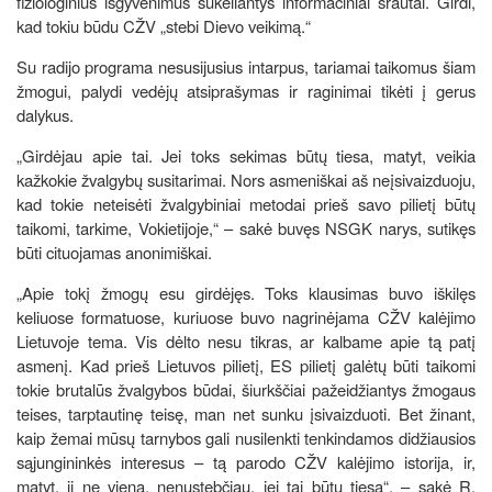
fiziologinius išgyvenimus sukeliantys informaciniai srautai. Girdi,
kad tokiu būdu CŽV „stebi Dievo veikimą.“
Su radijo programa nesusijusius intarpus, tariamai taikomus šiam
žmogui, palydi vedėjų atsiprašymas ir raginimai tikėti į gerus
dalykus.
„Girdėjau apie tai. Jei toks sekimas būtų tiesa, matyt, veikia
kažkokie žvalgybų susitarimai. Nors asmeniškai aš neįsivaizduoju,
kad tokie neteisėti žvalgybiniai metodai prieš savo pilietį būtų
taikomi, tarkime, Vokietijoje,“ – sakė buvęs NSGK narys, sutikęs
būti cituojamas anonimiškai.
„Apie tokį žmogų esu girdėjęs. Toks klausimas buvo iškilęs
keliuose formatuose, kuriuose buvo nagrinėjama CŽV kalėjimo
Lietuvoje tema. Vis dėlto nesu tikras, ar kalbame apie tą patį
asmenį. Kad prieš Lietuvos pilietį, ES pilietį galėtų būti taikomi
tokie brutalūs žvalgybos būdai, šiurkščiai pažeidžiantys žmogaus
teises, tarptautinę teisę, man net sunku įsivaizduoti. Bet žinant,
kaip žemai mūsų tarnybos gali nusilenkti tenkindamos didžiausios
sąjungininkės interesus – tą parodo CŽV kalėjimo istorija, ir,
matyt, ji ne viena, nenustebčiau, jei tai būtų tiesa“, – sakė R.