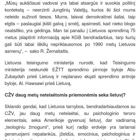
„Mūsų aukščiausi vadovai yra labai atsargūs ir suvokia politinį
kontekstą – neerzinti Jungtinių Valstijų, kurios iki šiol mums
neleido sužinoti tiesos. Mums, laisvai demokratinei šaliai, taip
elgtis – paslaugiai įkišti galvą į smėlį, apsimesti, kad nieko blogo
neatsitiko, yra gėdinga. Man tai panašu į Lietuvos sprendimą 75
metus įslaptinti informaciją apie KGB bendradarbius, tarp kurių
gali būti labai iškilių nepriklausomos po 1990 metų Lietuvos
asmenų“, – sako R. Žemaitaitis.
Lietuvos teisingumo ministerija nurodė, kad Teisingumo
ministerija neskundė EŽTT sprendimo pirmoje byloje Abu
Zubaydah prieš Lietuvą ir neplanavo skųsti sprendimo antroje
byloje, Al. Hawsawi prieš Lietuvą.
CŽV daug metų neteisėtomis priemonėmis seka lietuvį?
Sklando gandai, kad Lietuvos tarnybos, bendradarbiaudamos su
CŽV, jau daug metų neteisėtai, su psichologinio teroro
elementais, seka Amerikoje gyvenusį lietuvį, dar vadinamą
„teologiniu žmogumi“, prieš kurį radijo erdvėje yra tariamai
generuojami nepalankūs, įžeidūs, emocinius, psichologinius ir