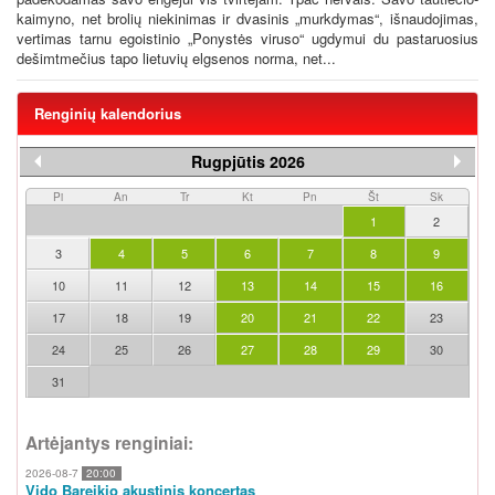
kaimyno, net brolių niekinimas ir dvasinis „murkdymas“, išnaudojimas,
vertimas tarnu egoistinio „Ponystės viruso“ ugdymui du pastaruosius
dešimtmečius tapo lietuvių elgsenos norma, net...
Renginių kalendorius
Rugpjūtis 2026
Pi
An
Tr
Kt
Pn
Št
Sk
1
2
3
4
5
6
7
8
9
10
11
12
13
14
15
16
17
18
19
20
21
22
23
24
25
26
27
28
29
30
31
Artėjantys renginiai:
2026-08-7
20:00
Vido Bareikio akustinis koncertas