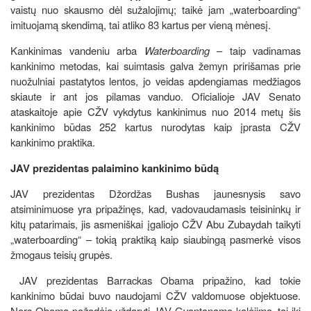
vaistų nuo skausmo dėl sužalojimų; taikė jam „waterboarding“
imituojamą skendimą, tai atliko 83 kartus per vieną mėnesį.
Kankinimas vandeniu arba
Waterboarding
– taip vadinamas
kankinimo metodas, kai suimtasis galva žemyn pririšamas prie
nuožulniai pastatytos lentos, jo veidas apdengiamas medžiagos
skiaute ir ant jos pilamas vanduo. Oficialioje JAV Senato
ataskaitoje apie CŽV vykdytus kankinimus nuo 2014 metų šis
kankinimo būdas 252 kartus nurodytas kaip įprasta CŽV
kankinimo praktika.
JAV prezidentas palaimino kankinimo būdą
JAV prezidentas Džordžas Bushas jaunesnysis savo
atsiminimuose yra pripažinęs, kad, vadovaudamasis teisininkų ir
kitų patarimais, jis asmeniškai įgaliojo CŽV Abu Zubaydah taikyti
„waterboarding“ – tokią praktiką kaip siaubingą pasmerkė visos
žmogaus teisių grupės.
JAV prezidentas Barrackas Obama pripažino, kad tokie
kankinimo būdai buvo naudojami CŽV valdomuose objektuose.
Nors Obama pažadėjo uždaryti JAV Gvantanamo kalėjimą, tai iki