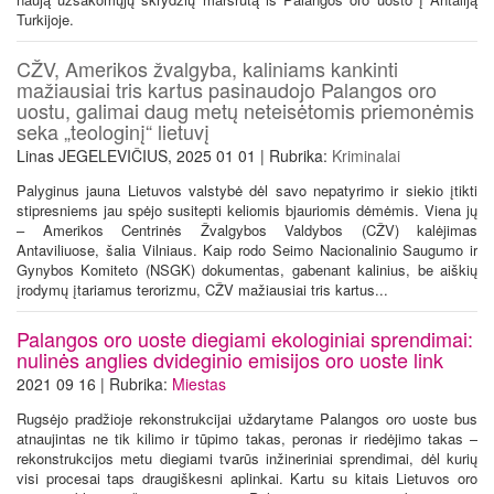
Turkijoje.
CŽV, Amerikos žvalgyba, kaliniams kankinti
mažiausiai tris kartus pasinaudojo Palangos oro
uostu, galimai daug metų neteisėtomis priemonėmis
seka „teologinį“ lietuvį
Linas JEGELEVIČIUS, 2025 01 01 | Rubrika:
Kriminalai
Palyginus jauna Lietuvos valstybė dėl savo nepatyrimo ir siekio įtikti
stipresniems jau spėjo susitepti keliomis bjauriomis dėmėmis. Viena jų
– Amerikos Centrinės Žvalgybos Valdybos (CŽV) kalėjimas
Antaviliuose, šalia Vilniaus. Kaip rodo Seimo Nacionalinio Saugumo ir
Gynybos Komiteto (NSGK) dokumentas, gabenant kalinius, be aiškių
įrodymų įtariamus terorizmu, CŽV mažiausiai tris kartus...
Palangos oro uoste diegiami ekologiniai sprendimai:
nulinės anglies dvideginio emisijos oro uoste link
2021 09 16 | Rubrika:
Miestas
Rugsėjo pradžioje rekonstrukcijai uždarytame Palangos oro uoste bus
atnaujintas ne tik kilimo ir tūpimo takas, peronas ir riedėjimo takas –
rekonstrukcijos metu diegiami tvarūs inžineriniai sprendimai, dėl kurių
visi procesai taps draugiškesni aplinkai. Kartu su kitais Lietuvos oro