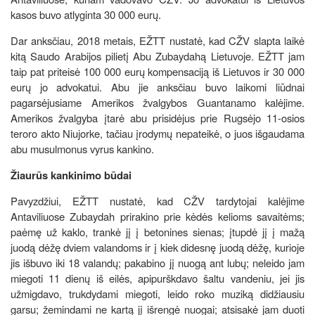
kasos buvo atlyginta 30 000 eurų.
Dar anksčiau, 2018 metais, EŽTT nustatė, kad CŽV slapta laikė
kitą Saudo Arabijos pilietį Abu Zubaydahą Lietuvoje. EŽTT jam
taip pat priteisė 100 000 eurų kompensaciją iš Lietuvos ir 30 000
eurų jo advokatui. Abu jie anksčiau buvo laikomi liūdnai
pagarsėjusiame Amerikos žvalgybos Guantanamo kalėjime.
Amerikos žvalgyba įtarė abu prisidėjus prie Rugsėjo 11-osios
teroro akto Niujorke, tačiau įrodymų nepateikė, o juos išgaudama
abu musulmonus vyrus kankino.
Žiaurūs kankinimo būdai
Pavyzdžiui, EŽTT nustatė, kad CŽV tardytojai kalėjime
Antaviliuose Zubaydah prirakino prie kėdės kelioms savaitėms;
paėmę už kaklo, trankė jį į betonines sienas; įtupdė jį į mažą
juodą dėžę dviem valandoms ir į kiek didesnę juodą dėžę, kurioje
jis išbuvo iki 18 valandų; pakabino jį nuogą ant lubų; neleido jam
miegoti 11 dienų iš eilės, apipurškdavo šaltu vandeniu, jei jis
užmigdavo, trukdydami miegoti, leido roko muziką didžiausiu
garsu; žemindami ne kartą jį išrengė nuogai; atsisakė jam duoti