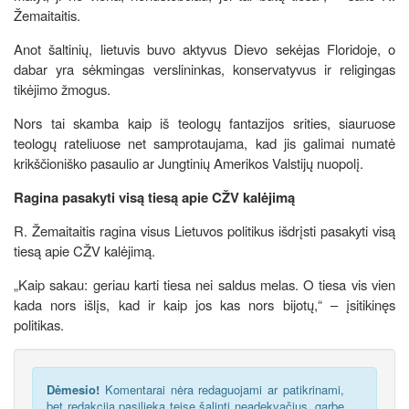
Žemaitaitis.
Anot šaltinių, lietuvis buvo aktyvus Dievo sekėjas Floridoje, o
dabar yra sėkmingas verslininkas, konservatyvus ir religingas
tikėjimo žmogus.
Nors tai skamba kaip iš teologų fantazijos srities, siauruose
teologų rateliuose net samprotaujama, kad jis galimai numatė
krikščioniško pasaulio ar Jungtinių Amerikos Valstijų nuopolį.
Ragina pasakyti visą tiesą apie CŽV kalėjimą
R. Žemaitaitis ragina visus Lietuvos politikus išdrįsti pasakyti visą
tiesą apie CŽV kalėjimą.
„Kaip sakau: geriau karti tiesa nei saldus melas. O tiesa vis vien
kada nors išlįs, kad ir kaip jos kas nors bijotų,“ – įsitikinęs
politikas.
Dėmesio!
Komentarai nėra redaguojami ar patikrinami,
bet redakcija pasilieka teisę šalinti neadekvačius, garbę