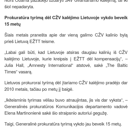
šiol nepadaryta.
Prokuratūra tyrimą dėl CŽV kalėjimo Lietuvoje vykdo beveik
15 metų
Šiais metais pranešta apie dar vieną galimo CŽV kalinio bylą
prieš Lietuvą EŽTT teisme.
„Labai gali būti, kad Lietuvoje atsiras daugiau kalinių iš CŽV
kalėjimo Lietuvoje, kurie kreipsis į EŽTT dėl kompensacijų“, –
Julia Hall, „Amnesty International“ atstovė, sakė „The Baltic
Times“ vasarą.
Lietuvos prokurorai tyrimą dėl įtariamo CŽV kalėjimo pradėjo dar
2010 metais, tačiau po metų jį baigė.
„Ikiteisminis tyrimas vėliau buvo atnaujintas, jis vis dar vyksta“, –
Generalinės prokuratūros Komunikacijos departamento vadovė
Elena Martinonienė sakė šio straipsnio autoriui gegužę.
Taigi, Generalinė prokuratūra tyrimą vykdo jau beveik 15 metų.