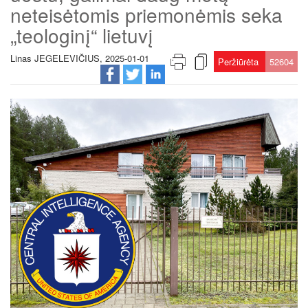
neteisėtomis priemonėmis seka
„teologinį“ lietuvį
Linas JEGELEVIČIUS, 2025-01-01
Peržiūrėta
52604