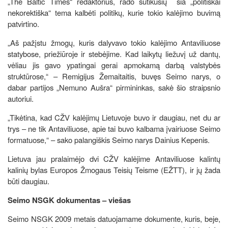
„The Baltic Times“ redaktorius, rado sutikusių šia „politiškai
nekorektiška“ tema kalbėti politikų, kurie tokio kalėjimo buvimą
patvirtino.
„Aš pažįstu žmogų, kuris dalyvavo tokio kalėjimo Antaviliuose
statybose, priežiūroje ir stebėjime. Kad laikytų liežuvį už dantų,
vėliau jis gavo ypatingai gerai apmokamą darbą valstybės
struktūrose,“ – Remigijus Žemaitaitis, buvęs Seimo narys, o
dabar partijos „Nemuno Aušra“ pirmininkas, sakė šio straipsnio
autoriui.
„Tikėtina, kad CŽV kalėjimų Lietuvoje buvo ir daugiau, net du ar
trys – ne tik Antaviliuose, apie tai buvo kalbama įvairiuose Seimo
formatuose,“ – sako palangiškis Seimo narys Dainius Kepenis.
Lietuva jau pralaimėjo dvi CŽV kalėjime Antaviliuose kalintų
kalinių bylas Europos Žmogaus Teisių Teisme (EŽTT), ir jų žada
būti daugiau.
Seimo NSGK dokumentas – viešas
Seimo NSGK 2009 metais datuojamame dokumente, kuris, beje,