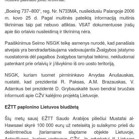
„Boeing 737–800“, reg. Nr. N733MA, nusileidusiu Palangoje 2006
m. kovo 25 d. Pagal muitinės pateiktą informaciją muitinis
tikrinimas taip pat nebuvo atliktas. VSAT dokumentuose įrašų
apie šio orlaivio nusileidimą ir tikrinimą nėra.
Paaiškinimus Seimo NSGK teikę asmenys nurodė, kad panašiais
atvejais yra bendradarbiaujama vadovaujantis Žvalgybos įstatymo
nuostatomis dėl pagalbos žvalgybos tarnybai teikimo, nekliudomai
patenkant prie orlaivių ir į/išvykimo iš oro uosto teritoriją.
NSGK, kuriam tuomet pirmininkavo Arvydas Anušauskas,
nustatė, kad prezidentai R. Paksas, A.M. Brazauskas, V.
Adamkus bei prezidentė D. Grybauskaitė buvo bendrai bruožais
informuoti apie CŽV kalėjimo projektą Lietuvoje.
EŽTT paplonino Lietuvos biudžetą
Šių metų sausį EŽTT Saudo Arabijos piliečiui Mustafai al-
Hawsawi skyrė 100 000 eurų už neteisėtą jo sulaikymo prieš du
dešimtmečius įtariamame slaptame objekte Lietuvoje,
Antaviliuose, kuriam vadovavo CŽV. Jo advokatui iš Lietuvos