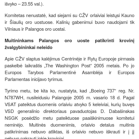
išvyko – 23.55 val.).
Komitetas nenustatė, kad siejami su CŽV orlaiviai leistųsi Kauno
ir Šiaulių oro uostuose. Kalinių gabenimui buvo naudojami tik
Vilniaus ir Palangos oro uostai.
Muitininkams Palangos oro uoste patikrinti krovinį
žvalgybininkai neleido
Apie CŽV slaptus kalėjimus Centrinėje ir Rytų Europoje pirmasis
paskelbė laikraštis „The Washington Post“ 2005 metais. Po jo
Europos Tarybos Parlamentinė Asamblėja ir Europos
Parlamentas inicijavo tyrimus.
Tyrimo metu, be kita ko, nustatyta, kad „Boeing 737“ reg. Nr.
N787WH, nusileidusiu Palangoje 2005 m. vasario 18 d. Pagal
VSAT pateiktus duomenis orlaiviu atvyko 5 keleiviai, kurių buvęs
VSD generalinio direktoriaus pavaduotojas D. Dabašinskas
NSGK posėdžio metu pateiktuose paaiškinimuose komitetui
neminėjo. Muitinės duomenimis, orlaivio detalus muitinis
patikrinimas nebuvo atliktas, iš orlaivio nebuvo iškrauti ir į jį
nebuvo pakrauti jokie kroviniai.