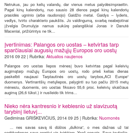
Netrukus, jau po kelių valandų, dar vienus metus palydėsimpraeitin.
Pagal kinų kalendorių, nuo sausio 28 dienos pagal kinų kalendorių
prasidės ugninio (arba raudonojo) Gaidžio metai. Gaidys – lyderis,
vedlys, tvirto charakterio paukštis. Jo valdingumą, svarbą neabejotinai
įžvelgia Drumulyje namus sukūrę palangiškiai Jonas ir Danutė
Maceniai, prižiūrintys ne tik...
Įvertinimas: Palangos oro uostas – ketvirtas tarp
sparčiausiai augusių mažųjų Europos oro uostų
2016 09 22 | Rubrika:
Aktualios naujienos
Palangos oro uostas liepos mėnesį buvo ketvirtas pagal keleivių
augimątarp mažųjų Europos oro uostų, rodo prieš kelias dienas
paskelbti naujausi Tarptautinės oro uostų tarybos„ACI Europe“
duomenys. Vertinantšių metųliepos, palyginti su tuo pačiu 2015 metų
mėnesiu, duomenis, oro uostas fiksavo 55,6 proc. keleivių skaičiaus
augimą (26,6 tūkst.) ir nusileido tik trims...
Nieko nėra kantresnio ir keblesnio už slavizuotą
tarybinį lietuvį...
Gediminas GRIŠKEVIČIUS, 2014 09 25 | Rubrika:
Nuomonės
... nes savas savą iš dūšios „dulkina“, o mes dažnas už tai
padėkodamas savo engėjui vis tvirtėjam. Ypač nervais. Savo tautiečio-