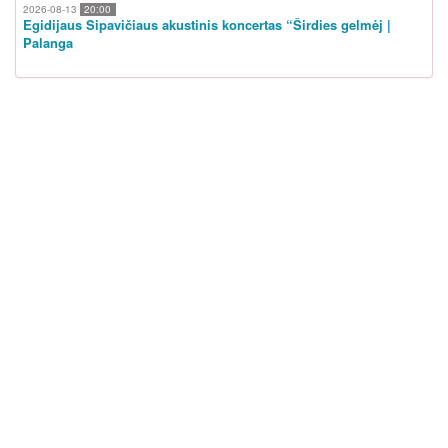
2026-08-13
20:00
Egidijaus Sipavičiaus akustinis koncertas “Širdies gelmėj |
Palanga