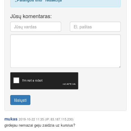
Jūsų komentaras:
Išsiųsti
mukas
2019-10-22 11:35 (IP: 83.187.115.230)
girdejau nemazai geju zaidzia uz kursius?