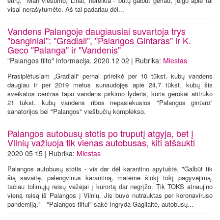
eurų. "Man viešumo, Linai, nereikia - būtų galbūt geriau, jeigu apie tai
visai nerašytumėte. Aš tai padariau dėl...
Vandens Palangoje daugiausiai suvartoja trys
"banginiai": "Gradiali", "Palangos Gintaras" ir K.
Geco "Palanga" ir "Vandenis"
"Palangos tilto" informacija, 2020 12 02 | Rubrika:
Miestas
Prasiplėtusiam „Gradiali“ pernai prireikė per 10 tūkst. kubų vandens
daugiau ir per 2019 metus sunaudojęs apie 24,7 tūkst. kubų šis
sveikatos centras tapo vandens pirkimo lyderis, kuris gerokai atitrūko
21 tūkst. kubų vandens ribos nepasiekusios "Palangos gintaro"
sanatorijos bei "Palangos" viešbučių komplekso.
Palangos autobusų stotis po truputį atgyja, bet į
Vilnių važiuoja tik vienas autobusas, kiti atšaukti
2020 05 15 | Rubrika:
Miestas
Palangos autobusų stotis - vis dar dėl karantino apytuštė. "Galbūt tik
šią savaitę, palengvinus karantiną, matėme šiokį tokį pagyvėjimą,
tačiau tolimųjų reisų vežėjai į kurortą dar negrįžo. Tik TOKS atnaujino
vieną reisą iš Palangos į Vilnių. Jis buvo nutrauktas per koronaviruso
pandemiją," - "Palangos tiltui" sakė Ingryda Gagilaitė, autobusų...