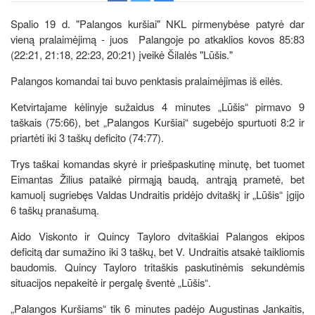
Spalio 19 d. "Palangos kuršiai" NKL pirmenybėse patyrė dar
vieną pralaimėjimą - juos Palangoje po atkaklios kovos 85:83
(22:21, 21:18, 22:23, 20:21) įveikė Šilalės "Lūšis."
Palangos komandai tai buvo penktasis pralaimėjimas iš eilės.
Ketvirtajame kėlinyje sužaidus 4 minutes „Lūšis“ pirmavo 9
taškais (75:66), bet „Palangos Kuršiai“ sugebėjo spurtuoti 8:2 ir
priartėti iki 3 taškų deficito (74:77).
Trys taškai komandas skyrė ir priešpaskutinę minutę, bet tuomet
Eimantas Žilius pataikė pirmąją baudą, antrąją prametė, bet
kamuolį sugriebęs Valdas Undraitis pridėjo dvitaškį ir „Lūšis“ įgijo
6 taškų pranašumą.
Aido Viskonto ir Quincy Tayloro dvitaškiai Palangos ekipos
deficitą dar sumažino iki 3 taškų, bet V. Undraitis atsakė taikliomis
baudomis. Quincy Tayloro tritaškis paskutinėmis sekundėmis
situacijos nepakeitė ir pergalę šventė „Lūšis“.
„Palangos Kuršiams“ tik 6 minutes padėjo Augustinas Jankaitis,