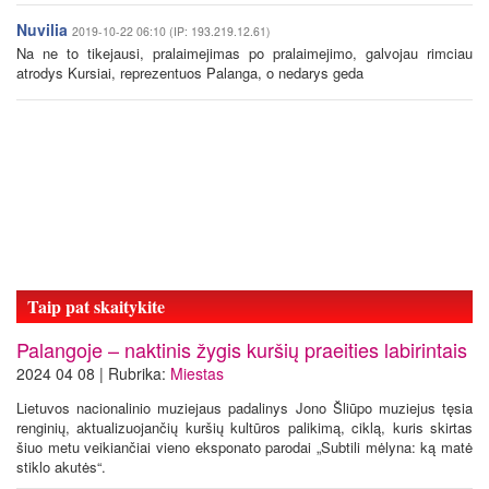
Nuvilia
2019-10-22 06:10 (IP: 193.219.12.61)
Na ne to tikejausi, pralaimejimas po pralaimejimo, galvojau rimciau
atrodys Kursiai, reprezentuos Palanga, o nedarys geda
Taip pat skaitykite
Palangoje – naktinis žygis kuršių praeities labirintais
2024 04 08 | Rubrika:
Miestas
Lietuvos nacionalinio muziejaus padalinys Jono Šliūpo muziejus tęsia
renginių, aktualizuojančių kuršių kultūros palikimą, ciklą, kuris skirtas
šiuo metu veikiančiai vieno eksponato parodai „Subtili mėlyna: ką matė
stiklo akutės“.