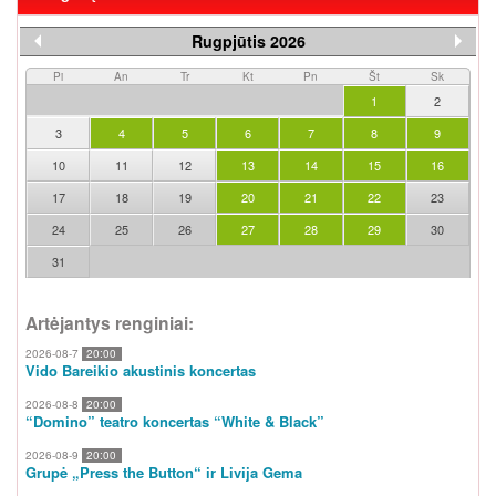
Rugpjūtis 2026
Pi
An
Tr
Kt
Pn
Št
Sk
1
2
3
4
5
6
7
8
9
10
11
12
13
14
15
16
17
18
19
20
21
22
23
24
25
26
27
28
29
30
31
Artėjantys renginiai:
2026-08-7
20:00
Vido Bareikio akustinis koncertas
2026-08-8
20:00
“Domino” teatro koncertas “White & Black”
2026-08-9
20:00
Grupė „Press the Button“ ir Livija Gema