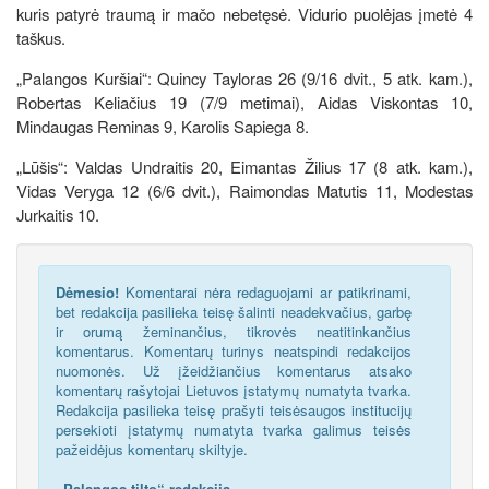
kuris patyrė traumą ir mačo nebetęsė. Vidurio puolėjas įmetė 4
taškus.
„Palangos Kuršiai“: Quincy Tayloras 26 (9/16 dvit., 5 atk. kam.),
Robertas Keliačius 19 (7/9 metimai), Aidas Viskontas 10,
Mindaugas Reminas 9, Karolis Sapiega 8.
„Lūšis“: Valdas Undraitis 20, Eimantas Žilius 17 (8 atk. kam.),
Vidas Veryga 12 (6/6 dvit.), Raimondas Matutis 11, Modestas
Jurkaitis 10.
Dėmesio!
Komentarai nėra redaguojami ar patikrinami,
bet redakcija pasilieka teisę šalinti neadekvačius, garbę
ir orumą žeminančius, tikrovės neatitinkančius
komentarus. Komentarų turinys neatspindi redakcijos
nuomonės. Už įžeidžiančius komentarus atsako
komentarų rašytojai Lietuvos įstatymų numatyta tvarka.
Redakcija pasilieka teisę prašyti teisėsaugos institucijų
persekioti įstatymų numatyta tvarka galimus teisės
pažeidėjus komentarų skiltyje.
„Palangos tilto“ redakcija