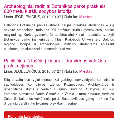
Archeologiniai radiniai Botanikos parke praskleis
800 metų kuršių sodybos istoriją
Linas JEGELEVIČIUS, 2010 10 07 | Rubrika:
Miestas
Palangos Botanikos parkas atveria naujas praeities atodangas – šią
savaitę archeologai rado tris XII amžiaus kuršių gyvenvietes, aptiko
retų radinių. Kuršių gyvenvietės aptiktos atsitiktinai – pradėjus tvarkyti
Botanikos parko inžinerinius tinklus. Klaipėdos Universiteto Baltijos
regiono istorijos ir archeologijos instituto studentams atkasant
sluoksnelį po sluoksnelio, pasirodė, kad vos...
Papilsčius iš tuščio į kiaurą – dar vienas valdžios
pralaimėjimas
Linas JEGELEVIČIUS, 2010 07 27 | Rubrika:
Miestas
Kitą savaitę bus lygiai mėnuo, kai garbinga savivaldybės komisija iš
savivaldybės kontrolierės Elenos Kuznecovos, Architektūros ir
urbanistikos skyriaus vedėjo Svajūno Bradūno, Statybos ir ūkio
komiteto pirmininko Vaido Šimaičio ir Verslo ir turto skyriaus vedėjos
Zojos Strikaitienės vaikštinėjo po J. Basanavičiaus gatvę ir tikrino čia
dirbančių verslininkų leidimus prekybai ir išorinei...
Renginių kalendorius