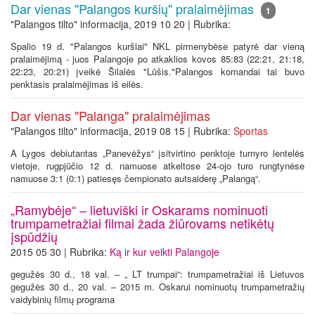
Dar vienas "Palangos kuršių" pralaimėjimas
1
"Palangos tilto" informacija, 2019 10 20 | Rubrika:
Spalio 19 d. "Palangos kuršiai" NKL pirmenybėse patyrė dar vieną
pralaimėjimą - juos Palangoje po atkaklios kovos 85:83 (22:21, 21:18,
22:23, 20:21) įveikė Šilalės "Lūšis."Palangos komandai tai buvo
penktasis pralaimėjimas iš eilės.
Dar vienas "Palanga" pralaimėjimas
"Palangos tilto" informacija, 2019 08 15 | Rubrika:
Sportas
A Lygos debiutantas „Panevėžys“ įsitvirtino penktoje turnyro lentelės
vietoje, rugpjūčio 12 d. namuose atkeltose 24-ojo turo rungtynėse
namuose 3:1 (0:1) patiesęs čempionato autsaiderę „Palangą“.
„Ramybėje“ – lietuviški ir Oskarams nominuoti
trumpametražiai filmai žada žiūrovams netikėtų
įspūdžių
2015 05 30 | Rubrika:
Ką ir kur veikti Palangoje
gegužės 30 d., 18 val. – „ LT trumpai“: trumpametražiai iš Lietuvos
gegužės 30 d., 20 val. – 2015 m. Oskarui nominuotų trumpametražių
vaidybinių filmų programa