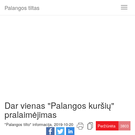
Palangos tiltas
Toggl
naviga
Dar vienas "Palangos kuršių"
pralaimėjimas
"Palangos tilto" informacija, 2019-10-20
Peržiūrėta
3803