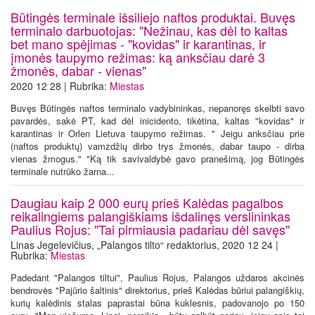
Būtingės terminale išsiliejo naftos produktai. Buvęs
terminalo darbuotojas: "Nežinau, kas dėl to kaltas
bet mano spėjimas - "kovidas" ir karantinas, ir
įmonės taupymo režimas: ką anksčiau darė 3
žmonės, dabar - vienas"
2020 12 28 | Rubrika:
Miestas
Buvęs Būtingės naftos terminalo vadybininkas, nepanoręs skelbti savo
pavardės, sakė PT, kad dėl inicidento, tikėtina, kaltas "kovidas" ir
karantinas ir Orlen Lietuva taupymo režimas. " Jeigu anksčiau prie
(naftos produktų) vamzdžių dirbo trys žmonės, dabar taupo - dirba
vienas žmogus." "Ką tik savivaldybė gavo pranešimą, jog Būtingės
terminale nutrūko žarna...
Daugiau kaip 2 000 eurų prieš Kalėdas pagalbos
reikalingiems palangiškiams išdalinęs verslininkas
Paulius Rojus: "Tai pirmiausia padariau dėl savęs"
Linas Jegelevičius, „Palangos tilto“ redaktorius, 2020 12 24 |
Rubrika:
Miestas
Padedant "Palangos tiltui", Paulius Rojus, Palangos uždaros akcinės
bendrovės "Pajūrio šaltinis" direktorius, prieš Kalėdas būriui palangiškių,
kurių kalėdinis stalas paprastai būna kuklesnis, padovanojo po 150