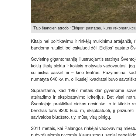
Taip šiandien atrodo "Eldijos" pastatas, kurio rekonstrukci
Kitaip nei politikavimu ir rinkėjų mulkinimu artėjančių
bandoma rutulioti bei eskaluoti dėl „Eldijos“ pastato Šv
Sovietinę gigantomaniją iliustruojantis statinys Švent
kokių tikslų siekta ir kokiais motyvais vadovautasi, 
su aiškia paskirtimi – kino teatras. Pažymėtina, kad 
numatyta 640 kv. m, o likusieji kvadratai buvo savotiškas
Suprantama, kad 1987 metais dar gyvenome sovieti
atsiradimo ir eksploatavimo kriterijus. Bet visai net
Šventojoje praktiškai niekas nesirinko, o ir kitokie re
bendras tūris 9200 kub. m, eksploatuoti, jį prižiūrėti i
savivaldos biudžeto, t.y. mūsų visų pinigų.
2011 metais, kai Palangos rinkėjai vadovavimą miestu
nubyrėjusiomis plytomis, kiauru stogu, seniai nebešild