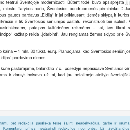
no teatrui Šventojoje modernizuoti. Būtent todėl buvo apsispręsta jį
, miesto Tarybos nario, Šventosios bendruomenės pirmininko D.Jur
bus gautos pardavus „Eldiją“ ir jai priklausantį žemės sklypą ir kurios
čiai ir tik Šventosios seniūnijos pastatui rekonstruoti bei išplėsti.
susirinkimams, patalpos kultūrinėms reikmėms – tai, kas tikrai re
principo“ kažkaip reikia „įdarbinti“. Jau rengiamas žemės sklypo prie Š
mo kaina – 1 mln. 80 tūkst. eurų. Planuojama, kad Šventosios seniūnijo
Eldijos“ pardavimo dienos.
kurie pastarajame, balandžio 7 d., posėdyje nepasidavė Svetlanos Gri
s ir darsyk balsavo už tai, kad jau netolimoje ateityje šventojiški
ami, bet redakcija pasilieka teisę šalinti neadekvačius, garbę ir orumą
s. Komentarų turinys neatspindi redakcijos nuomonės. Už įžeidžiančius