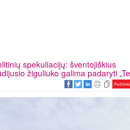
litinių spekuliacijų: šventojiškius
ūdijusio žiguliuko galima padaryti „Te
Peržiūrė