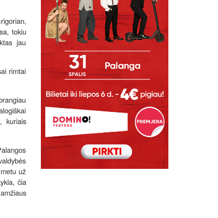
rigorian,
sa, tokiu
ktas jau
ai rimtai
 brangiau
alogiškai
 kuriais
Palangos
ivaldybės
o metu už
ykla, čia
o amžiaus