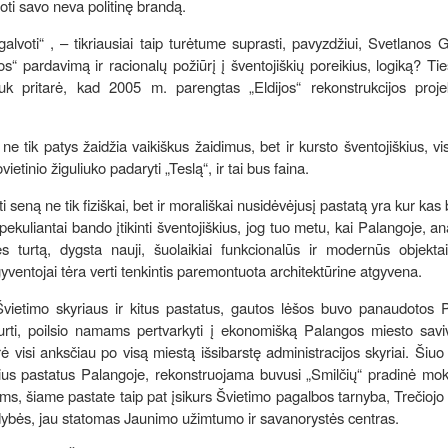
ruoti savo neva politinę brandą.
voti“ , – tikriausiai taip turėtume suprasti, pavyzdžiui, Svetlanos G
s“ pardavimą ir racionalų požiūrį į šventojiškių poreikius, logiką? Tie
 juk pritarė, kad 2005 m. parengtas „Eldijos“ rekonstrukcijos proje
ne tik patys žaidžia vaikiškus žaidimus, bet ir kursto šventojiškius, vis
ietinio žiguliuko padaryti „Teslą“, ir tai bus faina.
oti seną ne tik fiziškai, bet ir morališkai nusidėvėjusį pastatą yra kur kas
spekuliantai bando įtikinti šventojiškius, jog tuo metu, kai Palangoje, an
turtą, dygsta nauji, šuolaikiai funkcionalūs ir modernūs objektai,
 gyventojai tėra verti tenkintis paremontuota architektūrine atgyvena.
Švietimo skyriaus ir kitus pastatus, gautos lėšos buvo panaudotos 
tkurti, poilsio namams pertvarkyti į ekonomišką Palangos miesto sav
ė visi anksčiau po visą miestą išsibarstę administracijos skyriai. Šiu
sius pastatus Palangoje, rekonstruojama buvusi „Smilčių“ pradinė mok
ams, šiame pastate taip pat įsikurs Švietimo pagalbos tarnyba, Trečioj
dybės, jau statomas Jaunimo užimtumo ir savanorystės centras.