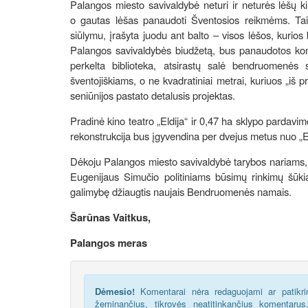
Palangos miesto savivaldybė neturi ir neturės lėšų ki
o gautas lėšas panaudoti Šventosios reikmėms. Tai
siūlymu, įrašyta juodu ant balto – visos lėšos, kurios 
Palangos savivaldybės biudžetą, bus panaudotos konkre
perkelta biblioteka, atsirastų salė bendruomenės 
šventojiškiams, o ne kvadratiniai metrai, kuriuos „iš 
seniūnijos pastato detalusis projektas.
Pradinė kino teatro „Eldija“ ir 0,47 ha sklypo pardavi
rekonstrukcija bus įgyvendina per dvejus metus nuo „
Dėkoju Palangos miesto savivaldybė tarybos nariams, 
Eugenijaus Simučio politiniams būsimų rinkimų šūkiam
galimybę džiaugtis naujais Bendruomenės namais.
Šarūnas Vaitkus,
Palangos meras
Dėmesio!
Komentarai nėra redaguojami ar patikrin
žeminančius, tikrovės neatitinkančius komentaru