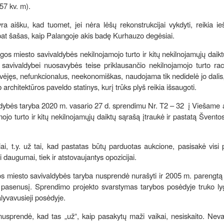
(57 kv. m).
aišku, kad tuomet, jei nėra lėšų rekonstrukcijai vykdyti, reikia ieš
pat šašas, kaip Palangoje akis badę Kurhauzo degėsiai.
gos miesto savivaldybės nekilnojamojo turto ir kitų nekilnojamųjų daik
avivaldybei nuosavybės teise priklausančio nekilnojamojo turto rac
vėjęs, nefunkcionalus, neekonomiškas, naudojama tik nedidelė jo dalis
b architektūros paveldo statinys, kurį trūks plyš reikia išsaugoti.
ldybės taryba 2020 m. vasario 27 d. sprendimu Nr. T2 – 32 į Viešame
 turto ir kitų nekilnojamųjų daiktų sąrašą įtraukė ir pastatą Šventos
i, t.y. už tai, kad pastatas būtų parduotas aukcione, pasisakė visi
i daugumai, tiek ir atstovaujantys opozicijai.
 miesto savivaldybės taryba nusprendė nurašyti ir 2005 m. parengtą 
i pasenusį. Sprendimo projekto svarstymas tarybos posėdyje truko lyg
alyvavusieji posėdyje.
 nusprendė, kad tas „už“, kaip pasakytų maži vaikai, nesiskaito. Neva