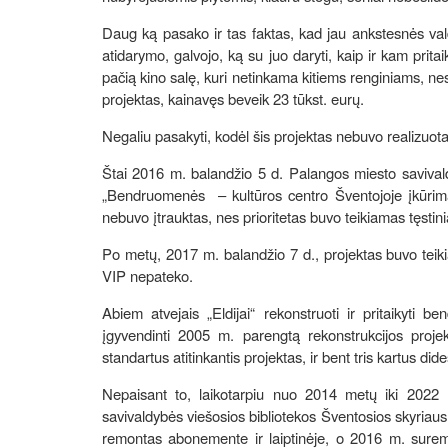
Daug ką pasako ir tas faktas, kad jau ankstesnės vald
atidarymo, galvojo, ką su juo daryti, kaip ir kam prita
pačią kino salę, kuri netinkama kitiems renginiams, ne
projektas, kainavęs beveik 23 tūkst. eurų.
Negaliu pasakyti, kodėl šis projektas nebuvo realizuot
Štai 2016 m. balandžio 5 d. Palangos miesto savivaldy
„Bendruomenės – kultūros centro Šventojoje įkūrimas“
nebuvo įtrauktas, nes prioritetas buvo teikiamas tęstin
Po metų, 2017 m. balandžio 7 d., projektas buvo teiki
VIP nepateko.
Abiem atvejais „Eldijai“ rekonstruoti ir pritaikyt
įgyvendinti 2005 m. parengtą rekonstrukcijos projekt
standartus atitinkantis projektas, ir bent tris kartus did
Nepaisant to, laikotarpiu nuo 2014 metų iki 2022
savivaldybės viešosios bibliotekos Šventosios skyriau
remontas abonemente ir laiptinėje, o 2016 m. suremo