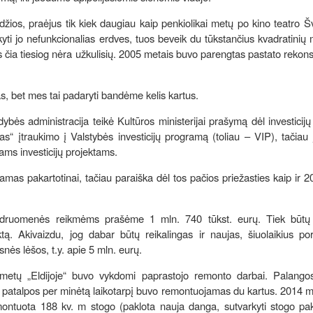
žios, praėjus tik kiek daugiau kaip penkiolikai metų po kino teatro Š
ikyti jo nefunkcionalias erdves, tuos beveik du tūkstančius kvadratinių 
s čia tiesiog nėra užkulisių. 2005 metais buvo parengtas pastato rekons
as, bet mes tai padaryti bandėme kelis kartus.
bės administracija teikė Kultūros ministerijai prašymą dėl investicijų
 įtraukimo į Valstybės investicijų programą (toliau – VIP), tačiau 
iams investicijų projektams.
amas pakartotinai, tačiau paraiška dėl tos pačios priežasties kaip ir 
i bendruomenės reikmėms prašėme 1 mln. 740 tūkst. eurų. Tiek būtų
ą. Akivaizdu, jog dabar būtų reikalingas ir naujas, šiuolaikius por
esnės lėšos, t.y. apie 5 mln. eurų.
 metų „Eldijoje“ buvo vykdomi paprastojo remonto darbai. Palango
s patalpos per minėtą laikotarpį buvo remontuojamas du kartus. 2014 m.
ntuota 188 kv. m stogo (paklota nauja danga, sutvarkyti stogo pakr