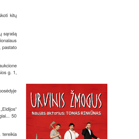
koti kitų
tų sąrašą
ionalaus
, pastato
 aukcione
ios g. 1,
 posėdyje
„Eldijos“
iai... 50
 tereikia