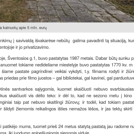
ja kainuotų apie 5 mln. eurų
 rinkimų į savivaldą išvakarėse nebūtų galima pavadinti tą situaciją, ku
entojoje ir jo privatizavimo.
ojoje, Šventosios g.1, buvo pastatytas 1987 metais. Dabar būtų sunku pa
jog anuomet tokiame nedideliame miestelyje buvo pastatytas 1770 kv. m
šiame pastate pagrindinei veiklai vykdyti, t.y. filmams rodyti ir žiūr
 priedas prie filmo juostos – gal bibliotekai, gal kavinei, gal parduotuve
nės santvarkos sąlygomis, kuomet skaičiuoti nebuvo svarbiausias
rukus skaičiuoti vis dėlto teko: ir dėl to, kad ne sezono metu į kin
nginiai taip pat nebuvo skaitlingi žiūrovų; ir todėl, kad tokiam pastat
r šildyti žiemomis reikalingos išties nemažos lėšos, ir jas tektų skirti 
i patikėjo mums, tuomet prieš 24 metus statytą pastatą jau radome nu
omą, iki juodumo apipelijusiomis sienomis viduje.