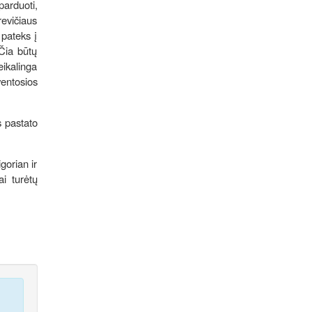
parduoti,
evičiaus
 pateks į
 Čia būtų
ikalinga
ventosios
s pastato
gorian ir
ai turėtų