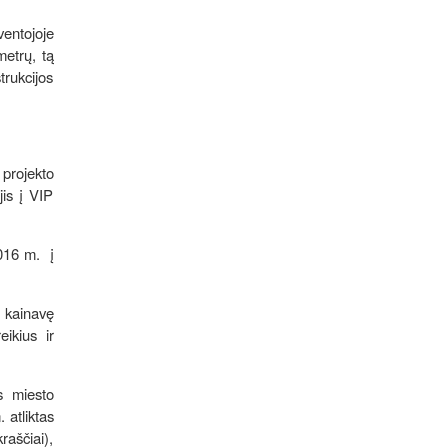
ventojoje
metrų, tą
trukcijos
 projekto
jis į VIP
2016 m. į
 kainavę
eikius ir
s miesto
 atliktas
aščiai),