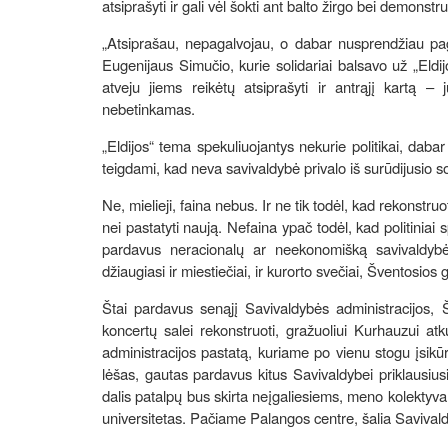
atsiprašyti ir gali vėl šokti ant balto žirgo bei demonst
„Atsiprašau, nepagalvojau, o dabar nusprendžiau pagal
Eugenijaus Simučio, kurie solidariai balsavo už „Eldijo
atveju jiems reikėtų atsiprašyti ir antrąjį kartą –
nebetinkamas.
„Eldijos“ tema spekuliuojantys nekurie politikai, dabar 
teigdami, kad neva savivaldybė privalo iš surūdijusio sov
Ne, mielieji, faina nebus. Ir ne tik todėl, kad rekonstru
nei pastatyti naują. Nefaina ypač todėl, kad politiniai 
pardavus neracionalų ar neekonomišką savivaldybės 
džiaugiasi ir miestiečiai, ir kurorto svečiai, Šventosios
Štai pardavus senąjį Savivaldybės administracijos, 
koncertų salei rekonstruoti, gražuoliui Kurhauzui a
administracijos pastatą, kuriame po vienu stogu įsikūr
lėšas, gautas pardavus kitus Savivaldybei priklausiu
dalis patalpų bus skirta neįgaliesiems, meno kolektyv
universitetas.
Pačiame Palangos centre, šalia Savival