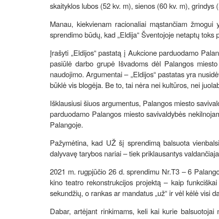
skaityklos lubos (52 kv. m), sienos (60 kv. m), grindys 
Manau, kiekvienam racionaliai mąstančiam žmogui yra 
sprendimo būdų, kad „Eldija“ Šventojoje netaptų toks 
Įrašyti „Eldijos“ pastatą į Aukcione parduodamo Palan
pasiūlė darbo grupė Išvadoms dėl Palangos miesto s
naudojimo. Argumentai – „Eldijos“ pastatas yra nusidė
būklė vis blogėja. Be to, tai nėra nei kultūros, nei juola
Išklausiusi šiuos argumentus, Palangos miesto saviva
parduodamo Palangos miesto savivaldybės nekilnojamojo
Palangoje.
Pažymėtina, kad UŽ šį sprendimą balsuota vienbalsia
dalyvavę tarybos nariai – tiek priklausantys valdančiaja
2021 m. rugpjūčio 26 d. sprendimu Nr.T3 – 6 Palangos
kino teatro rekonstrukcijos projektą – kaip funkciška
sekundžių, o rankas ar mandatus „už“ ir vėl kėlė visi d
Dabar, artėjant rinkimams, keli kai kurie balsuotojai