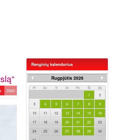
Renginių kalendorius
slą“
Rugpjūtis 2026
Pi
An
Tr
Kt
Pn
Št
Sk
ta
3560
1
2
3
4
5
6
7
8
9
10
11
12
13
14
15
16
17
18
19
20
21
22
23
24
25
26
27
28
29
30