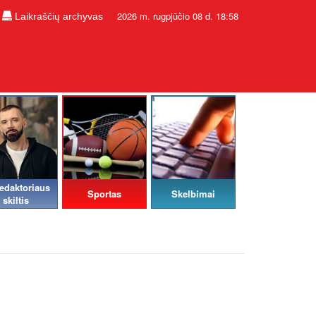
2026 m. rugpjūčio 08 d. 18:58
Laikraščių archyvas
edaktoriaus
Sportas
Skelbimai
skiltis