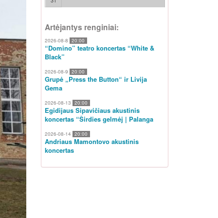
31
Artėjantys renginiai:
2026-08-8
20:00
“Domino” teatro koncertas “White &
Black”
2026-08-9
20:00
Grupė „Press the Button“ ir Livija
Gema
2026-08-13
20:00
Egidijaus Sipavičiaus akustinis
koncertas “Širdies gelmėj | Palanga
2026-08-14
20:00
Andriaus Mamontovo akustinis
koncertas