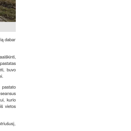
rią dabar
aiškinti,
 pastatas
ėti, buvo
i.
 pastato
o seansus
ui, kurio
iš vietos
triušusį,