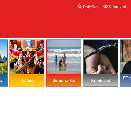
Paieška
Kontaktai
PT r
ai
Kultūra
Jūros vaikai
Kriminalai