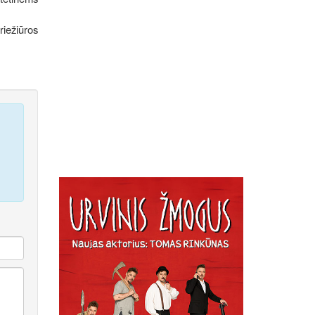
riežiūros