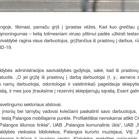
angoje, tikimasi, pamažu grįš į įprastas vėžes. Kad kuo greičiau 
ąmoningumas – kelią tolimesniam viruso plitimui padės užkirsti testa
ivaldybė ragina visus darbuotojus, grįžtančius iš prastovų į darbus, rū
VID-19.
dybės administracijos savivaldybės gydytoja, sakė, kad iš prastovų
otis. „O jei grįžę iš prastovų į darbą darbuotojai (t. y., asmens s
s namų darbuotojai, odontologai ir vaistininkai) pageidauja skiepytis
ašą, ir mes juos įtrauksime į rezervinį skiepijamųjų sąrašą. Esant galim
 svetingumo sektoriaus atstovai.
ų įmonių bei tarnybų vadovai kviečiami paskatinti savo darbuotojus, 
i PGR testą Palangos mobiliajame punkte. Profilaktiškai nemokamai atlikti
B „Palangos šilumos tinklai“, UAB „Palangos komunalinis ūkis“, UAB 
ldybės viešosios bibliotekos, Palangos kurorto muziejaus, VšĮ „
gos kultūros ir jaunimo centro, Klaipėdos apskrities vyriausiojo p