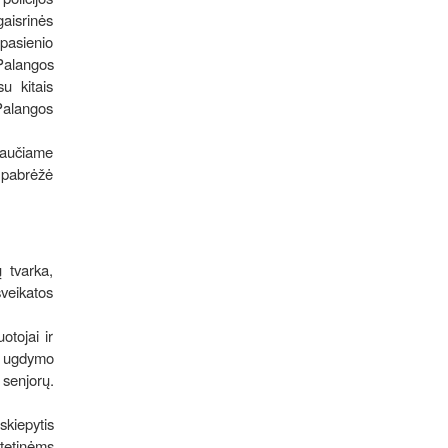
gaisrinės
pasienio
 Palangos
su kitais
 Palangos
ejaučiame
– pabrėžė
ų tvarka,
veikatos
tojai ir
io ugdymo
senjorų.
skiepytis
itetinėms