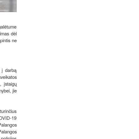
galėtume
vimas dėl
pintis ne
 į darbą
veikatos
, įstaigų
ybei, jie
turinčius
 COVID-19
„Palangos
Palangos
olicijos