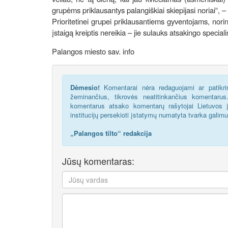
grupėms priklausantys palangiškiai skiepijasi noriai“, –
Prioritetinei grupei priklausantiems gyventojams, nor
įstaigą kreiptis nereikia – jie sulauks atsakingo specia
Palangos miesto sav. info
Dėmesio!
Komentarai nėra redaguojami ar patikrin
žeminančius, tikrovės neatitinkančius komentaru
komentarus atsako komentarų rašytojai Lietuvos į
institucijų persekioti įstatymų numatyta tvarka galim
„Palangos tilto“ redakcija
Jūsų komentaras: