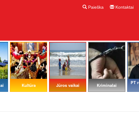
Paieška
Kontaktai
PT r
ai
Kultūra
Jūros vaikai
Kriminalai