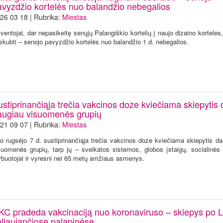
avyzdžio kortelės nuo balandžio nebegalios
26 03 18 | Rubrika:
Miestas
ventojai, dar nepasikeitę senųjų Palangiškio kortelių į naujo dizaino korteles
skubti – senojo pavyzdžio kortelės nuo balandžio 1 d. nebegalios.
stiprinančiąja trečia vakcinos doze kviečiama skiepytis 
augiau visuomenės grupių
21 09 07 | Rubrika:
Miestas
o rugsėjo 7 d. sustiprinančiąja trečia vakcinos doze kviečiama skiepytis da
suomenės grupių, tarp jų – sveikatos sistemos, globos įstaigų, socialinės
rbuotojai ir vyresni nei 65 metų amžiaus asmenys.
KC pradeda vakcinaciją nuo koronaviruso – skiepys po L
eliaujančiose palapinėse