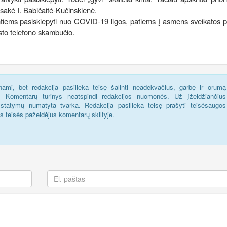
 sakė I. Babičaitė-Kučinskienė.
intiems pasiskiepyti nuo COVID-19 ligos, patiems į asmens sveikatos p
listo telefono skambučio.
ami, bet redakcija pasilieka teisę šalinti neadekvačius, garbę ir orumą
s. Komentarų turinys neatspindi redakcijos nuomonės. Už įžeidžiančius
statymų numatyta tvarka. Redakcija pasilieka teisę prašyti teisėsaugos
us teisės pažeidėjus komentarų skiltyje.