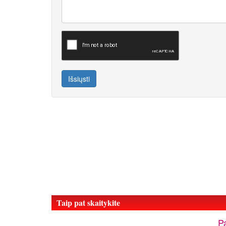
Išsiųsti
Taip pat skaitykite
Pa