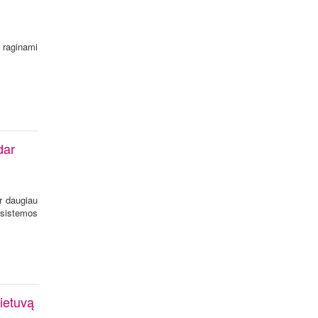
, raginami
dar
r daugiau
 sistemos
ietuvą