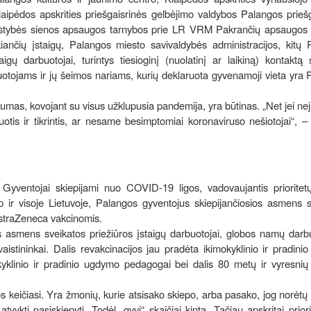
laipėdos apskrities priešgaisrinės gelbėjimo valdybos Palangos prieš
alstybės sienos apsaugos tarnybos prie LR VRM Pakrančių apsaugos 
kiančių įstaigų, Palangos miesto savivaldybės administracijos, kitų
gų darbuotojai, turintys tiesioginį (nuolatinį ar laikiną) kontaktą 
buotojams ir jų šeimos nariams, kurių deklaruota gyvenamoji vieta yra
mas, kovojant su visus užklupusia pandemija, yra būtinas. „Net jei n
tis ir tikrintis, ar nesame besimptomiai koronaviruso nešiotojai“, 
. Gyventojai skiepijami nuo COVID-19 ligos, vadovaujantis prioritet
 ir visoje Lietuvoje, Palangos gyventojus skiepijančiosios asmens s
„AstraZeneca vakcinomis.
asmens sveikatos priežiūros įstaigų darbuotojai, globos namų darbuo
 vaistininkai. Dalis revakcinacijos jau pradėta ikimokyklinio ir pradin
klinio ir pradinio ugdymo pedagogai bei dalis 80 metų ir vyresnių 
keičiasi. Yra žmonių, kurie atsisako skiepo, arba pasako, jog norėtų 
vykti pasiskiepyti. Todėl „gyvi“ skaičiai kinta. Tačiau apskritai prior