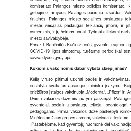
komisariato Palangos miesto policijos komisariato, K
gelbėjimo tarnybos, Palangos pasienio užkardos, V
rinktinės, Palangos miesto socialines paslaugas tei
mieste viešąsias paslaugas teikiančių įmonių ir įstai
asmenimis, ir jų šeimos nariai. Tyrimai atliekami dar
miesto savivaldybėje.
Pasak I. Babičaitės-Kučinskienės, gyventojų sąmoningu
COVID-19 ligos simptomų, turėtume periodiškai testuo
savivaldybės gydytoja.
Kokiomis vakcinomis dabar vyksta skiepijimas?
Kelią viruso plitimui užkirsti padės ir vakcinavimas
nustatyta sveikatos apsaugos ministro įsakymu. Kaip
priežiūros įstaigos vakcinuoja „Moderna“, „Pfizer“ ir 
Dviem vakcinos dozėmis jau yra paskiepyti Palangos 
gyventojai, socialinių paslaugų teikėjai, odontologai,
pedagogams. Pirma vakcinos doze paskiepyti ikimoky
Minėtos amžiaus grupės asmenų vakcinacija tęsiama.
„Pastebėjome, kad gyventojų nuomonė dėl vakcinacijos 
vėliau, ne tą dieną, kai jau kviečiamas (asmeniškai) at