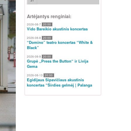
31
Artėjantys renginiai:
2026-08-7
20:00
Vido Bareikio akustinis koncertas
2026-08-8
20:00
“Domino” teatro koncertas “White &
Black”
2026-08-9
20:00
Grupė „Press the Button“ ir Livija
Gema
2026-08-13
20:00
Egidijaus Sipavičiaus akustinis
koncertas “Širdies gelmėj | Palanga