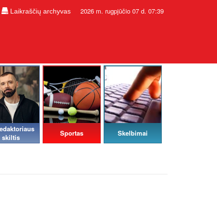
2026 m. rugpjūčio 07 d. 07:39
Laikraščių archyvas
edaktoriaus
Sportas
Skelbimai
skiltis