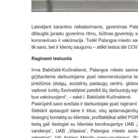
Laisvėjant karantino reikalavimams, gyvenimas Pal
džiaugtis įprastu gyvenimo ritmu, būtinas gyventojų s
koronaviruso ir vakcinacija. Todėl Palangos miesto sav
tik savo, bet ir klientų saugumu – atlikti testus dėl CO
Raginami testuotis
Irma Babičaitė-Kučinskienė, Palangos miesto savival
grįžtantiems darbuotojams ypač rekomenduojama testu
priežiūros įstaigų, socialinių paslaugų centro, globo
vadovai turėtų Savivaldybei pateikti šių darbuotojų sąr
bus vakcinuojami“, – sakė I. Babičaitė-Kučinskienė.
Pasirūpinti savo svečiais ir darbuotojais ypač raginami
Siekiant apsaugoti save ir kitus, visų aptarnaujanči
tiesioginį kontaktą su klientais, profilaktiškai atlikt
testą gali tiesiogiai su klientais bendraujantys UA
vandenys“, UAB „Vlasava“, Palangos miesto saviva
orkestras“, VšĮ Antano Mončio namų-muziejaus, Palan