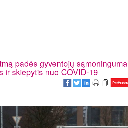
 ritmą padės gyventojų sąmoninguma
is ir skiepytis nuo COVID-19
Peržiūrė