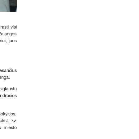
asti visi
Palangos
iui, juos
esančius
danga.
iglaustų
ndrosios
okyklos,
ūkst. kv.
s miesto