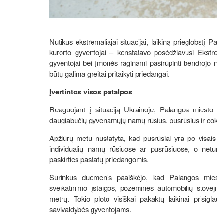
Nutikus ekstremaliajai situacijai, laikiną prieglobstį 
kurorto gyventojai – konstatavo posėdžiavusi Ekstre
gyventojai bei įmonės raginami pasirūpinti bendrojo na
būtų galima greitai pritaikyti priedangai.
Įvertintos visos patalpos
Reaguojant į situaciją Ukrainoje, Palangos miesto s
daugiabučių gyvenamųjų namų rūsius, pusrūsius ir cokol
Apžiūrų metu nustatyta, kad pusrūsiai yra po visai
individualių namų rūsiuose ar pusrūsiuose, o netur
paskirties pastatų priedangomis.
Surinkus duomenis paaiškėjo, kad Palangos miest
sveikatinimo įstaigos, požeminės automobilių stovėji
metrų. Tokio ploto visiškai pakaktų laikinai prisig
savivaldybės gyventojams.