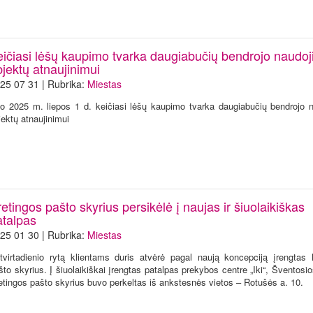
eičiasi lėšų kaupimo tvarka daugiabučių bendrojo naudo
jektų atnaujinimui
25 07 31 | Rubrika:
Miestas
o 2025 m. liepos 1 d. keičiasi lėšų kaupimo tvarka daugiabučių bendrojo 
jektų atnaujinimui
etingos pašto skyrius persikėlė į naujas ir šiuolaikiškas
atalpas
25 01 30 | Rubrika:
Miestas
tvirtadienio rytą klientams duris atvėrė pagal naują koncepciją įrengtas 
što skyrius. Į šiuolaikiškai įrengtas patalpas prekybos centre „Iki“, Šventosi
etingos pašto skyrius buvo perkeltas iš ankstesnės vietos – Rotušės a. 10.