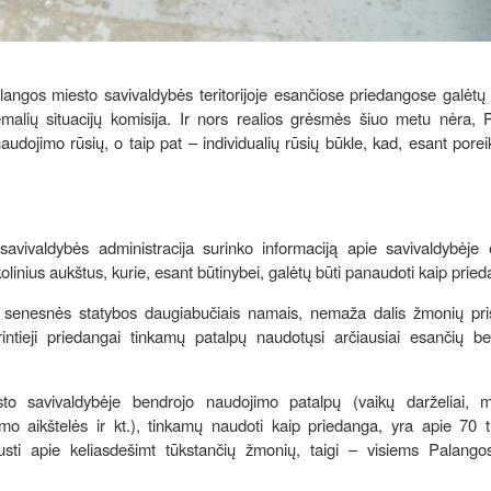
Palangos miesto savivaldybės teritorijoje esančiose priedangose galėtų r
malių situacijų komisija. Ir nors realios grėsmės šiuo metu nėra, 
udojimo rūsių, o taip pat – individualių rūsių būkle, kad, esant poreik
avivaldybės administracija surinko informaciją apie savivaldybėje 
inius aukštus, kurie, esant būtinybei, galėtų būti panaudoti kaip prie
s senesnės statybos daugiabučiais namais, nemaža dalis žmonių pris
intieji priedangai tinkamų patalpų naudotųsi arčiausiai esančių be
o savivaldybėje bendrojo naudojimo patalpų (vaikų darželiai, m
mo aikštelės ir kt.), tinkamų naudoti kaip priedanga, yra apie 70 t
lausti apie keliasdešimt tūkstančių žmonių, taigi – visiems Palango