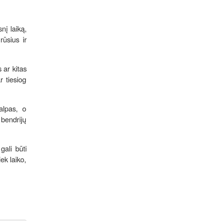
nį laiką,
rūsius ir
 ar kitas
r tiesiog
alpas, o
 bendrijų
ali būti
ek laiko,