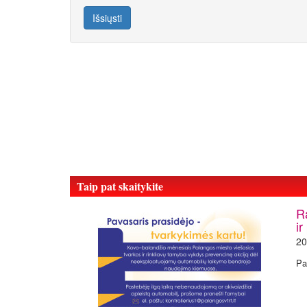
Išsiųsti
Taip pat skaitykite
R
ir
20
Pa