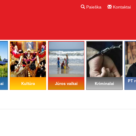
Paieška
Kontaktai
PT r
ai
Kultūra
Jūros vaikai
Kriminalai