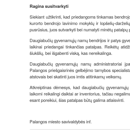
Ragina susitvarkyti
Siekiant užtikrinti, kad priedangoms tinkamas bendrojo
kurorto bendrojo lavinimo mokyklų ir lopšelių-darželių 
pusrūsius, juos sutvarkyti bei numatyti minėtų patalpų 
Daugiabučių gyvenamųjų namų bendrijos ir patys gyventoj
laikinai priedangai tinkančias patalpas. Reikėtų atid
šiukšlių, bei išgabenti viską, kas nereikalinga.
Daugiabučių gyvenamųjų namų administratoriai įpar
Palangos priešgaisrinės gelbėjimo tarnybos specialis
atstovais bei skatinti juos imtis atitinkamų veiksmų.
Atkreiptinas dėmesys, kad daugiabučių gyvenamųjų na
laikomi reikalingi daiktai ar inventorius, tačiau negalim
esant poreikiui, šias patalpas būtų galima atlaisvinti.
Palangos miesto savivaldybės inf.