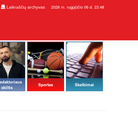
2026 m. rugpjūčio 06 d. 23:48
Laikraščių archyvas
edaktoriaus
Sportas
Skelbimai
skiltis