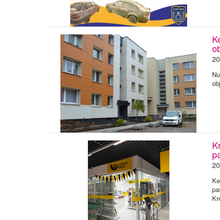
K
ob
20
Nu
ob
Kr
p
20
Ke
pa
Kr