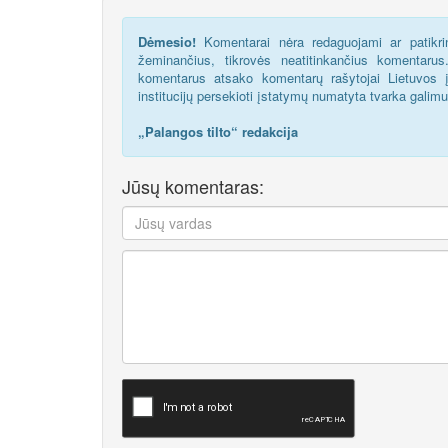
Dėmesio!
Komentarai nėra redaguojami ar patikrin
žeminančius, tikrovės neatitinkančius komentaru
komentarus atsako komentarų rašytojai Lietuvos į
institucijų persekioti įstatymų numatyta tvarka galim
„Palangos tilto“ redakcija
Jūsų komentaras: