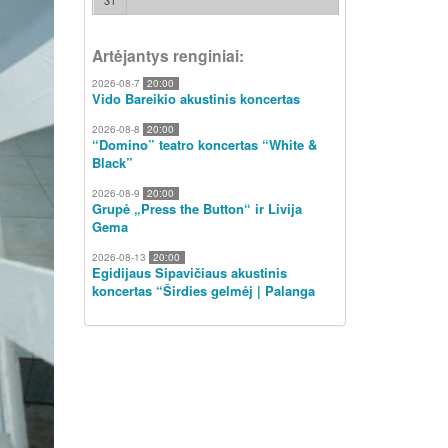
31
Artėjantys renginiai:
2026-08-7
20:00
Vido Bareikio akustinis koncertas
2026-08-8
20:00
“Domino” teatro koncertas “White &
Black”
2026-08-9
20:00
Grupė „Press the Button“ ir Livija
Gema
2026-08-13
20:00
Egidijaus Sipavičiaus akustinis
koncertas “Širdies gelmėj | Palanga