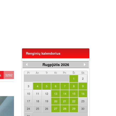
Renginių kalendorius
Rugpjūtis 2026
Pi
An
Tr
Kt
Pn
Št
Sk
ta
3292
1
2
3
4
5
6
7
8
9
10
11
12
13
14
15
16
17
18
19
20
21
22
23
24
25
26
27
28
29
30