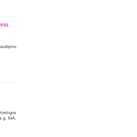
jimo
naudojimo
Kretingos
os g. 54A,