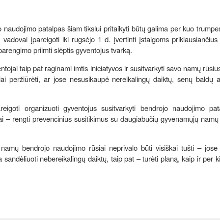
 naudojimo patalpas šiam tikslui pritaikyti būtų galima per kuo trumpes
vadovai įpareigoti iki rugsėjo 1 d. įvertinti įstaigoms priklausiančius 
parengimo priimti slėptis gyventojus tvarką.
ai taip pat raginami imtis iniciatyvos ir susitvarkyti savo namų rūsius
žiai peržiūrėti, ar jose nesusikaupė nereikalingų daiktų, senų baldų a
eigoti organizuoti gyventojus susitvarkyti bendrojo naudojimo pat
tai – rengti prevencinius susitikimus su daugiabučių gyvenamųjų namų
mų bendrojo naudojimo rūsiai neprivalo būti visiškai tušti – jose g
a sandėliuoti nebereikalingų daiktų, taip pat – turėti planą, kaip ir per ki