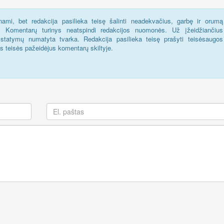
ami, bet redakcija pasilieka teisę šalinti neadekvačius, garbę ir orumą
s. Komentarų turinys neatspindi redakcijos nuomonės. Už įžeidžiančius
statymų numatyta tvarka. Redakcija pasilieka teisę prašyti teisėsaugos
us teisės pažeidėjus komentarų skiltyje.