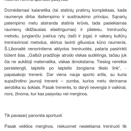
Domėdamasi kalanetika (tai statinių pratimų kompleksas, kada
raumenys dirba išsitempimo ir susitraukimo principu. Sąnarių
patempimo metu atsiranda statinis krūvis, tada pasiekiamas
raumenų didžiausias elastingumas) ir pilatesu, treniruočių
metodu, jungiančiu įvairius rytų (taiči ir joga) ir vakarų kultūrų
treniravimosi metodus, skirtus lavinti giliuosius kūno raumenis,
Š.Libonaitė nenorintiems aktyvios treniruotės, pataria pasirinkti
būtent šias. „Galbūt pradžioje atrodo viskas sudėtinga, tačiau juk
čia ne aukštoji matematika, viskas išmokstama. Tiesiog nereikia
persistengti, laiptelis po laiptelio žengiama tikslo link“, -
papasakojo trenerė. Dar viena nauja sporto sritis, su kuria
supažindino jaunoji trenerė – zumba, kurios metu derinama
aerobika su šokiais. Pasak trenerės, to daryti nevengia ir vaikinai,
nors, žinoma, kur kas pasyviau nei merginos.
Tik pavasarį panorsta sportuoti
Pasak veiklios merginos, niekuomet nesiekiama treniruoti tik