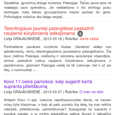
Gaudėšiai, gyvenimą drauge kuriantys Palangoje. Tačiau jauna pora nė
neabejojo savo sprendimu. Jie nedideliame ir itin skirtingu pulsu
skirtingais metų laikais gyvuojančiame mieste jaučiasi itin gerai.
Politologijos mokslus abu baigę naujieji...
Talentingiausi jaunieji palangiškiai paskatinti
naujiems kūrybiniams ieškojimams
4
Livija GRAJAUSKIENĖ , 2013 03 18 | Rubrika:
Jūros vaikai
Penktadienio pavakare muzikinis klubas „Vandenis“ aidėjo nuo
aplodismentų, skirtų talentingiausiems jauniesiems palangiškiams. Čia
buvo įteiktos Palangos viešbučių ir restoranų asociacijos stipendijos,
skirtos paskatinti vaikus naujiems kūrybiniams ieškojimams ir
pasiekimams, garsinant Palangos vardą ne tik Lietuvoje, bet ir už jos
ribų, o nominuotieji –...
Kovo 11-osios pamokos: kaip auganti karta
supranta pilietiškumą
Livija GRAJAUSKIENĖ , 2013 03 07 | Rubrika:
O man ne dzin
Artėjant Kovo 11-ajai, Lietuvos nepriklausomybės dienai, ne vienam
mūsų kyla klausimas: o kaip aš pats suvokiu šią datą, ką man reiškia
valstybė, pilietiškumas, patriotiškumas? Suaugusieji tai supranta ir
suvokia vienaip, o jų minčių atspindžius galime išvysti ir laikraščių