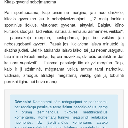
Kitaip gyventi nebeįmanoma
Pati sportuodama, kaip prisiminė mergina, jau nuo darželio,
kitokio gyvenimo jau ir nebeįsivaizduojanti. „12 metų lankiau
sportinius šokius, visuomet gyvenau aktyviai. Baigiau kūno
kultūros studijas, tad vėliau natūraliai ėmiausi asmeninės veiklos“,
- papasakojo mergina, neslėpdama, jog be veiklos jau
nebesugebanti gyventi. Pasak jos, kiekviena laisva minutėlė ją
skatina judėti. „Jei tik atsiranda laisvo laiko, tai jau nebenustygstu,
taip ir ima kirbėti mintys, ką čia nuveikus, dviračiu pralėkti ar dar
ką nors sugalvoti“, - linksmai pasakojo itin aktyvi mergina. Taip,
kaip ir ji užsiminė, mėgstama veikla tampa tarsi narkotiku,
vadinasi, žmogus atradęs mėgstamą veiklą, gali ją tobulinti
gerokai ilgiau nei buvo manęs.
Dėmesio!
Komentarai nėra redaguojami ar patikrinami,
bet redakcija pasilieka teisę šalinti neadekvačius, garbę
ir orumą žeminančius, tikrovės neatitinkančius
komentarus. Komentarų turinys neatspindi redakcijos
nuomonės. Už įžeidžiančius komentarus atsako
komentarų rašytojai Lietuvos įstatymų numatyta tvarka.