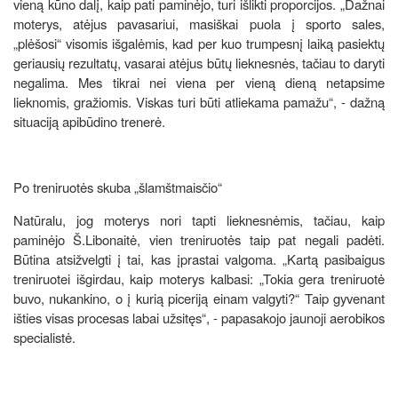
vieną kūno dalį, kaip pati paminėjo, turi išlikti proporcijos. „Dažnai
moterys, atėjus pavasariui, masiškai puola į sporto sales,
„plėšosi“ visomis išgalėmis, kad per kuo trumpesnį laiką pasiektų
geriausių rezultatų, vasarai atėjus būtų lieknesnės, tačiau to daryti
negalima. Mes tikrai nei viena per vieną dieną netapsime
lieknomis, gražiomis. Viskas turi būti atliekama pamažu“, - dažną
situaciją apibūdino trenerė.
Po treniruotės skuba „šlamštmaisčio“
Natūralu, jog moterys nori tapti lieknesnėmis, tačiau, kaip
paminėjo Š.Libonaitė, vien treniruotės taip pat negali padėti.
Būtina atsižvelgti į tai, kas įprastai valgoma. „Kartą pasibaigus
treniruotei išgirdau, kaip moterys kalbasi: „Tokia gera treniruotė
buvo, nukankino, o į kurią piceriją einam valgyti?“ Taip gyvenant
išties visas procesas labai užsitęs“, - papasakojo jaunoji aerobikos
specialistė.