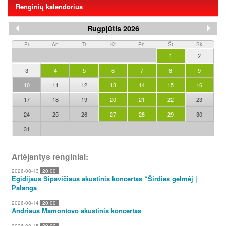
Renginių kalendorius
Rugpjūtis 2026
Pi
An
Tr
Kt
Pn
Št
Sk
1
2
3
4
5
6
7
8
9
10
11
12
13
14
15
16
17
18
19
20
21
22
23
24
25
26
27
28
29
30
31
Artėjantys renginiai:
2026-08-13
20:00
Egidijaus Sipavičiaus akustinis koncertas “Širdies gelmėj |
Palanga
2026-08-14
20:00
Andriaus Mamontovo akustinis koncertas
2026-08-15
20:00