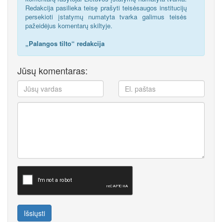
Redakcija pasilieka teisę prašyti teisėsaugos institucijų
persekioti įstatymų numatyta tvarka galimus teisės
pažeidėjus komentarų skiltyje.
„Palangos tilto“ redakcija
Jūsų komentaras:
Išsiųsti