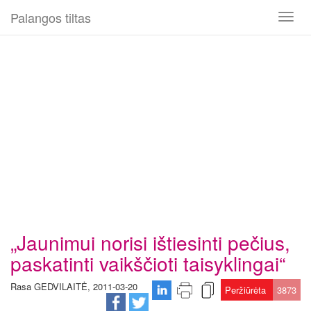
Palangos tiltas
Toggl
naviga
„Jaunimui norisi ištiesinti pečius,
paskatinti vaikščioti taisyklingai“
Rasa GEDVILAITĖ, 2011-03-20
Peržiūrėta
3873