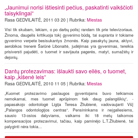
„Jaunimui norisi ištiesinti pečius, paskatinti vaikščioti
taisyklingai“
Rasa GEDVILAITĖ, 2011 03 20 | Rubrika:
Miestas
Visi tik skubam, lekiam, o po darbų poilsį randam tik prie televizoriaus.
Žinoma, daugelis kritikuoja tokį gyvenimo būdą, tai supranta ir tokiame
gyvenimo verpete besisukantys žmonės. Kaip pasakytų jauna, aktyvi,
aerobikos trenerė Šarūnė Libonaitė, judėjimas yra gyvenimas, tereikia
prisiversti pajudėti, o tuomet ir savijauta pagerės, matyt, sumažėtų ir
dejonių.
Dantų protezavimas: išlaukti savo eilės, o tuomet,
kaip „kišenė leis“
Rasa GEDVILAITĖ, 2010 11 05 | Rubrika:
Miestas
„Kuomet protezavimo paslaugos gyventojams buvo teikiamos
nemokamai, mes tuomet aprūpinom tiek daug palangiškių“, -
papasakojo odontologė Ligija Teresa Žliubienė, vadovaujanti VšĮ
„Palangos odontologijos centras“. Pensininkams ir neįgaliesiems,
sausio 13-osios dalyviams, vaikams iki 18 metų taikomos
kompensacijos protezavimui, tačiau, kaip paminėjo L.T.Žliubienė, tai
palyginti nėra tokia...