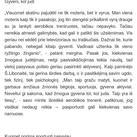
Gyveni, kol judi
„Visuomet skatinu pajudėti ne tik moteris, bet ir vyrus. Man viena
moteris kaip tik ir pasakojo, jog itin stengėsi prikalbinti vyrą drauge
su ja lankyti aerobikos treniruotes, tačiau nepavyko. Tačiau
nereikia atmesti galimybės, kad gali ir patikti šis užsiėmimas. Vis
geriau nei sėdėti prie televizoriaus su traškučiais. Dažnai tie, kurie
pabando, nebegali kitaip gyventi. Vadinasi užtenka tik vieno
ryžtingo žingsnio“, - patarė mergina. Pasak jos, kiekvienas
žmogaus judėjimas, netgi pasivaikščiojimas teikia naudą, tad
vietoj pasyvaus poilsio geriau pasirinkti aktyvesnį. Kaip paminėjo
Š.Libonaitė, tai gerina širdies darbą, o ir pasitikėjimą savim ugdo,
tiek fizinį, tiek psichologinį. „Man taip gražu matyti, kuomet ir
garbaus amžiaus žmonės bėgioja, sportuoja, gyvena aktyviai.
Neveltui gi sakoma, kad žmogus gyvena tol, kol juda. Taip yra iš
tiesų“, - savo mintis išreiškė aerobikos trenerė, patikinusi, jog
visiškai nedaug reikia – pasportuoti gali kiekvienas savo
namuose.
Kuomet norima sportuoti pasyviau