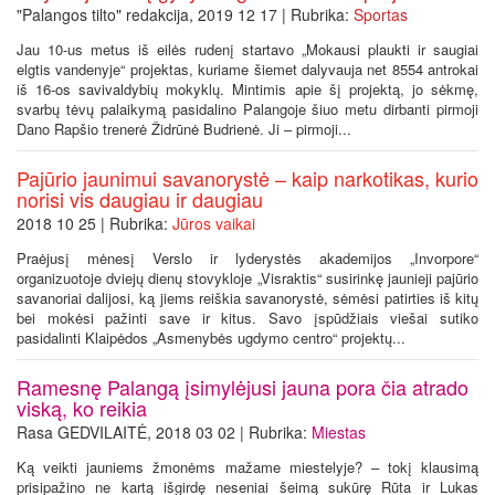
"Palangos tilto" redakcija, 2019 12 17 | Rubrika:
Sportas
Jau 10-us metus iš eilės rudenį startavo „Mokausi plaukti ir saugiai
elgtis vandenyje“ projektas, kuriame šiemet dalyvauja net 8554 antrokai
iš 16-os savivaldybių mokyklų. Mintimis apie šį projektą, jo sėkmę,
svarbų tėvų palaikymą pasidalino Palangoje šiuo metu dirbanti pirmoji
Dano Rapšio trenerė Židrūnė Budrienė. Ji – pirmoji...
Pajūrio jaunimui savanorystė – kaip narkotikas, kurio
norisi vis daugiau ir daugiau
2018 10 25 | Rubrika:
Jūros vaikai
Praėjusį mėnesį Verslo ir lyderystės akademijos „Invorpore“
organizuotoje dviejų dienų stovykloje „Visraktis“ susirinkę jaunieji pajūrio
savanoriai dalijosi, ką jiems reiškia savanorystė, sėmėsi patirties iš kitų
bei mokėsi pažinti save ir kitus. Savo įspūdžiais viešai sutiko
pasidalinti Klaipėdos „Asmenybės ugdymo centro“ projektų...
Ramesnę Palangą įsimylėjusi jauna pora čia atrado
viską, ko reikia
Rasa GEDVILAITĖ, 2018 03 02 | Rubrika:
Miestas
Ką veikti jauniems žmonėms mažame miestelyje? – tokį klausimą
prisipažino ne kartą išgirdę neseniai šeimą sukūrę Rūta ir Lukas