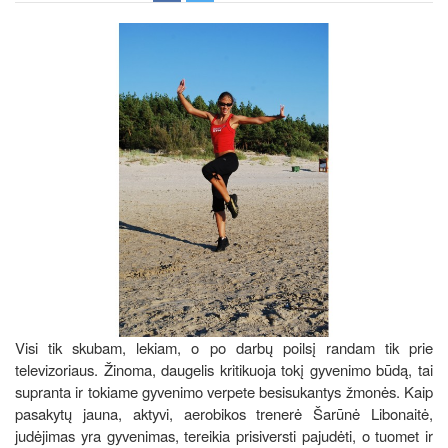
Visi tik skubam, lekiam, o po darbų poilsį randam tik prie
televizoriaus. Žinoma, daugelis kritikuoja tokį gyvenimo būdą, tai
supranta ir tokiame gyvenimo verpete besisukantys žmonės. Kaip
pasakytų jauna, aktyvi, aerobikos trenerė Šarūnė Libonaitė,
judėjimas yra gyvenimas, tereikia prisiversti pajudėti, o tuomet ir