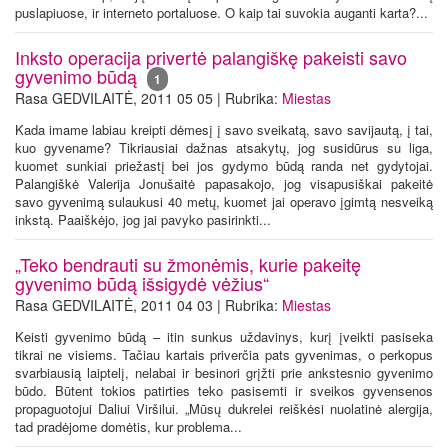
puslapiuose, ir interneto portaluose. O kaip tai suvokia auganti karta?...
Inksto operacija privertė palangiškę pakeisti savo
gyvenimo būdą
1
Rasa GEDVILAITĖ, 2011 05 05 | Rubrika:
Miestas
Kada imame labiau kreipti dėmesį į savo sveikatą, savo savijautą, į tai,
kuo gyvename? Tikriausiai dažnas atsakytų, jog susidūrus su liga,
kuomet sunkiai priežastį bei jos gydymo būdą randa net gydytojai.
Palangiškė Valerija Jonušaitė papasakojo, jog visapusiškai pakeitė
savo gyvenimą sulaukusi 40 metų, kuomet jai operavo įgimtą nesveiką
inkstą. Paaiškėjo, jog jai pavyko pasirinkti...
„Teko bendrauti su žmonėmis, kurie pakeitę
gyvenimo būdą išsigydė vėžius“
Rasa GEDVILAITĖ, 2011 04 03 | Rubrika:
Miestas
Keisti gyvenimo būdą – itin sunkus uždavinys, kurį įveikti pasiseka
tikrai ne visiems. Tačiau kartais priverčia pats gyvenimas, o perkopus
svarbiausią laiptelį, nelabai ir besinori grįžti prie ankstesnio gyvenimo
būdo. Būtent tokios patirties teko pasisemti ir sveikos gyvensenos
propaguotojui Daliui Viršilui. „Mūsų dukrelei reiškėsi nuolatinė alergija,
tad pradėjome domėtis, kur problema...