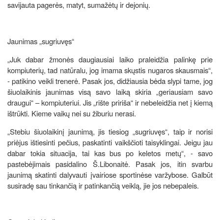
savijauta pagerės, matyt, sumažėtų ir dejonių.
Jaunimas „sugriuvęs“
„Juk dabar žmonės daugiausiai laiko praleidžia palinkę prie
kompiuterių, tad natūralu, jog imama skųstis nugaros skausmais“,
- patikino veikli trenerė. Pasak jos, didžiausia bėda slypi tame, jog
šiuolaikinis jaunimas visą savo laiką skiria „geriausiam savo
draugui“ – kompiuteriui. Jis „rište pririša“ ir nebeleidžia net į kiemą
ištrūkti. Kieme vaikų nei su žiburiu nerasi.
„Stebiu šiuolaikinį jaunimą, jis tiesiog „sugriuvęs“, taip ir norisi
priėjus ištiesinti pečius, paskatinti vaikščioti taisyklingai. Jeigu jau
dabar tokia situacija, tai kas bus po keletos metų“, - savo
pastebėjimais pasidalino Š.Libonaitė. Pasak jos, itin svarbu
jaunimą skatinti dalyvauti įvairiose sportinėse varžybose. Galbūt
susiradę sau tinkančią ir patinkančią veiklą, jie jos nebepaleis.