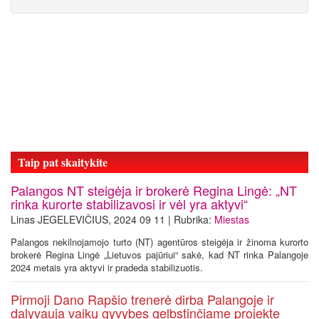
Taip pat skaitykite
Palangos NT steigėja ir brokerė Regina Lingė: „NT
rinka kurorte stabilizavosi ir vėl yra aktyvi“
Linas JEGELEVIČIUS, 2024 09 11 | Rubrika:
Miestas
Palangos nekilnojamojo turto (NT) agentūros steigėja ir žinoma kurorto
brokerė Regina Lingė „Lietuvos pajūriui“ sakė, kad NT rinka Palangoje
2024 metais yra aktyvi ir pradeda stabilizuotis.
Pirmoji Dano Rapšio trenerė dirba Palangoje ir
dalyvauja vaikų gyvybes gelbstinčiame projekte