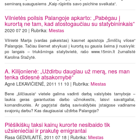
seminarą suaugusiems „Kaip rūpintis savo psichine sveikata“.
Vilnietės poilsis Palangoje apkarto: „Pabėgau į
kurortą ne tam, kad atostogaučiau su statybininkais“
2020 07 20 | Rubrika:
Miestas
Vilnietė Marija (vardas pakeistas) kasmet apsistoja „Smilčių vilose“
Palangoje. Tačiau šiemet atvykusi į kurortą su gausia šeima ji nusivylė:
po langais – triukšminga statybvietė, rašo www.15min.lt žurnalistė
Karolina Stažytė.
A. Kilijonienė: „Uždirbu daugiau už merą, nes man
tenka didesnė atsakomybė“
Agnė LEKAVIČIENĖ, 2011 11 10 | Rubrika:
Miestas
Bene „šilčiausia“ vietele galima vadinti darbą valstybės tarnyboje –
laukia geras garantuotas darbo užmokestis, laisvi savaitgaliai,
komandiruotės. Ar pagrįstai darbą savivaldybės įstaigose vadiname
svajonių darbu? Kas daugiausiai uždirba Palangoje?
Plėšikiškų taksi kainų kurorte nesibaido tik
užsieniečiai ir prakutę emigrantai
Rasa GEDVILAITĖ, 2011 07 18 | Rubrika:
Miestas