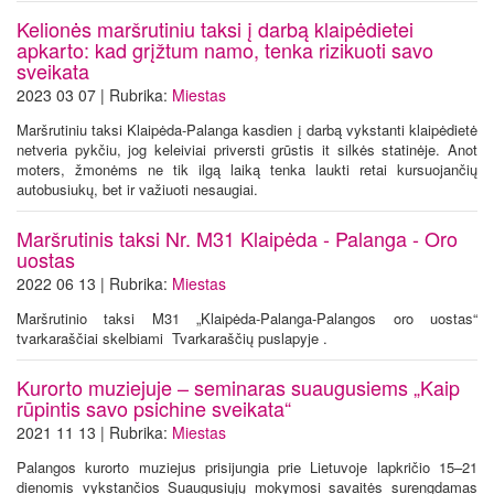
Kelionės maršrutiniu taksi į darbą klaipėdietei
apkarto: kad grįžtum namo, tenka rizikuoti savo
sveikata
2023 03 07 | Rubrika:
Miestas
Maršrutiniu taksi Klaipėda-Palanga kasdien į darbą vykstanti klaipėdietė
netveria pykčiu, jog keleiviai priversti grūstis it silkės statinėje. Anot
moters, žmonėms ne tik ilgą laiką tenka laukti retai kursuojančių
autobusiukų, bet ir važiuoti nesaugiai.
Maršrutinis taksi Nr. M31 Klaipėda - Palanga - Oro
uostas
2022 06 13 | Rubrika:
Miestas
Maršrutinio taksi M31 „Klaipėda-Palanga-Palangos oro uostas“
tvarkaraščiai skelbiami Tvarkaraščių puslapyje .
Kurorto muziejuje – seminaras suaugusiems „Kaip
rūpintis savo psichine sveikata“
2021 11 13 | Rubrika:
Miestas
Palangos kurorto muziejus prisijungia prie Lietuvoje lapkričio 15–21
dienomis vykstančios Suaugusiųjų mokymosi savaitės surengdamas