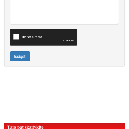
Išsiųsti
Taip pat skaitykite