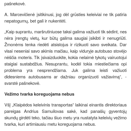
pašnekovė.
A. Marcevičienė įsitikinusi, jog dėl grūsties keleiviai ne tik patiria
nepatogumų, bet gali ir nukentėti.
„Kaip suprantu, maršrutiniuose taksi galima važiuoti tik sėdint, nes
nėra įrengtų vietų, kur būtų galima saugiai įsikibti ir nenugriūti.
Žmonėms tenka riedėti atsistojus ir rizikuoti savo sveikata. Dar
visai neseniai savo akimis mačiau, kaip viduryje autobuso stovėjo
nėščia moteris. Tik įsivaizduokite, kokia nelaimė tykotų vairuotojui
staigiai sustabdžius. Nesuprantu, kodėl tokia miestiečiams opi
problema yra nesprendžiama. Juk galima leisti važiuoti
didesniems autobusams ar dažniau organizuoti važiavimą“, -
svarstė pašnekovė.
Vežimo tvarka koreguojama nebus
VšĮ „Klaipėdos keleivinis transportas“ laikinai einantis direktoriaus
pareigas Andrius Samuilovas sakė, kad panašių gyventojų
skundų girdėti teko, tačiau šiuo metu yra nustatyta keleivių vežimo
tvarka, kuri artimiausiu metu koreguojama nebus.