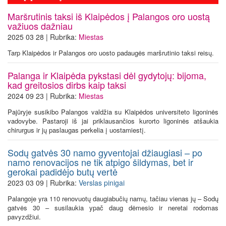
Maršrutinis taksi iš Klaipėdos į Palangos oro uostą
važiuos dažniau
2025 03 28 | Rubrika:
Miestas
Tarp Klaipėdos ir Palangos oro uosto padaugės maršrutinio taksi reisų.
Palanga ir Klaipėda pykstasi dėl gydytojų: bijoma,
kad greitosios dirbs kaip taksi
2024 09 23 | Rubrika:
Miestas
Pajūryje susikibo Palangos valdžia su Klaipėdos universiteto ligoninės
vadovybe. Pastaroji iš jai priklausančios kurorto ligoninės atšaukia
chirurgus ir jų paslaugas perkelia į uostamiestį.
Sodų gatvės 30 namo gyventojai džiaugiasi – po
namo renovacijos ne tik atpigo šildymas, bet ir
gerokai padidėjo butų vertė
2023 03 09 | Rubrika:
Verslas pinigai
Palangoje yra 110 renovuotų daugiabučių namų, tačiau vienas jų – Sodų
gatvės 30 – susilaukia ypač daug dėmesio ir neretai rodomas
pavyzdžiui.