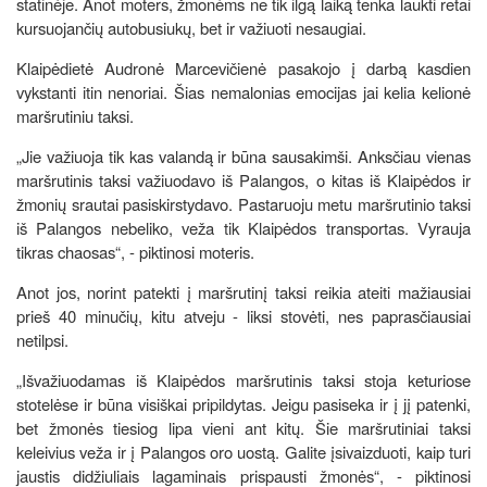
statinėje. Anot moters, žmonėms ne tik ilgą laiką tenka laukti retai
kursuojančių autobusiukų, bet ir važiuoti nesaugiai.
Klaipėdietė Audronė Marcevičienė pasakojo į darbą kasdien
vykstanti itin nenoriai. Šias nemalonias emocijas jai kelia kelionė
maršrutiniu taksi.
„Jie važiuoja tik kas valandą ir būna sausakimši. Anksčiau vienas
maršrutinis taksi važiuodavo iš Palangos, o kitas iš Klaipėdos ir
žmonių srautai pasiskirstydavo. Pastaruoju metu maršrutinio taksi
iš Palangos nebeliko, veža tik Klaipėdos transportas. Vyrauja
tikras chaosas“, - piktinosi moteris.
Anot jos, norint patekti į maršrutinį taksi reikia ateiti mažiausiai
prieš 40 minučių, kitu atveju - liksi stovėti, nes paprasčiausiai
netilpsi.
„Išvažiuodamas iš Klaipėdos maršrutinis taksi stoja keturiose
stotelėse ir būna visiškai pripildytas. Jeigu pasiseka ir į jį patenki,
bet žmonės tiesiog lipa vieni ant kitų. Šie maršrutiniai taksi
keleivius veža ir į Palangos oro uostą. Galite įsivaizduoti, kaip turi
jaustis didžiuliais lagaminais prispausti žmonės“, - piktinosi