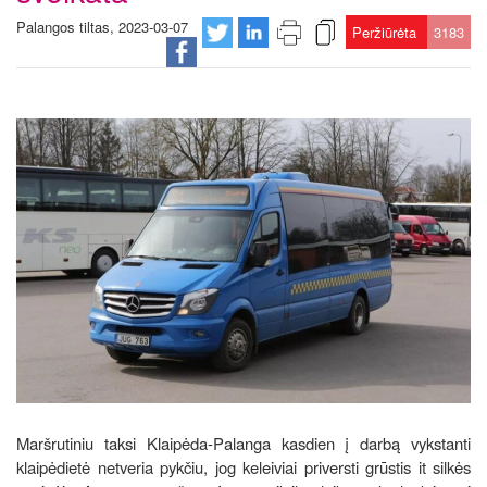
Palangos tiltas, 2023-03-07
Peržiūrėta
3183
Maršrutiniu taksi Klaipėda-Palanga kasdien į darbą vykstanti
klaipėdietė netveria pykčiu, jog keleiviai priversti grūstis it silkės