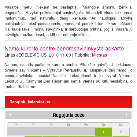
Vasaros metu, niekam ne paslaptis, Palangoje žmonių ženkliai
pagausėja. Atvykę poilsiautojai pasiryžę čia išbandyti visus teikiamus
malonumus, tad natūralu, daug keliauja. Ar naudojasi atvykę
poilsiautojai taksi paslaugomis, norėdami pasiekti tam tikrus taškus?
Kai kurie taksi įmonių savininkai ir darbuotojai tvirtina, jog ši vasara jų
atžvilgiu mažiau dosni, o kiti net neturėjo laiko...
Namo kurorto centre bendrasavininkystė apkarto
Linas JEGELEVIČIUS, 2010 11 09 | Rubrika:
Miestas
Namas, esantis pačiame kurorto centre, Piktuižio gatvėje 4, priklauso
dviems savininkams – Vytautui Petrauskui ir, nusipirkus dalį namo, jo
bendrasavininke tapusiai Valerijai Lekstutienei ir jos vyrui Viktorui
Lekstučiui. Kaimynai „per sieną“ jau seniai vienas su kitu nesilabina, o
matosi tik teisme.
Renginių kalendorius
Rugpjūtis 2026
Pi
An
Tr
Kt
Pn
Št
Sk
1
2