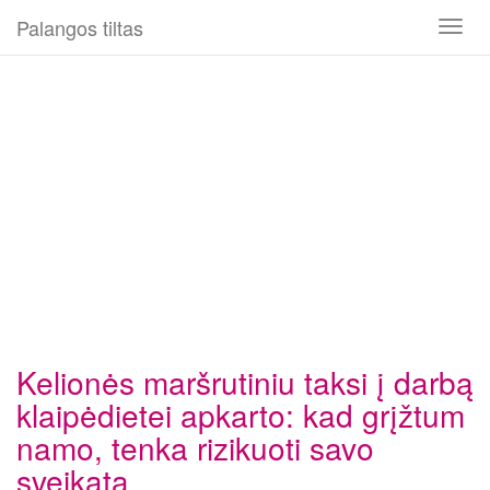
Palangos tiltas
Toggl
naviga
Kelionės maršrutiniu taksi į darbą
klaipėdietei apkarto: kad grįžtum
namo, tenka rizikuoti savo
sveikata