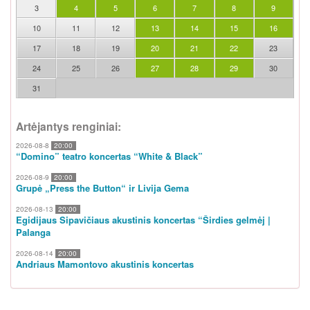
3
4
5
6
7
8
9
10
11
12
13
14
15
16
17
18
19
20
21
22
23
24
25
26
27
28
29
30
31
Artėjantys renginiai:
2026-08-8
20:00
“Domino” teatro koncertas “White & Black”
2026-08-9
20:00
Grupė „Press the Button“ ir Livija Gema
2026-08-13
20:00
Egidijaus Sipavičiaus akustinis koncertas “Širdies gelmėj |
Palanga
2026-08-14
20:00
Andriaus Mamontovo akustinis koncertas