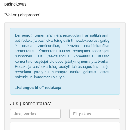
pašnekovas.
“Vakarų ekspresas”
Dėmesio!
Komentarai nėra redaguojami ar patikrinami,
bet redakcija pasilieka teisę šalinti neadekvačius, garbę
ir orumą žeminančius, tikrovės neatitinkančius
komentarus. Komentarų turinys neatspindi redakcijos
nuomonės. Už įžeidžiančius komentarus atsako
komentarų rašytojai Lietuvos įstatymų numatyta tvarka.
Redakcija pasilieka teisę prašyti teisėsaugos institucijų
persekioti įstatymų numatyta tvarka galimus teisės
pažeidėjus komentarų skiltyje.
„Palangos tilto“ redakcija
Jūsų komentaras: