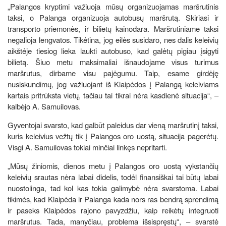
„Palangos kryptimi važiuoja mūsų organizuojamas maršrutinis
taksi, o Palanga organizuoja autobusų maršrutą. Skiriasi ir
transporto priemonės, ir bilietų kainodara. Maršrutiniame taksi
negalioja lengvatos. Tikėtina, jog eilės susidaro, nes dalis keleivių
aikštėje tiesiog lieka laukti autobuso, kad galėtų pigiau įsigyti
bilietą. Šiuo metu maksimaliai išnaudojame visus turimus
maršrutus, dirbame visu pajėgumu. Taip, esame girdėję
nusiskundimų, jog važiuojant iš Klaipėdos į Palangą keleiviams
kartais pritrūksta vietų, tačiau tai tikrai nėra kasdienė situacija“, –
kalbėjo A. Samuilovas.
Gyventojai svarsto, kad galbūt paleidus dar vieną maršrutinį taksi,
kuris keleivius vežtų tik į Palangos oro uostą, situacija pagerėtų.
Visgi A. Samuilovas tokiai minčiai linkęs nepritarti.
„Mūsų žiniomis, dienos metu į Palangos oro uostą vykstančių
keleivių srautas nėra labai didelis, todėl finansiškai tai būtų labai
nuostolinga, tad kol kas tokia galimybė nėra svarstoma. Labai
tikimės, kad Klaipėda ir Palanga kada nors ras bendrą sprendimą
ir paseks Klaipėdos rajono pavyzdžiu, kaip reikėtų integruoti
maršrutus. Tada, manyčiau, problema išsispręstų“, – svarstė