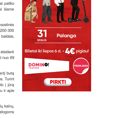
ai patiko
si šiame
sostinės
 200-300
baldais,
atsidarė
ti nuo 69
antį butą
s. Turint
do į jūrą
u ir apie
ių kainų,
tostogoms