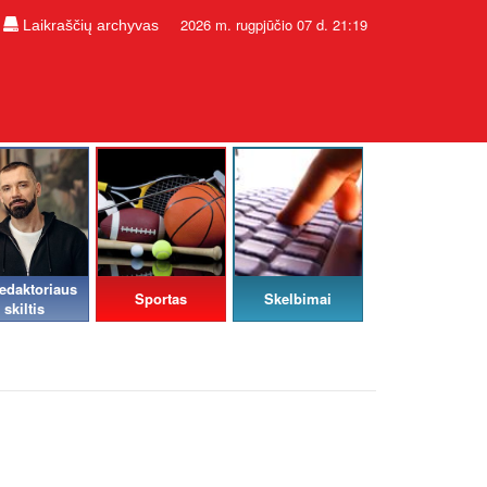
2026 m. rugpjūčio 07 d. 21:19
Laikraščių archyvas
edaktoriaus
Sportas
Skelbimai
skiltis