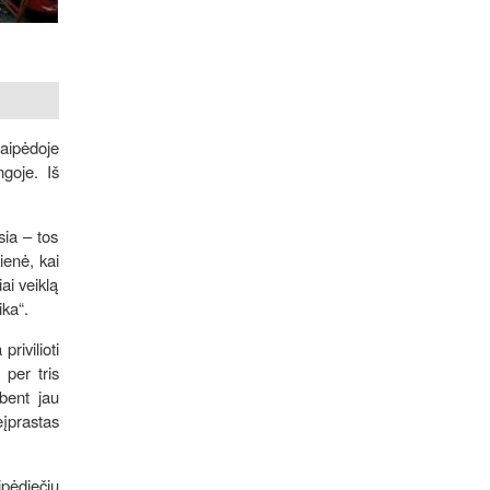
laipėdoje
ngoje. Iš
sia – tos
ienė, kai
ai veiklą
ika“.
rivilioti
 per tris
bent jau
įprastas
ipėdiečių