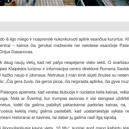
udo iš ilgo miego ir nusprendė nukonkuruoti aplink esančius kurortus. K
 centrai – kainos čia gerokai mažesnės nei netoliese esančioje Pala
Orijus Gasanovas.
ek daug naujų vietų, kad net patys nespėjame visko sekti. O svarbiau
giasi Klaipėdos turizmo ir informacijos centro direktorė Romena Savick
i kažko naujo ir įdomaus. Netrukus ji man ėmė siųsti žinutes su neseni
is: „Čia gera žuvis, čia geros picos, čia neįprasta aplinka, čia gyva muz
Palangos apsimeta, kad verslas šlubuoja ir nuolatos kelia kainas, reikia p
nga, Nida ar Šventoji, kur trumpas sezonas ir visi stengiasi uždirbti
metus, todėl čia galima palaikyti pakankamai padorias kainas, na, 
uosius keletą metų galima pastebėti, kad uostamiestyje vyksta ne
esni restoranai ar kavinės, tai dabar jų galima rasti ilgą sąrašą.
išpopuliarėjusią kavos vietą „10 tiltų“, kurioje anot mano kalbintų kla