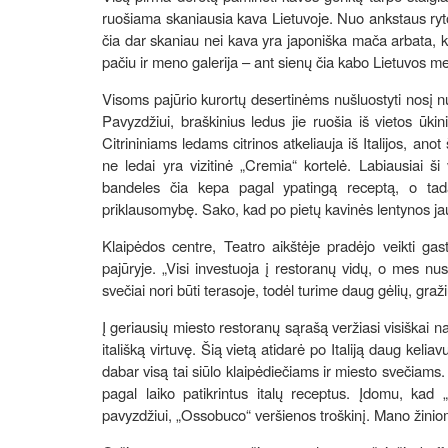
ruošiama skaniausia kava Lietuvoje. Nuo ankstaus ryto 
čia dar skaniau nei kava yra japoniška mača arbata, kur
pačiu ir meno galerija – ant sienų čia kabo Lietuvos m
Visoms pajūrio kurortų desertinėms nušluostyti nosį 
Pavyzdžiui, braškinius ledus jie ruošia iš vietos ūk
Citrininiams ledams citrinos atkeliauja iš Italijos, an
ne ledai yra vizitinė „Cremia“ kortelė. Labiausiai 
bandeles čia kepa pagal ypatingą receptą, o tada 
priklausomybę. Sako, kad po pietų kavinės lentynos ja
Klaipėdos centre, Teatro aikštėje pradėjo veikti gast
pajūryje. „Visi investuoja į restoranų vidų, o mes n
svečiai nori būti terasoje, todėl turime daug gėlių, graž
Į geriausių miesto restoranų sąrašą veržiasi visiškai na
itališką virtuvę. Šią vietą atidarė po Italiją daug keliav
dabar visą tai siūlo klaipėdiečiams ir miesto svečiams. 
pagal laiko patikrintus italų receptus. Įdomu, kad 
pavyzdžiui, „Ossobuco“ veršienos troškinį. Mano žiniomi