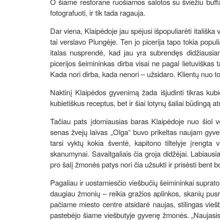
O šiame restorane ruošiamos salotos su šviežiu buffa
fotografuoti, ir tik tada ragauja.
Dar viena, Klaipėdoje jau spėjusi išpopuliarėti itališka
tai verslavo Plungėje. Ten jo picerija tapo tokia popul
italas nusprendė, kad jau yra subrendęs didžiausiam
picerijos šeimininkas dirba visai ne pagal lietuviškas t
Kada nori dirba, kada nenori – užsidaro. Klientų nuo to
Naktinį Klaipėdos gyvenimą žada išjudinti tikras kub
kubietiškus receptus, bet ir šiai lotynų šaliai būdingą 
Tačiau pats įdomiausias baras Klaipėdoje nuo šiol v
senas žvejų laivas „Olga“ buvo prikeltas naujam gyve
tarsi vyktų kokia šventė, kapitono tiltelyje įrengta 
skanumynai. Savaitgaliais čia groja didžėjai. Labiausi
pro šalį žmonės patys nori čia užsukti ir prisėsti bent b
Pagaliau ir uostamiesčio viešbučių šeimininkai suprato,
daugiau žmonių – reikia gražios aplinkos, skanių pusr
pačiame miesto centre atsidarė naujas, stilingas vieš
pastebėjo šiame viešbutyje gyvenę žmonės. „Naujasis