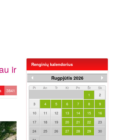
Renginių kalendorius
au ir
Rugpjūtis 2026
Pi
An
Tr
Kt
Pn
Št
Sk
ta
3841
1
2
3
4
5
6
7
8
9
10
11
12
13
14
15
16
17
18
19
20
21
22
23
24
25
26
27
28
29
30