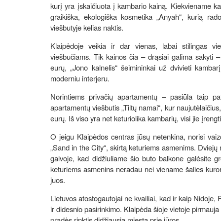
kurį yra įskaičiuota į kambario kainą. Kiekviename ka
graikiška, ekologiška kosmetika „Anyah“, kurią ra
viešbutyje kelias naktis.
Klaipėdoje veikia ir dar vienas, labai stilingas vi
viešbučiams. Tik kainos čia – drąsiai galima sakyti
eurų, „Jono kalnelis“ šeimininkai už dvivieti kamba
moderniu interjeru.
Norintiems privačių apartamentų – pasiūla taip pat
apartamentų viešbutis „Tiltų namai“, kur naujutėlaičius
eurų. Iš viso yra net keturiolika kambarių, visi jie įrengti
O jeigu Klaipėdos centras jūsų netenkina, norisi va
„Sand in the City“, skirtą keturiems asmenims. Dviejų
galvoje, kad didžiuliame šio buto balkone galėsite gro
keturiems asmenins neradau nei viename šalies kurorte. 
juos.
Lietuvos atostogautojai ne kvailiai, kad ir kaip Nidoje,
ir didesnio pasirinkimo. Klaipėda šioje vietoje pirmauja
pradės rinktis didžiausią miestą prie jūros.