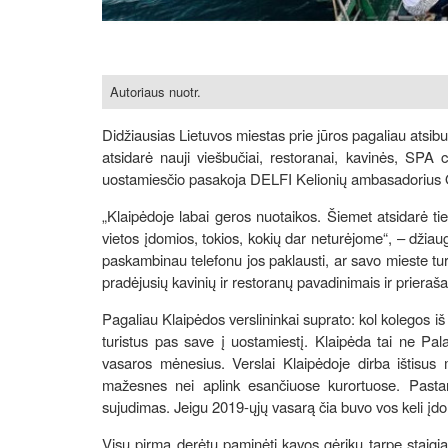
Autoriaus nuotr.
Didžiausias Lietuvos miestas prie jūros pagaliau atsib
atsidarė nauji viešbučiai, restoranai, kavinės, SPA
uostamiesčio pasakoja DELFI Kelionių ambasadorius 
„Klaipėdoje labai geros nuotaikos. Šiemet atsidarė ti
vietos įdomios, tokios, kokių dar neturėjome“, – džiau
paskambinau telefonu jos paklausti, ar savo mieste tur
pradėjusių kavinių ir restoranų pavadinimais ir prieraša
Pagaliau Klaipėdos verslininkai suprato: kol kolegos iš 
turistus pas save į uostamiestį. Klaipėda tai ne Pala
vasaros mėnesius. Verslai Klaipėdoje dirba ištisus 
mažesnes nei aplink esančiuose kurortuose. Pastar
sujudimas. Jeigu 2019-ųjų vasarą čia buvo vos keli įdom
Visų pirma derėtų paminėti kavos gėrikų tarpe staigiai 