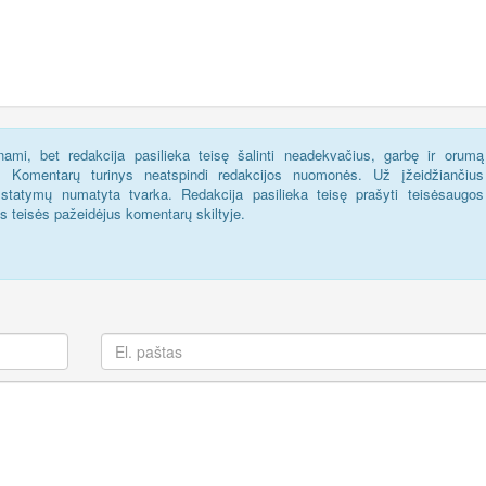
ami, bet redakcija pasilieka teisę šalinti neadekvačius, garbę ir orumą
s. Komentarų turinys neatspindi redakcijos nuomonės. Už įžeidžiančius
statymų numatyta tvarka. Redakcija pasilieka teisę prašyti teisėsaugos
us teisės pažeidėjus komentarų skiltyje.