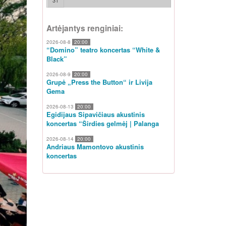
31
Artėjantys renginiai:
2026-08-8
20:00
“Domino” teatro koncertas “White &
Black”
2026-08-9
20:00
Grupė „Press the Button“ ir Livija
Gema
2026-08-13
20:00
Egidijaus Sipavičiaus akustinis
koncertas “Širdies gelmėj | Palanga
2026-08-14
20:00
Andriaus Mamontovo akustinis
koncertas