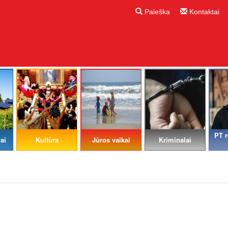
Paieška
Kontaktai
PT r
ai
Kultūra
Jūros vaikai
Kriminalai