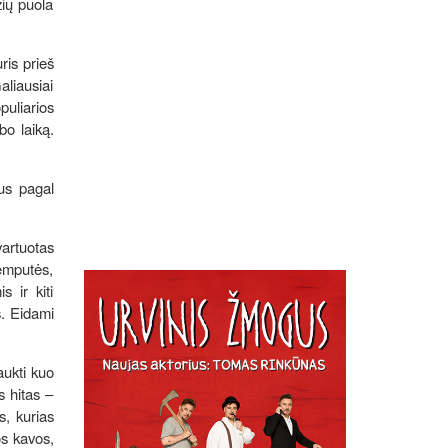
žių puola
ris prieš
aliausiai
uliarios
bo laiką.
mus pagal
artuotas
lemputės,
s ir kiti
s. Eidami
aukti kuo
s hitas –
s, kurias
s kavos,