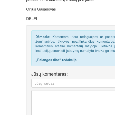
Orijus Gasanovas
DELFI
Dėmesio!
Komentarai nėra redaguojami ar patikrin
žeminančius, tikrovės neatitinkančius komentaru
komentarus atsako komentarų rašytojai Lietuvos į
institucijų persekioti įstatymų numatyta tvarka galim
„Palangos tilto“ redakcija
Jūsų komentaras: