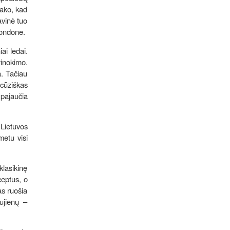
sako, kad
avinė tuo
Londone.
ai ledai.
rinokimo.
a. Tačiau
cūziškas
pajaučia
 Lietuvos
metu visi
klasikinę
eceptus, o
as ruošia
ujienų –