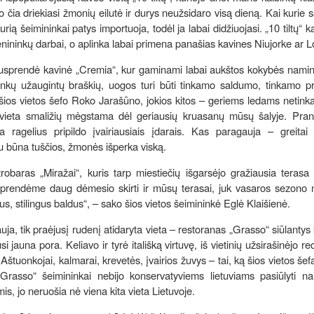
čia driekiasi žmonių eilutė ir durys neužsidaro visą dieną. Kai kurie 
ią šeimininkai patys importuoja, todėl ja labai didžiuojasi. „10 tiltų“ k
enininkų darbai, o aplinka labai primena panašias kavines Niujorke ar 
nusprendė kavinė „Cremia“, kur gaminami labai aukštos kokybės namini
ininkų užaugintų braškių, uogos turi būti tinkamo saldumo, tinkamo p
ot šios vietos šefo Roko Jarašūno, jokios kitos – geriems ledams netink
ši vieta smaližių mėgstama dėl geriausių kruasanų mūsų šalyje. Pran
ragelius pripildo įvairiausiais įdarais. Kas paragauja – greitai 
u būna tuščios, žmonės išperka viską.
robaras „Miražai“, kuris tarp miestiečių išgarsėjo gražiausia terasa
usprendėme daug dėmesio skirti ir mūsų terasai, juk vasaros sezono 
ius, stilingus baldus“, – sako šios vietos šeimininkė Eglė Klaišienė.
uja, tik praėjusį rudenį atidaryta vieta – restoranas „Grasso“ siūlantys 
usi jauna pora. Keliavo ir tyrė itališką virtuvę, iš vietinių užsirašinėjo r
Aštuonkojai, kalmarai, krevetės, įvairios žuvys – tai, ką šios vietos šef
„Grasso“ šeimininkai nebijo konservatyviems lietuviams pasiūlyti na
s, jo neruošia nė viena kita vieta Lietuvoje.