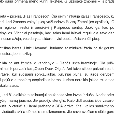
lo sūriu primena meno kūrinį lėkštėje. Jį užsisakę žmonės – iš prad
 vieta – picerija „Pas Francesco”. Čia šeimininkauja italas Franscesco, ku
iari, kad žmonės valgyti picų važiuodavo iš visų Žemaitijos apylinkių. G
 regiono miestui ir persikėlė į Klaipėdos centrą. Juokinga, kad pop
aisykles. Vietiniai pasakoja, kad italas labai laisvai reguliuoja savo dar
 nesumažėja, vos durys atsidaro – visi puola užsisakinėti picų.
ietiškas baras „Little Havana“, kuriame šeimininkai žada ne tik gėri
atmosferą bei muziką.
eikia ne ant žemės, o vandenyje – Danės upės krantinėje. Čia prišv
nimui ir pervadintas „Open Deck Olga“. Ant laivo stiebo pakabintos 
virtuvė, kur ruošiami šonkauliukai, bulviniai blynai su jūros gėrybėmi
ai pajūrio atmosferą atspindintis baras, kuriam nereikia jokios reklamo
okalui alaus.
 kad šiuolaikiniam keliautojui neužtenka vien lovos ir dušo. Norint pritr
yčių, namų jausmo. Jie pradėjo stengtis. Kaip didžiausias šios vasaro
butis „Victoria“ su labai prabangia SPA erdve. Štai, kelios smulkmeno
 viešbutis skiria dėmesio smulkmenoms. Jie savo svečiams siūlo gero