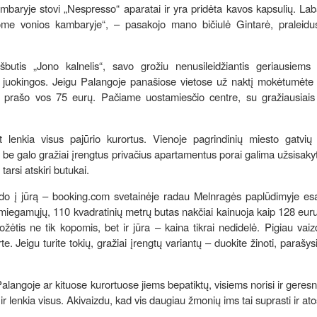
mbaryje stovi „Nespresso“ aparatai ir yra pridėta kavos kapsulių. Lab
dome vonios kambaryje“, – pasakojo mano bičiulė Gintarė, praleidu
ešbutis „Jono kalnelis“, savo grožiu nenusileidžiantis geriausiems 
 – juokingos. Jeigu Palangoje panašiose vietose už naktį mokėtumėte
rį prašo vos 75 eurų. Pačiame uostamiesčio centre, su gražiausiais 
 lenkia visus pajūrio kurortus. Vienoje pagrindinių miesto gatvių 
, be galo gražiai įrengtus privačius apartamentus porai galima užsisaky
 tarsi atskiri butukai.
izdo į jūrą – booking.com svetainėje radau Melnragės paplūdimyje es
 miegamųjų, 110 kvadratinių metrų butas nakčiai kainuoja kaip 128 euru
žėtis ne tik kopomis, bet ir jūra – kaina tikrai nedidelė. Pigiau vaiz
Jeigu turite tokių, gražiai įrengtų variantų – duokite žinoti, parašysi
 Palangoje ar kituose kurortuose jiems bepatiktų, visiems norisi ir geresn
 ir lenkia visus. Akivaizdu, kad vis daugiau žmonių ims tai suprasti ir a