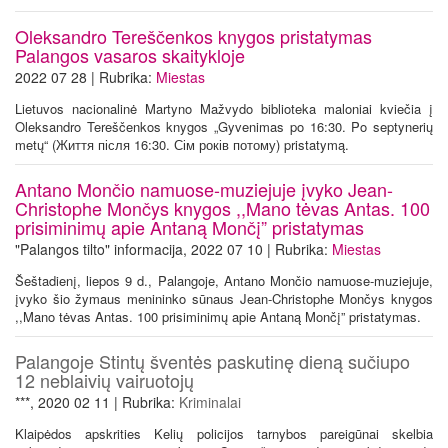
Oleksandro Tereščenkos knygos pristatymas
Palangos vasaros skaitykloje
2022 07 28 | Rubrika:
Miestas
Lietuvos nacionalinė Martyno Mažvydo biblioteka maloniai kviečia į
Oleksandro Tereščenkos knygos „Gyvenimas po 16:30. Po septynerių
metų“ (Життя після 16:30. Сім років потому) pristatymą.
Antano Mončio namuose-muziejuje įvyko Jean-
Christophe Mončys knygos ,,Mano tėvas Antas. 100
prisiminimų apie Antaną Mončį” pristatymas
"Palangos tilto" informacija, 2022 07 10 | Rubrika:
Miestas
Šeštadienį, liepos 9 d., Palangoje, Antano Mončio namuose-muziejuje,
įvyko šio žymaus menininko sūnaus Jean-Christophe Mončys knygos
,,Mano tėvas Antas. 100 prisiminimų apie Antaną Mončį” pristatymas.
Palangoje Stintų šventės paskutinę dieną sučiupo
12 neblaivių vairuotojų
***, 2020 02 11 | Rubrika:
Kriminalai
Klaipėdos apskrities Kelių policijos tarnybos pareigūnai skelbia