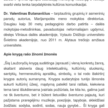
svarbi vieta tenka tarpdalykinės kultūros komunikacijai.
Dr. Valentinas Butanavičius
– tarptautinių grupinių ir asmeninių
parodų autorius, Marijampolės meno mokyklos direktorius.
Daugiau kaip 30 metų pedagoginio darbo patirtis – dailės
mokytojas-metodininkas, pavaduotojas neformaliajam ugdymui,
dėstęs Vilniaus dailės akademijoje, Vytauto Didžiojo universiteto
Švietimo akademijoje, nuo 2011 m. Alytaus trečiojo amžiaus
universitete.
Apie knygą rašo žinomi žmonės
„Šią Laužonyčių knygą sudėtinga įsprausti į vieną konkretų žanrą,
skaitant atsiveria daug intelektualinių, kultūrinių sluoksnių,
santykių, hermeneutinių apraiškų, simbolių, o tai rodo išskirtinį
knygos autorių sumanymą. Knygos sudarytojos turėjo išmonės
sukurti kultūrinį ūžesį, mąstymą pateikti tarsi ratilais, kiekviena
tema tarsi išlukštenama įvairiais požiūriais, be kita ko, galima justi
ne tik šventumo, bet ir būtent lietuviško šventumo pajautą, kuri
pažįstama praregėjimu muzikoje, poezijoje, tapyboje, skleidžiasi
žodžiais: sodyba, sodinti, sodas, nauja gyvybė... Ši knyga gali