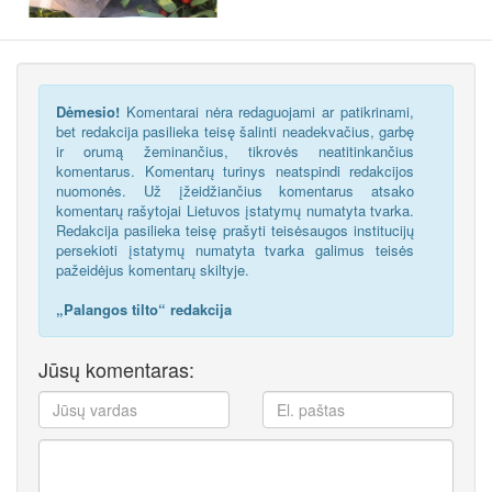
Dėmesio!
Komentarai nėra redaguojami ar patikrinami,
bet redakcija pasilieka teisę šalinti neadekvačius, garbę
ir orumą žeminančius, tikrovės neatitinkančius
komentarus. Komentarų turinys neatspindi redakcijos
nuomonės. Už įžeidžiančius komentarus atsako
komentarų rašytojai Lietuvos įstatymų numatyta tvarka.
Redakcija pasilieka teisę prašyti teisėsaugos institucijų
persekioti įstatymų numatyta tvarka galimus teisės
pažeidėjus komentarų skiltyje.
„Palangos tilto“ redakcija
Jūsų komentaras: