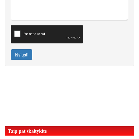
Išsiųsti
Taip pat skaitykite