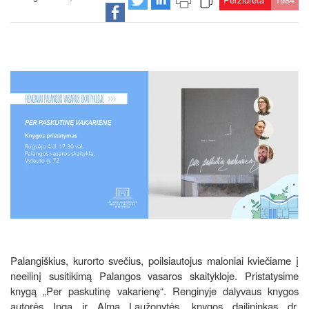
Palangiškius, kurorto svečius, poilsiautojus maloniai kviečiame į
neeilinį susitikimą Palangos vasaros skaitykloje. Pristatysime
knygą „Per paskutinę vakarienę“. Renginyje dalyvaus knygos
autorės Inga ir Alma Laužonytės, knygos dailininkas dr.