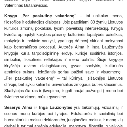
Valentinas Butanavičius.
Knyga „Per paskutinę vakarienę“
– tai unikalus meno,
filosofijos ir edukacijos dialogas. Joje pateikiami 33 žymių Lietuvos
kultūros žmonių pokalbiai, lydimi paveikslų interpretacijų. Knyga
kviečia apmąstyti kūrybos prasmę, kultūrinės tapatybės paieškas,
mokytojo ir mokinio santykį, ypatingą dėmesį skiriant mokymosi
kaip bendrakūros procesui. Autorės Alma ir Inga Laužonytės
knygoje kuria tarpdisciplininę erdvę, kurioje susitinka istorijos,
simboliai, filosofinės refleksijos ir meno patirtis. Šioje knygoje
išryškėja atviras dialogiškumas, gyvas santykis, kultūrinės
atminties pulsas, leidžiantis geriau pažinti save ir visuomenę.
„Per paskutinę vakarienę“ – tai kūrinys, įsišaknijęs Lietuvos
dirvoje, bet sykiu keliantis universalius žmogaus būties klausimus.
Skaitytojas čia ras ir įkvėpimo, ir gali naujai pažvelgti į meno bei
švietimo vaidmenį mūsų gyvenime.
Seserys Alma ir Inga Laužonytės
yra taikomųjų, vizualinių ir
scenos menų kūrėjos bei tyrėjos. Edukatorės ir socialinių bei
humanitarinių mokslų doktorantės, jungiančios mokslą ir meną. Jų
darbai ir tyrimai aprėpia edukaciją, menotyrą, filosofiją, o veikloje