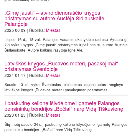
„Gimę jausti“ – atviro dienoraščio knygos
pristatymas su autore Austėja Šidlauskaite
Palangoje
2025 06 09 | Rubrika:
Miestas
Liepos 16 d., 18 val. Palangos vasaros skaitykloje (adresu Vytauto g.
72) vyks knygos „Gimę jausti“ pristatymas ir pažintis su autore Austėja
Šidlauskaite. Autorę kalbins rašytoja Ignė Alė.
Latviškos knygos „Rucavos moterų pasakojimai“
pristatymas Šventojoje
2024 01 17 | Rubrika:
Miestas
Sausio 13 d. vyko Šventosios bibliotekos organizuotas renginys –
latviškos knygos „Rucavos moterų pasakojimai“ pristatymas.
Į paskutinę kelionę išlydėjome ilgametę Palangos
pensininkų bendrijos „Bočiai“ narę Vidą Tiškuvienę
2023 01 25 | Rubrika:
Miestas
Šių metų sausio 24 d.į paskutinę kelionę išlydėjome ilgametę Palangos
pensininkų bendrijos „Bočiai“ narę Vidą Tiškuvienę.