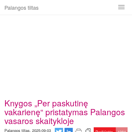
Palangos tiltas
Toggl
naviga
Knygos „Per paskutinę
vakarienę“ pristatymas Palangos
vasaros skaitykloje
Palangos tiltas, 2025-09-03
Peržiūrėta
1984