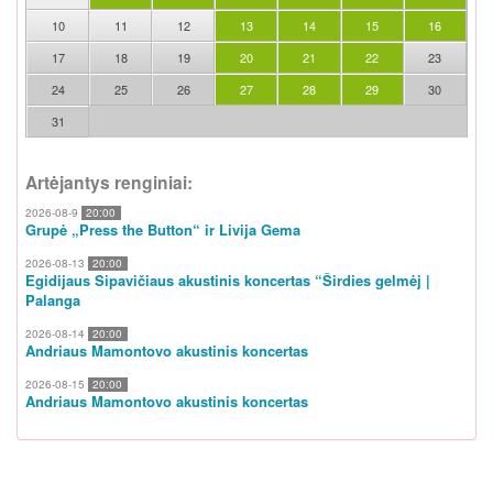
10
11
12
13
14
15
16
17
18
19
20
21
22
23
24
25
26
27
28
29
30
31
Artėjantys renginiai:
2026-08-9
20:00
Grupė „Press the Button“ ir Livija Gema
2026-08-13
20:00
Egidijaus Sipavičiaus akustinis koncertas “Širdies gelmėj |
Palanga
2026-08-14
20:00
Andriaus Mamontovo akustinis koncertas
2026-08-15
20:00
Andriaus Mamontovo akustinis koncertas