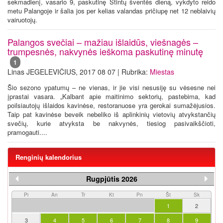
sekmadienį, vasario 9, paskutinę Stintų šventės dieną, vykdyto reido
metu Palangoje ir šalia jos per kelias valandas pričiupę net 12 neblaivių
vairuotojų.
Palangos svečiai – mažiau išlaidūs, viešnagės –
trumpesnės, nakvynės ieškoma paskutinę minutę
1
Linas JEGELEVIČIUS, 2017 08 07 | Rubrika:
Miestas
Šio sezono ypatumų – ne vienas, ir jie visi nesusiję su vėsesne nei
įprastai vasara. „Kalbant apie maitinimo sektorių, pastebima, kad
poilsiautojų išlaidos kavinėse, restoranuose yra gerokai sumažėjusios.
Taip pat kavinėse beveik nebeliko iš aplinkinių vietovių atvykstančių
svečių, kurie atvyksta be nakvynės, tiesiog pasivaikščioti,
pramogauti....
Renginių kalendorius
Rugpjūtis 2026
Pi
An
Tr
Kt
Pn
Št
Sk
1
2
3
4
5
6
7
8
9