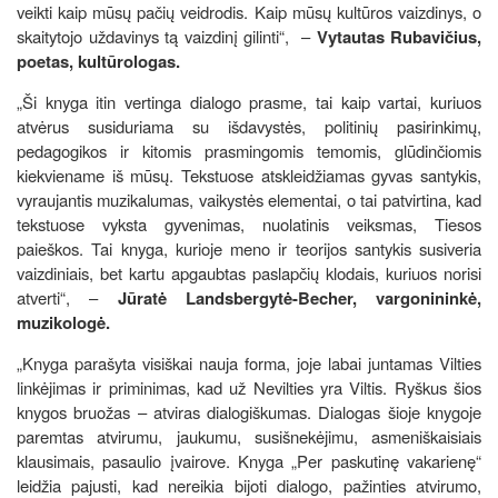
veikti kaip mūsų pačių veidrodis. Kaip mūsų kultūros vaizdinys, o
skaitytojo uždavinys tą vaizdinį gilinti“, –
Vytautas Rubavičius,
poetas, kultūrologas.
„Ši knyga itin vertinga dialogo prasme, tai kaip vartai, kuriuos
atvėrus susiduriama su išdavystės, politinių pasirinkimų,
pedagogikos ir kitomis prasmingomis temomis, glūdinčiomis
kiekviename iš mūsų. Tekstuose atskleidžiamas gyvas santykis,
vyraujantis muzikalumas, vaikystės elementai, o tai patvirtina, kad
tekstuose vyksta gyvenimas, nuolatinis veiksmas, Tiesos
paieškos. Tai knyga, kurioje meno ir teorijos santykis susiveria
vaizdiniais, bet kartu apgaubtas paslapčių klodais, kuriuos norisi
atverti“, –
Jūratė Landsbergytė-Becher, vargonininkė,
muzikologė.
„Knyga parašyta visiškai nauja forma, joje labai juntamas Vilties
linkėjimas ir priminimas, kad už Nevilties yra Viltis. Ryškus šios
knygos bruožas – atviras dialogiškumas. Dialogas šioje knygoje
paremtas atvirumu, jaukumu, susišnekėjimu, asmeniškaisiais
klausimais, pasaulio įvairove. Knyga „Per paskutinę vakarienę“
leidžia pajusti, kad nereikia bijoti dialogo, pažinties atvirumo,