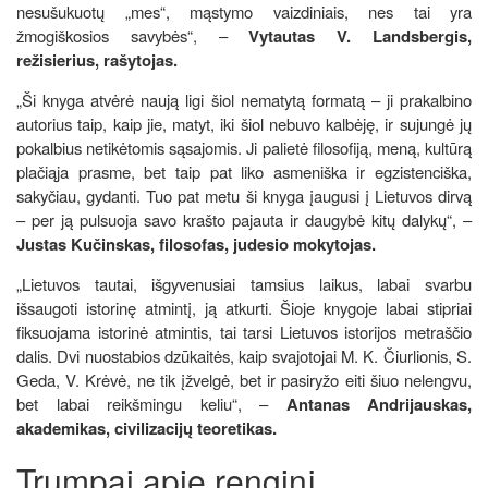
nesušukuotų „mes“, mąstymo vaizdiniais, nes tai yra
žmogiškosios savybės“, –
Vytautas V. Landsbergis,
režisierius, rašytojas.
„Ši knyga atvėrė naują ligi šiol nematytą formatą – ji prakalbino
autorius taip, kaip jie, matyt, iki šiol nebuvo kalbėję, ir sujungė jų
pokalbius netikėtomis sąsajomis. Ji palietė filosofiją, meną, kultūrą
plačiąja prasme, bet taip pat liko asmeniška ir egzistenciška,
sakyčiau, gydanti. Tuo pat metu ši knyga įaugusi į Lietuvos dirvą
– per ją pulsuoja savo krašto pajauta ir daugybė kitų dalykų“, –
Justas Kučinskas, filosofas, judesio mokytojas.
„Lietuvos tautai, išgyvenusiai tamsius laikus, labai svarbu
išsaugoti istorinę atmintį, ją atkurti. Šioje knygoje labai stipriai
fiksuojama istorinė atmintis, tai tarsi Lietuvos istorijos metraščio
dalis. Dvi nuostabios dzūkaitės, kaip svajotojai M. K. Čiurlionis, S.
Geda, V. Krėvė, ne tik įžvelgė, bet ir pasiryžo eiti šiuo nelengvu,
bet labai reikšmingu keliu“, –
Antanas Andrijauskas,
akademikas, civilizacijų teoretikas.
Trumpai apie renginį