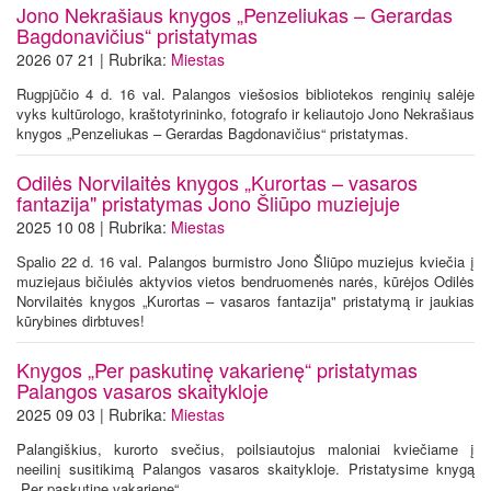
Jono Nekrašiaus knygos „Penzeliukas – Gerardas
Bagdonavičius“ pristatymas
2026 07 21 | Rubrika:
Miestas
Rugpjūčio 4 d. 16 val. Palangos viešosios bibliotekos renginių salėje
vyks kultūrologo, kraštotyrininko, fotografo ir keliautojo Jono Nekrašiaus
knygos „Penzeliukas – Gerardas Bagdonavičius“ pristatymas.
Odilės Norvilaitės knygos „Kurortas – vasaros
fantazija" pristatymas Jono Šliūpo muziejuje
2025 10 08 | Rubrika:
Miestas
Spalio 22 d. 16 val. Palangos burmistro Jono Šliūpo muziejus kviečia į
muziejaus bičiulės aktyvios vietos bendruomenės narės, kūrėjos Odilės
Norvilaitės knygos „Kurortas – vasaros fantazija" pristatymą ir jaukias
kūrybines dirbtuves!
Knygos „Per paskutinę vakarienę“ pristatymas
Palangos vasaros skaitykloje
2025 09 03 | Rubrika:
Miestas
Palangiškius, kurorto svečius, poilsiautojus maloniai kviečiame į
neeilinį susitikimą Palangos vasaros skaitykloje. Pristatysime knygą
„Per paskutinę vakarienę“.