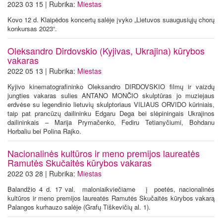
2023 03 15 | Rubrika:
Miestas
Kovo 12 d. Klaipėdos koncertų salėje įvyko „Lietuvos suaugusiųjų chorų
konkursas 2023“.
Oleksandro Dirdovskio (Kyjivas, Ukrajina) kūrybos
vakaras
2022 05 13 | Rubrika:
Miestas
Kyjivo kinematografininko Oleksandro DIRDOVSKIO filmų ir vaizdų
jungties vakaras sulies ANTANO MONČIO skulptūras jo muziejaus
erdvėse su legendinio lietuvių skulptoriaus VILIAUS ORVIDO kūriniais,
taip pat prancūzų dailininku Edgaru Dega bei slėpiningais Ukrajinos
dailininkais – Marija Prymačenko, Fediru Tetianyčiumi, Bohdanu
Horbaliu bei Polina Rajko.
Nacionalinės kultūros ir meno premijos laureatės
Ramutės Skučaitės kūrybos vakaras
2022 03 28 | Rubrika:
Miestas
Balandžio 4 d. 17 val. maloniaikviečiame į poetės, nacionalinės
kultūros ir meno premijos laureatės Ramutės Skučaitės kūrybos vakarą
Palangos kurhauzo salėje (Grafų Tiškevičių al. 1).