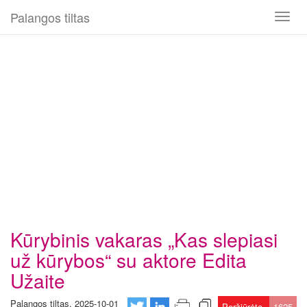
Palangos tiltas
Toggl
naviga
Kūrybinis vakaras „Kas slepiasi
už kūrybos“ su aktore Edita
Užaite
Palangos tiltas, 2025-10-01
Peržiūrėta
1625