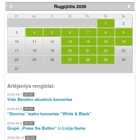
Rugpjūtis 2026
Pi
An
Tr
Kt
Pn
Št
Sk
1
2
3
4
5
6
7
8
9
10
11
12
13
14
15
16
17
18
19
20
21
22
23
24
25
26
27
28
29
30
31
Artėjantys renginiai:
2026-08-7
20:00
Vido Bareikio akustinis koncertas
2026-08-8
20:00
“Domino” teatro koncertas “White & Black”
2026-08-9
20:00
Grupė „Press the Button“ ir Livija Gema
2026-08-13
20:00