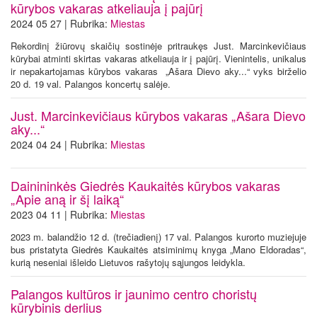
kūrybos vakaras atkeliauja į pajūrį
2024 05 27 | Rubrika:
Miestas
Rekordinį žiūrovų skaičių sostinėje pritraukęs Just. Marcinkevičiaus
kūrybai atminti skirtas vakaras atkeliauja ir į pajūrį. Vienintelis, unikalus
ir nepakartojamas kūrybos vakaras „Ašara Dievo aky...“ vyks birželio
20 d. 19 val. Palangos koncertų salėje.
Just. Marcinkevičiaus kūrybos vakaras „Ašara Dievo
aky...“
2024 04 24 | Rubrika:
Miestas
Dainininkės Giedrės Kaukaitės kūrybos vakaras
„Apie aną ir šį laiką“
2023 04 11 | Rubrika:
Miestas
2023 m. balandžio 12 d. (trečiadienį) 17 val. Palangos kurorto muziejuje
bus pristatyta Giedrės Kaukaitės atsiminimų knyga „Mano Eldoradas“,
kurią neseniai išleido Lietuvos rašytojų sąjungos leidykla.
Palangos kultūros ir jaunimo centro choristų
kūrybinis derlius