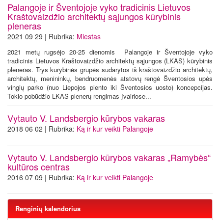
Palangoje ir Šventojoje vyko tradicinis Lietuvos
Kraštovaizdžio architektų sąjungos kūrybinis
pleneras
2021 09 29 | Rubrika:
Miestas
2021 metų rugsėjo 20-25 dienomis Palangoje ir Šventojoje vyko
tradicinis Lietuvos Kraštovaizdžio architektų sąjungos (LKAS) kūrybinis
pleneras. Trys kūrybinės grupės sudarytos iš kraštovaizdžio architektų,
architektų, menininkų, bendruomenės atstovų rengė Šventosios upės
vingių parko (nuo Liepojos plento iki Šventosios uosto) koncepcijas.
Tokio pobūdžio LKAS plenerų rengimas įvairiose...
Vytauto V. Landsbergio kūrybos vakaras
2018 06 02 | Rubrika:
Ką ir kur veikti Palangoje
Vytauto V. Landsbergio kūrybos vakaras „Ramybės“
kultūros centras
2016 07 09 | Rubrika:
Ką ir kur veikti Palangoje
Renginių kalendorius