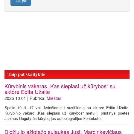
Išsiųsti
Taip pat skaitykite
Kūrybinis vakaras „Kas slepiasi už kūrybos“ su
aktore Edita Užaite
2025 10 01 | Rubrika:
Miestas
Spalio 10 d. 17 val. kviečiame į susitikimą su aktore Edita Užaite.
Kūrybinio vakaro „Kas slepiasi už kūrybos“ metu ji pristatys poetės
Janinos Degutytės kūrybą jos autobiografijos kontekste.
Didžiulio ažiotažo sulaukęs Just. Marcinkevičiaus