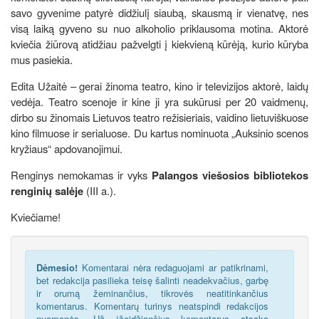
savo gyvenime patyrė didžiulį siaubą, skausmą ir vienatvę, nes
visą laiką gyveno su nuo alkoholio priklausoma motina. Aktorė
kviečia žiūrovą atidžiau pažvelgti į kiekvieną kūrėją, kurio kūryba
mus pasiekia.
Edita Užaitė – gerai žinoma teatro, kino ir televizijos aktorė, laidų
vedėja. Teatro scenoje ir kine ji yra sukūrusi per 20 vaidmenų,
dirbo su žinomais Lietuvos teatro režisieriais, vaidino lietuviškuose
kino filmuose ir serialuose. Du kartus nominuota „Auksinio scenos
kryžiaus“ apdovanojimui.
Renginys nemokamas ir vyks
Palangos viešosios bibliotekos
renginių salėje
(III a.).
Kviečiame!
Dėmesio!
Komentarai nėra redaguojami ar patikrinami,
bet redakcija pasilieka teisę šalinti neadekvačius, garbę
ir orumą žeminančius, tikrovės neatitinkančius
komentarus. Komentarų turinys neatspindi redakcijos
nuomonės. Už įžeidžiančius komentarus atsako