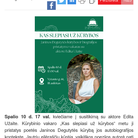
Spalio 10 d. 17 val.
kviečiame į susitikimą su aktore Edita
Užaite. Kūrybinio vakaro „Kas slepiasi už kūrybos“ metu ji
pristatys poetės Janinos Degutytės kūrybą jos autobiografijos
kontekste. Jautrių eilėraščių kūrėja, vaikiškos poezijos autorė pati