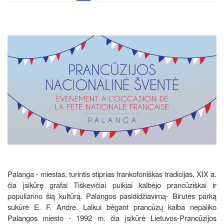
Palanga - miestas, turintis stiprias frankofoniškas tradicijas. XIX a.
čia įsikūrę grafai Tiškevičiai puikiai kalbėjo prancūziškai ir
populiarino šią kultūrą. Palangos pasididžiavimą- Birutės parką
sukūrė E. F. Andre. Laikui bėgant prancūzų kalba nepaliko
Palangos miesto - 1992 m. čia įsikūrė Lietuvos-Prancūzijos