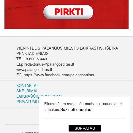
VIENINTELIS PALANGOS MIESTO LAIKRAŠTIS, IŠEINA
PENKTADIENIAIS
TEL. 8 620 53440
El.p redaktorius@palangostiltas.lt
www.palangostiltas.lt
FC: https://www.facebook.com/palangostiltas
KONTAKTAI
SKELBIMAI
LAIKRAŠČIŲ ARCHYVAS
PRIVATUMO IR SLAPUKŲ POLITIKA
Pilnaverčiam svetainės naršymui, naudojame
Sužinoti daugiau
slapukus.
SUPRATAU