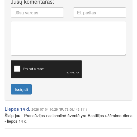
Jūsų komentaras:
Išsiųsti
Liepos 14 d.
2026-07-04 10:29 (IP: 78.56.143.111)
Šiaip jau - Prancūzijos nacionalinė šventė yra Bastilijos užėmimo diena
- liepos 14 d.