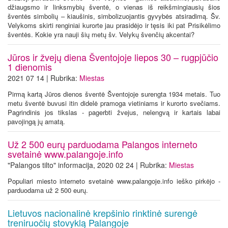
džiaugsmo ir linksmybių šventė, o vienas iš reikšmingiausių šios
šventės simbolių – kiaušinis, simbolizuojantis gyvybės atsiradimą. Šv.
Velykoms skirti renginiai kurorte jau prasidėjo ir tęsis iki pat Prisikėlimo
šventės. Kokie yra nauji šių metų šv. Velykų švenčių akcentai?
Jūros ir žvejų diena Šventojoje liepos 30 – rugpjūčio
1 dienomis
2021 07 14 | Rubrika:
Miestas
Pirmą kartą Jūros dienos šventė Šventojoje surengta 1934 metais. Tuo
metu šventė buvusi itin didelė pramoga vietiniams ir kurorto svečiams.
Pagrindinis jos tikslas - pagerbti žvejus, nelengvą ir kartais labai
pavojingą jų amatą.
Už 2 500 eurų parduodama Palangos interneto
svetainė www.palangoje.info
"Palangos tilto" informacija, 2020 02 24 | Rubrika:
Miestas
Populiari miesto interneto svetainė www.palangoje.info ieško pirkėjo -
parduodama už 2 500 eurų.
Lietuvos nacionalinė krepšinio rinktinė surengė
treniruočių stovyklą Palangoje