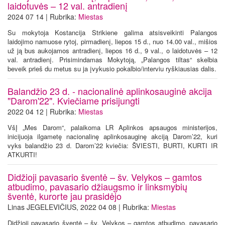
laidotuvės – 12 val. antradienį
2024 07 14 | Rubrika:
Miestas
Su mokytoja Kostancija Strikiene galima atsisveikinti Palangos
laidojimo namuose rytoj, pirmadienį, liepos 15 d., nuo 14.00 val., mišios
už ją bus aukojamos antradienį, liepos 16 d., 9 val., o laidotuvės – 12
val. antradienį. Prisimindamas Mokytoją, „Palangos tiltas“ skelbia
beveik prieš du metus su ja įvykusio pokalbio/interviu ryškiausias dalis.
Balandžio 23 d. - nacionalinė aplinkosauginė akcija
"Darom'22". Kviečiame prisijungti
2022 04 12 | Rubrika:
Miestas
VšĮ „Mes Darom“, palaikoma LR Aplinkos apsaugos ministerijos,
inicijuoja ilgametę nacionalinę aplinkosauginę akciją Darom’22, kuri
vyks balandžio 23 d. Darom’22 kviečia: ŠVIESTI, BURTI, KURTI IR
ATKURTI!
Didžioji pavasario šventė – šv. Velykos – gamtos
atbudimo, pavasario džiaugsmo ir linksmybių
šventė, kurorte jau prasidėjo
Linas JEGELEVIČIUS, 2022 04 08 | Rubrika:
Miestas
Didžioji pavasario šventė – šv. Velykos – gamtos atbudimo, pavasario