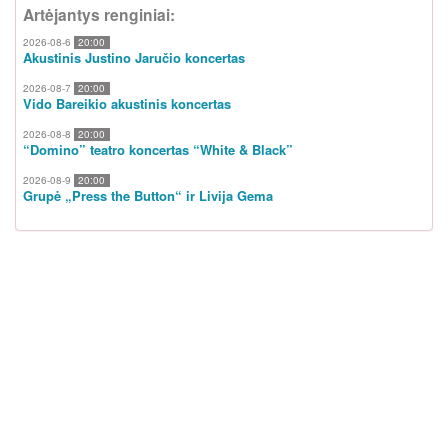
Artėjantys renginiai:
2026-08-6
20:00
Akustinis Justino Jaručio koncertas
2026-08-7
20:00
Vido Bareikio akustinis koncertas
2026-08-8
20:00
“Domino” teatro koncertas “White & Black”
2026-08-9
20:00
Grupė „Press the Button“ ir Livija Gema