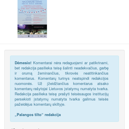
Dėmesio!
Komentarai nėra redaguojami ar patikrinami,
bet redakcija pasilieka teisę šalinti neadekvačius, garbę
ir orumą žeminančius, tikrovės neatitinkančius
komentarus. Komentarų turinys neatspindi redakcijos
nuomonės. Už įžeidžiančius komentarus atsako
komentarų rašytojai Lietuvos įstatymų numatyta tvarka.
Redakcija pasilieka teisę prašyti teisėsaugos institucijų
persekioti įstatymų numatyta tvarka galimus teisės
pažeidėjus komentarų skiltyje.
„Palangos tilto“ redakcija