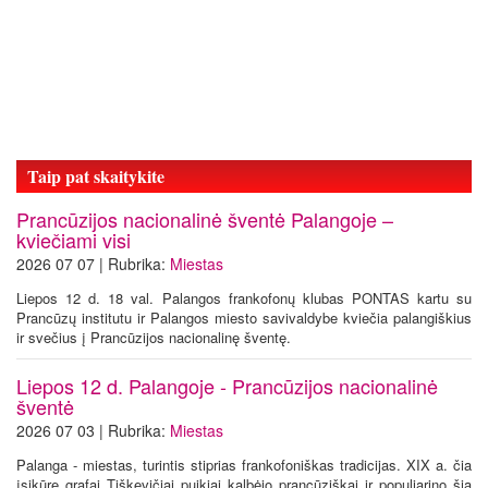
Taip pat skaitykite
Prancūzijos nacionalinė šventė Palangoje –
kviečiami visi
2026 07 07 | Rubrika:
Miestas
Liepos 12 d. 18 val. Palangos frankofonų klubas PONTAS kartu su
Prancūzų institutu ir Palangos miesto savivaldybe kviečia palangiškius
ir svečius į Prancūzijos nacionalinę šventę.
Liepos 12 d. Palangoje - Prancūzijos nacionalinė
šventė
2026 07 03 | Rubrika:
Miestas
Palanga - miestas, turintis stiprias frankofoniškas tradicijas. XIX a. čia
įsikūrę grafai Tiškevičiai puikiai kalbėjo prancūziškai ir populiarino šią