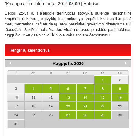
"Palangos tilto" informacija, 2019 08 09 | Rubrika:
Liepos 22-31 d. Palangoje treniruočių stovyklą surengė nacionalinė
krepšinio rinktinė. Į stovyklą besirenkantys krepšininkai susitiko po 2
metų pertraukos, tačiau daug laiko pasidalyti gyvenimo džiaugsmais ir
rūpesčiais žaidėjai neturės. Jau visai netrukus prasidės pasiruošimas
rugpjūčio 31–rugsėjo 15 d. Kinijoje vyksiančiam čempionatui.
Renginių kalendorius
Rugpjūtis 2026
Pi
An
Tr
Kt
Pn
Št
Sk
1
2
3
4
5
6
7
8
9
10
11
12
13
14
15
16
17
18
19
20
21
22
23
24
25
26
27
28
29
30
31