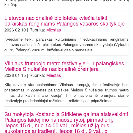
kultūrą.
Lietuvos nacionalinė biblioteka kviečia teikti
paraiškas renginiams Palangos vasaros skaitykloje
2026 02 10 | Rubrika:
Miestas
Kviečiame teikti paraiškas kultūriniams ir edukaciniams renginiams
Lietuvos nacionalinės bibliotekos Palangos vasaros skaitykloje (Vytauto
g. 72, Palanga) 2026 m. birželio–rugsėjo mėnesiais!
Vilniaus trumpojo metro festivalyje – ir palangiškės
Melitos Sinušaitės nacionalinė premjera
2026 01 15 | Rubrika:
Miestas
Kitą savaitę startuosiančiame Vilniaus trumpųjų filmų festivalyje bus
pristatomas ir 22-metės palangiškės Melitos Sinušaitės trumpo metro
filmas „Tu kaitini mano kraują“. Filmo nacionalinė premjera šiame
festivalyje pradedančiajai režisierei – reikšmingas pripažinimas.
Su mokytoja Kostancija Strikiene galima atsisveikinti
Palangos laidojimo namuose rytoj, pirmadienį,
liepos 15 d., nuo 14.00 val., mišios už ją bus
aukojamos antradienį, liepos 16 d., 9 val., o