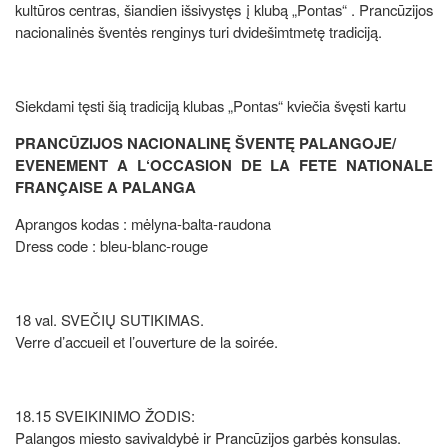
kultūros centras, šiandien išsivystęs į klubą „Pontas“ . Prancūzijos
nacionalinės šventės renginys turi dvidešimtmetę tradiciją.
Siekdami tęsti šią tradiciją klubas „Pontas“ kviečia švęsti kartu
PRANCŪZIJOS NACIONALINĘ ŠVENTĘ PALANGOJE/
EVENEMENT A L‘OCCASION DE LA FETE NATIONALE
FRANÇAISE A PALANGA
Aprangos kodas : mėlyna-balta-raudona
Dress code : bleu-blanc-rouge
18 val. SVEČIŲ SUTIKIMAS.
Verre d’accueil et l’ouverture de la soirée.
18.15 SVEIKINIMO ŽODIS:
Palangos miesto savivaldybė ir Prancūzijos garbės konsulas.