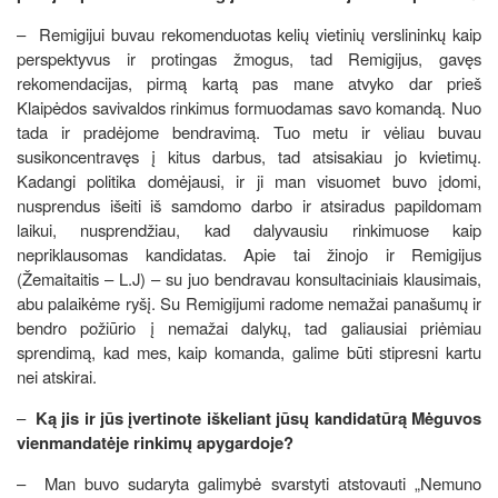
–
Remigijui buvau rekomenduotas kelių vietinių verslininkų kaip
perspektyvus ir protingas žmogus, tad Remigijus, gavęs
rekomendacijas, pirmą kartą pas mane atvyko dar prieš
Klaipėdos savivaldos rinkimus formuodamas savo komandą. Nuo
tada ir pradėjome bendravimą. Tuo metu ir vėliau buvau
susikoncentravęs į kitus darbus, tad atsisakiau jo kvietimų.
Kadangi politika domėjausi, ir ji man visuomet buvo įdomi,
nusprendus išeiti iš samdomo darbo ir atsiradus papildomam
laikui, nusprendžiau, kad dalyvausiu rinkimuose kaip
nepriklausomas kandidatas. Apie tai žinojo ir Remigijus
(Žemaitaitis – L.J) – su juo bendravau konsultaciniais klausimais,
abu palaikėme ryšį. Su Remigijumi radome nemažai panašumų ir
bendro požiūrio į nemažai dalykų, tad galiausiai priėmiau
sprendimą, kad mes, kaip komanda, galime būti stipresni kartu
nei atskirai.
–
Ką jis ir jūs įvertinote iškeliant jūsų kandidatūrą Mėguvos
vienmandatėje rinkimų apygardoje?
– Man buvo sudaryta galimybė svarstyti atstovauti „Nemuno