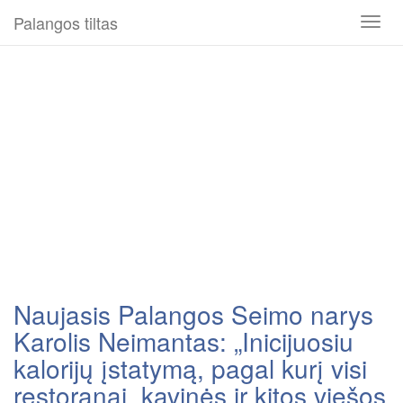
Palangos tiltas
Toggl
naviga
Naujasis Palangos Seimo narys
Karolis Neimantas: „Inicijuosiu
kalorijų įstatymą, pagal kurį visi
restoranai, kavinės ir kitos viešos