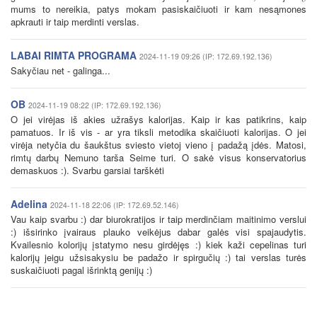
mums to nereikia, patys mokam pasiskaičiuoti ir kam nesąmones
apkrauti ir taip merdinti verslas.
LABAI RIMTA PROGRAMA
2024-11-19 09:26 (IP: 172.69.192.136)
Sakyčiau net - galinga...
OB
2024-11-19 08:22 (IP: 172.69.192.136)
O jei virėjas iš akies užrašys kalorijas. Kaip ir kas patikrins, kaip
pamatuos. Ir iš vis - ar yra tiksli metodika skaičiuoti kalorijas. O jei
virėja netyčia du šaukštus sviesto vietoj vieno į padažą įdės. Matosi,
rimtų darbų Nemuno tarša Seime turi. O sakė visus konservatorius
demaskuos :). Svarbu garsiai tarškėti
Adelina
2024-11-18 22:06 (IP: 172.69.52.146)
Vau kaip svarbu :) dar biurokratijos ir taip merdinčiam maitinimo verslui
:) išsirinko įvairaus plauko veikėjus dabar galės visi spajaudytis.
Kvailesnio kolorijų įstatymo nesu girdėjęs :) kiek kaži cepelinas turi
kalorijų jeigu užsisakysiu be padažo ir spirgučių :) tai verslas turės
suskaičiuoti pagal išrinktą genijų :)