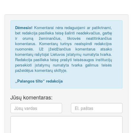
Dėmesio!
Komentarai nėra redaguojami ar patikrinami,
bet redakcija pasilieka teisę šalinti neadekvačius, garbę
ir orumą žeminančius, tikrovės neatitinkančius
komentarus. Komentarų turinys neatspindi redakcijos
nuomonės. Už įžeidžiančius komentarus atsako
komentarų rašytojai Lietuvos įstatymų numatyta tvarka.
Redakcija pasilieka teisę prašyti teisėsaugos institucijų
persekioti įstatymų numatyta tvarka galimus teisės
pažeidėjus komentarų skiltyje.
„Palangos tilto“ redakcija
Jūsų komentaras: