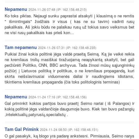
Nepamenu
2024-11-26 07:48 (IP: 162.158.48.215)
Ko toks piktas. Nejaugi sunku paprastai atsakyti į klausimą o ne remtis
" išmintingais" žodžiais ir visus ( kas ne su tavim) vadinti rusų
pakalikais. Aš jokiu būdu ne palaikau rusų už tokius savo veiksmus bet
ne visi rusų pakalikais kas prieš kon...
Tam nepamenu
2024-11-26 07:31 (IP: 162.158.48.235)
Puikiai žinai kokia politinė jėga valdė praeitą Seimą. Ką jie veikė reikia
ne kremliaus trolių masiškai tiražuojamą neapykantą skaityti, bet gali
peržiūrėti Politiko, CNN, BBC archyvus. Tada žinosi mūsų sąjungininkų
požiūrį į Lietuvos politiką ir politikus, o ne kremliaus propagandą, kuri
skirta neišslavinusiai viduomenės daliai ir naudingiems idiotams,
tikintiems kremliaus propaganda (čia toks politologinis terminas)
Nepamenu
2024-11-24 17:16 (IP: 162.158.48.156)
Gal priminkit kokios partijos buvo praeitį Seimo nariai ( iš Palangos) ir
kokią politinė jėga valdančioje daugumoje buvo. Kiek ten buvo pažangių
,intelektualių,patyrusių,specialistų .
Tam Gal Primink
2024-11-24 08:50 (IP: 162.158.48.151)
O gal pasakyk, ką blogo yra padarę ankstesni. Pirmiausia, Seimo narys