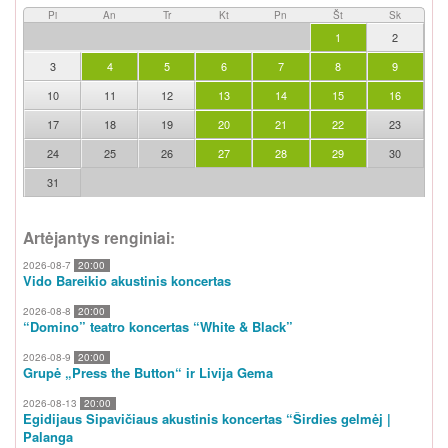
Pi
An
Tr
Kt
Pn
Št
Sk
1
2
3
4
5
6
7
8
9
10
11
12
13
14
15
16
17
18
19
20
21
22
23
24
25
26
27
28
29
30
31
Artėjantys renginiai:
2026-08-7
20:00
Vido Bareikio akustinis koncertas
2026-08-8
20:00
“Domino” teatro koncertas “White & Black”
2026-08-9
20:00
Grupė „Press the Button“ ir Livija Gema
2026-08-13
20:00
Egidijaus Sipavičiaus akustinis koncertas “Širdies gelmėj |
Palanga