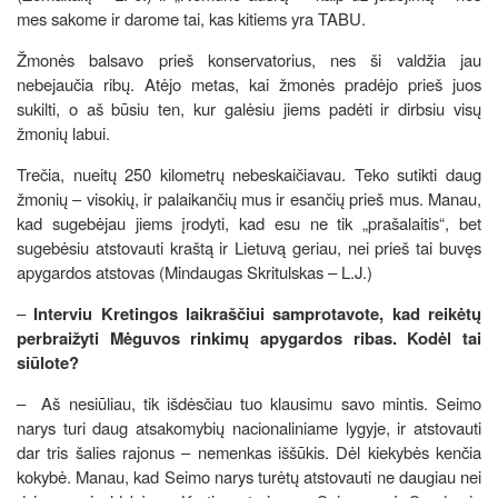
mes sakome ir darome tai, kas kitiems yra TABU.
Žmonės balsavo prieš konservatorius, nes ši valdžia jau
nebejaučia ribų. Atėjo metas, kai žmonės pradėjo prieš juos
sukilti, o aš būsiu ten, kur galėsiu jiems padėti ir dirbsiu visų
žmonių labui.
Trečia, nueitų 250 kilometrų nebeskaičiavau. Teko sutikti daug
žmonių – visokių, ir palaikančių mus ir esančių prieš mus. Manau,
kad sugebėjau jiems įrodyti, kad esu ne tik „prašalaitis“, bet
sugebėsiu atstovauti kraštą ir Lietuvą geriau, nei prieš tai buvęs
apygardos atstovas (Mindaugas Skritulskas – L.J.)
–
Interviu Kretingos laikraščiui samprotavote, kad reikėtų
perbraižyti Mėguvos rinkimų apygardos ribas. Kodėl tai
siūlote?
–
Aš nesiūliau, tik išdėsčiau tuo klausimu savo mintis. Seimo
narys turi daug atsakomybių nacionaliniame lygyje, ir atstovauti
dar tris šalies rajonus – nemenkas iššūkis. Dėl kiekybės kenčia
kokybė. Manau, kad Seimo narys turėtų atstovauti ne daugiau nei