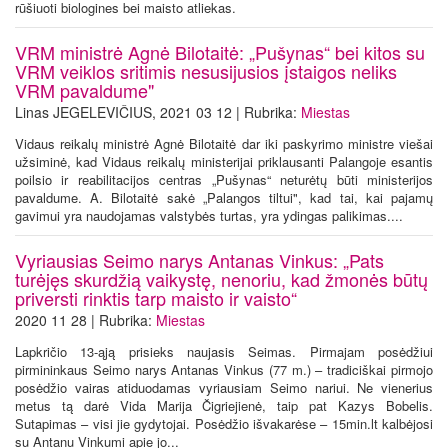
rūšiuoti biologines bei maisto atliekas.
VRM ministrė Agnė Bilotaitė: „Pušynas“ bei kitos su
VRM veiklos sritimis nesusijusios įstaigos neliks
VRM pavaldume"
Linas JEGELEVIČIUS, 2021 03 12 | Rubrika:
Miestas
Vidaus reikalų ministrė Agnė Bilotaitė dar iki paskyrimo ministre viešai
užsiminė, kad Vidaus reikalų ministerijai priklausanti Palangoje esantis
poilsio ir reabilitacijos centras „Pušynas“ neturėtų būti ministerijos
pavaldume. A. Bilotaitė sakė „Palangos tiltui", kad tai, kai pajamų
gavimui yra naudojamas valstybės turtas, yra ydingas palikimas....
Vyriausias Seimo narys Antanas Vinkus: „Pats
turėjęs skurdžią vaikystę, nenoriu, kad žmonės būtų
priversti rinktis tarp maisto ir vaisto“
2020 11 28 | Rubrika:
Miestas
Lapkričio 13-ąją prisieks naujasis Seimas. Pirmajam posėdžiui
pirmininkaus Seimo narys Antanas Vinkus (77 m.) – tradiciškai pirmojo
posėdžio vairas atiduodamas vyriausiam Seimo nariui. Ne vienerius
metus tą darė Vida Marija Čigriejienė, taip pat Kazys Bobelis.
Sutapimas – visi jie gydytojai. Posėdžio išvakarėse – 15min.lt kalbėjosi
su Antanu Vinkumi apie jo...