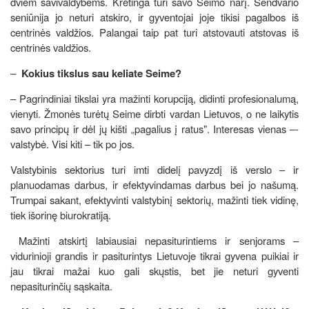
dviem savivaldybėms. Kretinga turi savo Seimo narį. Sendvario
seniūnija jo neturi atskiro, ir gyventojai joje tikisi pagalbos iš
centrinės valdžios. Palangai taip pat turi atstovauti atstovas iš
centrinės valdžios.
–
Kokius tikslus sau keliate Seime?
– Pagrindiniai tikslai yra mažinti korupciją, didinti profesionalumą,
vienyti. Žmonės turėtų Seime dirbti vardan Lietuvos, o ne laikytis
savo principų ir dėl jų kišti „pagalius į ratus". Interesas vienas –-
valstybė. Visi kiti – tik po jos.
Valstybinis sektorius turi imti didelį pavyzdį iš verslo – ir
planuodamas darbus, ir efektyvindamas darbus bei jo našumą.
Trumpai sakant, efektyvinti valstybinį sektorių, mažinti tiek vidinę,
tiek išorinę biurokratiją.
Mažinti atskirtį labiausiai nepasiturintiems ir senjorams –
vidurinioji grandis ir pasiturintys Lietuvoje tikrai gyvena puikiai ir
jau tikrai mažai kuo gali skųstis, bet jie neturi gyventi
nepasiturinčių sąskaita.