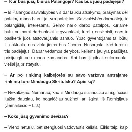
–
Kur bus jūsų biuras Palangoje? Kas bus jūsų padėjėjai?
– Iš Palangos savivaldybės vis dar laukiu atsakymo, prašymas dėl
patalpų mano biurui jai yra pateiktas. Savivaldybės darbuotojų ir
palangiškių interesams, Seimo nario darbo patalpos, kuriame
būtų priimami darbuotojai ir gyventojai, turėtų nesikeisti, nors ir
pasikeitė juos atstovaujantis asmuo. Ypač gyventojams tai būtų
itin aktualu, nes vieta jiems bus žinoma. Nuspręsta, kad turėsiu
tris padėjėjus. Dabar vedamos derybos, keliems jau yra pasiūlyta
prisijungti prie mano komandos. Kai bus ji pilnai suformuota,
viešai ją pristatysiu.
–
Ar po rinkimų kalbėjotės su savo varžovu antrajame
rinkimų ture Mindaugu Skritulsku? Apie ką?
– Nekalbėjau. Nemanau, kad iš Mindaugo sužinočiau ar išgirsčiau
kažką daugiau, ko negalėčiau sužinoti ar išgirsti iš Remigijaus
(Žemaitaičio – L.J.)
–
Koks jūsų gyvenimo devizas?
– Vieno neturiu, bet stengiuosi vadovautis keliais. Elkis taip, kaip