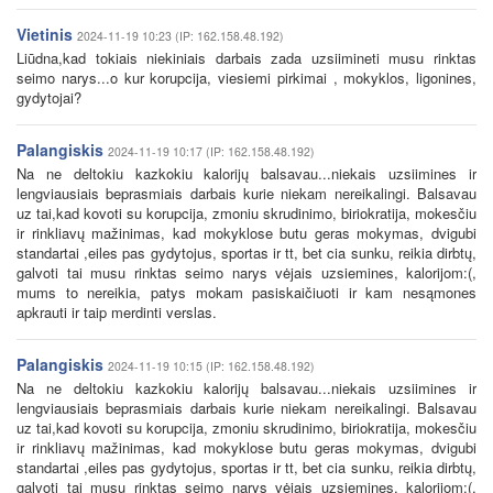
Vietinis
2024-11-19 10:23 (IP: 162.158.48.192)
Liūdna,kad tokiais niekiniais darbais zada uzsiimineti musu rinktas
seimo narys...o kur korupcija, viesiemi pirkimai , mokyklos, ligonines,
gydytojai?
Palangiskis
2024-11-19 10:17 (IP: 162.158.48.192)
Na ne deltokiu kazkokiu kalorijų balsavau...niekais uzsiimines ir
lengviausiais beprasmiais darbais kurie niekam nereikalingi. Balsavau
uz tai,kad kovoti su korupcija, zmoniu skrudinimo, biriokratija, mokesčiu
ir rinkliavų mažinimas, kad mokyklose butu geras mokymas, dvigubi
standartai ,eiles pas gydytojus, sportas ir tt, bet cia sunku, reikia dirbtų,
galvoti tai musu rinktas seimo narys vėjais uzsiemines, kalorijom:(,
mums to nereikia, patys mokam pasiskaičiuoti ir kam nesąmones
apkrauti ir taip merdinti verslas.
Palangiskis
2024-11-19 10:15 (IP: 162.158.48.192)
Na ne deltokiu kazkokiu kalorijų balsavau...niekais uzsiimines ir
lengviausiais beprasmiais darbais kurie niekam nereikalingi. Balsavau
uz tai,kad kovoti su korupcija, zmoniu skrudinimo, biriokratija, mokesčiu
ir rinkliavų mažinimas, kad mokyklose butu geras mokymas, dvigubi
standartai ,eiles pas gydytojus, sportas ir tt, bet cia sunku, reikia dirbtų,
galvoti tai musu rinktas seimo narys vėjais uzsiemines, kalorijom:(,