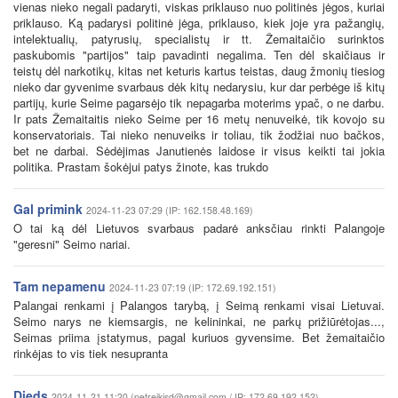
vienas nieko negali padaryti, viskas priklauso nuo politinės jėgos, kuriai
priklauso. Ką padarysi politinė jėga, priklauso, kiek joje yra pažangių,
intelektualių, patyrusių, specialistų ir tt. Žemaitaičio surinktos
paskubomis "partijos" taip pavadinti negalima. Ten dėl skaičiaus ir
teistų dėl narkotikų, kitas net keturis kartus teistas, daug žmonių tiesiog
nieko dar gyvenime svarbaus dėk kitų nedarysiu, kur dar perbėge iš kitų
partijų, kurie Seime pagarsėjo tik nepagarba moterims ypač, o ne darbu.
Ir pats Žemaitaitis nieko Seime per 16 metų nenuveikė, tik kovojo su
konservatoriais. Tai nieko nenuveiks ir toliau, tik žodžiai nuo bačkos,
bet ne darbai. Sėdėjimas Janutienės laidose ir visus keikti tai jokia
politika. Prastam šokėjui patys žinote, kas trukdo
Gal primink
2024-11-23 07:29 (IP: 162.158.48.169)
O tai ką dėl Lietuvos svarbaus padarė anksčiau rinkti Palangoje
"geresni" Seimo nariai.
Tam nepamenu
2024-11-23 07:19 (IP: 172.69.192.151)
Palangai renkami į Palangos tarybą, į Seimą renkami visai Lietuvai.
Seimo narys ne kiemsargis, ne kelininkai, ne parkų prižiūrėtojas...,
Seimas priima įstatymus, pagal kuriuos gyvensime. Bet žemaitaičio
rinkėjas to vis tiek nesupranta
Dieds
2024-11-21 11:20 (petreikisd@gmail.com / IP: 172.69.192.152)