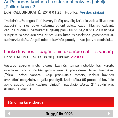
Ar Palangos kavinės ir restoranai pakvies į akciją
„Palikta kava“?
Eglė PALUBINSKAITĖ, 2016 01 28 | Rubrika:
Verslas pinigai
Tradicinis „Palangos tilto“ kavarytis šią savaitę kaip niekada atitiko savo
pavadinimą, nes buvo kalbama būtent apie... kavą. Tiksliau kalbant,
kad jos puodeliu nemokamai galėtų pasivaišinti neįgalintis jos kavinėje
nusipirkti miesto senjoras ar bet kuris kitas miestelėnas, gyvenantis su
susiveržtu diržu. Ar gali miesto kavinės parodyti, kad jos yra socialiai...
Lauko kavinės – pagrindinis uždarbio šaltinis vasarą
Ugnė RAUDYTĖ, 2011 06 06 | Rubrika:
Miestas
Vasaros sezono metu vidaus kavinės tampa nebeįdomios kurorto
svečiams, visus traukia gaivus oras ir pietavimas lauko kavinėse.
„Tokiai karštai vasarai, kaip praėjusiais metais, vidaus kavinės
praktiškai neegzistavo, galiu pasakyti, kad kažkur 95 procentai kavinės
pelno sudaro lauko kavinės pinigai“,- pasakojo „Baras 21“ savininkas
Audronius Macius.
Renginių kalendorius
Rugpjūtis 2026