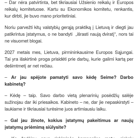
– Dar nėra patvirtinta, bet tikriausiai Užsienio reikalų ir Europos
reikalų komitetuose. Kartu su Ekonomikos komitetu, renkantis,
kur dirbti, jie buvo mano prioritetiniai.
Noriu parvežti kitų valstybių gerąją praktiką į Lietuvą ir diegti jau
patikrintus įstatymus, o ne bandyti „išrasti naują dviratį“, nors tai
ne visuomet blogai.
2027 metais mes, Lietuva, pirmininkausime Europos Sąjungai.
Tai yra išskirtinė proga prisidėti prie darbų, kurie galimi kartą per
dešimtmetį ar net rečiau.
–
Ar jau spėjote pamatyti savo kėdę Seime? Darbo
kabinetą?
– Kėdę – taip. Savo darbo vietą plenarinių posėdžių salėje
sužinojau dar iki priesaikos. Kabineto – ne, dar jie nepaskirstyti –
laukiame ir tikriausiai turėsime juos artimiausiu laiku.
– Gal jau žinote, kokius įstatymų pakeitimus ar naujų
įstatymų priėmimą siūlysite?