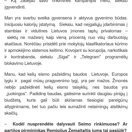
– Ką žadėjau savo rinkiminės kampanijos metu, sieksiu
įgyvendinti.
Man yra svarbu sveika gyvensena ir aktyvus gyvenimo būdas.
Inicijuosiu kalorijų įstatymą. Sieksiu, kad neįgaliųjų įdarbinimas į
stambias ir vidutines Lietuvos įmones taptų privalomas –
siektų ne mažesnį kaip vieną procentą nuo visų darbuotojų
skaičiaus. Norėčiau prisidėti prie mokytojų klasifikatoriaus kūrimo
ir apmokėjimo sistemos keitimo. Kovojant su korupcija, narkotikais
ir kontrabanda, sieksiu „Sigal" ir „Telegram" programėlių
blokavimo Lietuvoje.
Manu, kad kelių eismo pažeidimų baudos Lietuvoje, Europos
lygiu ir pagal mūsų pragyvenimo lygį, yra per mažos. Žmonės
nebijo pažeidinėti kelių eismo taisyklių, nes baudos yra
„juokingos". Padidinę baudas, galėsime surinkti daugiau pinigų į
biudžetą, kuris gali būti skiriamas tiesiogiai pareigūnų
atlyginimams, bei tuo pačiu leis sumažinti nelaimingų atsitikimų
skaičių.
–
Kodėl nusprendėte dalyvauti Seimo rinkimuose? Ar
partijos pirmininkas Remigijus Žemaitaitis jums tai pasiūlė?