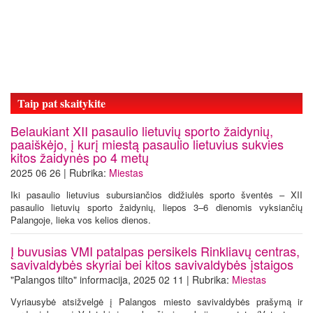
Taip pat skaitykite
Belaukiant XII pasaulio lietuvių sporto žaidynių,
paaiškėjo, į kurį miestą pasaulio lietuvius sukvies
kitos žaidynės po 4 metų
2025 06 26 | Rubrika:
Miestas
Iki pasaulio lietuvius subursiančios didžiulės sporto šventės – XII
pasaulio lietuvių sporto žaidynių, liepos 3–6 dienomis vyksiančių
Palangoje, lieka vos kelios dienos.
Į buvusias VMI patalpas persikels Rinkliavų centras,
savivaldybės skyriai bei kitos savivaldybės įstaigos
"Palangos tilto" informacija, 2025 02 11 | Rubrika:
Miestas
Vyriausybė atsižvelgė į Palangos miesto savivaldybės prašymą ir