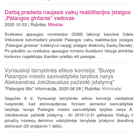
Darbą pradeda naujasis vaikų reabilitacijos įstaigos
„Palangos gintaras“ vadovas
2020 10 03 | Rubrika:
Miestas
Sveikatos apsaugos ministerijos (SAM) laikinoji kanclerė Odeta
Vitkūnienė ketvirtadienį pristatė Palangos vaikų reabilitacijos įstaigos
„Palangos gintaras“ kolektyvui naująjį įstaigos direktorių Saulių Deveikį.
Po pokalbio su sveikatos apsaugos ministru Aurelijumi Veryga atrinktas
konkurso nugalėtojas šiandien pradėjo eiti pareigas.
Vyriausioji tarnybinės etikos komisija: "Buvęs
Palangos miesto savivaldybės tarybos narys
Aleksandras Jokūbauskas pažeidė įstatymą"
"Palangos tilto" informacija, 2020 06 08 | Rubrika:
Kriminalai
Gegužės 8 d. Vyriausioji tarnybinės etikos komisija vienbalsiai
nusprendė, kad atstovaudamas fiziniam asmeniui savivaldybės
taryboje, buvęs Palangos miesto savivaldybės tarybos narys A.
Jokūbauskas pažeidė įstatymą - iki 2019-12-31 galiojusio Viešųjų ir
privačių interesų derinimo valstybinėje tarnyboje įstatymo draudimą
atstovauti (20 straipsnio 1 dalis).