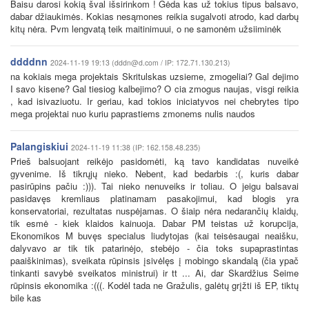
Baisu darosi kokią šval išsirinkom ! Gėda kas už tokius tipus balsavo,
dabar džiaukimės. Kokias nesąmones reikia sugalvoti atrodo, kad darbų
kitų nėra. Pvm lengvatą teik maitinimuui, o ne samonėm užsiiminėk
ddddnn
2024-11-19 19:13 (dddn@d.com / IP: 172.71.130.213)
na kokiais mega projektais Skritulskas uzsieme, zmogeliai? Gal dejimo
I savo kisene? Gal tiesiog kalbejimo? O cia zmogus naujas, visgi reikia
, kad isivaziuotu. Ir geriau, kad tokios iniciatyvos nei chebrytes tipo
mega projektai nuo kuriu paprastiems zmonems nulis naudos
Palangiskiui
2024-11-19 11:38 (IP: 162.158.48.235)
Prieš balsuojant reikėjo pasidomėti, ką tavo kandidatas nuveikė
gyvenime. Iš tikrųjų nieko. Nebent, kad bedarbis :(, kuris dabar
pasirūpins pačiu :))). Tai nieko nenuveiks ir toliau. O jeigu balsavai
pasidavęs kremliaus platinamam pasakojimui, kad blogis yra
konservatoriai, rezultatas nuspėjamas. O šiaip nėra nedarančių klaidų,
tik esmė - kiek klaidos kainuoja. Dabar PM teistas už korupcija,
Ekonomikos M buvęs specialus liudytojas (kai teisėsaugai neaišku,
dalyvavo ar tik tik patarinėjo, stebėjo - čia toks supaprastintas
paaiškinimas), sveikata rūpinsis įsivėlęs į mobingo skandalą (čia ypač
tinkanti savybė sveikatos ministrui) ir tt ... Ai, dar Skardžius Seime
rūpinsis ekonomika :(((. Kodėl tada ne Gražulis, galėtų grįžti iš EP, tiktų
bile kas