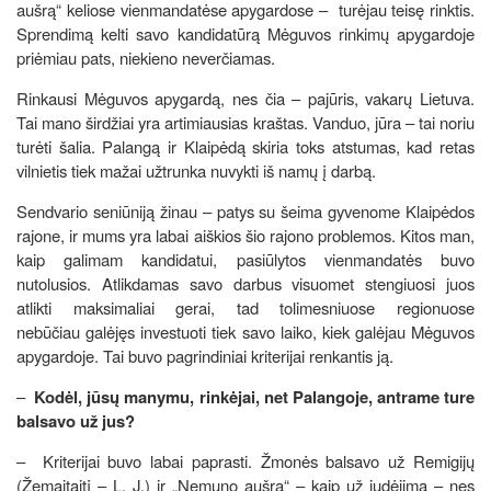
aušrą“ keliose vienmandatėse apygardose – turėjau teisę rinktis.
Sprendimą kelti savo kandidatūrą Mėguvos rinkimų apygardoje
priėmiau pats, niekieno neverčiamas.
Rinkausi Mėguvos apygardą, nes čia – pajūris, vakarų Lietuva.
Tai mano širdžiai yra artimiausias kraštas. Vanduo, jūra – tai noriu
turėti šalia. Palangą ir Klaipėdą skiria toks atstumas, kad retas
vilnietis tiek mažai užtrunka nuvykti iš namų į darbą.
Sendvario seniūniją žinau – patys su šeima gyvenome Klaipėdos
rajone, ir mums yra labai aiškios šio rajono problemos. Kitos man,
kaip galimam kandidatui, pasiūlytos vienmandatės buvo
nutolusios. Atlikdamas savo darbus visuomet stengiuosi juos
atlikti maksimaliai gerai, tad tolimesniuose regionuose
nebūčiau galėjęs investuoti tiek savo laiko, kiek galėjau Mėguvos
apygardoje. Tai buvo pagrindiniai kriterijai renkantis ją.
–
Kodėl, jūsų manymu, rinkėjai, net Palangoje, antrame ture
balsavo už jus?
– Kriterijai buvo labai paprasti. Žmonės balsavo už Remigijų
(Žemaitaitį – L. J.) ir „Nemuno aušrą“ – kaip už judėjimą – nes