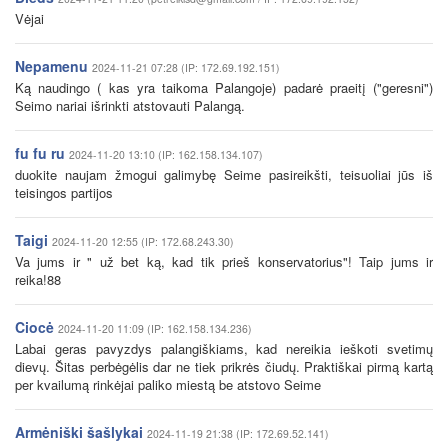
Vėjai
Nepamenu
2024-11-21 07:28 (IP: 172.69.192.151)
Ką naudingo ( kas yra taikoma Palangoje) padarė praeitį ("geresni")
Seimo nariai išrinkti atstovauti Palangą.
fu fu ru
2024-11-20 13:10 (IP: 162.158.134.107)
duokite naujam žmogui galimybę Seime pasireikšti, teisuoliai jūs iš
teisingos partijos
Taigi
2024-11-20 12:55 (IP: 172.68.243.30)
Va jums ir " už bet ką, kad tik prieš konservatorius"! Taip jums ir
reika!88
Ciocė
2024-11-20 11:09 (IP: 162.158.134.236)
Labai geras pavyzdys palangiškiams, kad nereikia ieškoti svetimų
dievų. Šitas perbėgėlis dar ne tiek prikrės čiudų. Praktiškai pirmą kartą
per kvailumą rinkėjai paliko miestą be atstovo Seime
Armėniški šašlykai
2024-11-19 21:38 (IP: 172.69.52.141)