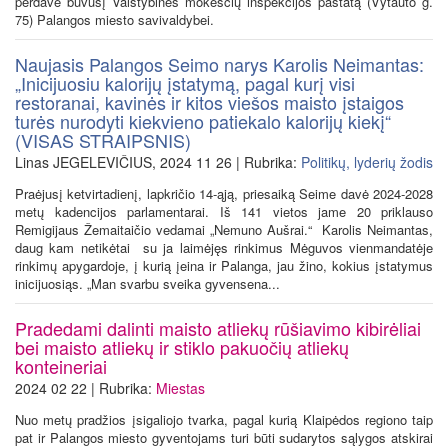
perdavė buvusį Valstybinės mokesčių inspekcijos pastatą (Vytauto g.
75) Palangos miesto savivaldybei.
Naujasis Palangos Seimo narys Karolis Neimantas:
„Inicijuosiu kalorijų įstatymą, pagal kurį visi
restoranai, kavinės ir kitos viešos maisto įstaigos
turės nurodyti kiekvieno patiekalo kalorijų kiekį“
(VISAS STRAIPSNIS)
Linas JEGELEVIČIUS, 2024 11 26 | Rubrika:
Politikų, lyderių žodis
Praėjusį ketvirtadienį, lapkričio 14-ąją, priesaiką Seime davė 2024-2028
metų kadencijos parlamentarai. Iš 141 vietos jame 20 priklauso
Remigijaus Žemaitaičio vedamai „Nemuno Aušrai.“ Karolis Neimantas,
daug kam netikėtai su ja laimėjęs rinkimus Mėguvos vienmandatėje
rinkimų apygardoje, į kurią įeina ir Palanga, jau žino, kokius įstatymus
inicijuosiąs. „Man svarbu sveika gyvensena...
Pradedami dalinti maisto atliekų rūšiavimo kibirėliai
bei maisto atliekų ir stiklo pakuočių atliekų
konteineriai
2024 02 22 | Rubrika:
Miestas
Nuo metų pradžios įsigaliojo tvarka, pagal kurią Klaipėdos regiono taip
pat ir Palangos miesto gyventojams turi būti sudarytos sąlygos atskirai