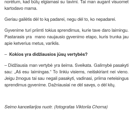
norėtum, kad būtų elgiamasi su tavimi. Tai man augant visuomet
kartodavo mama.
Geriau gailėtis dėl to ką padarei, negu dėl to, ko nepadarei.
Gyvenime turi priimti tokius sprendimus, kurie tave daro laimingu.
Pastarasis yra mano naujausio gyvenimo etapo, kuris trunka jau
apie ketverius metus, variklis.
–
Kokios yra didžiausios jūsų vertybės?
– Didžiausia man vertybė yra šeima. Sveikata. Galimybė pasakyti
sau: „Aš esu laimingas.“ To linkiu visiems, neišskiriant nei vieno.
Jeigu žmogus tai sau negali pasakyti, vadinasi, priima neteisingus
sprendimus gyvenime. Dažniausiai ne dėl savęs, o dėl kitų.
Seimo kanceliarijos nuotr. (fotografas Viktoriia Chorna)