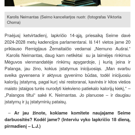
Karolis Neimantas (Seimo kanceliarijos nuotr. (fotografas Viktoriia
Chorna)
Praėjusį ketvirtadienį, lapkričio 14-ąją, priesaiką Seime davė
2024-2028 metų kadencijos parlamentarai. Iš 141 vietos jame 20
priklauso Remigijaus Žemaitaičio vedamai „Nemuno Aušrai.“
Karolis Neimantas, daug kam netikėtai su ja laimėjęs rinkimus
Mėguvos vienmandatėje rinkimų apygardoje, į kurią įeina ir
Palanga, jau žino, kokius įstatymus inicijuosiąs. „Man svarbu
sveika gyvensena ir aktyvus gyvenimo būdas, todėl inicijuosiu
kalorijų įstatymą, pagal kurį visi restoranai, kavinės ir kitos viešos
maisto įstaigos turės nurodyti kiekvieno patiekalo kalorijų kiekį,“ –
„Palangos tiltui“ sakė K. Neimantas. Jo planuose – ir daugiau
įstatymų ir jų įstatyminių pataisų.
–
Ar jau žinote, kokiame komitete naujajame Seime
darbuositės? Kodėl jame? (Interviu vyko lapkričio 18 dieną,
pirmadienį – L.J.)