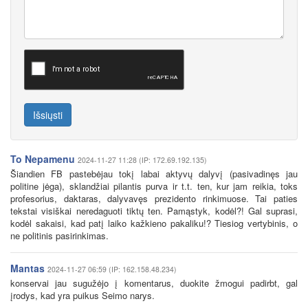
Išsiųsti
To Nepamenu
2024-11-27 11:28 (IP: 172.69.192.135)
Šiandien FB pastebėjau tokį labai aktyvų dalyvį (pasivadinęs jau
politine jėga), sklandžiai pilantis purva ir t.t. ten, kur jam reikia, toks
profesorius, daktaras, dalyvavęs prezidento rinkimuose. Tai paties
tekstai visiškai neredaguoti tiktų ten. Pamąstyk, kodėl?! Gal suprasi,
kodėl sakaisi, kad patį laiko kažkieno pakaliku!? Tiesiog vertybinis, o
ne politinis pasirinkimas.
Mantas
2024-11-27 06:59 (IP: 162.158.48.234)
konservai jau sugužėjo į komentarus, duokite žmogui padirbt, gal
įrodys, kad yra puikus Seimo narys.