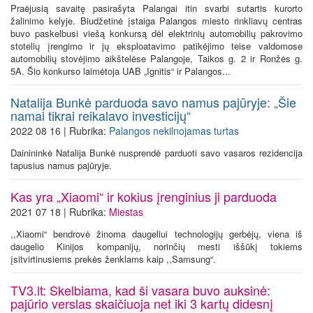
Praėjusią savaitę pasirašyta Palangai itin svarbi sutartis kurorto
žalinimo kelyje. Biudžetinė įstaiga Palangos miesto rinkliavų centras
buvo paskelbusi viešą konkursą dėl elektrinių automobilių pakrovimo
stotelių įrengimo ir jų eksploatavimo patikėjimo teise valdomose
automobilių stovėjimo aikštelėse Palangoje, Taikos g. 2 ir Ronžės g.
5A. Šio konkurso laimėtoja UAB „Ignitis“ ir Palangos...
Natalija Bunkė parduoda savo namus pajūryje: „Šie
namai tikrai reikalavo investicijų“
2022 08 16 | Rubrika:
Palangos nekilnojamas turtas
Dainininkė Natalija Bunkė nusprendė parduoti savo vasaros rezidencija
tapusius namus pajūryje.
Kas yra „Xiaomi“ ir kokius įrenginius ji parduoda
2021 07 18 | Rubrika:
Miestas
,,Xiaomi“ bendrovė žinoma daugeliui technologijų gerbėjų, viena iš
daugelio Kinijos kompanijų, norinčių mesti iššūkį tokiems
įsitvirtinusiems prekės ženklams kaip ,,Samsung“.
TV3.lt: Skelbiama, kad ši vasara buvo auksinė:
pajūrio verslas skaičiuoja net iki 3 kartų didesnį