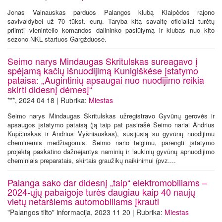
Jonas Vainauskas parduos Palangos klubą Klaipėdos rajono
savivaldybei už 70 tūkst. eurų. Taryba kitą savaitę oficialiai turėtų
priimti vienintelio komandos dalininko pasiūlymą ir klubas nuo kito
sezono NKL startuos Gargžduose.
Seimo narys Mindaugas Skritulskas sureagavo į
spėjamą kačių išnuodijimą Kunigiškėse įstatymo
pataisa: „Augintinių apsaugai nuo nuodijimo reikia
skirti didesnį dėmesį“
***, 2024 04 18 | Rubrika:
Miestas
Seimo narys Mindaugas Skritulskas užregistravo Gyvūnų gerovės ir
apsaugos įstatymo pataisą (ją taip pat pasirašė Seimo nariai Andrius
Kupčinskas ir Andrius Vyšniauskas), susijusią su gyvūnų nuodijimu
cheminėmis medžiagomis. Seimo nario teigimu, parengti įstatymo
projektą paskatino dažnėjantys naminių ir laukinių gyvūnų apnuodijimo
cheminiais preparatais, skirtais graužikų naikinimui (pvz....
Palanga sako dar didesnį „taip“ elektromobiliams –
2024-ųjų pabaigoje turės daugiau kaip 40 naujų
vietų netaršiems automobiliams įkrauti
"Palangos tilto" informacija, 2023 11 20 | Rubrika:
Miestas