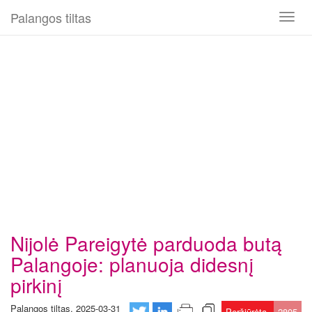
Palangos tiltas
Toggl
naviga
Nijolė Pareigytė parduoda butą
Palangoje: planuoja didesnį
pirkinį
Palangos tiltas, 2025-03-31
Peržiūrėta
2805