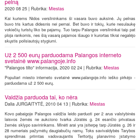
pelną
2020 08 25 | Rubrika:
Miestas
Kai kuriems Nidos verslininkams ši vasara buvo auksinė. Jų pelnas
buvo tris kartus didesnis nei pernai. Bet buvo ir tokių, kurie nesulaukę
vokiečių turistų liko be pajamų. Tuo tarpu Palangos verslininkai taip pat
ploja rankomis, nes šią vasarą pajamos išaugo ir kurortas tikrai negalėjo
skųstis poilsiautojų stygiumi.
Už 2 500 eurų parduodama Palangos interneto
svetainė www.palangoje.info
"Palangos tilto" informacija, 2020 02 24 | Rubrika:
Miestas
Populiari miesto interneto svetainė www.palangoje.info ieško pirkėjo -
parduodama už 2 500 eurų.
Valdžia parduoda tai, ko nėra
Dalia JURGAITYTĖ, 2010 04 13 | Rubrika:
Miestas
Kovo pabaigoje Palangos valdžia leido parduoti per 2 arus valstybinės
laisvos žemės ne aukciono tvarka Jūratės g. 24 esančio privataus
žemės sklypo savininkams. Minėti arai yra įsiterpę tarp Jūratės g. 26 ir
28 numeriais pažymėtų daugiabučių namų. Toks savivaldybės Tarybos
sprendimas priimtas vadovaujantis Teritorijų planavimo įstatymo