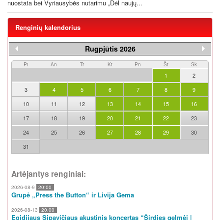
nuostata bei Vyriausybės nutarimu „Dėl naujų...
Renginių kalendorius
Rugpjūtis 2026
Pi
An
Tr
Kt
Pn
Št
Sk
1
2
3
4
5
6
7
8
9
10
11
12
13
14
15
16
17
18
19
20
21
22
23
24
25
26
27
28
29
30
31
Artėjantys renginiai:
2026-08-9
20:00
Grupė „Press the Button“ ir Livija Gema
2026-08-13
20:00
Egidijaus Sipavičiaus akustinis koncertas “Širdies gelmėj |