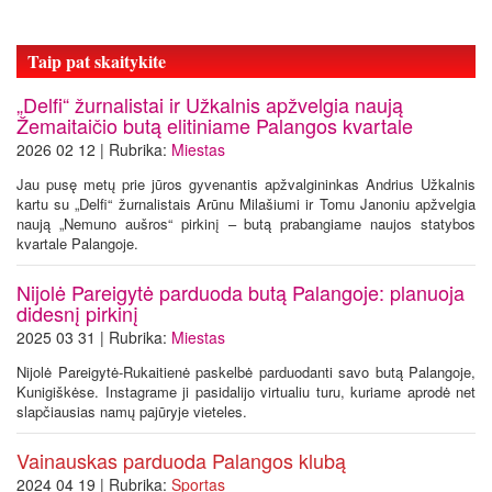
Taip pat skaitykite
„Delfi“ žurnalistai ir Užkalnis apžvelgia naują
Žemaitaičio butą elitiniame Palangos kvartale
2026 02 12 | Rubrika:
Miestas
Jau pusę metų prie jūros gyvenantis apžvalgininkas Andrius Užkalnis
kartu su „Delfi“ žurnalistais Arūnu Milašiumi ir Tomu Janoniu apžvelgia
naują „Nemuno aušros“ pirkinį – butą prabangiame naujos statybos
kvartale Palangoje.
Nijolė Pareigytė parduoda butą Palangoje: planuoja
didesnį pirkinį
2025 03 31 | Rubrika:
Miestas
Nijolė Pareigytė-Rukaitienė paskelbė parduodanti savo butą Palangoje,
Kunigiškėse. Instagrame ji pasidalijo virtualiu turu, kuriame aprodė net
slapčiausias namų pajūryje vieteles.
Vainauskas parduoda Palangos klubą
2024 04 19 | Rubrika:
Sportas