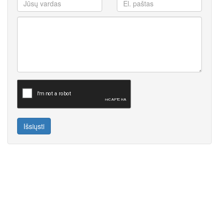
Išsiųsti