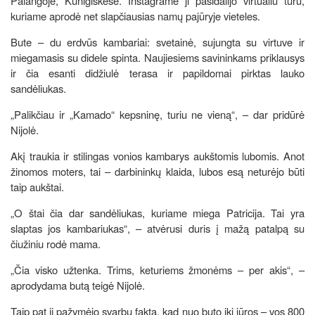
Palangoje, Kunigiškėse. Instagrame ji pasidalijo virtualiu turu,
kuriame aprodė net slapčiausias namų pajūryje vieteles.
Bute – du erdvūs kambariai: svetainė, sujungta su virtuve ir
miegamasis su didele spinta. Naujiesiems savininkams priklausys
ir čia esanti didžiulė terasa ir papildomai pirktas lauko
sandėliukas.
„Palikčiau ir „Kamado“ kepsninę, turiu ne vieną“, – dar pridūrė
Nijolė.
Akį traukia ir stilingas vonios kambarys aukštomis lubomis. Anot
žinomos moters, tai – darbininkų klaida, lubos esą neturėjo būti
taip aukštai.
„O štai čia dar sandėliukas, kuriame miega Patricija. Tai yra
slaptas jos kambariukas“, – atvėrusi duris į mažą patalpą su
čiužiniu rodė mama.
„Čia visko užtenka. Trims, keturiems žmonėms – per akis“, –
aprodydama butą teigė Nijolė.
Taip pat ji pažymėjo svarbų faktą, kad nuo buto iki jūros – vos 800