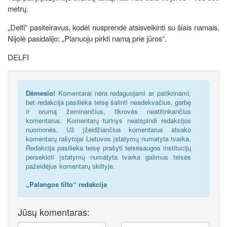
metrų.
„Delfi“ pasiteiravus, kodėl nusprendė atsisveikinti su šiais namais,
Nijolė pasidalijo: „Planuoju pirkti namą prie jūros“.
DELFI
Dėmesio!
Komentarai nėra redaguojami ar patikrinami,
bet redakcija pasilieka teisę šalinti neadekvačius, garbę
ir orumą žeminančius, tikrovės neatitinkančius
komentarus. Komentarų turinys neatspindi redakcijos
nuomonės. Už įžeidžiančius komentarus atsako
komentarų rašytojai Lietuvos įstatymų numatyta tvarka.
Redakcija pasilieka teisę prašyti teisėsaugos institucijų
persekioti įstatymų numatyta tvarka galimus teisės
pažeidėjus komentarų skiltyje.
„Palangos tilto“ redakcija
Jūsų komentaras: