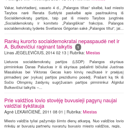
Vakar, ketvirtadienį, vasario 4 d., „Palangos tiltas“ skelbė, kad miesto
Tarybos narė Renata Surblytė paskelbė apie pasitraukimą iš
Socialdemokratų partijos, taip pat iš miesto Tarybos jungtinės
„Socialdemokratų ir komiteto „Palangiškiai“ frakcijos. Palangos
socialdemokratų lyderės Svetlanos Grigorian sakė „Palangos tiltui“, jai...
Rankų kurorto socialdemokratai nepaspaudė net ir
A. Butkevičiui raginant taikytis
1
Linas JEGELEVIČIUS, 2014 02 13 | Rubrika:
Miestas
Lietuvos socialdemokratų partijos (LSDP) Palangos skyriaus
pirmininkas Danas Paluckas ir iš skyriaus pašalinti bičiuliai Justinas
Masalskas bei Viktoras Gecas karo kirvių neužkasė ir praėjusį
pirmadienį per įvykusį partijos prezidiumo posėdį. Prašant ką tik iš
Sočio Olimpinių žaidynių sugrįžusiam partijos pirmininkui Algirdui
Butkevičiui taikytis –...
Prie valdžios lovio stovėję buvusieji pagyrų naujai
valdžiai šykštauja
Agnė LEKAVIČIENĖ, 2011 08 01 | Rubrika:
Miestas
Miesto valdžia tyliai pažymėjo šimto dienų atkarpą. Nuo valdžios lovio
rinkėjų ar buvusių partnerių nuvarytų buvusio miesto valdžios, regis,