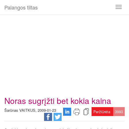
Palangos tiltas
Toggl
naviga
Noras sugrįžti bet kokia kaina
Šarūnas VAITKUS, 2009-01-23
Peržiūrėta
3993