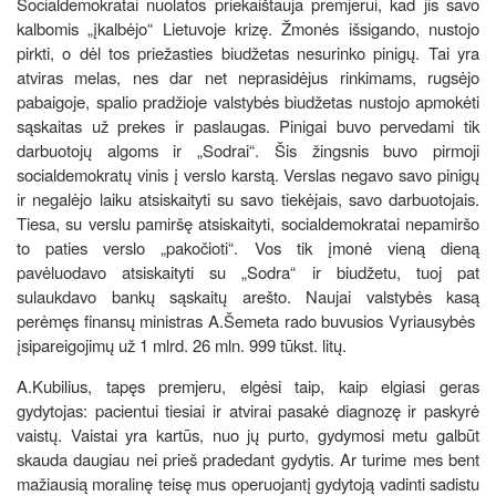
Socialdemokratai nuolatos priekaištauja premjerui, kad jis savo
kalbomis „įkalbėjo“ Lietuvoje krizę. Žmonės išsigando, nustojo
pirkti, o dėl tos priežasties biudžetas nesurinko pinigų. Tai yra
atviras melas, nes dar net neprasidėjus rinkimams, rugsėjo
pabaigoje, spalio pradžioje valstybės biudžetas nustojo apmokėti
sąskaitas už prekes ir paslaugas. Pinigai buvo pervedami tik
darbuotojų algoms ir „Sodrai“. Šis žingsnis buvo pirmoji
socialdemokratų vinis į verslo karstą. Verslas negavo savo pinigų
ir negalėjo laiku atsiskaityti su savo tiekėjais, savo darbuotojais.
Tiesa, su verslu pamiršę atsiskaityti, socialdemokratai nepamiršo
to paties verslo „pakočioti“. Vos tik įmonė vieną dieną
pavėluodavo atsiskaityti su „Sodra“ ir biudžetu, tuoj pat
sulaukdavo bankų sąskaitų arešto. Naujai valstybės kasą
perėmęs finansų ministras A.Šemeta rado buvusios Vyriausybės
įsipareigojimų už 1 mlrd. 26 mln. 999 tūkst. litų.
A.Kubilius, tapęs premjeru, elgėsi taip, kaip elgiasi geras
gydytojas: pacientui tiesiai ir atvirai pasakė diagnozę ir paskyrė
vaistų. Vaistai yra kartūs, nuo jų purto, gydymosi metu galbūt
skauda daugiau nei prieš pradedant gydytis. Ar turime mes bent
mažiausią moralinę teisę mus operuojantį gydytoją vadinti sadistu