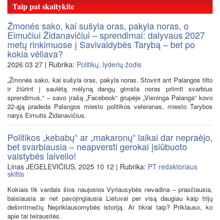
Taip pat skaitykite
Žmonės sako, kai sušyla oras, pakyla noras, o
Eimučiui Židanavičiui – sprendimai: dalyvaus 2027
metų rinkimuose į Savivaldybės Tarybą – bet po
kokia vėliava?
2026 03 27 | Rubrika:
Politikų, lyderių žodis
„Žmonės sako, kai sušyla oras, pakyla noras. Stovint ant Palangos tilto
ir žiūrint į saulėtą mėlyną dangų gimsta noras priimti svarbius
sprendimus,“ – savo įrašą „Facebook“ grupėje „Vieninga Palanga“ kovo
22-ąją pradeda Palangos miesto politikos veteranas, miesto Tarybos
narys Eimutis Židanavičius.
Politikos „kebabų“ ar „makaronų“ laikai dar nepraėjo,
bet svarbiausia – neapversti gerokai įsiūbuoto
valstybės laivelio!
Linas JEGELEVIČIUS, 2025 10 12 | Rubrika:
PT redaktoriaus
skiltis
Kokiais tik vardais šios naujosios Vyriausybės nevadina – prasčiausia,
baisiausia ar net pavojingiausia Lietuvai per visą daugiau kaip trijų
dešimtmečių Nepriklausomybės istoriją. Ar tikrai taip? Priklauso, ko
apie tai teirausitės.