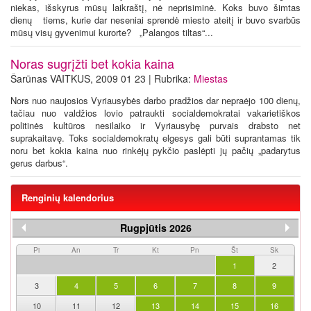
niekas, išskyrus mūsų laikraštį, nė neprisiminė. Koks buvo šimtas
dienų tiems, kurie dar neseniai sprendė miesto ateitį ir buvo svarbūs
mūsų visų gyvenimui kurorte? „Palangos tiltas“...
Noras sugrįžti bet kokia kaina
Šarūnas VAITKUS, 2009 01 23 | Rubrika:
Miestas
Nors nuo naujosios Vyriausybės darbo pradžios dar nepraėjo 100 dienų,
tačiau nuo valdžios lovio patraukti socialdemokratai vakarietiškos
politinės kultūros nesilaiko ir Vyriausybę purvais drabsto net
suprakaitavę. Toks socialdemokratų elgesys gali būti suprantamas tik
noru bet kokia kaina nuo rinkėjų pykčio paslėpti jų pačių „padarytus
gerus darbus“.
Renginių kalendorius
Rugpjūtis 2026
Pi
An
Tr
Kt
Pn
Št
Sk
1
2
3
4
5
6
7
8
9
10
11
12
13
14
15
16