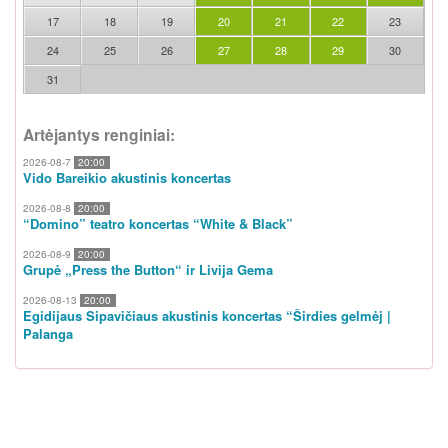
17
18
19
20
21
22
23
24
25
26
27
28
29
30
31
Artėjantys renginiai:
2026-08-7
20:00
Vido Bareikio akustinis koncertas
2026-08-8
20:00
“Domino” teatro koncertas “White & Black”
2026-08-9
20:00
Grupė „Press the Button“ ir Livija Gema
2026-08-13
20:00
Egidijaus Sipavičiaus akustinis koncertas “Širdies gelmėj |
Palanga