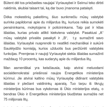
Būtent dėl tos priežasties naujajai Vyriausybei ir Seimui teko dirbti
naktimis, skubiai taisant tai, ką dar buvo įmanoma pataisyti.
Dėka mokestinių pakeitimų, šiuo sunkmečiu mūsų valstybė
surinks papildomai apie du milijardus litų, kuriuos reikia sumokėti
pensininkams, mokytojams ir policininkams. Taip pat ir kitas
išlaidas, kurias privalo atlikti kiekviena valstybė. Pasakiusi „A“
mūsų valstybė privalės pasakyti ir „B“, t.y. sumažinti savo
išlaidas. Vyriausybė nusprendė to neatlikti mechaniškai ir sukūrė
Saulėlydžio komisiją, kurios užduotis bus peržiūrėti valstybės
funkcijas. Premjeras ir naujoji Vyriausybė siekia išlaidas sumažinti
maždaug 10 procentų, kas sudarytų apie du milijardus litų.
Man asmeniškai yra keisčiausia, kaip atvirai meluodami
socialdemokratai priešinosi naujos Energetikos ministerijos
kūrimui. Jie atvirai kaltino mūsų Vyriausybę didinant valstybės
išlaidas ir plečiant valdininkų aparatą. Tuo tarpu iš tikrųjų
ministerijos kūrimas bus vykdomas iš Ūkio ministerijos etatų, o
bendras Ūkio ir Energetikos ministerijos biudžetas sumažės net
75 milijonais litų.