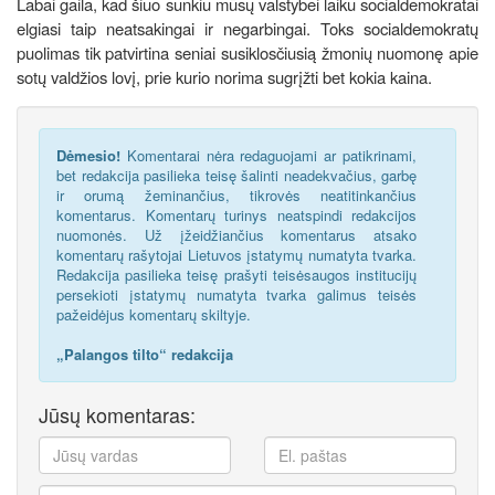
Labai gaila, kad šiuo sunkiu mūsų valstybei laiku socialdemokratai
elgiasi taip neatsakingai ir negarbingai. Toks socialdemokratų
puolimas tik patvirtina seniai susiklosčiusią žmonių nuomonę apie
sotų valdžios lovį, prie kurio norima sugrįžti bet kokia kaina.
Dėmesio!
Komentarai nėra redaguojami ar patikrinami,
bet redakcija pasilieka teisę šalinti neadekvačius, garbę
ir orumą žeminančius, tikrovės neatitinkančius
komentarus. Komentarų turinys neatspindi redakcijos
nuomonės. Už įžeidžiančius komentarus atsako
komentarų rašytojai Lietuvos įstatymų numatyta tvarka.
Redakcija pasilieka teisę prašyti teisėsaugos institucijų
persekioti įstatymų numatyta tvarka galimus teisės
pažeidėjus komentarų skiltyje.
„Palangos tilto“ redakcija
Jūsų komentaras: