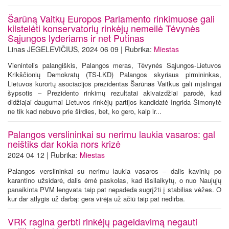
Šarūną Vaitkų Europos Parlamento rinkimuose gali
kilstelėti konservatorių rinkėjų nemeilė Tėvynės
Sąjungos lyderiams ir net Putinas
Linas JEGELEVIČIUS, 2024 06 09 | Rubrika:
Miestas
Vienintelis palangiškis, Palangos meras, Tėvynės Sąjungos-Lietuvos
Krikščionių Demokratų (TS-LKD) Palangos skyriaus pirmininkas,
Lietuvos kurortų asociacijos prezidentas Šarūnas Vaitkus gali mįslingai
šypsotis – Prezidento rinkimų rezultatai akivaizdžiai parodė, kad
didžiajai daugumai Lietuvos rinkėjų partijos kandidatė Ingrida Šimonytė
ne tik kad nebuvo prie širdies, bet, ko gero, kaip ir...
Palangos verslininkai su nerimu laukia vasaros: gal
neištiks dar kokia nors krizė
2024 04 12 | Rubrika:
Miestas
Palangos verslininkai su nerimu laukia vasaros – dalis kavinių po
karantino užsidarė, dalis ėmė paskolas, kad išsilaikytų, o nuo Naujųjų
panaikinta PVM lengvata taip pat nepadeda sugrįžti į stabilias vėžes. O
kur dar atlygis už darbą: gera virėja už ačiū taip pat nedirba.
VRK ragina gerbti rinkėjų pageidavimą negauti