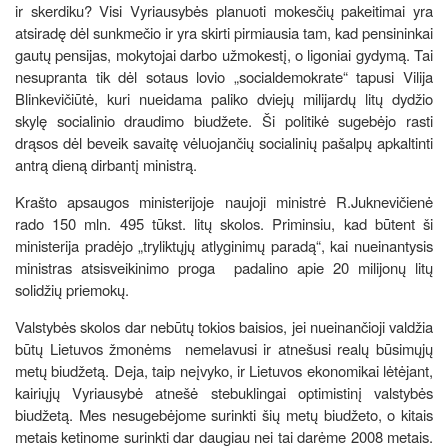
ir skerdiku? Visi Vyriausybės planuoti mokesčių pakeitimai yra
atsiradę dėl sunkmečio ir yra skirti pirmiausia tam, kad pensininkai
gautų pensijas, mokytojai darbo užmokestį, o ligoniai gydymą. Tai
nesupranta tik dėl sotaus lovio „socialdemokrate“ tapusi Vilija
Blinkevičiūtė, kuri nueidama paliko dviejų milijardų litų dydžio
skylę socialinio draudimo biudžete. Ši politikė sugebėjo rasti
drąsos dėl beveik savaitę vėluojančių socialinių pašalpų apkaltinti
antrą dieną dirbantį ministrą.
Krašto apsaugos ministerijoje naujoji ministrė R.Juknevičienė
rado 150 mln. 495 tūkst. litų skolos. Priminsiu, kad būtent ši
ministerija pradėjo „tryliktųjų atlyginimų paradą“, kai nueinantysis
ministras atsisveikinimo proga padalino apie 20 milijonų litų
solidžių priemokų.
Valstybės skolos dar nebūtų tokios baisios, jei nueinančioji valdžia
būtų Lietuvos žmonėms nemelavusi ir atnešusi realų būsimųjų
metų biudžetą. Deja, taip neįvyko, ir Lietuvos ekonomikai lėtėjant,
kairiųjų Vyriausybė atnešė stebuklingai optimistinį valstybės
biudžetą. Mes nesugebėjome surinkti šių metų biudžeto, o kitais
metais ketinome surinkti dar daugiau nei tai darėme 2008 metais.