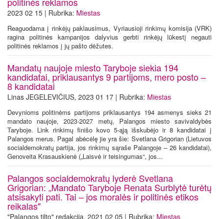
politinės reklamos
2023 02 15 | Rubrika:
Miestas
Reaguodama į rinkėjų paklausimus, Vyriausioji rinkimų komisija (VRK)
ragina politinės kampanijos dalyvius gerbti rinkėjų lūkestį negauti
politinės reklamos į jų pašto dėžutes.
Mandatų naujoje miesto Taryboje siekia 194
kandidatai, priklausantys 9 partijoms, mero posto –
8 kandidatai
Linas JEGELEVIČIUS, 2023 01 17 | Rubrika:
Miestas
Devynioms politinėms partijoms priklausantys 194 asmenys sieks 21
mandato naujoje, 2023-2027 metų, Palangos miesto savivaldybės
Taryboje. Link rinkimų finišo kovo 5-ąją išskubėjo ir 8 kandidatai į
Palangos merus. Pagal abėcėlę jie yra šie: Svetlana Grigorian (Lietuvos
socialdemokratų partija, jos rinkimų sąraše Palangoje – 26 kandidatai),
Genoveita Krasauskienė („Laisvė ir teisingumas“, jos...
Palangos socialdemokratų lyderė Svetlana
Grigorian: „Mandato Taryboje Renata Surblytė turėtų
atsisakyti pati. Tai – jos moralės ir politinės etikos
reikalas"
"Palangos tilto" redakcija, 2021 02 05 | Rubrika:
Miestas