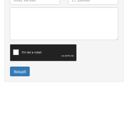
Išsiųsti