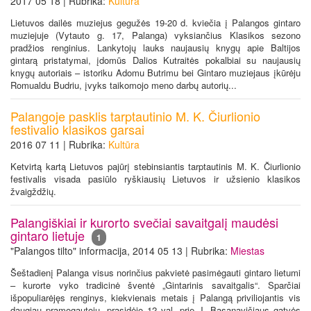
2017 05 18 | Rubrika:
Kultūra
Lietuvos dailės muziejus gegužės 19-20 d. kviečia į Palangos gintaro
muziejuje (Vytauto g. 17, Palanga) vyksiančius Klasikos sezono
pradžios renginius. Lankytojų lauks naujausių knygų apie Baltijos
gintarą pristatymai, įdomūs Dalios Kutraitės pokalbiai su naujausių
knygų autoriais – istoriku Adomu Butrimu bei Gintaro muziejaus įkūrėju
Romualdu Budriu, įvyks taikomojo meno darbų autorių...
Palangoje pasklis tarptautinio M. K. Čiurlionio
festivalio klasikos garsai
2016 07 11 | Rubrika:
Kultūra
Ketvirtą kartą Lietuvos pajūrį stebinsiantis tarptautinis M. K. Čiurlionio
festivalis visada pasiūlo ryškiausių Lietuvos ir užsienio klasikos
žvaigždžių.
Palangiškiai ir kurorto svečiai savaitgalį maudėsi
gintaro lietuje
1
"Palangos tilto" informacija, 2014 05 13 | Rubrika:
Miestas
Šeštadienį Palanga visus norinčius pakvietė pasimėgauti gintaro lietumi
– kurorte vyko tradicinė šventė „Gintarinis savaitgalis“. Sparčiai
išpopuliarėjęs renginys, kiekvienais metais į Palangą priviliojantis vis
daugiau pramogautojų, prasidėjo 12 val. prie J. Basanavičiaus gatvės