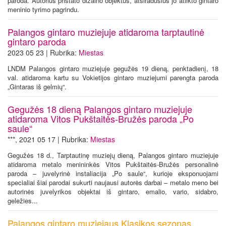
paroda. Autorius pristato dizaino objektus, atsiradusius jo atlikto gintaro
meninio tyrimo pagrindu.
Palangos gintaro muziejuje atidaroma tarptautinė
gintaro paroda
2023 05 23 | Rubrika:
Miestas
LNDM Palangos gintaro muziejuje gegužės 19 dieną, penktadienį, 18
val. atidaroma kartu su Vokietijos gintaro muziejumi parengta paroda
„Gintaras iš gelmių“.
Gegužės 18 dieną Palangos gintaro muziejuje
atidaroma Vitos Pukštaitės-Bružės paroda „Po
saule“
***, 2021 05 17 | Rubrika:
Miestas
Gegužės 18 d., Tarptautinę muziejų dieną, Palangos gintaro muziejuje
atidaroma metalo menininkės Vitos Pukštaitės-Bružės personalinė
paroda – juvelyrinė instaliacija „Po saule“, kurioje eksponuojami
specialiai šiai parodai sukurti naujausi autorės darbai – metalo meno bei
autorinės juvelyrikos objektai iš gintaro, emalio, vario, sidabro,
geležies...
Palangos gintaro muziejaus Klasikos sezonas