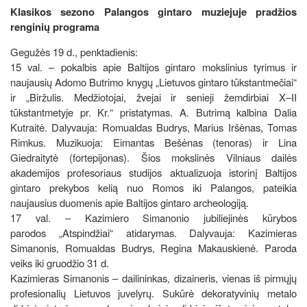
Klasikos sezono Palangos gintaro muziejuje pradžios
renginių programa
Gegužės 19 d., penktadienis:
15 val. – pokalbis apie Baltijos gintaro mokslinius tyrimus ir
naujausių Adomo Butrimo knygų „Lietuvos gintaro tūkstantmečiai“
ir „Biržulis. Medžiotojai, žvejai ir senieji žemdirbiai X–II
tūkstantmetyje pr. Kr.“ pristatymas. A. Butrimą kalbina Dalia
Kutraitė. Dalyvauja: Romualdas Budrys, Marius Iršėnas, Tomas
Rimkus. Muzikuoja: Eimantas Bešėnas (tenoras) ir Lina
Giedraitytė (fortepijonas). Šios mokslinės Vilniaus dailės
akademijos profesoriaus studijos aktualizuoja istorinį Baltijos
gintaro prekybos kelią nuo Romos iki Palangos, pateikia
naujausius duomenis apie Baltijos gintaro archeologiją.
17 val. – Kazimiero Simanonio jubiliejinės kūrybos
parodos „Atspindžiai“ atidarymas. Dalyvauja: Kazimieras
Simanonis, Romualdas Budrys, Regina Makauskienė. Paroda
veiks iki gruodžio 31 d.
Kazimieras Simanonis – dailininkas, dizaineris, vienas iš pirmųjų
profesionalių Lietuvos juvelyrų. Sukūrė dekoratyvinių metalo