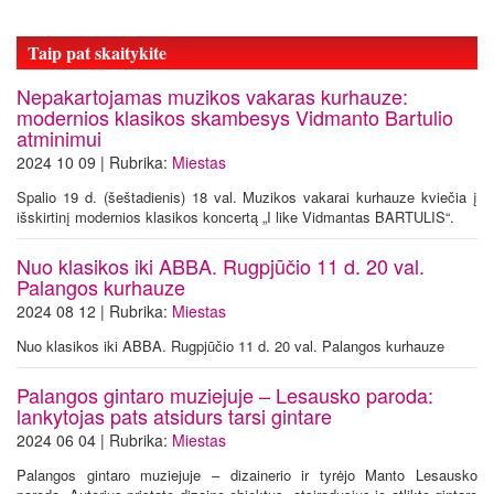
Taip pat skaitykite
Nepakartojamas muzikos vakaras kurhauze:
modernios klasikos skambesys Vidmanto Bartulio
atminimui
2024 10 09 | Rubrika:
Miestas
Spalio 19 d. (šeštadienis) 18 val. Muzikos vakarai kurhauze kviečia į
išskirtinį modernios klasikos koncertą „I like Vidmantas BARTULIS“.
Nuo klasikos iki ABBA. Rugpjūčio 11 d. 20 val.
Palangos kurhauze
2024 08 12 | Rubrika:
Miestas
Nuo klasikos iki ABBA. Rugpjūčio 11 d. 20 val. Palangos kurhauze
Palangos gintaro muziejuje – Lesausko paroda:
lankytojas pats atsidurs tarsi gintare
2024 06 04 | Rubrika:
Miestas
Palangos gintaro muziejuje – dizainerio ir tyrėjo Manto Lesausko