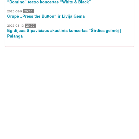
“Domino” teatro koncertas “White & Black”
2026-08-9
20:00
Grupė „Press the Button“ ir Livija Gema
2026-08-13
20:00
Egidijaus Sipavičiaus akustinis koncertas “Širdies gelmėj |
Palanga