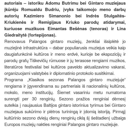
autoriais – istoriku Adomu Butrimu bei Gintaro muziejaus
įkūrėju Romualdu Budriu, įvyks taikomojo meno darbų
autorių Kazimiero Simanonio bei Indrės Stulgaitės-
Kriukienės ir Remigijaus Kriuko parodų atidarymai,
kuriuose muzikuos Eimantas Bešėnas (tenoras) ir Lina
Giedraitytė (fortepijonas).
Renovavus Palangos gintaro muziejų, ženkliai išsiplėtė jo
muziejinė infrastruktūra – dabar populiarusis muziejus veikia kaip
daugiafunkcinė kultūros ir meno erdvė, kurioje be ekspozicijų ir
parodų grafų Tiškevičių rūmuose ir jų terasose rengiami muzikos,
literatūros festivaliai bei kultūros paveldo aktualizavimo vakarai,
organizuojami valstybės ir diplomatinio protokolo susitikimai.
Programa „Klasikos sezonas Palangos gintaro muziejuje“
rengiama ir įgyvendinama su partneriais iš nacionalinių kultūros,
mokslo, meno institucijų. Šiemet vasariniu metu numatoma
surengti per 30 renginių. Sezono pražios renginiai dėmesį
sutelkia į naujausius Baltijos gintaro istorinius tyrimus bei Gintaro
muziejaus sukūrimo ir plėtros turiningą ir įdomią istoriją. Pirmąjį
kultūrinio sezono dviejų dienų renginių ciklą šį šeštadienį užbaigs
Europos muziejų nakties renginiai Palangos gintaro muziejuje.