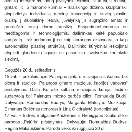
dirbinių interjerams, daug juvelyrinių dirbinių iš tauriųjų metalų,
gintaro. K. Simanonio kūriniai – išraiškingo dizaino, skulptūriški,
atspindintys individualią meninę koncepciją ir savitą plastinį
braižą. Į šiuolaikinę lietuvių juvelyriką jis sugrąžino amato ir
preciziško rankų darbo prestižą. Eksperimentuodamas su
medžiagomis ir technologijomis, dailininkas keitė papuošalo
sampratą, traktuodamas jį ne kaip aprangos aksesuarą, o kaip
autonomišką plastinę struktūrą. Dailininko kūrybiniai ieškojimai
atspindi glaudesnių sąsajų su pasauliniu juvelyrikos kontekstu
siekimą.
Gegužės 20 d., šeštadienis:
15 val. – pokalbis apie Palangos gintaro muziejaus sukūrimą bei
plėtrą ir studijos „Palangos gintaro muziejus. Istorijos vadovas“
pristatymas. Dalia Kutraitė kalbina muziejaus kūrėją, leidinio
sudarytoją bei Palangos miesto garbės pilietį Romualdą Budrį.
Dalyvauja: Romualdas Budrys, Margarita Matulytė. Muzikuoja:
Eimantas Bešėnas (tenoras) ir Lina Giedraitytė (fortepijonas).
17 val. – Indrės Stulgaitės-Kriukienės ir Remigijaus Kriuko stiklo
parodos „Pajūris“ pristatymas. Dalyvauja: Romualdas Budrys,
Regina Makauskienė. Paroda veiks iki rugpjūčio 20 d.