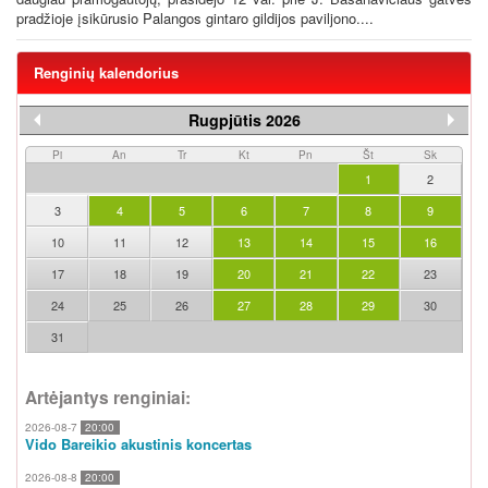
pradžioje įsikūrusio Palangos gintaro gildijos paviljono....
Renginių kalendorius
Rugpjūtis 2026
Pi
An
Tr
Kt
Pn
Št
Sk
1
2
3
4
5
6
7
8
9
10
11
12
13
14
15
16
17
18
19
20
21
22
23
24
25
26
27
28
29
30
31
Artėjantys renginiai:
2026-08-7
20:00
Vido Bareikio akustinis koncertas
2026-08-8
20:00