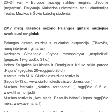
20–24 val. – Europos muziejų nakties renginiai „Tebūnie
(ne)tamsa“. Dalyvauja Klaipėdos universiteto Menų akademijos
Teatro, Muzikos ir Šokio katedrų studentai.
2017 metų Klasikos sezono Palangos gintaro muziejuje
svarbiausi renginiai:
Palangos gintaro muziejaus nuolatinė ekspozicija (Tiškevičių
rūmų interjerai ir gintaras)
Kazimiero Simanonio kūrybos retrospektyva „Atspindžiai“
(gegužės 19–gruodžio 31 d.)
Indrės Stulgaitės-Kriukienės ir Remigijaus Kriuko stiklo paroda
„Pajūris“ (gegužės 20–rugpjūčio 20 d.)
V tarptautinis M. K. Čiurlionio muzikos festivalis
(liepos 5–13 d., www.ciurlioniofestivalis.wordpress.com)
Muzikos festivalis „Nakties serenados“ ( rugpjūčio 2–5 d.,
www.filharmonija.lt)
Muzikos festivalis „Ave Maria. Pasaulio balsai“ (liepos–rugpjūčio
mėn., www.avemaria.lt)