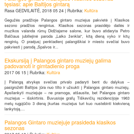
tęsiasi: apie Baltijos gintarą
Rasa GEDVILAITĖ, 2018 05 24 | Rubrika:
Kultūra
Gegužės pradžioje Palangos gintaro muziejus pakvietė į Klasikos
sezono pradžios renginius. Klasikos sezonas prasidėjo dailės ir
muzikos valanda rūmų Didžiajame salone, kur buvo atidaryta Petro
Balčiaus jubiliejinė paroda „Laiko ženklai“, kitą dieną vyko ir kitų
renginių. O praėjusį penktadienį palangiškiai ir miesto svečiai buvo
pakviesti į parodą „Spalvos ir...
Ekskursiją į Palangos gintaro muziejų galima
padovanoti ir gimtadienio proga
2017 06 15 | Rubrika:
Kultūra
Į Palangą atvykęs svečias privalo padaryti bent du dalykus –
pasigrožėti Baltijos jūra nuo tilto ir užsukti į Palangos gintaro muziejų.
Apsilankyti muziejuje – ne pramoga, atšausite, bet Palangos gintaro
muziejus – išskirtinis. Buvusioje grafų Tiškevičių rezidencijoje 1963
metų rugpjūčio 3 dieną įkurtas muziejus turi kuo nustebinti kiekvieną
lankytoją....
Palangos Gintaro muziejuje prasideda klasikos
sezonas