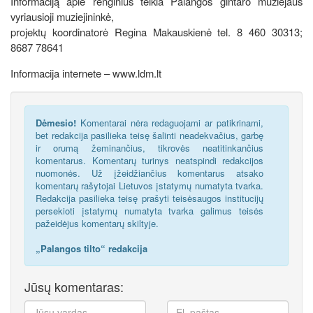
Informaciją apie renginius teikia Palangos gintaro muziejaus
vyriausioji muziejininkė,
projektų koordinatorė Regina Makauskienė tel. 8 460 30313;
8687 78641
Informacija internete – www.ldm.lt
Dėmesio!
Komentarai nėra redaguojami ar patikrinami,
bet redakcija pasilieka teisę šalinti neadekvačius, garbę
ir orumą žeminančius, tikrovės neatitinkančius
komentarus. Komentarų turinys neatspindi redakcijos
nuomonės. Už įžeidžiančius komentarus atsako
komentarų rašytojai Lietuvos įstatymų numatyta tvarka.
Redakcija pasilieka teisę prašyti teisėsaugos institucijų
persekioti įstatymų numatyta tvarka galimus teisės
pažeidėjus komentarų skiltyje.
„Palangos tilto“ redakcija
Jūsų komentaras: