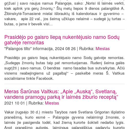
grįžusi į savo naujus namus Palangoje, sako: „Norisi iš laimės verkti,
kiek aplink yra gerų žmonių.“ Šių metų liepos 9 dienos palangiškė A.
Žibinskytė-Tomasienė mielai išbrauktų iš kalendoriaus ir gyvenimo –
vakare, apie 22 val., jos šeimą užklupo nelaimė – sudegė jų turtas –
butas, o jame ir beveik visi...
Prasidėjo po gaisro liepą nukentėjusio namo Sodų
gatvėje remontas
"Palangos tilto" informacija, 2024 08 26 | Rubrika:
Miestas
Prasidėjo po gaisro liepą nukentėjusio namo Sodų gatvėje remontas.
„Sudegęs žmonių butas taip pat remontuojamas. Rudenį šeima galės
sugrįžti į savo namus. O bendras namo fasadas bus sutvarkytas. Ačiū
visiems neabejingiems už pagalbą!“ – paskelbė meras Š. Vaitkus
socialiniame tinkle Facebook.
Meras Šarūnas Vaitkus: „Apie „Auską“, Svetlaną,
vandens pramogų parką ir laimės žiburio receptą“
2021 10 01 | Rubrika:
Miestas
Vakar (rugsėjo 30 d.) miesto Tarybos narė Svetlana Grigorian išplatino
pranešimą, kurio esmė – Palangoje gyvena nelaimingi žmonės, o
laimės jie pasigenda todėl, kad žiemą kurorte šokteli nedarbo lygis.
Anot pranešimo autorės, laimingus palangiškius padarytų kurorto