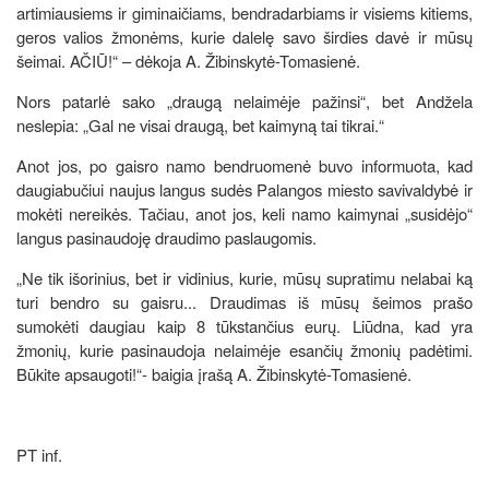
artimiausiems ir giminaičiams, bendradarbiams ir visiems kitiems,
geros valios žmonėms, kurie dalelę savo širdies davė ir mūsų
šeimai. AČIŪ!“ – dėkoja A. Žibinskytė-Tomasienė.
Nors patarlė sako „draugą nelaimėje pažinsi“, bet Andžela
neslepia: „Gal ne visai draugą, bet kaimyną tai tikrai.“
Anot jos, po gaisro namo bendruomenė buvo informuota, kad
daugiabučiui naujus langus sudės Palangos miesto savivaldybė ir
mokėti nereikės. Tačiau, anot jos, keli namo kaimynai „susidėjo“
langus pasinaudoję draudimo paslaugomis.
„Ne tik išorinius, bet ir vidinius, kurie, mūsų supratimu nelabai ką
turi bendro su gaisru... Draudimas iš mūsų šeimos prašo
sumokėti daugiau kaip 8 tūkstančius eurų. Liūdna, kad yra
žmonių, kurie pasinaudoja nelaimėje esančių žmonių padėtimi.
Būkite apsaugoti!“- baigia įrašą A. Žibinskytė-Tomasienė.
PT inf.