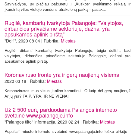
Savivaldybė, jei plačiau pažiūrėtų į „Auskos“ įveiklinimo reikalą ir
įkurdintų vilos vietoje vandens atrakcionų parką – pasak...
Rugilė, kambarių tvarkytoja Palangoje: "Valytojos,
dirbančios privačiame sektoriuje, dažnai yra
apsukamos aplink pirštą"
"Delfi", 2020 08 04 | Rubrika:
Miestas
Rugilė, dirbanti kambarių tvarkytoja Palangoje, teigia delfi.lt, kad
valytojos, dirbančios privačiame sektoriuje Palangpje, dažnai yra
apsukamos aplink pirštą.
Koronaviruso fronte yra ir gerų naujienų visiems
2020 03 18 | Rubrika:
Miestas
Koronavirusas mus visus įkalino karantinui. O kaip dėl gerų naujienų?
Ar jų yra? TAIP, YRA. IR NE VIENA!
Už 2 500 eurų parduodama Palangos interneto
svetainė www.palangoje.info
"Palangos tilto" informacija, 2020 02 24 | Rubrika:
Miestas
Populiari miesto interneto svetainė www.palangoje.info ieško pirkėjo -