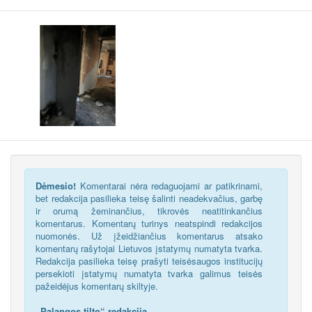
Dėmesio!
Komentarai nėra redaguojami ar patikrinami,
bet redakcija pasilieka teisę šalinti neadekvačius, garbę
ir orumą žeminančius, tikrovės neatitinkančius
komentarus. Komentarų turinys neatspindi redakcijos
nuomonės. Už įžeidžiančius komentarus atsako
komentarų rašytojai Lietuvos įstatymų numatyta tvarka.
Redakcija pasilieka teisę prašyti teisėsaugos institucijų
persekioti įstatymų numatyta tvarka galimus teisės
pažeidėjus komentarų skiltyje.
„Palangos tilto“ redakcija