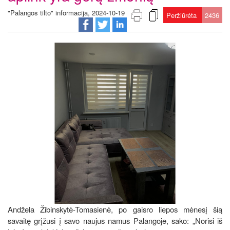
"Palangos tilto" informacija, 2024-10-19
Peržiūrėta
2436
Andžela Žibinskytė-Tomasienė, po gaisro liepos mėnesį šią
savaitę grįžusi į savo naujus namus Palangoje, sako: „Norisi iš