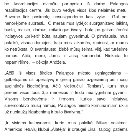
be koordinacijos dviračiu parmyniau iš darbo Palangos
reabilitacijos centre. Jis buvo vedlys visos šios nelaimės metu.
Buvome tiek pasimetę, nesusigaudėme kas įvyko. Gal net
nenorėjome suprasti... O meras mus lydėjo: suorganizavo laikiną
būstą, maisto, darbus, reikalingus išvalyti butą po gaisro, ėmėsi
inciatyvos „prikelti“ būtą naujam gyvenimui. O pirmiausia, mus
palaikė, visada domėjosi, kaip mes laikomės, rūpinosi, ar mums
ko netrūksta. O svarbiausa: įžiebė mūsų šeimai viltį, kad turėsime
namus. Ačiū, mere, Jums ir Jūsų komandai. Niekada to
nepamiršime,“ – dėkoja Andžela.
„Ačiū iš visos širdies Palangos miesto ugniagesiams –
gelbėtojams už operatyvų ir greitą gaisro užgesinimą bei mūsų
augintinės išgelbėjimą. Ačiū viešbučiui „Tenisas“, kuris mus
priėmė visus tuos 3,5 mėnesius ir leido neatlygintinai gyventi.
Visoms bendrovėms ir firmoms, kurios savo iniciatyva
suremontavo mūsų namus, Palangos miesto komunaliniam ūkiui
už nuolaužų išgabenimą ir buto išvalymą.“
„Ir visiems kaimynams, kurie mus palaikė ištikus nelaimei,
Amerikos lietuvių klubui „Alatėja“ ir draugei Linai, taipogi patiems