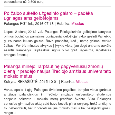
parduodama už 2 500 eurų.
Po žaibo sukelto užgesinto gaisro – padėka
ugniagesiams gelbėtojams
Palangos PGT inf., 2016 07 18 | Rubrika:
Miestas
Liepos 2 dieną 20.12 val. Palangos Priešgaisrinės gelbėjimo tarnybos
pirmos budinčios pamainos ugniagesiai gelbėtojai vyko gesinti Vaineikio
g. 25 name kilusio gaisro. Buvo pranešta, kad į namą galimai trenkė
žaibas. Per tris minutes atvykus į įvykio vietą, jau degė antrame aukšte
esantis kambarys. Įsiplieskusi ugnis buvo greit užgesinta, išgelbėtas
brangus žmonių...
Palanga minėjo Tarptautinę pagyvenusių žmonių
dieną ir pradėjo naujus Trečiojo amžiaus universiteto
mokslo metus
Kotryna REKAŠIŪTĖ, 2015 10 01 | Rubrika:
Miestas
Vakar, spalio 1-ąją, Palangos švietimo pagalbos tarnyba visus garbaus
amžiaus palangiškius ir Trečiojo amžiaus universiteto studentus
senjorus pakvietė į mokslo metų pradžios šventę. Visa Palangos
senosios gimnazijos aktų salė buvo beveik pilna senjorų, trokštančių ne
tik pabendrauti, bet ir pradėti naujus mokslo metus bei pasigėrėti gražiu
renginiu....