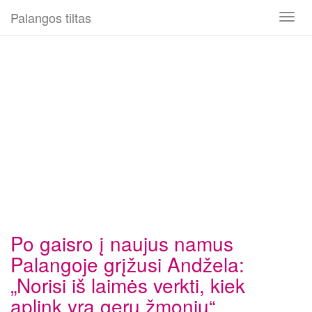
Palangos tiltas
Toggl
naviga
Po gaisro į naujus namus
Palangoje grįžusi Andžela:
„Norisi iš laimės verkti, kiek
aplink yra gerų žmonių“