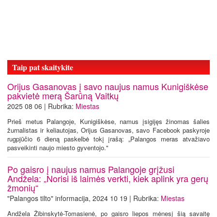
Taip pat skaitykite
Orijus Gasanovas į savo naujus namus Kunigiškėse
pakvietė merą Šarūną Vaitkų
2025 08 06 | Rubrika:
Miestas
Prieš metus Palangoje, Kunigiškėse, namus įsigijęs žinomas šalies
žurnalistas ir keliautojas, Orijus Gasanovas, savo Facebook paskyroje
rugpjūčio 6 dieną paskelbė tokį įrašą: „Palangos meras atvažiavo
pasveikinti naujo miesto gyventojo."
Po gaisro į naujus namus Palangoje grįžusi
Andžela: „Norisi iš laimės verkti, kiek aplink yra gerų
žmonių“
"Palangos tilto" informacija, 2024 10 19 | Rubrika:
Miestas
Andžela Žibinskytė-Tomasienė, po gaisro liepos mėnesį šią savaitę