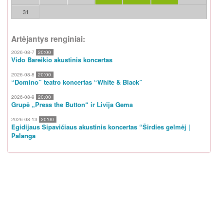
31
Artėjantys renginiai:
2026-08-7
20:00
Vido Bareikio akustinis koncertas
2026-08-8
20:00
“Domino” teatro koncertas “White & Black”
2026-08-9
20:00
Grupė „Press the Button“ ir Livija Gema
2026-08-13
20:00
Egidijaus Sipavičiaus akustinis koncertas “Širdies gelmėj |
Palanga