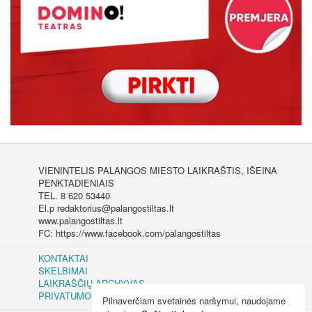
VIENINTELIS PALANGOS MIESTO LAIKRAŠTIS, IŠEINA
PENKTADIENIAIS
TEL. 8 620 53440
El.p redaktorius@palangostiltas.lt
www.palangostiltas.lt
FC: https://www.facebook.com/palangostiltas
KONTAKTAI
SKELBIMAI
LAIKRAŠČIŲ ARCHYVAS
PRIVATUMO IR SLAPUKŲ POLITIKA
Pilnaverčiam svetainės naršymui, naudojame