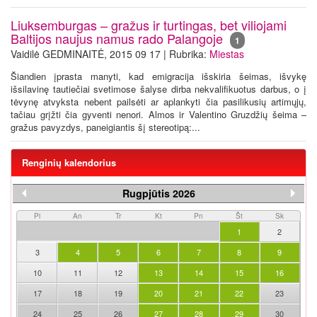
Liuksemburgas – gražus ir turtingas, bet viliojami
Baltijos naujus namus rado Palangoje
1
Vaidilė GEDMINAITĖ, 2015 09 17 | Rubrika:
Miestas
Šiandien įprasta manyti, kad emigracija išskiria šeimas, išvykę
išsilavinę tautiečiai svetimose šalyse dirba nekvalifikuotus darbus, o į
tėvynę atvyksta nebent pailsėti ar aplankyti čia pasilikusių artimųjų,
tačiau grįžti čia gyventi nenori. Almos ir Valentino Gruzdžių šeima –
gražus pavyzdys, paneigiantis šį stereotipą:...
Renginių kalendorius
Rugpjūtis 2026
Pi
An
Tr
Kt
Pn
Št
Sk
1
2
3
4
5
6
7
8
9
10
11
12
13
14
15
16
17
18
19
20
21
22
23
24
25
26
27
28
29
30