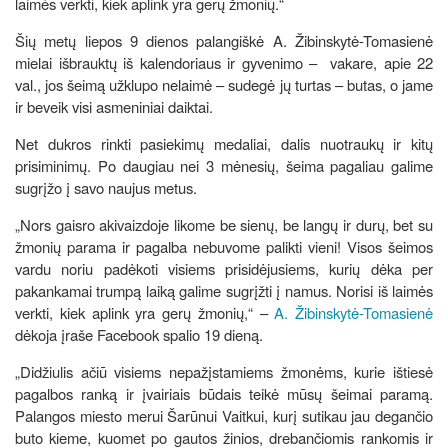
laimės verkti, kiek aplink yra gerų žmonių.“
Šių metų liepos 9 dienos palangiškė A. Žibinskytė-Tomasienė
mielai išbrauktų iš kalendoriaus ir gyvenimo –
vakare,
apie 22
val., jos šeimą užklupo nelaimė – sudegė jų turtas – butas, o jame
ir beveik visi asmeniniai daiktai.
Net dukros rinkti pasiekimų medaliai, dalis nuotraukų ir kitų
prisiminimų. Po daugiau nei 3 mėnesių, šeima pagaliau galime
sugrįžo į savo naujus metus.
„Nors gaisro akivaizdoje likome be sienų, be langų ir durų, bet su
žmonių parama ir pagalba nebuvome palikti vieni! Visos šeimos
vardu noriu padėkoti visiems prisidėjusiems, kurių dėka per
pakankamai trumpą laiką galime sugrįžti į namus. Norisi iš laimės
verkti, kiek aplink yra gerų žmonių,“ –
A. Žibinskytė-Tomasienė
dėkoja įraše Facebook spalio 19 dieną.
„Didžiulis ačiū visiems nepažįstamiems žmonėms, kurie ištiesė
pagalbos ranką ir įvairiais būdais teikė mūsų šeimai paramą.
Palangos miesto merui Šarūnui Vaitkui, kurį sutikau jau degančio
buto kieme, kuomet po gautos žinios, drebančiomis rankomis ir