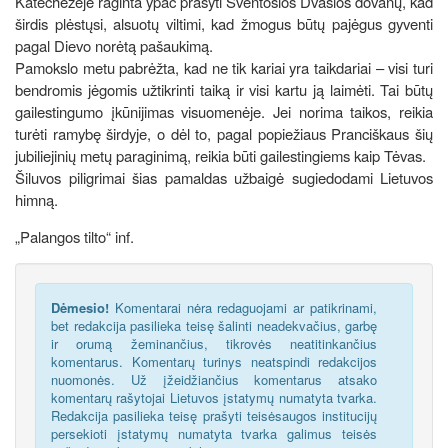
Katechezėje raginta ypač prašyti Šventosios Dvasios dovanų, kad
širdis plėstųsi, alsuotų viltimi, kad žmogus būtų pajėgus gyventi
pagal Dievo norėtą pašaukimą.
Pamokslo metu pabrėžta, kad ne tik kariai yra taikdariai – visi turi
bendromis jėgomis užtikrinti taiką ir visi kartu ją laimėti. Tai būtų
gailestingumo įkūnijimas visuomenėje. Jei norima taikos, reikia
turėti ramybę širdyje, o dėl to, pagal popiežiaus Pranciškaus šių
jubiliejinių metų paraginimą, reikia būti gailestingiems kaip Tėvas.
Šiluvos piligrimai šias pamaldas užbaigė sugiedodami Lietuvos
himną.
„Palangos tilto“ inf.
Dėmesio!
Komentarai nėra redaguojami ar patikrinami,
bet redakcija pasilieka teisę šalinti neadekvačius, garbę
ir orumą žeminančius, tikrovės neatitinkančius
komentarus. Komentarų turinys neatspindi redakcijos
nuomonės. Už įžeidžiančius komentarus atsako
komentarų rašytojai Lietuvos įstatymų numatyta tvarka.
Redakcija pasilieka teisę prašyti teisėsaugos institucijų
persekioti įstatymų numatyta tvarka galimus teisės