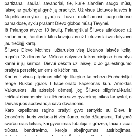
partizanai, šauliai, savanoriai, tie, kurie šiandien saugo mūsų
laisvę ar garbingai gynė ją praeityje. Už visus Lietuvos laisvės ir
Nepriklausomybės gynėjus buvo meldžiamasi pagrindinėse
pamaldose, sykiu prašant Dievo globos mūsų Tėvynei.
Iš Palangos atvyko 13 šaulių. Palangiškiai Šiluvos atlaiduose už
kariuomenę, šaulius ir kitus kovojusius už Lietuvos laisvę dalyvavo
jau trečiąjį kartą.
Šiluvos Dievo Motinos, užtarusios visą Lietuvos laisvės kelią,
rugsėjo 13 dienos šv. Mišiose dalyvavo taikos misijose būnantys
kariai ir jų šeimos, Dievui dėkota už laisvę, o Jo gailestingumo
prašyta persekiojamiems krikščionims.
Karius ir visus piligrimus aikštėje liturgine katecheze Eucharistijai
rengė Ruklos įgulos I kapelionato kapelionas kun. Arnoldas
Valkauskas. Jis atkreipė dėmesį, jog Šiluvos piligrimai-kariai
keičiasi dovanomis: jie atiduoda savo gyvenimą taikos tarnystei, o
Dievas juos apdovanoja savo dovanomis.
Karo kapelionas ragino prašyti gyvo santykio su Dievu ir
žmonėmis, kuris vaduoja iš vienišumo, neša džiaugsmą. Tai ypač
svarbu šiais laikais, kai gyvenimas tobulėja ir gražėja, tačiau labai
trūksta bendravimo, keroja abejingumas, atsiribojimas.