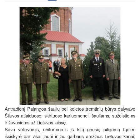
Antradienį Palangos šaulių bei keletos tremtinių būrys dalyvavo
Šiluvos atlaiduose, skirtuose kariuomenei, šauliams, sužeistiems
ir žuvusiems už Lietuvos laisvę.
Savo vėliavomis, uniformomis iš kitų gausių piligrimų tądien
išsiskyrė dar visai jauni ir jau garbaus amžiaus Lietuvos kariai,