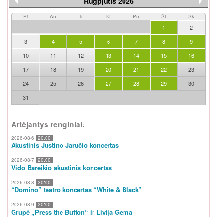
Rugpjūtis 2026
Pi
An
Tr
Kt
Pn
Št
Sk
1
2
3
4
5
6
7
8
9
10
11
12
13
14
15
16
17
18
19
20
21
22
23
24
25
26
27
28
29
30
31
Artėjantys renginiai:
2026-08-6
20:00
Akustinis Justino Jaručio koncertas
2026-08-7
20:00
Vido Bareikio akustinis koncertas
2026-08-8
20:00
“Domino” teatro koncertas “White & Black”
2026-08-9
20:00
Grupė „Press the Button“ ir Livija Gema