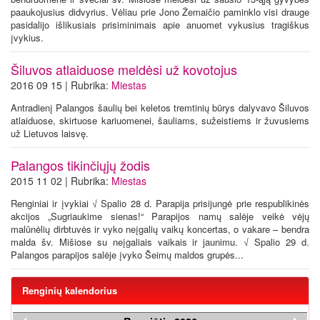
paaukojusius didvyrius. Vėliau prie Jono Žemaičio paminklo visi drauge
pasidalijo išlikusiais prisiminimais apie anuomet vykusius tragiškus
įvykius.
Šiluvos atlaiduose meldėsi už kovotojus
2016 09 15 | Rubrika:
Miestas
Antradienį Palangos šaulių bei keletos tremtinių būrys dalyvavo Šiluvos
atlaiduose, skirtuose kariuomenei, šauliams, sužeistiems ir žuvusiems
už Lietuvos laisvę.
Palangos tikinčiųjų žodis
2015 11 02 | Rubrika:
Miestas
Renginiai ir įvykiai √ Spalio 28 d. Parapija prisijungė prie respublikinės
akcijos „Sugriaukime sienas!“ Parapijos namų salėje veikė vėjų
malūnėlių dirbtuvės ir vyko neįgalių vaikų koncertas, o vakare – bendra
malda šv. Mišiose su neįgaliais vaikais ir jaunimu. √ Spalio 29 d.
Palangos parapijos salėje įvyko Šeimų maldos grupės...
Renginių kalendorius