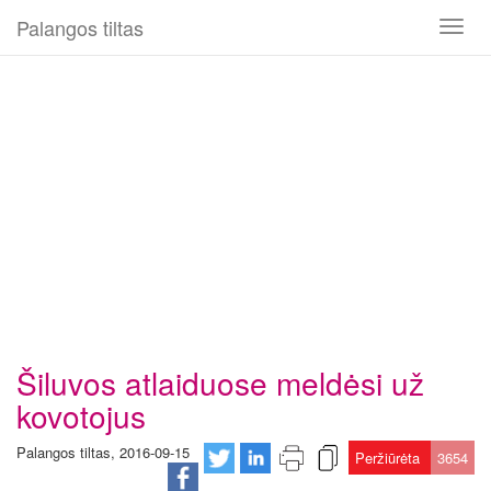
Palangos tiltas
Toggl
naviga
Šiluvos atlaiduose meldėsi už
kovotojus
Palangos tiltas, 2016-09-15
Peržiūrėta
3654