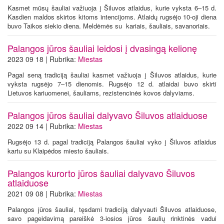
Kasmet mūsų šauliai važiuoja į Šiluvos atlaidus, kurie vyksta 6–15 d.
Kasdien maldos skirtos kitoms intencijoms. Atlaidų rugsėjo 10-oji diena
buvo Taikos siekio diena. Meldėmės su kariais, šauliais, savanoriais.
Palangos jūros šauliai leidosi į dvasingą kelionę
2023 09 18 | Rubrika:
Miestas
Pagal seną tradiciją šauliai kasmet važiuoja į Šiluvos atlaidus, kurie
vyksta rugsėjo 7–15 dienomis. Rugsėjo 12 d. atlaidai buvo skirti
Lietuvos kariuomenei, šauliams, rezistencinės kovos dalyviams.
Palangos jūros šauliai dalyvavo Šiluvos atlaiduose
2022 09 14 | Rubrika:
Miestas
Rugsėjo 13 d. pagal tradiciją Palangos šauliai vyko į Šiluvos atlaidus
kartu su Klaipėdos miesto šauliais.
Palangos kurorto jūros šauliai dalyvavo Šiluvos
atlaiduose
2021 09 08 | Rubrika:
Miestas
Palangos jūros šauliai, tęsdami tradiciją dalyvauti Šiluvos atlaiduose,
savo pageidavimą pareiškė 3-iosios jūros šaulių rinktinės vadui