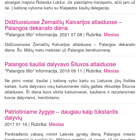
atsargos majorui Rolandui Lukšui. Jis pasirūpino transportu, ačiū jam už
tai. Į kelionę vykome kartu su Klaipėdos šaulių delegacija.
Didžiuosiuose Žemaičių Kalvarijos atlaiduose –
Palangos dekanato diena
"Palangos tilto" informacija, 2021 07 08 | Rubrika:
Miestas
Didžiuosiuose Žemaičių Kalvarijos atlaiduose – Palangos dekanato
diena. Šv. Mišių metu melstasi už Palangos bendruomenę.
Palangos šauliai dalyvavo Šiluvos atlaiduose
"Palangos tilto" informacija, 2019 09 11 | Rubrika:
Miestas
Ne pirmi metai, šauliai į kelionę vyko kartu su Lietuvos jūrų flotilės
kariais, kurie dalyvavo visų kariuomenės rūšių garbės rikiuotėje Šiluvos
atlaiduose. Ši diena buvo skirta kariuomenei, šauliams ir rezistencinės
kovos dalyviams, tremtiniams.
Patriotiniame žygyje – daugiau kaip tūkstantis
dalyvių
2017 01 16 | Rubrika:
Miestas
Penktadienio vakarą, minint Laisvės gynėjų dieną, Palangos miesto
bendruomenė ir svečiai šv. Mišiose meldėsi už sausio 13-ąją gyvybes