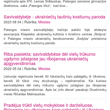
registruota apie 970. Leonas Šidlauskas, Palangos senosios gimnazijos
direktorius, sakė „Palangos tiltui“, kad šiuo...
Savivaldybėje - ukrainiečių tautinių kostiumų paroda
2023 08 04 | Rubrika:
Miestas
Palangos miesto savivaldybėje, trečiojo aukšto fojė, atidaryta
asociacijos Klaipėdos ukrainiečių kultūros ir švietimo centras „Rodyna“
ir Palangos miesto ukrainiečių bendruomenės „Sodyba“ pristatoma
ukrainiečių tautinių kostiumų paroda.
Riba pasiekta: savivaldybėse dėl vietų trūkumo
ugdymo įstaigose jau ribojamas ukrainiečių
apgyvendinimas
2022 05 04 | Rubrika:
Miestas
Lietuvoje registruota beveik 50 tūkstančių karo pabėgėlių iš Ukrainos,
beveik 20 tūkst. visų atvykusiųjų – nepilnamečiai. Kai kuriose
savivaldybėse dėl vietų trūkumo ugdymo įstaigose jau ribojamas
ukrainiečių apgyvendinimas. Apie tai „Info dienai“ pasakojo Druskininkų
meras Ričardas Malinauskas.
Pradėjus trūkti vietų mokyklose ir darželiuose,
Palangoje jau ribojamas karo pabėgėlių iš Ukrainos