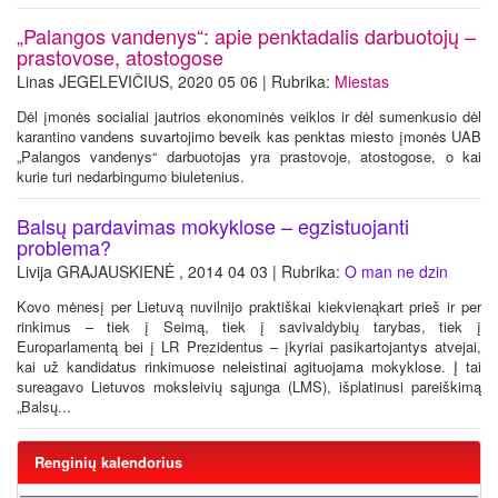
„Palangos vandenys“: apie penktadalis darbuotojų –
prastovose, atostogose
Linas JEGELEVIČIUS, 2020 05 06 | Rubrika:
Miestas
Dėl įmonės socialiai jautrios ekonominės veiklos ir dėl sumenkusio dėl
karantino vandens suvartojimo beveik kas penktas miesto įmonės UAB
„Palangos vandenys“ darbuotojas yra prastovoje, atostogose, o kai
kurie turi nedarbingumo biuletenius.
Balsų pardavimas mokyklose – egzistuojanti
problema?
Livija GRAJAUSKIENĖ , 2014 04 03 | Rubrika:
O man ne dzin
Kovo mėnesį per Lietuvą nuvilnijo praktiškai kiekvienąkart prieš ir per
rinkimus – tiek į Seimą, tiek į savivaldybių tarybas, tiek į
Europarlamentą bei į LR Prezidentus – įkyriai pasikartojantys atvejai,
kai už kandidatus rinkimuose neleistinai agituojama mokyklose. Į tai
sureagavo Lietuvos moksleivių sąjunga (LMS), išplatinusi pareiškimą
„Balsų...
Renginių kalendorius