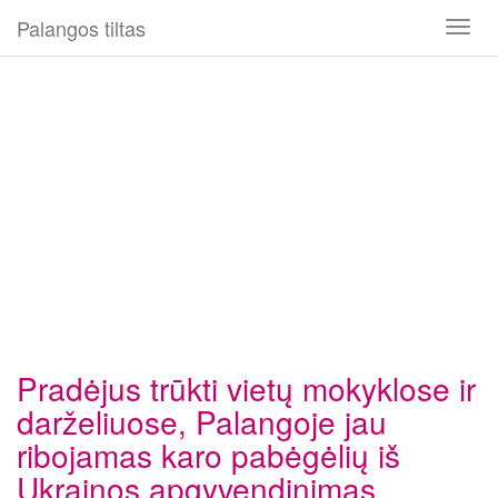
Palangos tiltas
Toggl
naviga
Pradėjus trūkti vietų mokyklose ir
darželiuose, Palangoje jau
ribojamas karo pabėgėlių iš
Ukrainos apgyvendinimas