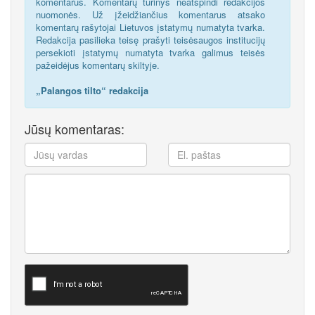
komentarus. Komentarų turinys neatspindi redakcijos
nuomonės. Už įžeidžiančius komentarus atsako
komentarų rašytojai Lietuvos įstatymų numatyta tvarka.
Redakcija pasilieka teisę prašyti teisėsaugos institucijų
persekioti įstatymų numatyta tvarka galimus teisės
pažeidėjus komentarų skiltyje.
„Palangos tilto“ redakcija
Jūsų komentaras: