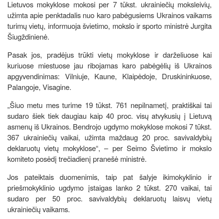
Lietuvos mokyklose mokosi per 7 tūkst. ukrainiečių moksleivių,
užimta apie penktadalis nuo karo pabėgusiems Ukrainos vaikams
turimų vietų, informuoja švietimo, mokslo ir sporto ministrė Jurgita
Šiugždinienė.
Pasak jos, pradėjus trūkti vietų mokyklose ir darželiuose kai
kuriuose miestuose jau ribojamas karo pabėgėlių iš Ukrainos
apgyvendinimas: Vilniuje, Kaune, Klaipėdoje, Druskininkuose,
Palangoje, Visagine.
„Šiuo metu mes turime 19 tūkst. 761 nepilnametį, praktiškai tai
sudaro šiek tiek daugiau kaip 40 proc. visų atvykusių į Lietuvą
asmenų iš Ukrainos. Bendrojo ugdymo mokyklose mokosi 7 tūkst.
367 ukrainiečių vaikai, užimta maždaug 20 proc. savivaldybių
deklaruotų vietų mokyklose“, – per Seimo Švietimo ir mokslo
komiteto posėdį trečiadienį pranešė ministrė.
Jos pateiktais duomenimis, taip pat šalyje ikimokyklinio ir
priešmokyklinio ugdymo įstaigas lanko 2 tūkst. 270 vaikai, tai
sudaro per 50 proc. savivaldybių deklaruotų laisvų vietų
ukrainiečių vaikams.