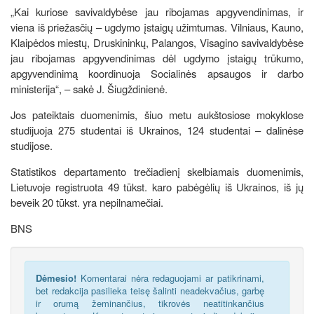
„Kai kuriose savivaldybėse jau ribojamas apgyvendinimas, ir
viena iš priežasčių – ugdymo įstaigų užimtumas. Vilniaus, Kauno,
Klaipėdos miestų, Druskininkų, Palangos, Visagino savivaldybėse
jau ribojamas apgyvendinimas dėl ugdymo įstaigų trūkumo,
apgyvendinimą koordinuoja Socialinės apsaugos ir darbo
ministerija“, – sakė J. Šiugždinienė.
Jos pateiktais duomenimis, šiuo metu aukštosiose mokyklose
studijuoja 275 studentai iš Ukrainos, 124 studentai – dalinėse
studijose.
Statistikos departamento trečiadienį skelbiamais duomenimis,
Lietuvoje registruota 49 tūkst. karo pabėgėlių iš Ukrainos, iš jų
beveik 20 tūkst. yra nepilnamečiai.
BNS
Dėmesio!
Komentarai nėra redaguojami ar patikrinami,
bet redakcija pasilieka teisę šalinti neadekvačius, garbę
ir orumą žeminančius, tikrovės neatitinkančius