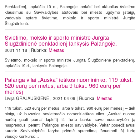
Penktadienį, lapkričio 19 d., Palangoje lankėsi bei aktualius švietimo
klausimus su Savivaldybės atstovais bei miesto ugdymo įstaigų
vadovais aptarė švietimo, mokslo ir sporto ministrė Jurgita
Šiugždinienė.
Švietimo, mokslo ir sporto ministrė Jurgita
Šiugždinienė penktadienį lankysis Palangoje.
2021 11 18 | Rubrika:
Miestas
Švietimo, mokslo ir sporto ministrė Jurgita Šiugždinienė penktadienį,
lapkričio 19 d., lankysis Palangoje.
Palanga vilai „Auska“ ieškos nuomininko: 119 tūkst.
520 eurų per metus, arba 9 tūkst. 960 eurų per
mėnesį
Livija GRAJAUSKIENĖ , 2021 04 06 | Rubrika:
Miestas
119 tūkst. 520 eurų per metus, arba 9 tūkst. 960 eurų per mėnesį – tiek
pinigų už buvusios sovietmečio nomenklatūros vilos „Auska“ nuomą
norėtų gauti pernai lapkritį iš Turto banko savo nuosavybėn ją
nusprendusi perimti Palangos miesto savivaldybė. Vakar posėdžiavusi
kurorto Savivaldybės taryba priėmė sprendimą išnuomoti šį turtą
viešojo konkurso...