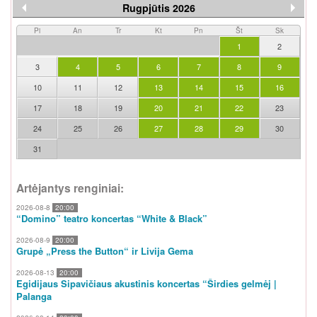
Rugpjūtis 2026
Pi
An
Tr
Kt
Pn
Št
Sk
1
2
3
4
5
6
7
8
9
10
11
12
13
14
15
16
17
18
19
20
21
22
23
24
25
26
27
28
29
30
31
Artėjantys renginiai:
2026-08-8
20:00
“Domino” teatro koncertas “White & Black”
2026-08-9
20:00
Grupė „Press the Button“ ir Livija Gema
2026-08-13
20:00
Egidijaus Sipavičiaus akustinis koncertas “Širdies gelmėj |
Palanga