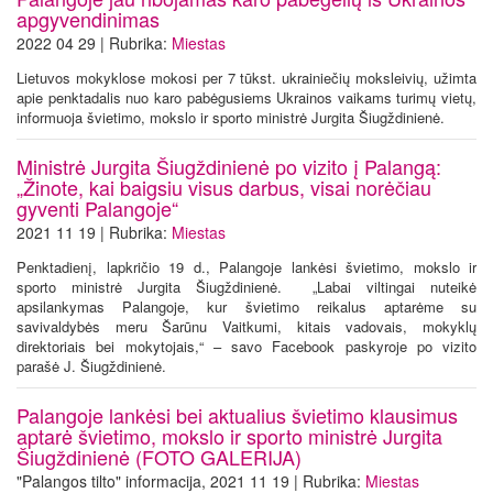
apgyvendinimas
2022 04 29 | Rubrika:
Miestas
Lietuvos mokyklose mokosi per 7 tūkst. ukrainiečių moksleivių, užimta
apie penktadalis nuo karo pabėgusiems Ukrainos vaikams turimų vietų,
informuoja švietimo, mokslo ir sporto ministrė Jurgita Šiugždinienė.
Ministrė Jurgita Šiugždinienė po vizito į Palangą:
„Žinote, kai baigsiu visus darbus, visai norėčiau
gyventi Palangoje“
2021 11 19 | Rubrika:
Miestas
Penktadienį, lapkričio 19 d., Palangoje lankėsi švietimo, mokslo ir
sporto ministrė Jurgita Šiugždinienė. „Labai viltingai nuteikė
apsilankymas Palangoje, kur švietimo reikalus aptarėme su
savivaldybės meru Šarūnu Vaitkumi, kitais vadovais, mokyklų
direktoriais bei mokytojais,“ – savo Facebook paskyroje po vizito
parašė J. Šiugždinienė.
Palangoje lankėsi bei aktualius švietimo klausimus
aptarė švietimo, mokslo ir sporto ministrė Jurgita
Šiugždinienė (FOTO GALERIJA)
"Palangos tilto" informacija, 2021 11 19 | Rubrika:
Miestas