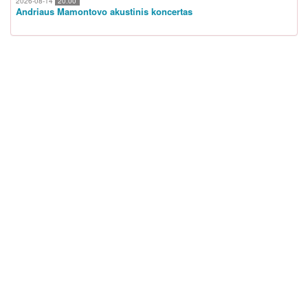
2026-08-14
20:00
Andriaus Mamontovo akustinis koncertas