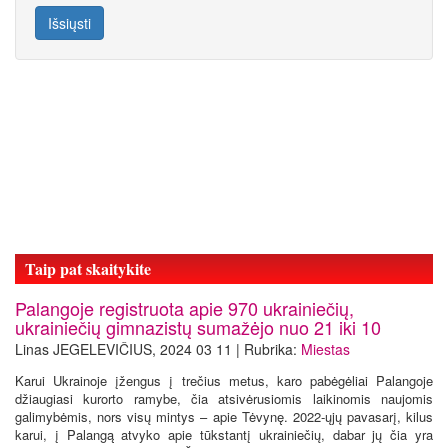
Išsiųsti
Taip pat skaitykite
Palangoje registruota apie 970 ukrainiečių,
ukrainiečių gimnazistų sumažėjo nuo 21 iki 10
Linas JEGELEVIČIUS, 2024 03 11 | Rubrika:
Miestas
Karui Ukrainoje įžengus į trečius metus, karo pabėgėliai Palangoje
džiaugiasi kurorto ramybe, čia atsivėrusiomis laikinomis naujomis
galimybėmis, nors visų mintys – apie Tėvynę. 2022-ųjų pavasarį, kilus
karui, į Palangą atvyko apie tūkstantį ukrainiečių, dabar jų čia yra