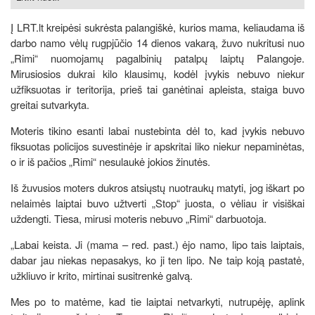
Į LRT.lt kreipėsi sukrėsta palangiškė, kurios mama, keliaudama iš
darbo namo vėlų rugpjūčio 14 dienos vakarą, žuvo nukritusi nuo
„Rimi“ nuomojamų pagalbinių patalpų laiptų Palangoje.
Mirusiosios dukrai kilo klausimų, kodėl įvykis nebuvo niekur
užfiksuotas ir teritorija, prieš tai ganėtinai apleista, staiga buvo
greitai sutvarkyta.
Moteris tikino esanti labai nustebinta dėl to, kad įvykis nebuvo
fiksuotas policijos suvestinėje ir apskritai liko niekur nepaminėtas,
o ir iš pačios „Rimi“ nesulaukė jokios žinutės.
Iš žuvusios moters dukros atsiųstų nuotraukų matyti, jog iškart po
nelaimės laiptai buvo užtverti „Stop“ juosta, o vėliau ir visiškai
uždengti. Tiesa, mirusi moteris nebuvo „Rimi“ darbuotoja.
„Labai keista. Ji (mama – red. past.) ėjo namo, lipo tais laiptais,
dabar jau niekas nepasakys, ko ji ten lipo. Ne taip koją pastatė,
užkliuvo ir krito, mirtinai susitrenkė galvą.
Mes po to matėme, kad tie laiptai netvarkyti, nutrupėję, aplink