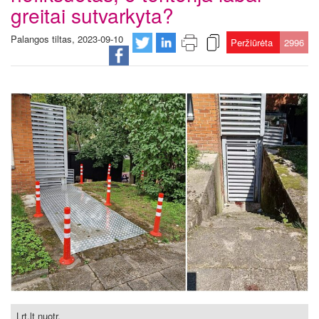
greitai sutvarkyta?
Palangos tiltas, 2023-09-10
Peržiūrėta
2996
Lrt.lt nuotr.