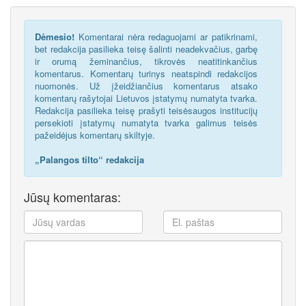
Dėmesio!
Komentarai nėra redaguojami ar patikrinami,
bet redakcija pasilieka teisę šalinti neadekvačius, garbę
ir orumą žeminančius, tikrovės neatitinkančius
komentarus. Komentarų turinys neatspindi redakcijos
nuomonės. Už įžeidžiančius komentarus atsako
komentarų rašytojai Lietuvos įstatymų numatyta tvarka.
Redakcija pasilieka teisę prašyti teisėsaugos institucijų
persekioti įstatymų numatyta tvarka galimus teisės
pažeidėjus komentarų skiltyje.
„Palangos tilto“ redakcija
Jūsų komentaras: