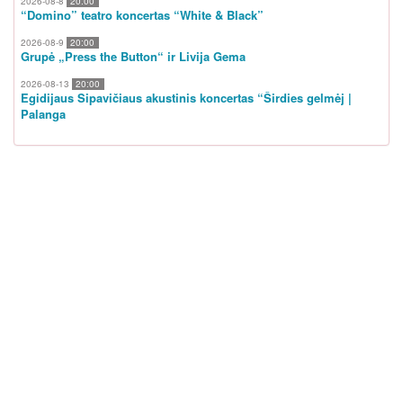
2026-08-8
20:00
“Domino” teatro koncertas “White & Black”
2026-08-9
20:00
Grupė „Press the Button“ ir Livija Gema
2026-08-13
20:00
Egidijaus Sipavičiaus akustinis koncertas “Širdies gelmėj |
Palanga