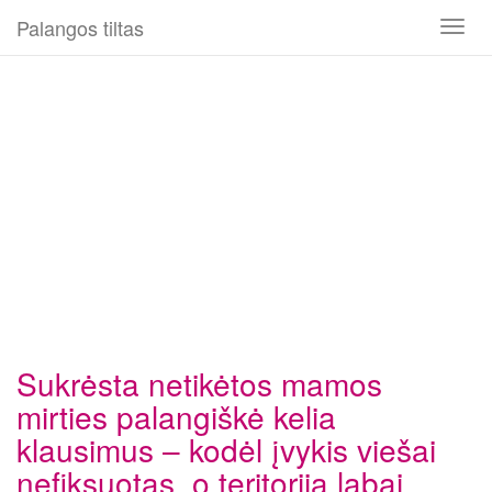
Palangos tiltas
Toggl
naviga
Sukrėsta netikėtos mamos
mirties palangiškė kelia
klausimus – kodėl įvykis viešai
nefiksuotas, o teritorija labai