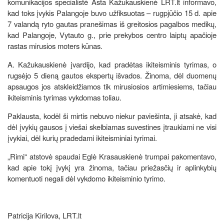
komunikacijos specialistė Asta Kažukauskienė LRT.lt informavo,
kad toks įvykis Palangoje buvo užfiksuotas – rugpjūčio 15 d. apie
7 valandą ryto gautas pranešimas iš greitosios pagalbos medikų,
kad Palangoje, Vytauto g., prie prekybos centro laiptų apačioje
rastas mirusios moters kūnas.
A. Kažukauskienė įvardijo, kad pradėtas ikiteisminis tyrimas, o
rugsėjo 5 dieną gautos ekspertų išvados. Žinoma, dėl duomenų
apsaugos jos atskleidžiamos tik mirusiosios artimiesiems, tačiau
ikiteisminis tyrimas vykdomas toliau.
Paklausta, kodėl ši mirtis nebuvo niekur paviešinta, ji atsakė, kad
dėl įvykių gausos į viešai skelbiamas suvestines įtraukiami ne visi
įvykiai, dėl kurių pradedami ikiteisminiai tyrimai.
„Rimi“ atstovė spaudai Eglė Krasauskienė trumpai pakomentavo,
kad apie tokį įvykį yra žinoma, tačiau priežasčių ir aplinkybių
komentuoti negali dėl vykdomo ikiteisminio tyrimo.
Patricija Kirilova, LRT.lt