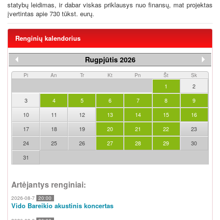
statybų leidimas, ir dabar viskas priklausys nuo finansų, mat projektas
įvertintas apie 730 tūkst. eurų.
Renginių kalendorius
Rugpjūtis 2026
Pi
An
Tr
Kt
Pn
Št
Sk
1
2
3
4
5
6
7
8
9
10
11
12
13
14
15
16
17
18
19
20
21
22
23
24
25
26
27
28
29
30
31
Artėjantys renginiai:
2026-08-7
20:00
Vido Bareikio akustinis koncertas