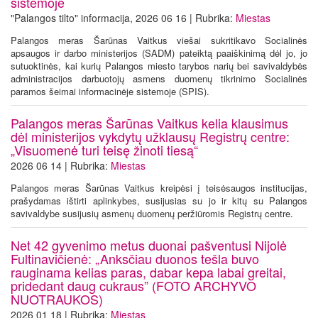
sistemoje
"Palangos tilto" informacija, 2026 06 16 | Rubrika:
Miestas
Palangos meras Šarūnas Vaitkus viešai sukritikavo Socialinės
apsaugos ir darbo ministerijos (SADM) pateiktą paaiškinimą dėl jo, jo
sutuoktinės, kai kurių Palangos miesto tarybos narių bei savivaldybės
administracijos darbuotojų asmens duomenų tikrinimo Socialinės
paramos šeimai informacinėje sistemoje (SPIS).
Palangos meras Šarūnas Vaitkus kelia klausimus
dėl ministerijos vykdytų užklausų Registrų centre:
„Visuomenė turi teisę žinoti tiesą“
2026 06 14 | Rubrika:
Miestas
Palangos meras Šarūnas Vaitkus kreipėsi į teisėsaugos institucijas,
prašydamas ištirti aplinkybes, susijusias su jo ir kitų su Palangos
savivaldybe susijusių asmenų duomenų peržiūromis Registrų centre.
Net 42 gyvenimo metus duonai pašventusi Nijolė
Fultinavičienė: „Anksčiau duonos tešla buvo
rauginama kelias paras, dabar kepa labai greitai,
pridedant daug cukraus” (FOTO ARCHYVO
NUOTRAUKOS)
2026 01 18 | Rubrika:
Miestas