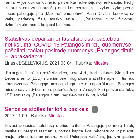
ramiai – jos dukros dviračiu partrenkta nukentėjusioji reikalauja, kad ji
jai sumokėtų 25 tūkstančių eurų kompensaciją. Įvykis įvyko pernai
liepos pabaigoje prie „Maxima“ parduotuvė. Pagal Civilinį kodeksą už
vaikų padarytą žalą atsako tėvai. „Palangos tilto“ žiniomis,
dviratininkės mama kreipėsi teisinės...
Statistikos departamentas atsiprašo: pastebėti
netikslumai COVID-19 Palangos mirčių duomenyse
pašalinti, tačiau pasirodę duomenys „Palangos tiltui“
– „abrakadabra“
Linas JEGELEVIČIUS, 2021 03 04 | Rubrika:
Miestas
„Palangos tiltas“ jau rašė šiandien, kovo 4 d., kad Lietuvos Statistikos
Departamento (LSD) siunčiamose infografose statistika apie mirtis nuo
koronoviruso Palangoje tiesiog dingo nieko nepaaiškinus. Palangos
miesto savivaldybės mero patarėja Jurgita Vanagė, kuri persiunčia tokią
LSD statistiką „Palangos tiltui“, negalėjo paaiškinti, kodėl...
Senosios stoties teritorija pasikeis
1
2017 11 09 | Rubrika:
Miestas
Buvusi senosios autobusų stoties teritorija Palangoje po metų turėtų
pasikeisti neatpažįstamai: ją norima kapitališkai rekonstruoti ir paversti
nauju turistų traukos centru. Anot Palangos valdžios, jau yra gautas