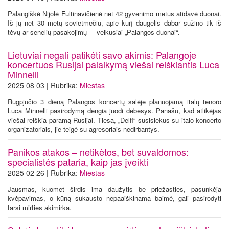
Palangiškė Nijolė Fultinavičienė net 42 gyvenimo metus atidavė duonai.
Iš jų net 30 metų sovietmečiu, apie kurį daugelis dabar sužino tik iš
tėvų ar senelių pasakojimų – veikusiai „Palangos duonai“.
Lietuviai negali patikėti savo akimis: Palangoje
koncertuos Rusijai palaikymą viešai reiškiantis Luca
Minnelli
2025 08 03 | Rubrika:
Miestas
Rugpjūčio 3 dieną Palangos koncertų salėje planuojamą italų tenoro
Luca Minnelli pasirodymą dengia juodi debesys. Panašu, kad atlikėjas
viešai reiškia paramą Rusijai. Tiesa, „Delfi“ susisiekus su italo koncerto
organizatoriais, jie teigė su agresoriais nedirbantys.
Panikos atakos – netikėtos, bet suvaldomos:
specialistės pataria, kaip jas įveikti
2025 02 26 | Rubrika:
Miestas
Jausmas, kuomet širdis ima daužytis be priežasties, pasunkėja
kvėpavimas, o kūną sukausto nepaaiškinama baimė, gali pasirodyti
tarsi mirties akimirka.