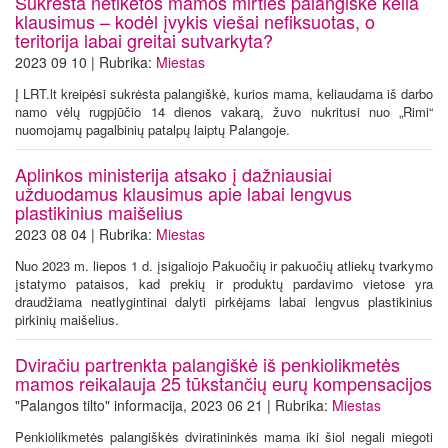
Sukrėsta netikėtos mamos mirties palangiškė kelia
klausimus – kodėl įvykis viešai nefiksuotas, o
teritorija labai greitai sutvarkyta?
2023 09 10 | Rubrika:
Miestas
Į LRT.lt kreipėsi sukrėsta palangiškė, kurios mama, keliaudama iš darbo
namo vėlų rugpjūčio 14 dienos vakarą, žuvo nukritusi nuo „Rimi“
nuomojamų pagalbinių patalpų laiptų Palangoje.
Aplinkos ministerija atsako į dažniausiai
užduodamus klausimus apie labai lengvus
plastikinius maišelius
2023 08 04 | Rubrika:
Miestas
Nuo 2023 m. liepos 1 d. įsigaliojo Pakuočių ir pakuočių atliekų tvarkymo
įstatymo pataisos, kad prekių ir produktų pardavimo vietose yra
draudžiama neatlygintinai dalyti pirkėjams labai lengvus plastikinius
pirkinių maišelius.
Dviračiu partrenkta palangiškė iš penkiolikmetės
mamos reikalauja 25 tūkstančių eurų kompensacijos
"Palangos tilto" informacija, 2023 06 21 | Rubrika:
Miestas
Penkiolikmetės palangiškės dviratininkės mama iki šiol negali miegoti